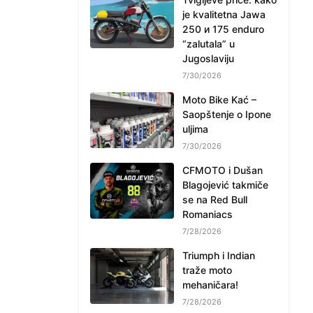
je kvalitetna Jawa
250 и 175 enduro
“zalutala” u
Jugoslaviju
7/30/2026
Moto Bike Kać –
Saopštenje o Ipone
uljima
7/30/2026
CFMOTO i Dušan
Blagojević takmiče
se na Red Bull
Romaniacs
7/28/2026
Triumph i Indian
traže moto
mehaničara!
7/28/2026