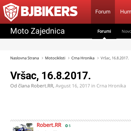
Forum
Hum
Moto Zajednica
Forumi
Novo
Naslovna Strana
Motociklisti
Crna Hronika
Vršac, 16.8.2017.
Vršac, 16.8.2017.
Od člana
Robert.RR
,
Avgust 16, 2017
in
Crna Hronika
Robert.RR
5