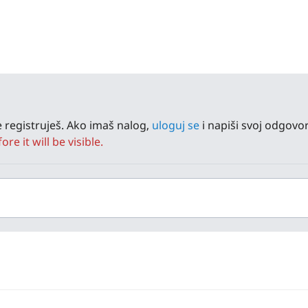
 registruješ. Ako imaš nalog,
uloguj se
i napiši svoj odgovor
e it will be visible.