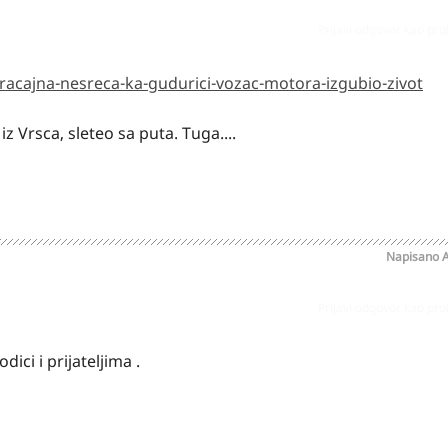
Prijavi odgovor kao pr
racajna-nesreca-ka-gudurici-vozac-motora-izgubio-zivot
 Vrsca, sleteo sa puta. Tuga....
Napisano
A
Prijavi odgovor kao pr
ici i prijateljima .