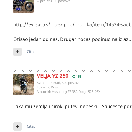
U prolazu, 96 postova
http://evrsac.rs/index.php/hronika/item/14534-saob
Otisao jedan od nas. Drugar nocas poginuo na izlazu iz
Citat
VELJA YZ 250
163
Svrati ponekad, 300 postova
Lokacija:
Vrsac
Motocikl:
Husaberg FE 350, Voge 525 DSX
Laka mu zemlja i siroki putevi nebeski. Saucesce porod
Citat