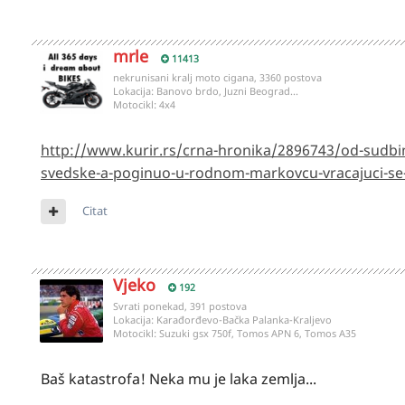
mrle
11413
nekrunisani kralj moto cigana, 3360 postova
Lokacija:
Banovo brdo, Juzni Beograd...
Motocikl:
4x4
http://www.kurir.rs/crna-hronika/2896743/od-sudb
svedske-a-poginuo-u-rodnom-markovcu-vracajuci-se
Citat
Vjeko
192
Svrati ponekad, 391 postova
Lokacija:
Karađorđevo-Bačka Palanka-Kraljevo
Motocikl:
Suzuki gsx 750f, Tomos APN 6, Tomos A35
Baš katastrofa! Neka mu je laka zemlja...