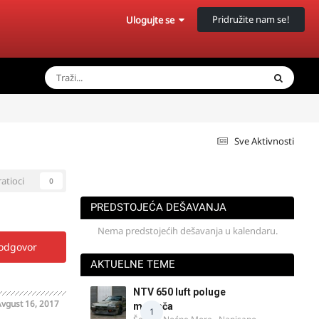
Pridružite nam se!
Ulogujte se
Sve Aktivnosti
ratioci
0
PREDSTOJEĆA DEŠAVANJA
Nema predstojećih dešavanja u kalendaru.
 odgovor
AKTUELNE TEME
NTV 650 luft poluge
vgust 16, 2017
menjača
1