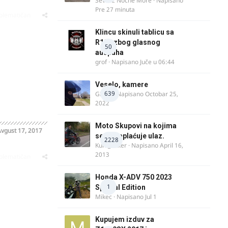
Ševa iz Noćne More
· Napisano
Pre 27 minuta
oblematičan
Klincu skinuli tablicu sa
R125 zbog glasnog
50
auspuha
grof
· Napisano
Juče u 06:44
Veselo, kamere
639
GR 46
· Napisano
Octobar 25,
2022
Moto Skupovi na kojima
vgust 17, 2017
se ne naplaćuje ulaz.
2228
Kum_Mixer
· Napisano
April 16,
2013
oblematičan
Honda X-ADV 750 2023
1
Special Edition
Mikec
· Napisano
Jul 1
Kupujem izduv za