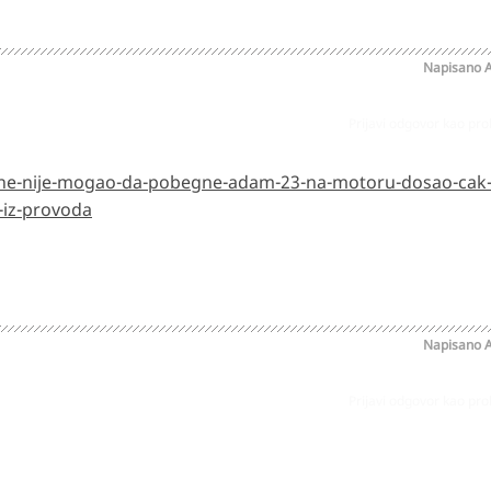
Napisano
A
Prijavi odgovor kao pr
ine-nije-mogao-da-pobegne-adam-23-na-motoru-dosao-cak-
-iz-provoda
Napisano
A
Prijavi odgovor kao pr