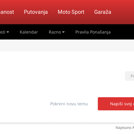
anost
Putovanja
Moto Sport
Garaža
sti
Kalendar
Razno
Pravila Ponašanja
P
Pokreni novu temu
Napiši svoj
Napisano
A