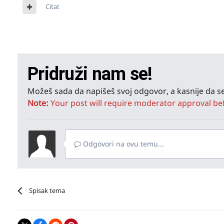
Citat
Pridruži nam se!
Možeš sada da napišeš svoj odgovor, a kasnije da se
Note:
Your post will require moderator approval befor
Odgovori na ovu temu...
Spisak tema