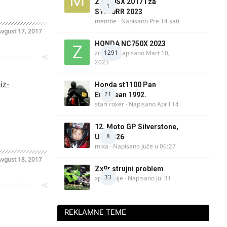
Z1000SX 2017 i za
1
S1000RR 2023
membe
· Napisano
Pre 14 sati
vgust 17, 2017
HONDA NC750X 2023
1291
zdelija
· Napisano
Mart 10,
oblematičan
2023
iz-
Honda st1100 Pan
21
European 1992.
stari roker
· Napisano
April 14
12. Moto GP Silverstone,
8
UK, 2026
mixa
· Napisano
Juče u 06:27
vgust 18, 2017
Zx9r strujni problem
33
xpetronije
· Napisano
Jul 31
oblematičan
REKLAMNE TEME