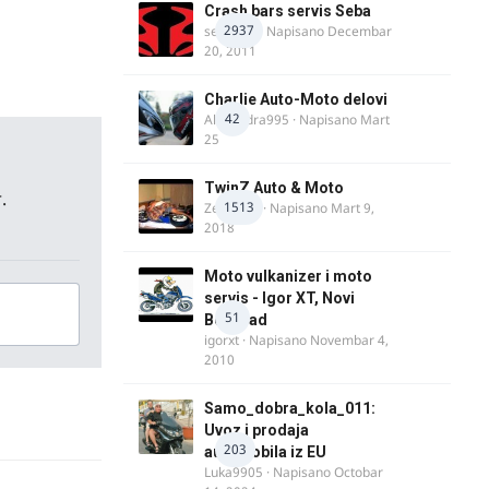
Crash bars servis Seba
2937
seba011
· Napisano
Decembar
20, 2011
Charlie Auto-Moto delovi
42
Alexandra995
· Napisano
Mart
25
TwinZ Auto & Moto
.
1513
Zeljkamp
· Napisano
Mart 9,
2018
Moto vulkanizer i moto
servis - Igor XT, Novi
51
Beograd
igorxt
· Napisano
Novembar 4,
2010
Samo_dobra_kola_011:
Uvoz i prodaja
203
automobila iz EU
Luka9905
· Napisano
Octobar