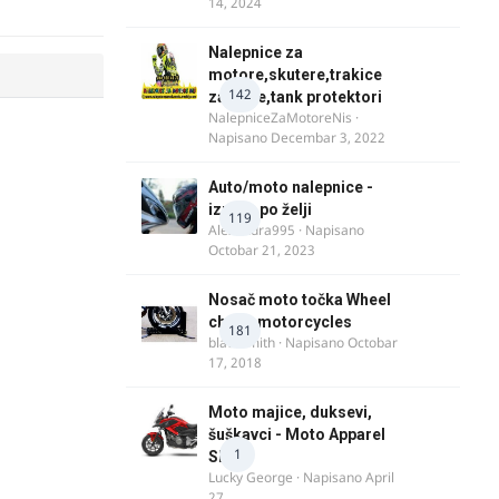
14, 2024
Nalepnice za
motore,skutere,trakice
142
za felne,tank protektori
NalepniceZaMotoreNis
·
Napisano
Decembar 3, 2022
Auto/moto nalepnice -
izrada po želji
119
Alexandra995
· Napisano
Octobar 21, 2023
Nosač moto točka Wheel
chock motorcycles
181
blacksmith
· Napisano
Octobar
17, 2018
Moto majice, duksevi,
šuškavci - Moto Apparel
1
SRB
Lucky George
· Napisano
April
27