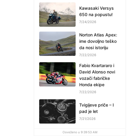
Kawasaki Versys
650 na popustu!
7/24/2026
Norton Atlas Apex:
ime dovoljno teško
da nosi istoriju
7/22/2026
Fabio Kvartararo i
David Alonso novi
vozači fabričke
Honda ekipe
7/22/2026
Tvigijeve priče – I
pad je let
7/21/2026
Osveženo u 9:39:53 AM