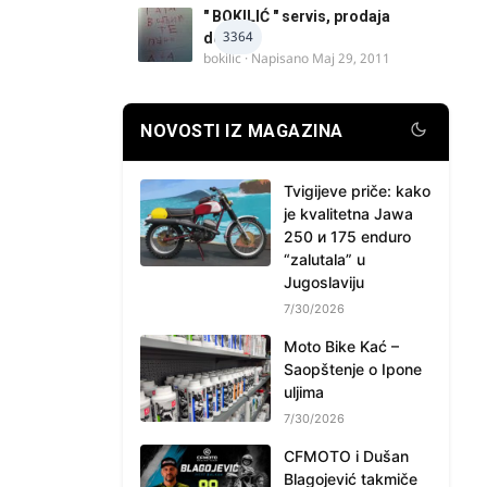
" BOKILIĆ " servis, prodaja
3364
delova
bokilic
· Napisano
Maj 29, 2011
NOVOSTI IZ MAGAZINA
Tvigijeve priče: kako
je kvalitetna Jawa
250 и 175 enduro
“zalutala” u
Jugoslaviju
7/30/2026
Moto Bike Kać –
Saopštenje o Ipone
uljima
7/30/2026
CFMOTO i Dušan
Blagojević takmiče