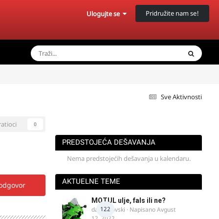
Pridružite nam se!
Ulogujte se
Sve Aktivnosti
ratioci
0
PREDSTOJEĆA DEŠAVANJA
Nema predstojećih dešavanja u kalendaru.
AKTUELNE TEME
 odgovor
MOTUL ulje, fals ili ne?
122
dalipopovski
· Napisano
Avgust
12, 2022