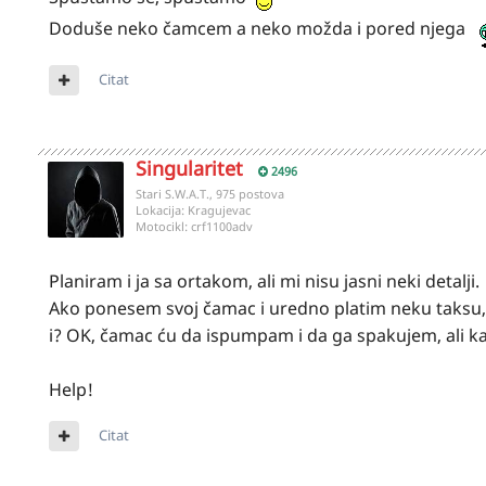
Doduše neko čamcem a neko možda i pored njega
Citat
Singularitet
2496
Stari S.W.A.T., 975 postova
Lokacija:
Kragujevac
Motocikl:
crf1100adv
Planiram i ja sa ortakom, ali mi nisu jasni neki detalji.
Ako ponesem svoj čamac i uredno platim neku taksu,
i? OK, čamac ću da ispumpam i da ga spakujem, ali k
Help!
Citat