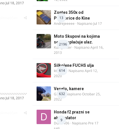
ano
Jul 18, 2017
Zontes 350x od
oblematičan
13
Podgorice do Kine
Andrejeeeee
· Napisano
Jul 17
Moto Skupovi na kojima
se ne naplaćuje ulaz.
2196
Kum_Mixer
· Napisano
April 16,
2013
Silkolene FUCHS ulja
614
ktm600
· Napisano
April 12,
2020
Veselo, kamere
632
GR 46
· Napisano
Octobar 25,
ano
Jul 18, 2017
2022
Honda f2 prazni se
oblematičan
akomulator
9
Dule1406
· Napisano
Pre 17
sati