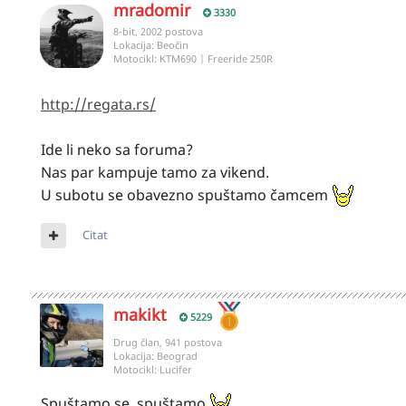
mradomir
3330
8-bit, 2002 postova
Lokacija:
Beočin
Motocikl:
KTM690 | Freeride 250R
http://regata.rs/
Ide li neko sa foruma?
Nas par kampuje tamo za vikend.
U subotu se obavezno spuštamo čamcem
Citat
makikt
5229
Drug član, 941 postova
Lokacija:
Beograd
Motocikl:
Lucifer
Spuštamo se, spuštamo