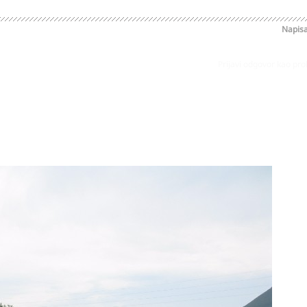
Napis
Prijavi odgovor kao pr