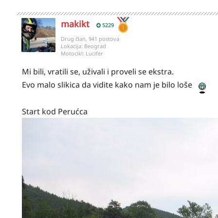
makikt
5229
Drug član, 941 postova
Lokacija:
Beograd
Motocikl:
Lucifer
Mi bili, vratili se, uživali i proveli se ekstra.
Evo malo slikica da vidite kako nam je bilo loše
Start kod Perućca