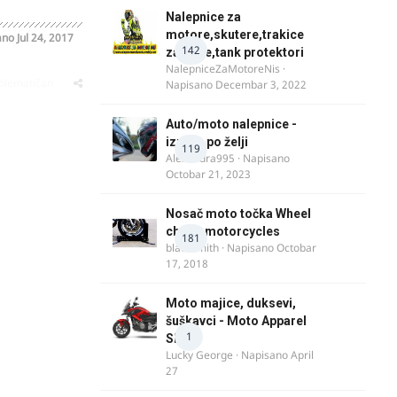
Nalepnice za
motore,skutere,trakice
ano
Jul 24, 2017
142
za felne,tank protektori
NalepniceZaMotoreNis
·
oblematičan
Napisano
Decembar 3, 2022
Auto/moto nalepnice -
izrada po želji
119
Alexandra995
· Napisano
Octobar 21, 2023
Nosač moto točka Wheel
chock motorcycles
181
blacksmith
· Napisano
Octobar
17, 2018
Moto majice, duksevi,
šuškavci - Moto Apparel
1
SRB
Lucky George
· Napisano
April
27