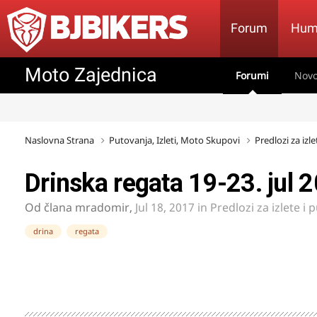
Forum
Hum
Moto Zajednica
Forumi
Novo
Naslovna Strana
Putovanja, Izleti, Moto Skupovi
Predlozi za izl
Drinska regata 19-23. jul 
Od člana
mradomir
,
Jul 18, 2017
in
Predlozi za izlete i 
drina
regata