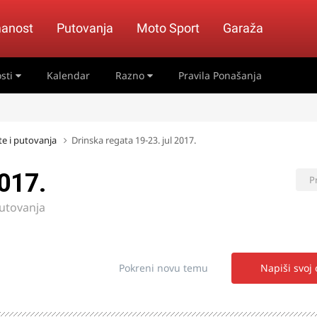
anost
Putovanja
Moto Sport
Garaža
sti
Kalendar
Razno
Pravila Ponašanja
ete i putovanja
Drinska regata 19-23. jul 2017.
2017.
P
putovanja
Pokreni novu temu
Napiši svoj