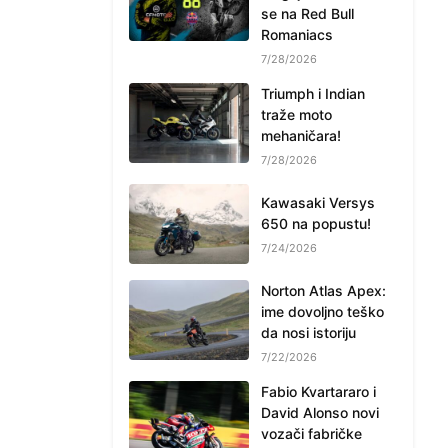
se na Red Bull
Romaniacs
7/28/2026
Triumph i Indian
traže moto
mehaničara!
7/28/2026
Kawasaki Versys
650 na popustu!
7/24/2026
Norton Atlas Apex:
ime dovoljno teško
da nosi istoriju
7/22/2026
Fabio Kvartararo i
David Alonso novi
vozači fabričke