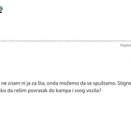
Napis
Prijavi odgovor kao pr
 ne znam ni ja za šta, onda možemo da se spuštamo. Stigne
ako da rešim povratak do kampa i svog vozila?