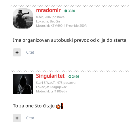
mradomir
3330
8-bit, 2002 postova
Lokacija:
Beočin
Motocikl:
KTM690 | Freeride 250R
Ima organizovan autobuski prevoz od cilja do starta, 
Citat
Singularitet
2496
Stari S.W.A.T., 975 postova
Lokacija:
Kragujevac
Motocikl:
crf1100adv
To za one što čitaju
Citat