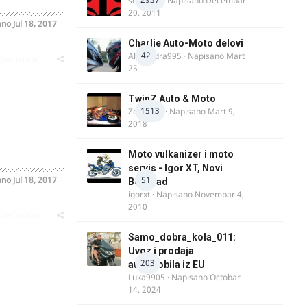
seba011
· Napisano
Decembar
20, 2011
ano
Jul 18, 2017
Charlie Auto-Moto delovi
42
Alexandra995
· Napisano
Mart
oblematičan
25
TwinZ Auto & Moto
1513
Zeljkamp
· Napisano
Mart 9,
2018
Moto vulkanizer i moto
servis - Igor XT, Novi
ano
Jul 18, 2017
51
Beograd
igorxt
· Napisano
Novembar 4,
2010
oblematičan
Samo_dobra_kola_011:
Uvoz i prodaja
203
automobila iz EU
Luka9905
· Napisano
Octobar
14, 2024