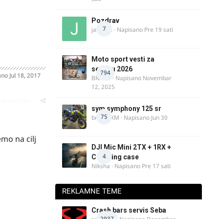
Pozdrav
7
jasminc
· Napisano
Pre 19 sati
Moto sport vesti za
sezonu 2026
794
ano
Jul 18, 2017
BRACO
· Napisano
Novembar
12, 2025
oblematičan
sym symphony 125 sr
75
brankoXM
· Napisano
Jun 30
mo na cilj
DJI Mic Mini 2TX + 1RX +
4
Charging case
Niksha
· Napisano
Pre 17 sati
REKLAMNE TEME
Crash bars servis Seba
2937