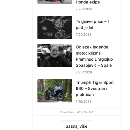
Honda ekipe
7/22/2026
Tvigijeve priče – I
pad je let
7/21/2026
Odlazak legende
motociklizma –
Preminuo Dragoljub
Spasojević – Spale
7/20/2026
Triumph Tiger Sport
660 – Svestran i
praktičan
7/16/2026
Osveženo u 4:35:34 AM
Saznaj više