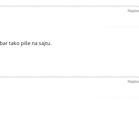
Napis
Prijavi odgovor kao pr
bar tako piše na sajtu.
Napis
Prijavi odgovor kao pr