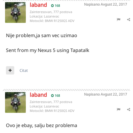
laband
Napisano
Avgust 22, 2017
168
Zainteresovan, 777 postova
Lokacija:
Lazarevac
Motocikl:
BMW R1250GS ADV
Nije problem,ja sam vec uzimao
Sent from my Nexus 5 using Tapatalk
Citat
laband
Napisano
Avgust 22, 2017
168
Zainteresovan, 777 postova
Lokacija:
Lazarevac
Motocikl:
BMW R1250GS ADV
Ovo je ebay, salju bez problema