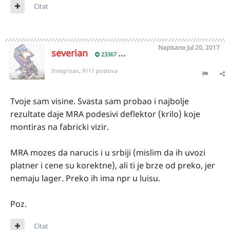
Citat
Napisano
Jul 20, 2017
severian
23367
Integrisan, 9111 postova
Tvoje sam visine. Svasta sam probao i najbolje
rezultate daje MRA podesivi deflektor (krilo) koje
montiras na fabricki vizir.
MRA mozes da narucis i u srbiji (mislim da ih uvozi
platner i cene su korektne), ali ti je brze od preko, jer
nemaju lager. Preko ih ima npr u luisu.
Poz.
Citat