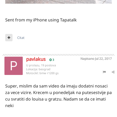
Sent from my iPhone using Tapatalk
Citat
pavlakus
Napisano
Jul 22, 2017
3
U prolazu, 19 postova
Lokacija:
beograd
Motocikl:
bmw r1200 gs
Super, mislim da sam video da imaju dodatni nosaci
za vece vizire. Krecem u ponedeljak na putesestvije pa
cu svratiti do louisa u gratzu. Nadam se da ce imati
neki