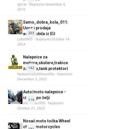
igorxt
· Napisano
Novembar 4,
2010
Samo_dobra_kola_011:
Uvoz i prodaja
203
automobila iz EU
Luka9905
· Napisano
Octobar 14,
2024
Nalepnice za
motore,skutere,trakice
142
za felne,tank protektori
NalepniceZaMotoreNis
· Napisano
Decembar 3, 2022
Auto/moto nalepnice -
izrada po želji
119
Alexandra995
· Napisano
Octobar 21, 2023
Nosač moto točka Wheel
chock motorcycles
181