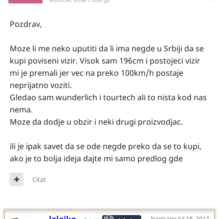
Pozdrav,
Moze li me neko uputiti da li ima negde u Srbiji da se
kupi poviseni vizir. Visok sam 196cm i postojeci vizir
mi je premali jer vec na preko 100km/h postaje
neprijatno voziti.
Gledao sam wunderlich i tourtech ali to nista kod nas
nema.
Moze da dodje u obzir i neki drugi proizvodjac.
ili je ipak savet da se ode negde preko da se to kupi,
ako je to bolja ideja dajte mi samo predlog gde
Citat
Napisano
Jul 18, 2017