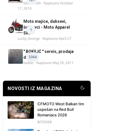
blacksmith
· Napisano
Octobar
17, 2018
Moto majice, duksevi,
šuškavci - Moto Apparel
1
SRB
Lucky George
· Napisano
April 27
" BOKILIĆ " servis, prodaja
3364
delova
bokilic
· Napisano
Maj 29, 2011
NOVOSTI IZ MAGAZINA
CFMOTO West Balkan tim
uspešan na Red Bull
Romaniacs 2026
8/7/2026