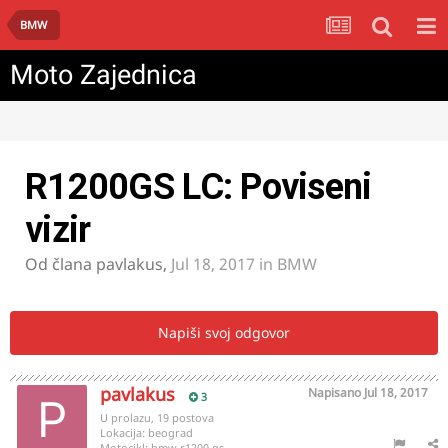
BMW
Moto Zajednica
R1200GS LC: Poviseni
vizir
Od člana
pavlakus
,
Jul 18, 2017
in
BMW
Napiši svoj odgovor
pavlakus
Napisano
Jul 18, 2017
3
U prolazu, 19 postova
Lokacija:
beograd
Motocikl:
bmw r1200 gs