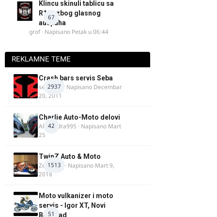
Klincu skinuli tablicu sa
R125 zbog glasnog
67
auspuha
grof
· Napisano
Petak u 06:44
REKLAMNE TEME
Crash bars servis Seba
2937
seba011
· Napisano
Decembar
20, 2011
Charlie Auto-Moto delovi
42
Alexandra995
· Napisano
Mart
25
TwinZ Auto & Moto
1513
Zeljkamp
· Napisano
Mart 9,
2018
Moto vulkanizer i moto
servis - Igor XT, Novi
51
Beograd