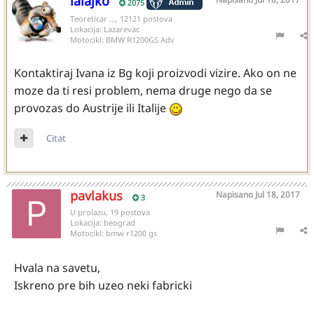
lalajko
2075
Teoreticar ..., 12121 postova
Lokacija:
Lazarevac
Motocikl:
BMW R1200GS Adv
Kontaktiraj Ivana iz Bg koji proizvodi vizire. Ako on ne
moze da ti resi problem, nema druge nego da se
provozas do Austrije ili Italije
Citat
pavlakus
Napisano
Jul 18, 2017
3
U prolazu, 19 postova
Lokacija:
beograd
Motocikl:
bmw r1200 gs
Hvala na savetu,
Iskreno pre bih uzeo neki fabricki