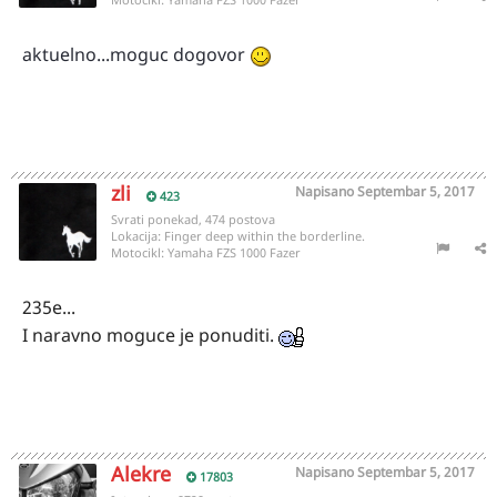
aktuelno...moguc dogovor
zli
Napisano
Septembar 5, 2017
423
Svrati ponekad, 474 postova
Lokacija:
Finger deep within the borderline.
Motocikl:
Yamaha FZS 1000 Fazer
235e...
I naravno moguce je ponuditi.
Alekre
Napisano
Septembar 5, 2017
17803