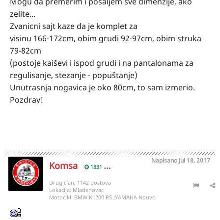
Mogu da premerim i posaljem sve dimenzije, ako
zelite...
Zvanicni sajt kaze da je komplet za
visinu 166-172cm, obim grudi 92-97cm, obim struka
79-82cm
(postoje kaiševi i ispod grudi i na pantalonama za
regulisanje, stezanje - popuštanje)
Unutrasnja nogavica je oko 80cm, to sam izmerio.
Pozdrav!
Napisano
Jul 18, 2017
Komsa
1831
Drug član, 1142 postova
Lokacija:
Mladenovac
Motocikl:
BMW K1200 RS ;YAMAHA Nouvo