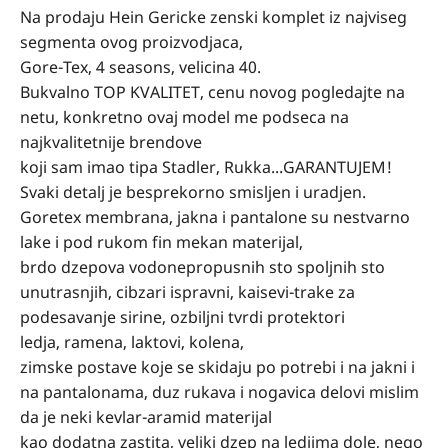
Na prodaju Hein Gericke zenski komplet iz najviseg
segmenta ovog proizvodjaca,
Gore-Tex, 4 seasons, velicina 40.
Bukvalno TOP KVALITET, cenu novog pogledajte na
netu, konkretno ovaj model me podseca na
najkvalitetnije brendove
koji sam imao tipa Stadler, Rukka...GARANTUJEM!
Svaki detalj je besprekorno smisljen i uradjen.
Goretex membrana, jakna i pantalone su nestvarno
lake i pod rukom fin mekan materijal,
brdo dzepova vodonepropusnih sto spoljnih sto
unutrasnjih, cibzari ispravni, kaisevi-trake za
podesavanje sirine, ozbiljni tvrdi protektori
ledja, ramena, laktovi, kolena,
zimske postave koje se skidaju po potrebi i na jakni i
na pantalonama, duz rukava i nogavica delovi mislim
da je neki kevlar-aramid materijal
kao dodatna zastita, veliki dzep na ledjima dole, nego