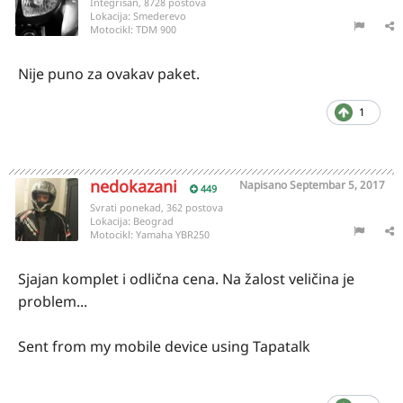
Integrisan, 8728 postova
Lokacija:
Smederevo
Motocikl:
TDM 900
Nije puno za ovakav paket.
1
nedokazani
Napisano
Septembar 5, 2017
449
Svrati ponekad, 362 postova
Lokacija:
Beograd
Motocikl:
Yamaha YBR250
Sjajan komplet i odlična cena. Na žalost veličina je
problem...
Sent from my mobile device using Tapatalk