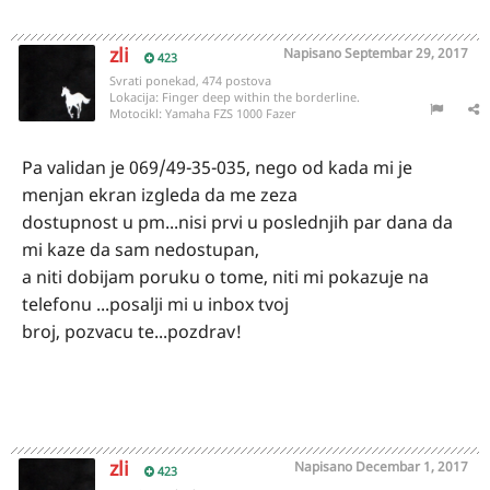
zli
Napisano
Septembar 29, 2017
423
Svrati ponekad, 474 postova
Lokacija:
Finger deep within the borderline.
Motocikl:
Yamaha FZS 1000 Fazer
Pa validan je 069/49-35-035, nego od kada mi je
menjan ekran izgleda da me zeza
dostupnost u pm...nisi prvi u poslednjih par dana da
mi kaze da sam nedostupan,
a niti dobijam poruku o tome, niti mi pokazuje na
telefonu ...posalji mi u inbox tvoj
broj, pozvacu te...pozdrav!
zli
Napisano
Decembar 1, 2017
423