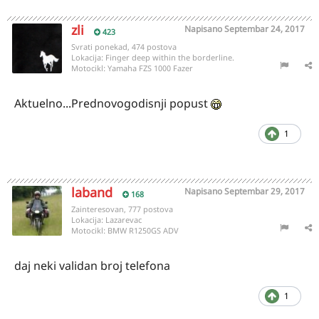
zli
Napisano
Septembar 24, 2017
423
Svrati ponekad, 474 postova
Lokacija:
Finger deep within the borderline.
Motocikl:
Yamaha FZS 1000 Fazer
Aktuelno...Prednovogodisnji popust
1
laband
Napisano
Septembar 29, 2017
168
Zainteresovan, 777 postova
Lokacija:
Lazarevac
Motocikl:
BMW R1250GS ADV
daj neki validan broj telefona
1