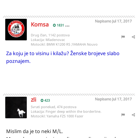
Napisano
Jul 17, 2017
Komsa
1831
Drug član, 1142 postova
Lokacija:
Mladenovac
Motocikl:
BMW K1200 RS ;YAMAHA Nouvo
Za koju je to visinu i kilažu? Ženske brojeve slabo
poznajem.
zli
Napisano
Jul 17, 2017
423
Svrati ponekad, 474 postova
Lokacija:
Finger deep within the borderline.
Motocikl:
Yamaha FZS 1000 Fazer
Mislim da je to neki M/L.