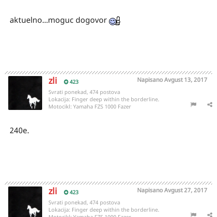
aktuelno...moguc dogovor
zli
Napisano
Avgust 13, 2017
423
Svrati ponekad, 474 postova
Lokacija:
Finger deep within the borderline.
Motocikl:
Yamaha FZS 1000 Fazer
240e.
zli
Napisano
Avgust 27, 2017
423
Svrati ponekad, 474 postova
Lokacija:
Finger deep within the borderline.
Motocikl:
Yamaha FZS 1000 Fazer