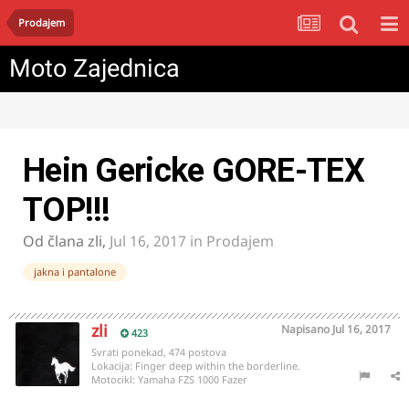
Prodajem
Moto Zajednica
Hein Gericke GORE-TEX
TOP!!!
Od člana
zli
,
Jul 16, 2017
in
Prodajem
jakna i pantalone
zli
Napisano
Jul 16, 2017
423
Svrati ponekad, 474 postova
Lokacija:
Finger deep within the borderline.
Motocikl:
Yamaha FZS 1000 Fazer