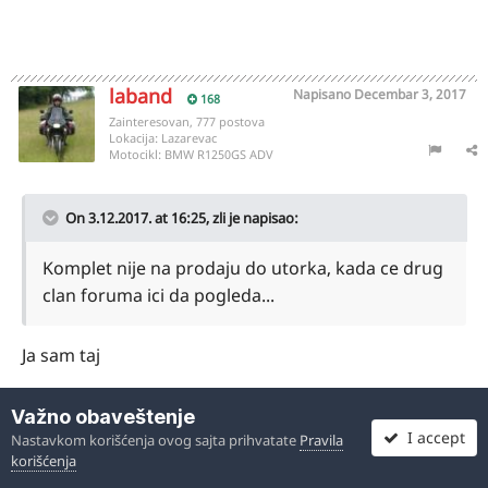
laband
Napisano
Decembar 3, 2017
168
Zainteresovan, 777 postova
Lokacija:
Lazarevac
Motocikl:
BMW R1250GS ADV
On 3.12.2017. at 16:25,
zli
je napisao:
Komplet nije na prodaju do utorka, kada ce drug
clan foruma ici da pogleda...
Ja sam taj
Sent from my Nexus 5 using Tapatalk
Važno obaveštenje
I accept
Nastavkom korišćenja ovog sajta prihvatate
Pravila
korišćenja
1