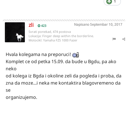
1
zli
Napisano
Septembar 10, 2017
423
Svrati ponekad, 474 postova
Lokacija:
Finger deep within the borderline.
Motocikl:
Yamaha FZS 1000 Fazer
Hvala kolegama na preporuci!
Komplet ce od petka 15.09. da bude u Bgdu, pa ako
neko
od kolega iz Bgda i okoline zeli da pogleda i proba, da
zna da moze...i neka me kontaktira blagovremeno da
se
organizujemo.