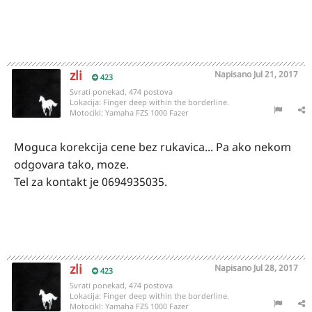
zli
Napisano
Jul 21, 2017
423
Svrati ponekad, 474 postova
Lokacija:
Finger deep within the borderline.
Motocikl:
Yamaha FZS 1000 Fazer
Moguca korekcija cene bez rukavica... Pa ako nekom
odgovara tako, moze.
Tel za kontakt je 0694935035.
zli
Napisano
Jul 28, 2017
423
Svrati ponekad, 474 postova
Lokacija:
Finger deep within the borderline.
Motocikl:
Yamaha FZS 1000 Fazer