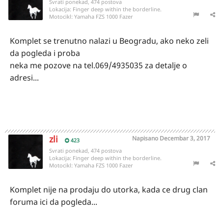
Svrati ponekad, 474 postova
Lokacija:
Finger deep within the borderline.
Motocikl:
Yamaha FZS 1000 Fazer
Komplet se trenutno nalazi u Beogradu, ako neko zeli
da pogleda i proba
neka me pozove na tel.069/4935035 za detalje o
adresi...
zli
Napisano
Decembar 3, 2017
423
Svrati ponekad, 474 postova
Lokacija:
Finger deep within the borderline.
Motocikl:
Yamaha FZS 1000 Fazer
Komplet nije na prodaju do utorka, kada ce drug clan
foruma ici da pogleda...