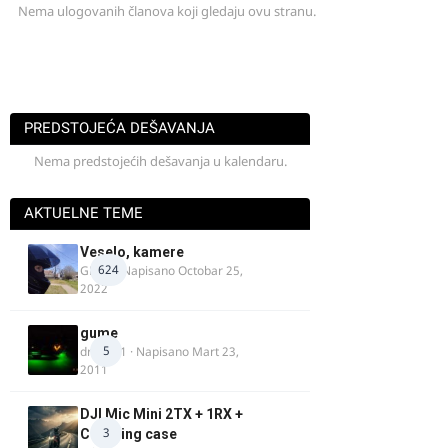
Nema ulogovanih članova koji gledaju ovu stranu.
PREDSTOJEĆA DEŠAVANJA
Nema predstojećih dešavanja u kalendaru.
AKTUELNE TEME
Veselo, kamere
624
GR 46
· Napisano
Octobar 25,
2022
gume
5
dragan1
· Napisano
Mart 23,
2011
DJI Mic Mini 2TX + 1RX +
3
Charging case