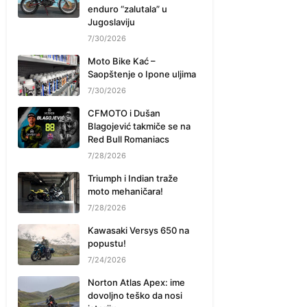
enduro “zalutala” u
Jugoslaviju
7/30/2026
Moto Bike Kać –
Saopštenje o Ipone uljima
7/30/2026
CFMOTO i Dušan
Blagojević takmiče se na
Red Bull Romaniacs
7/28/2026
Triumph i Indian traže
moto mehaničara!
7/28/2026
Kawasaki Versys 650 na
popustu!
7/24/2026
Norton Atlas Apex: ime
dovoljno teško da nosi