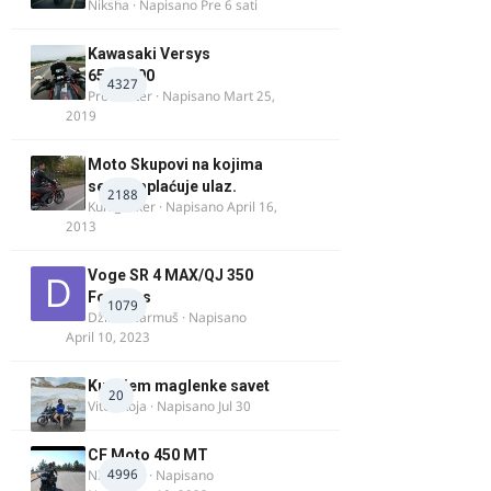
Niksha
· Napisano
Pre 6 sati
Kawasaki Versys
650/1000
4327
ProMaster
· Napisano
Mart 25,
2019
Moto Skupovi na kojima
se ne naplaćuje ulaz.
2188
Kum_Mixer
· Napisano
April 16,
2013
Voge SR 4 MAX/QJ 350
Fortress
1079
Džim Džarmuš
· Napisano
April 10, 2023
Kupujem maglenke savet
20
Vitez Koja
· Napisano
Jul 30
CF Moto 450 MT
4996
NIKOLA 1
· Napisano