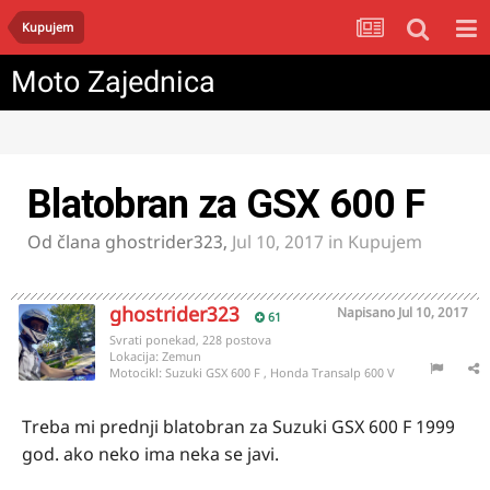
Kupujem
Moto Zajednica
Blatobran za GSX 600 F
Od člana
ghostrider323
,
Jul 10, 2017
in
Kupujem
ghostrider323
Napisano
Jul 10, 2017
61
Svrati ponekad, 228 postova
Lokacija:
Zemun
Motocikl:
Suzuki GSX 600 F , Honda Transalp 600 V
Treba mi prednji blatobran za Suzuki GSX 600 F 1999
god. ako neko ima neka se javi.