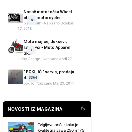
Nosač moto točka Wheel
chock motorcycles
181
blacksmith
· Napisano
Octobar
17, 2018
Moto majice, duksevi,
šuškavci - Moto Apparel
1
SRB
Lucky George
· Napisano
April 27
" BOKILIĆ " servis, prodaja
3364
delova
bokilic
· Napisano
Maj 29, 2011
NOVOSTI IZ MAGAZINA
Tvigijeve priče: kako je
kvalitetna Jawa 250 и 175