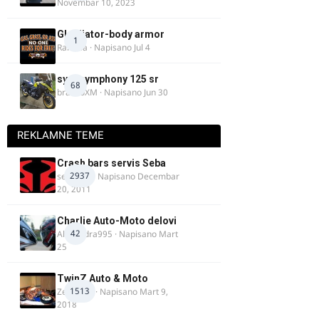
Novembar 10, 2023
Gladijator-body armor
1
Rale-Ča
· Napisano
Jul 4
sym symphony 125 sr
68
brankoXM
· Napisano
Jun 30
REKLAMNE TEME
Crash bars servis Seba
2937
seba011
· Napisano
Decembar
20, 2011
Charlie Auto-Moto delovi
42
Alexandra995
· Napisano
Mart
25
TwinZ Auto & Moto
1513
Zeljkamp
· Napisano
Mart 9,
2018