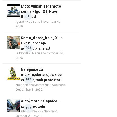
Moto vulkanizer i moto
servis - Igor XT, Novi
51
Beograd
igorxt
· Napisano
Novembar 4,
2010
Samo_dobra_kola_011:
Uvoz i prodaja
203
automobila iz EU
Luka9905
· Napisano
Octobar 14,
2024
Nalepnice za
motore,skutere,trakice
142
za felne,tank protektori
NalepniceZaMotoreNis
· Napisano
Decembar 3, 2022
Auto/moto nalepnice -
izrada po želji
119
Alexandra995
· Napisano
Octobar 21, 2023