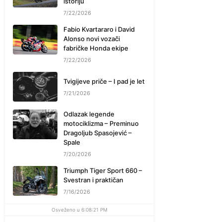
istoriju
7/22/2026
Fabio Kvartararo i David
Alonso novi vozači
fabričke Honda ekipe
7/22/2026
Tvigijeve priče – I pad je let
7/21/2026
Odlazak legende
motociklizma – Preminuo
Dragoljub Spasojević –
Spale
7/20/2026
Triumph Tiger Sport 660 –
Svestran i praktičan
7/16/2026
Osveženo u 6:08:21 PM