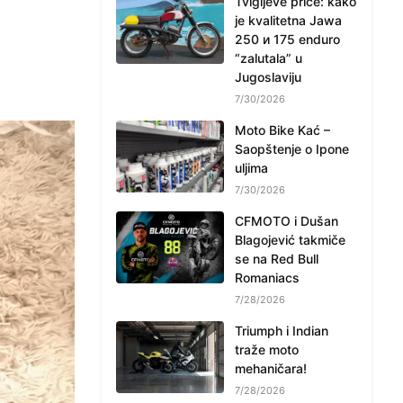
Tvigijeve priče: kako
je kvalitetna Jawa
250 и 175 enduro
“zalutala” u
Jugoslaviju
7/30/2026
Moto Bike Kać –
Saopštenje o Ipone
uljima
7/30/2026
CFMOTO i Dušan
Blagojević takmiče
se na Red Bull
Romaniacs
7/28/2026
Triumph i Indian
traže moto
mehaničara!
7/28/2026