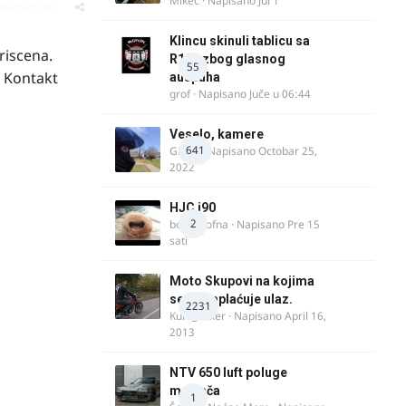
Mikec
· Napisano
Jul 1
oblematičan
Klincu skinuli tablicu sa
riscena.
R125 zbog glasnog
55
. Kontakt
auspuha
grof
· Napisano
Juče u 06:44
Veselo, kamere
641
GR 46
· Napisano
Octobar 25,
2022
HJC i90
2
bobi_krofna
· Napisano
Pre 15
sati
Moto Skupovi na kojima
se ne naplaćuje ulaz.
2231
Kum_Mixer
· Napisano
April 16,
2013
NTV 650 luft poluge
menjača
1