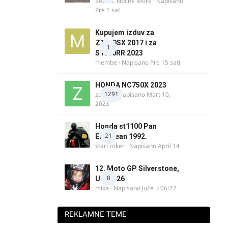
Ševa iz Noćne More
· Napisano
Pre 1 sat
Kupujem izduv za
Z1000SX 2017 i za
1
S1000RR 2023
membe
· Napisano
Pre 15 sati
HONDA NC750X 2023
1291
zdelija
· Napisano
Mart 10,
2023
Honda st1100 Pan
21
European 1992.
stari roker
· Napisano
April 14
12. Moto GP Silverstone,
8
UK, 2026
mixa
· Napisano
Juče u 06:27
REKLAMNE TEME