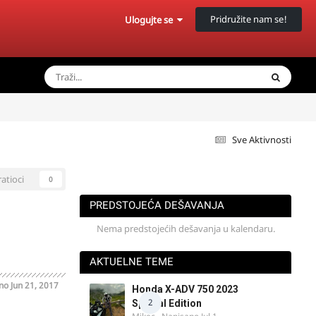
Pridružite nam se!
Ulogujte se
Sve Aktivnosti
ratioci
0
PREDSTOJEĆA DEŠAVANJA
Nema predstojećih dešavanja u kalendaru.
AKTUELNE TEME
ano
Jun 21, 2017
Honda X-ADV 750 2023
2
Special Edition