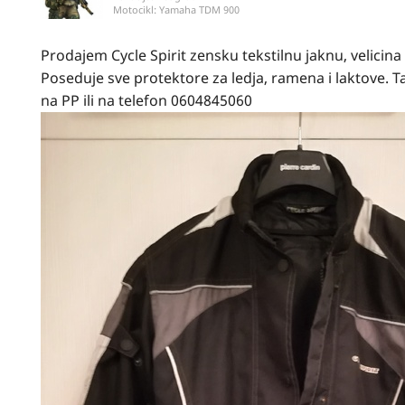
Motocikl:
Yamaha TDM 900
Prodajem Cycle Spirit zensku tekstilnu jaknu, velicin
Poseduje sve protektore za ledja, ramena i laktove.
na PP ili na telefon 0604845060