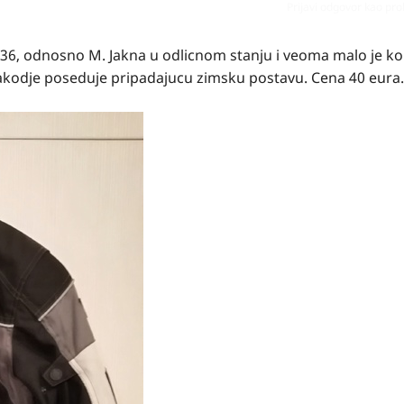
Prijavi odgovor kao pr
a 36, odnosno M. Jakna u odlicnom stanju i veoma malo je ko
 Takodje poseduje pripadajucu zimsku postavu. Cena 40 eura