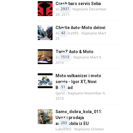
Crash bars servis Seba
2937
seba011
· Napisano
Decembar
20, 2011
Charlie Auto-Moto delovi
42
Alexandra995
· Napisano
Mart
25
TwinZ Auto & Moto
1513
Zeljkamp
· Napisano
Mart 9,
2018
Moto vulkanizer i moto
servis - Igor XT, Novi
51
Beograd
igorxt
· Napisano
Novembar 4,
2010
Samo_dobra_kola_011:
Uvoz i prodaja
203
automobila iz EU
Luka9905
· Napisano
Octobar