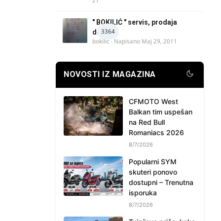
27
" BOKILIĆ " servis, prodaja
3364
delova
bokilic
· Napisano
Maj 29, 2011
NOVOSTI IZ MAGAZINA
CFMOTO West
Balkan tim uspešan
na Red Bull
Romaniacs 2026
8/7/2026
Popularni SYM
skuteri ponovo
dostupni – Trenutna
isporuka
8/7/2026