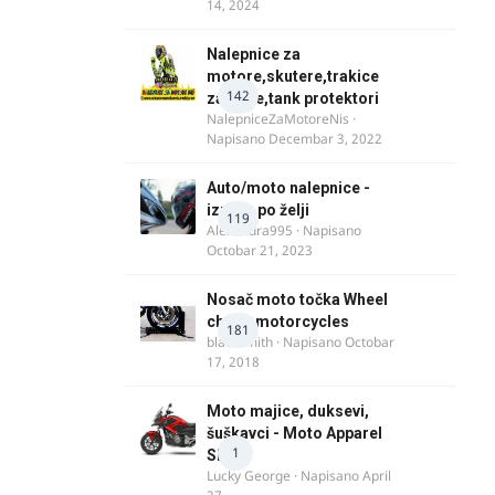
14, 2024
Nalepnice za
motore,skutere,trakice
142
za felne,tank protektori
NalepniceZaMotoreNis
·
Napisano
Decembar 3, 2022
Auto/moto nalepnice -
izrada po želji
119
Alexandra995
· Napisano
Octobar 21, 2023
Nosač moto točka Wheel
chock motorcycles
181
blacksmith
· Napisano
Octobar
17, 2018
Moto majice, duksevi,
šuškavci - Moto Apparel
1
SRB
Lucky George
· Napisano
April