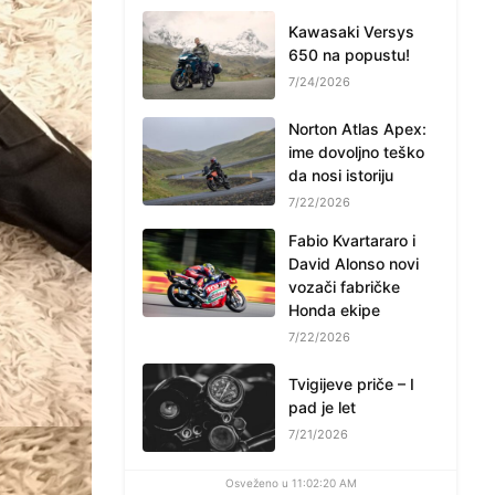
Kawasaki Versys
650 na popustu!
7/24/2026
Norton Atlas Apex:
ime dovoljno teško
da nosi istoriju
7/22/2026
Fabio Kvartararo i
David Alonso novi
vozači fabričke
Honda ekipe
7/22/2026
Tvigijeve priče – I
pad je let
7/21/2026
Osveženo u 11:02:20 AM