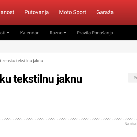
anost
Putovanja
Moto Sport
Garaža
sti
Kalendar
Razno
Pravila Ponašanja
t zensku tekstilnu jaknu
ku tekstilnu jaknu
P
Napis