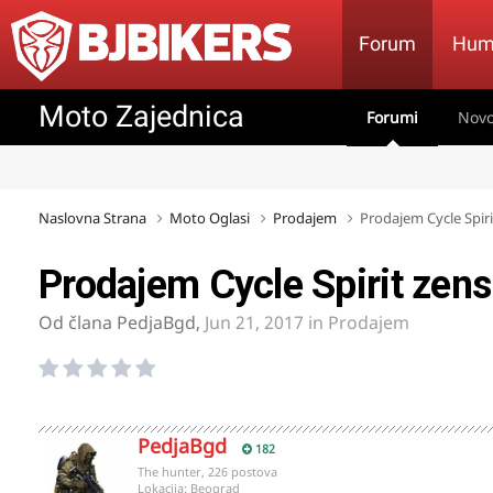
Forum
Hum
Moto Zajednica
Forumi
Novo
Naslovna Strana
Moto Oglasi
Prodajem
Prodajem Cycle Spiri
Prodajem Cycle Spirit zens
Od člana
PedjaBgd
,
Jun 21, 2017
in
Prodajem
PedjaBgd
182
The hunter, 226 postova
Lokacija:
Beograd