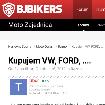
Forum
Hum
Moto Zajednica
Forumi
Novo
Naslovna Strana
Moto Oglasi
Razno
Kupujem VW, FORD, ....
Kupujem VW, FORD, ....
Od člana
tibor
,
Octobar 16, 2012
in
Razno
tibor
677
Zainteresovan, 712 postova
Lokacija:
Temerin
Motocikl:
TDM 850, DKW RT175
Naime prednost imaju dizelasi jacine 1.4 kubika, opseg 