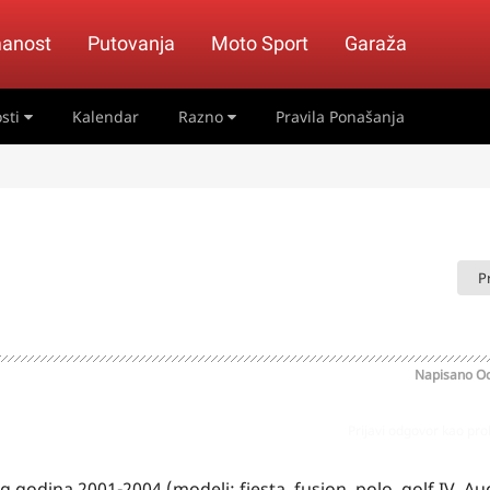
anost
Putovanja
Moto Sport
Garaža
sti
Kalendar
Razno
Pravila Ponašanja
P
Napisano
Oc
Prijavi odgovor kao pr
godina 2001-2004 (modeli: fiesta, fusion, polo, golf IV, Audi 