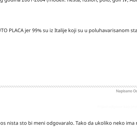
UTO PLACA jer 99% su iz Italije koji su u poluhavarisanom st
Napisano
Oc
Prijavi odgovor kao pr
jos nista sto bi meni odgovaralo. Tako da ukoliko neko ima