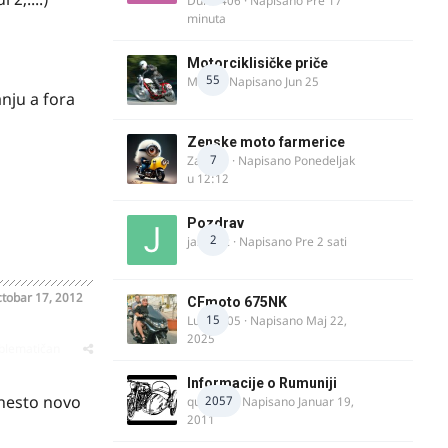
Dule1406
· Napisano
Pre 17
minuta
Motorciklisičke priče
55
MIHO
· Napisano
Jun 25
anju a fora
Zenske moto farmerice
7
Zarkela
· Napisano
Ponedeljak
u 12:12
Pozdrav
2
jasminc
· Napisano
Pre 2 sati
tobar 17, 2012
CFmoto 675NK
15
Luka9905
· Napisano
Maj 22,
2025
oblematičan
Informacije o Rumuniji
 nesto novo
2057
quasaar
· Napisano
Januar 19,
2011