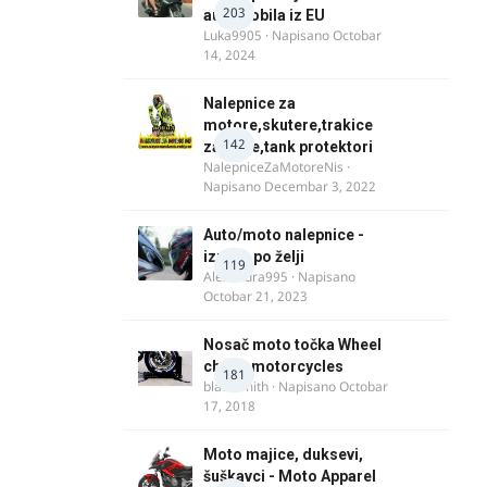
203
automobila iz EU
Luka9905
· Napisano
Octobar
14, 2024
Nalepnice za
motore,skutere,trakice
142
za felne,tank protektori
NalepniceZaMotoreNis
·
Napisano
Decembar 3, 2022
Auto/moto nalepnice -
izrada po želji
119
Alexandra995
· Napisano
Octobar 21, 2023
Nosač moto točka Wheel
chock motorcycles
181
blacksmith
· Napisano
Octobar
17, 2018
Moto majice, duksevi,
šuškavci - Moto Apparel