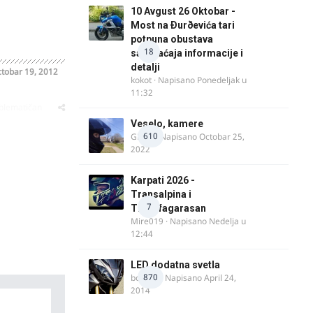
10 Avgust 26 Oktobar -
Most na Ðurðevića tari
potpuna obustava
18
saobraćaja informacije i
detalji
tobar 19, 2012
kokot
· Napisano
Ponedeljak u
11:32
oblematičan
Veselo, kamere
610
GR 46
· Napisano
Octobar 25,
2022
Karpati 2026 -
Transalpina i
7
Transfagarasan
Mire019
· Napisano
Nedelja u
12:44
LED dodatna svetla
870
boki.64
· Napisano
April 24,
2014