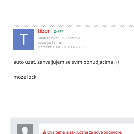
tibor
677
Zainteresovan, 712 postova
Lokacija:
Temerin
Motocikl:
TDM 850, DKW RT175
auto uzet, zahvaljujem se svim ponudjacima ;-)
moze lock
Ova tema je zaključana za nove odgovore.