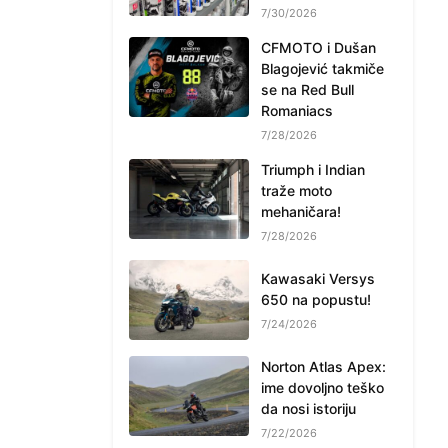
7/30/2026
CFMOTO i Dušan
Blagojević takmiče
se na Red Bull
Romaniacs
7/28/2026
Triumph i Indian
traže moto
mehaničara!
7/28/2026
Kawasaki Versys
650 na popustu!
7/24/2026
Norton Atlas Apex:
ime dovoljno teško
da nosi istoriju
7/22/2026