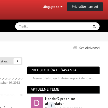
Pridružite nam se!
Ulogujte se
Sve Aktivnosti
ratioci
1
PREDSTOJEĆA DEŠAVANJA
Nema predstojećih dešavanja u kalendaru.
tobar 16, 2012
AKTUELNE TEME
oblematičan
Honda f2 prazni se
akomulator
1
2,....)