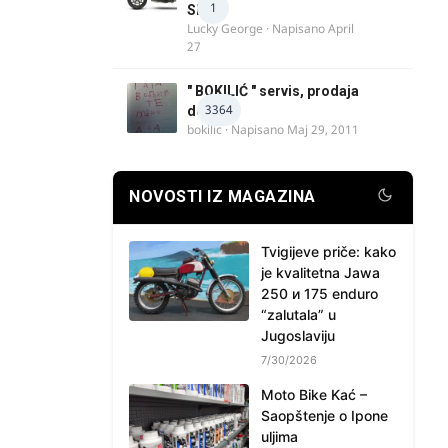
1
SRB
Lucky George
· Napisano
April
27
" BOKILIĆ " servis, prodaja
3364
delova
bokilic
· Napisano
Maj 29, 2011
NOVOSTI IZ MAGAZINA
Tvigijeve priče: kako
je kvalitetna Jawa
250 и 175 enduro
“zalutala” u
Jugoslaviju
7/30/2026
Moto Bike Kać –
Saopštenje o Ipone
uljima