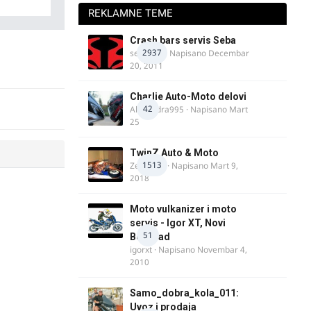
REKLAMNE TEME
Crash bars servis Seba
2937
seba011
· Napisano
Decembar
20, 2011
Charlie Auto-Moto delovi
42
Alexandra995
· Napisano
Mart
25
TwinZ Auto & Moto
1513
Zeljkamp
· Napisano
Mart 9,
2018
Moto vulkanizer i moto
servis - Igor XT, Novi
51
Beograd
igorxt
· Napisano
Novembar 4,
2010
Samo_dobra_kola_011:
Uvoz i prodaja