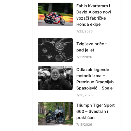
Fabio Kvartararo i
David Alonso novi
vozači fabričke
Honda ekipe
7/22/2026
Tvigijeve priče – I
pad je let
7/21/2026
Odlazak legende
motociklizma –
Preminuo Dragoljub
Spasojević – Spale
7/20/2026
Triumph Tiger Sport
660 – Svestran i
praktičan
7/16/2026