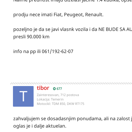
prodju nece imati Fiat, Peugeot, Renault.
pozeljno je da se javi vlasnk vozila i da NE BUDE SA A
presli 90.000 km
info na pp ili 061/192-62-07
tibor
677
Zainteresovan, 712 postova
Lokacija:
Temerin
Motocikl:
TDM 850, DKW RT175
zahvaljujem se dosadasnjim ponudama, ali na zalost 
oglas je i dalje aktuelan.