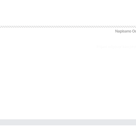
Napisano
Oc
Prijavi odgovor kao pr