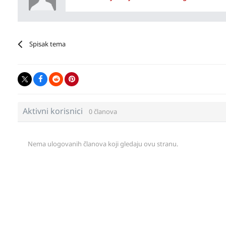
Spisak tema
Aktivni korisnici
0 članova
Nema ulogovanih članova koji gledaju ovu stranu.