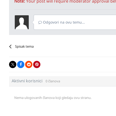
Note:
Your post will require moderator approval befor
Odgovori na ovu temu...
Spisak tema
Aktivni korisnici
0 članova
Nema ulogovanih članova koji gledaju ovu stranu.