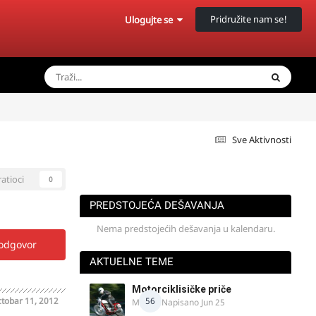
Pridružite nam se!
Ulogujte se
Sve Aktivnosti
ratioci
0
PREDSTOJEĆA DEŠAVANJA
Nema predstojećih dešavanja u kalendaru.
 odgovor
AKTUELNE TEME
Motorciklisičke priče
tobar 11, 2012
56
MIHO
· Napisano
Jun 25