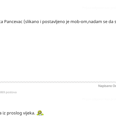
Prijavi odgovor kao pr
ista Pancevac (slikano i postavljeno je mob-om,nadam se da
Napisano
Oc
4869 postova
Prijavi odgovor kao pr
 iz proslog vijeka.