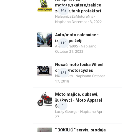
motore,skutere,trakice
142
za felne,tank protektori
NalepniceZaMotoreNis
·
Napisano
Decembar 3, 2022
Auto/moto nalepnice -
izrada po želji
119
Alexandra995
· Napisano
Octobar 21, 2023
Nosač moto točka Wheel
chock motorcycles
181
blacksmith
· Napisano
Octobar
17, 2018
Moto majice, duksevi,
šuškavci - Moto Apparel
1
SRB
Lucky George
· Napisano
April
27
" BOKILIĆ " servis, prodaja