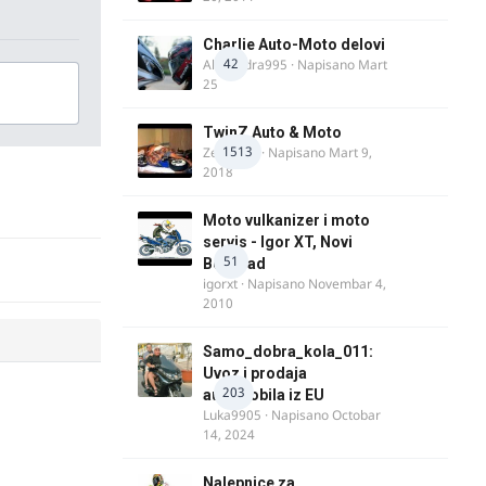
Charlie Auto-Moto delovi
42
Alexandra995
· Napisano
Mart
25
TwinZ Auto & Moto
1513
Zeljkamp
· Napisano
Mart 9,
2018
Moto vulkanizer i moto
servis - Igor XT, Novi
51
Beograd
igorxt
· Napisano
Novembar 4,
2010
Samo_dobra_kola_011:
Uvoz i prodaja
203
automobila iz EU
Luka9905
· Napisano
Octobar
14, 2024
Nalepnice za