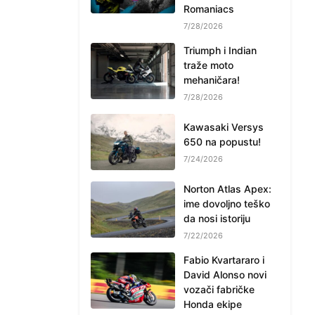
Romaniacs
7/28/2026
Triumph i Indian
traže moto
mehaničara!
7/28/2026
Kawasaki Versys
650 na popustu!
7/24/2026
Norton Atlas Apex:
ime dovoljno teško
da nosi istoriju
7/22/2026
Fabio Kvartararo i
David Alonso novi
vozači fabričke
Honda ekipe