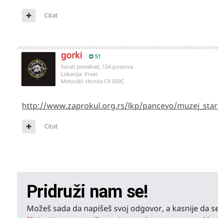
Citat
gorki
51
Svrati ponekad, 124 postova
Lokacija:
Vrsac
Motocikl:
Honda CX 500C
http://www.zaprokul.org.rs/lkp/pancevo/muzej_sta
Citat
Pridruži nam se!
Možeš sada da napišeš svoj odgovor, a kasnije da se