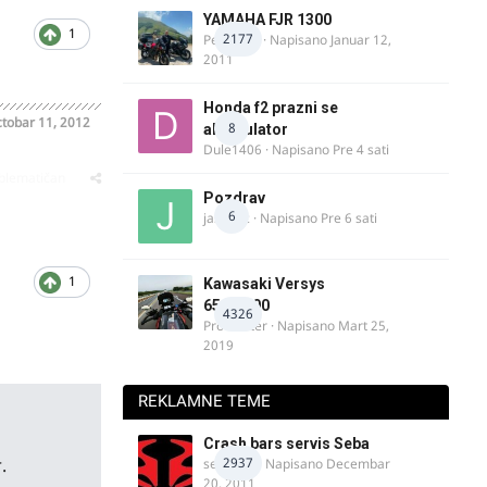
YAMAHA FJR 1300
1
2177
Petartdm
· Napisano
Januar 12,
2011
Honda f2 prazni se
tobar 11, 2012
8
akomulator
Dule1406
· Napisano
Pre 4 sati
oblematičan
Pozdrav
6
jasminc
· Napisano
Pre 6 sati
1
Kawasaki Versys
650/1000
4326
ProMaster
· Napisano
Mart 25,
2019
REKLAMNE TEME
Crash bars servis Seba
.
2937
seba011
· Napisano
Decembar
20, 2011