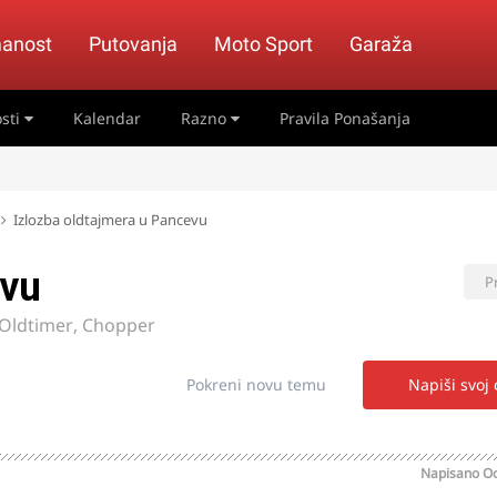
anost
Putovanja
Moto Sport
Garaža
sti
Kalendar
Razno
Pravila Ponašanja
Izlozba oldtajmera u Pancevu
evu
P
 Oldtimer, Chopper
Pokreni novu temu
Napiši svoj
Napisano
Oc