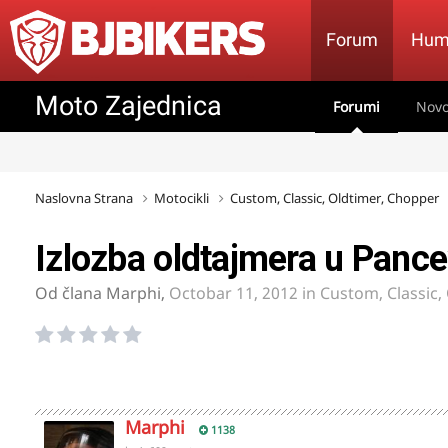
Forum
Hum
Moto Zajednica
Forumi
Novo
Naslovna Strana
Motocikli
Custom, Classic, Oldtimer, Chopper
Izlozba oldtajmera u Panc
Od člana
Marphi
,
Octobar 11, 2012
in
Custom, Classic,
Marphi
1138