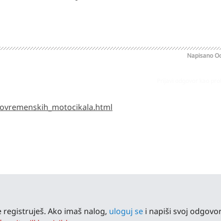
Napisano
Oc
Prijavi odgovor kao pr
rovremenskih_motocikala.html
 registruješ. Ako imaš nalog,
uloguj se
i napiši svoj odgovor