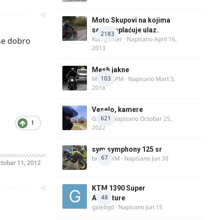
oblematičan
Moto Skupovi na kojima
se ne naplaćuje ulaz.
2183
Kum_Mixer
· Napisano
April 16,
 se dobro
2013
Mesh jakne
103
MostarRPM
· Napisano
Mart 3,
2018
Veselo, kamere
621
GR 46
· Napisano
Octobar 25,
1
2022
sym symphony 125 sr
67
brankoXM
· Napisano
Jun 30
tobar 11, 2012
oblematičan
KTM 1390 Super
48
Adventure
galebgd
· Napisano
Jun 15