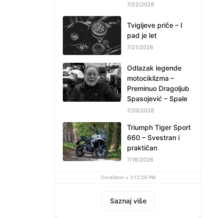
7/22/2026
Tvigijeve priče – I
pad je let
7/21/2026
Odlazak legende
motociklizma –
Preminuo Dragoljub
Spasojević – Spale
7/20/2026
Triumph Tiger Sport
660 – Svestran i
praktičan
7/16/2026
Osveženo u 3:12:29 PM
Saznaj više