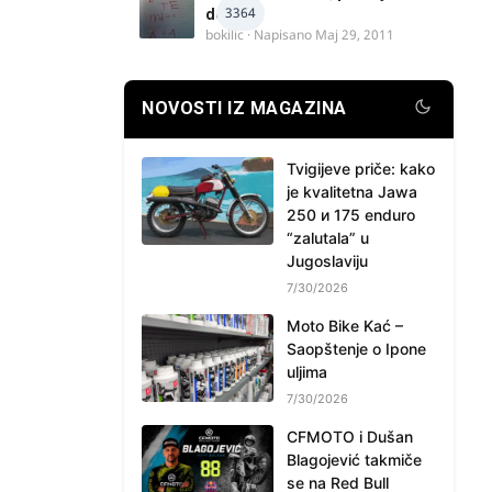
3364
delova
bokilic
· Napisano
Maj 29, 2011
NOVOSTI IZ MAGAZINA
Tvigijeve priče: kako
je kvalitetna Jawa
250 и 175 enduro
“zalutala” u
Jugoslaviju
7/30/2026
Moto Bike Kać –
Saopštenje o Ipone
uljima
7/30/2026
CFMOTO i Dušan
Blagojević takmiče
se na Red Bull