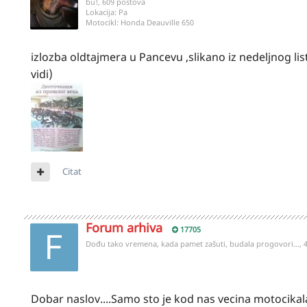
bu!, 609 postova
Lokacija:
Pa
Motocikl:
Honda Deauville 650
izlozba oldtajmera u Pancevu ,slikano iz nedeljnog l
vidi)
Citat
Forum arhiva
17705
Dođu tako vremena, kada pamet zašuti, budala progovori..., 
Dobar naslov....Samo sto je kod nas vecina motocikala