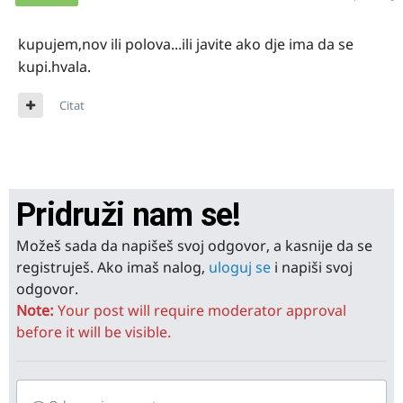
kupujem,nov ili polova...ili javite ako dje ima da se
kupi.hvala.
Citat
Pridruži nam se!
Možeš sada da napišeš svoj odgovor, a kasnije da se
registruješ. Ako imaš nalog,
uloguj se
i napiši svoj
odgovor.
Note:
Your post will require moderator approval
before it will be visible.