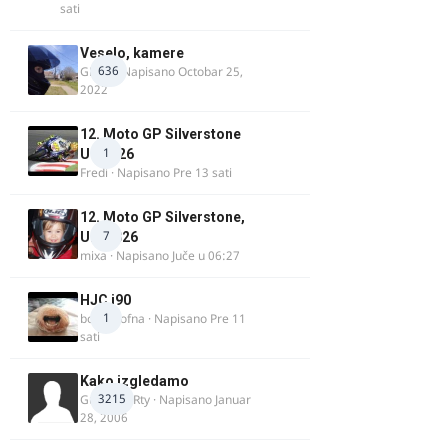
sati
Veselo, kamere
636
GR 46
· Napisano
Octobar 25,
2022
12. Moto GP Silverstone
1
UK 2026
Fredi
· Napisano
Pre 13 sati
12. Moto GP Silverstone,
7
UK, 2026
mixa
· Napisano
Juče u 06:27
HJC i90
1
bobi_krofna
· Napisano
Pre 11
sati
Kako izgledamo
3215
Guest diRRty · Napisano
Januar
28, 2006