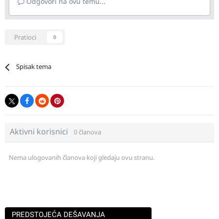
Odgovori na ovu temu...
Pratioci
0
Spisak tema
Aktivni korisnici
0 članova
Nema ulogovanih članova koji gledaju ovu stranu.
PREDSTOJEĆA DEŠAVANJA