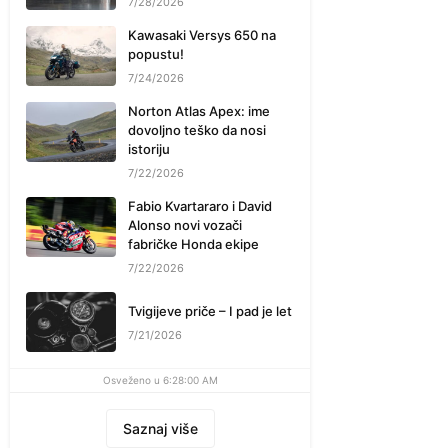
7/28/2026
Kawasaki Versys 650 na
popustu!
7/24/2026
Norton Atlas Apex: ime
dovoljno teško da nosi
istoriju
7/22/2026
Fabio Kvartararo i David
Alonso novi vozači
fabričke Honda ekipe
7/22/2026
Tvigijeve priče – I pad je let
7/21/2026
Osveženo u 6:28:00 AM
Saznaj više