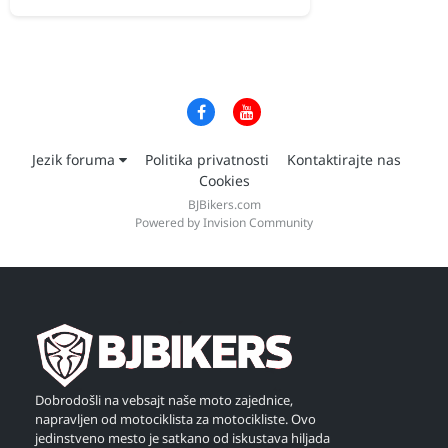
Jezik foruma
Politika privatnosti
Kontaktirajte nas
Cookies
BJBikers.com
Powered by Invision Community
Dobrodošli na vebsajt naše moto zajednice,
napravljen od motociklista za motocikliste. Ovo
jedinstveno mesto je satkano od iskustava hiljada