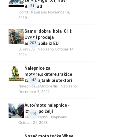
servis - Igor XT, Novi
51
Beograd
igorxt
· Napisano
Novembar 4,
2010
Samo_dobra_kola_011:
Uvoz i prodaja
203
automobila iz EU
Luka9905
· Napisano
Octobar 14,
2024
Nalepnice za
motore,skutere,trakice
142
za felne,tank protektori
NalepniceZaMotoreNis
· Napisano
Decembar 3, 2022
Auto/moto nalepnice -
izrada po želji
119
Alexandra995
· Napisano
Octobar 21, 2023
Nosač moto točka Wheel