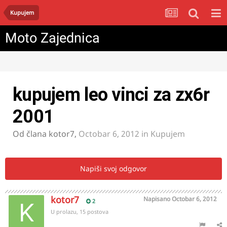
Kupujem
Moto Zajednica
kupujem leo vinci za zx6r
2001
Od člana
kotor7
,
Octobar 6, 2012
in
Kupujem
Napiši svoj odgovor
kotor7
Napisano
Octobar 6, 2012
2
U prolazu, 15 postova