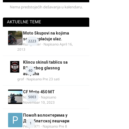
Nema predstojećih dešavanja u kalendaru.
AKTUELNE TEME
Moto Skupovi na kojima
se ne naplaćuje ulaz.
2223
Kum_Mixer
· Napisano
April 16,
2013
Klincu skinuli tablicu sa
R125 zbog glasnog
40
auspuha
grof
· Napisano
Pre 23 sati
CF Moto 450 MT
5003
NIKOLA 1
· Napisano
Novembar 10, 2023
Помоћ волонтерима у
Делиблатској пешчари
1
Pedja1971
· Napisano
Pre 8