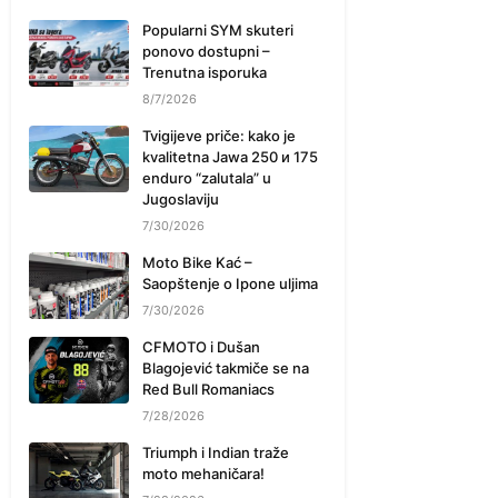
Popularni SYM skuteri
ponovo dostupni –
Trenutna isporuka
8/7/2026
Tvigijeve priče: kako je
kvalitetna Jawa 250 и 175
enduro “zalutala” u
Jugoslaviju
7/30/2026
Moto Bike Kać –
Saopštenje o Ipone uljima
7/30/2026
CFMOTO i Dušan
Blagojević takmiče se na
Red Bull Romaniacs
7/28/2026
Triumph i Indian traže
moto mehaničara!