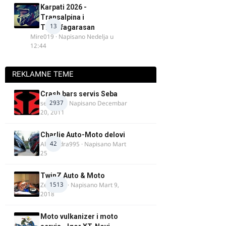
Karpati 2026 -
Transalpina i
13
Transfagarasan
Mire019
· Napisano
Nedelja u
12:44
REKLAMNE TEME
Crash bars servis Seba
2937
seba011
· Napisano
Decembar
20, 2011
Charlie Auto-Moto delovi
42
Alexandra995
· Napisano
Mart
25
TwinZ Auto & Moto
1513
Zeljkamp
· Napisano
Mart 9,
2018
Moto vulkanizer i moto