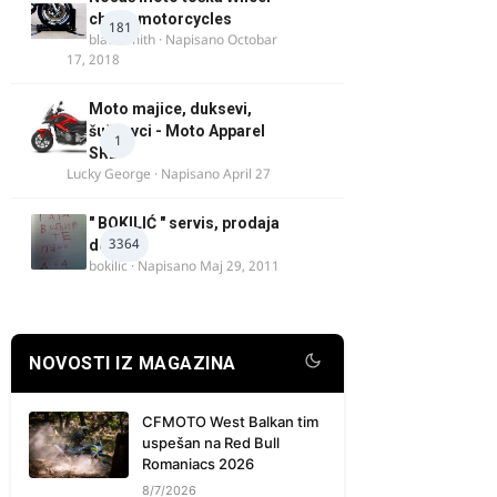
chock motorcycles
181
blacksmith
· Napisano
Octobar
17, 2018
Moto majice, duksevi,
šuškavci - Moto Apparel
1
SRB
Lucky George
· Napisano
April 27
" BOKILIĆ " servis, prodaja
3364
delova
bokilic
· Napisano
Maj 29, 2011
NOVOSTI IZ MAGAZINA
CFMOTO West Balkan tim
uspešan na Red Bull
Romaniacs 2026
8/7/2026