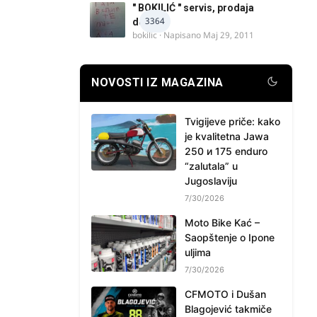
" BOKILIĆ " servis, prodaja
3364
delova
bokilic
· Napisano
Maj 29, 2011
NOVOSTI IZ MAGAZINA
Tvigijeve priče: kako
je kvalitetna Jawa
250 и 175 enduro
“zalutala” u
Jugoslaviju
7/30/2026
Moto Bike Kać –
Saopštenje o Ipone
uljima
7/30/2026
CFMOTO i Dušan
Blagojević takmiče