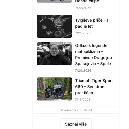
Honda ekipe
7/22/2026
Tvigijeve priče – I
pad je let
7/21/2026
Odlazak legende
motociklizma –
Preminuo Dragoljub
Spasojević – Spale
7/20/2026
Triumph Tiger Sport
660 – Svestran i
praktičan
7/16/2026
Osveženo u 7:31:16 PM
Saznaj više