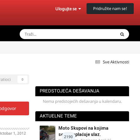
Pridružite nam se!
Ulogujte se
Sve Aktivnosti
ratioci
0
PREDSTOJEĆA DEŠAVANJA
Nema predstojećih dešavanja u kalendaru.
 odgovor
AKTUELNE TEME
Moto Skupovi na kojima
ctobar 1, 2012
se ne naplaćuje ulaz.
2190