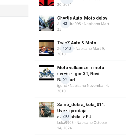
20, 2011
Charlie Auto-Moto delovi
42
Alexandra995
· Napisano
Mart
25
TwinZ Auto & Moto
1513
Zeljkamp
· Napisano
Mart 9,
2018
Moto vulkanizer i moto
servis - Igor XT, Novi
51
Beograd
igorxt
· Napisano
Novembar 4,
2010
Samo_dobra_kola_011:
Uvoz i prodaja
203
automobila iz EU
Luka9905
· Napisano
Octobar
14, 2024