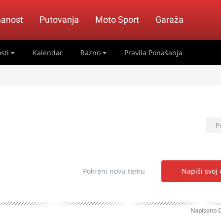
anost
Putovanja
Moto Sport
Garaža
sti
Kalendar
Razno
Pravila Ponašanja
P
Pokreni novu temu
Napiši svoj
Napisano
O