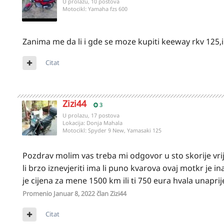
U prolazu, 10 postova
Motocikl:
Yamaha fzs 600
Zanima me da li i gde se moze kupiti keeway rkv 125,
Citat
Zizi44
3
U prolazu, 17 postova
Lokacija:
Donja Mahala
Motocikl:
Spyder 9 New, Yamasaki 125
Pozdrav molim vas treba mi odgovor u sto skorije vri
li brzo iznevjeriti ima li puno kvarova ovaj motkr je 
je cijena za mene 1500 km ili ti 750 eura hvala unapri
Promenio
Januar 8, 2022
član Zizi44
Citat