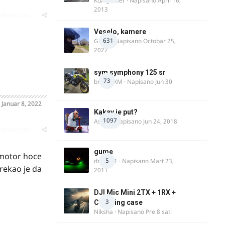
Kum_Mixer
· Napisano
April 16,
2013
oblematičan
Veselo, kamere
631
GR 46
· Napisano
Octobar 25,
2022
sym symphony 125 sr
73
brankoXM
· Napisano
Jun 30
o
Januar 8, 2022
Kakav je put?
1097
Astral
· Napisano
Jun 24, 2018
oblematičan
gume
 motor hoce
5
dragan1
· Napisano
Mart 23,
 rekao je da
2011
DJI Mic Mini 2TX + 1RX +
3
Charging case
Niksha
· Napisano
Pre 8 sati