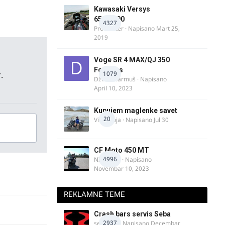
Kawasaki Versys
650/1000
4327
ProMaster
· Napisano
Mart 25,
2019
Voge SR 4 MAX/QJ 350
Fortress
.
1079
Džim Džarmuš
· Napisano
April 10, 2023
Kupujem maglenke savet
20
Vitez Koja
· Napisano
Jul 30
CF Moto 450 MT
4996
NIKOLA 1
· Napisano
Novembar 10, 2023
REKLAMNE TEME
Crash bars servis Seba
2937
seba011
· Napisano
Decembar