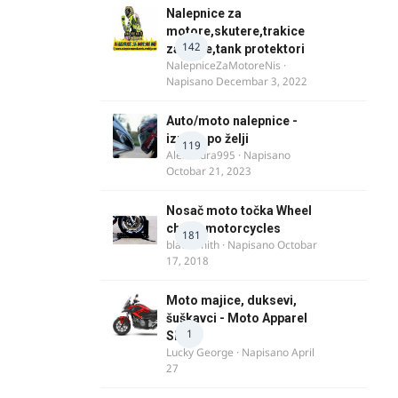
Nalepnice za
motore,skutere,trakice
142
za felne,tank protektori
NalepniceZaMotoreNis
·
Napisano
Decembar 3, 2022
Auto/moto nalepnice -
izrada po želji
119
Alexandra995
· Napisano
Octobar 21, 2023
Nosač moto točka Wheel
chock motorcycles
181
blacksmith
· Napisano
Octobar
17, 2018
Moto majice, duksevi,
šuškavci - Moto Apparel
1
SRB
Lucky George
· Napisano
April
27