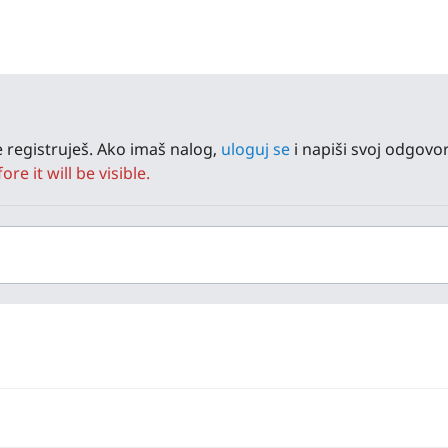
 registruješ. Ako imaš nalog,
uloguj se
i napiši svoj odgovor
e it will be visible.