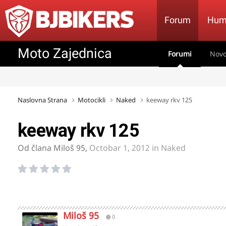
Forum
Hum
Moto Zajednica
Forumi
Novo
Naslovna Strana
Motocikli
Naked
keeway rkv 125
keeway rkv 125
Od člana
Miloš 95
,
Octobar 1, 2012
in
Naked
Miloš 95
0