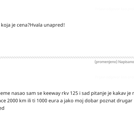
Prijavi odgovor kao pr
i koja je cena?Hvala unapred!
(promenjeno)
Napisan
Prijavi odgovor kao pr
jeme nasao sam se keeway rkv 125 i sad pitanje je kakav je
inace 2000 km ili ti 1000 eura a jako moj dobar poznat drugar
jed