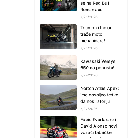
se na Red Bull
Romaniacs
7/28/2026
Triumph i Indian
traže moto
mehaničara!
7/28/2026
Kawasaki Versys
650 na popustu!
7/24/2026
Norton Atlas Apex:
ime dovoljno teško
da nosi istoriju
7/22/2026
Fabio Kvartararo i
David Alonso novi
vozači fabričke