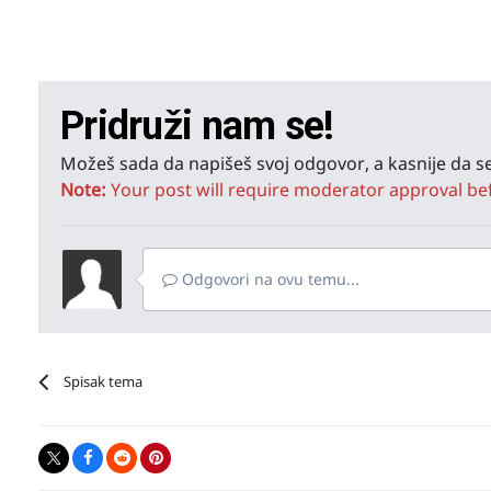
Pridruži nam se!
Možeš sada da napišeš svoj odgovor, a kasnije da se
Note:
Your post will require moderator approval befor
Odgovori na ovu temu...
Spisak tema