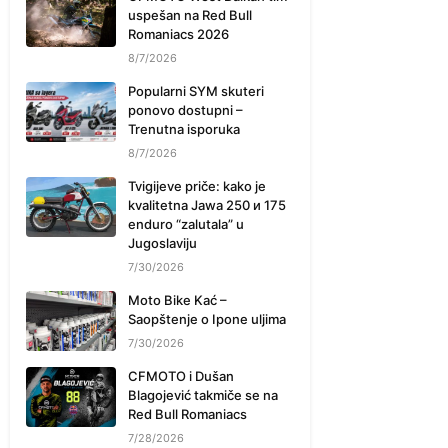
uspešan na Red Bull
Romaniacs 2026
8/7/2026
Popularni SYM skuteri
ponovo dostupni –
Trenutna isporuka
8/7/2026
Tvigijeve priče: kako je
kvalitetna Jawa 250 и 175
enduro “zalutala” u
Jugoslaviju
7/30/2026
Moto Bike Kać –
Saopštenje o Ipone uljima
7/30/2026
CFMOTO i Dušan
Blagojević takmiče se na
Red Bull Romaniacs
7/28/2026