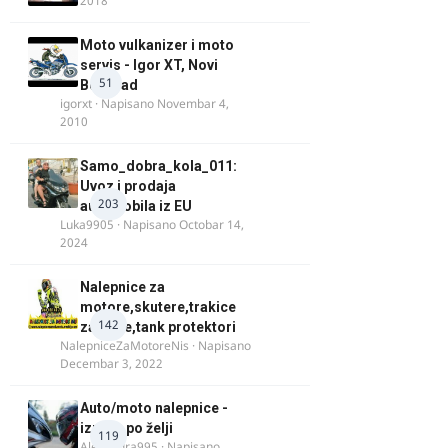
2018
Moto vulkanizer i moto
servis - Igor XT, Novi
51
Beograd
igorxt
· Napisano
Novembar 4,
2010
Samo_dobra_kola_011:
Uvoz i prodaja
203
automobila iz EU
Luka9905
· Napisano
Octobar 14,
2024
Nalepnice za
motore,skutere,trakice
142
za felne,tank protektori
NalepniceZaMotoreNis
· Napisano
Decembar 3, 2022
Auto/moto nalepnice -
izrada po želji
119
Alexandra995
· Napisano