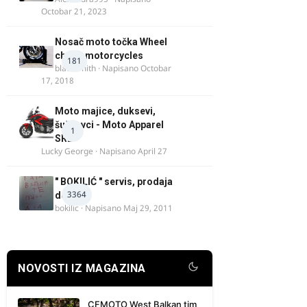
Octobar 21, 2023
Nosač moto točka Wheel
chock motorcycles
181
blacksmith
· Napisano
Octobar
17, 2018
Moto majice, duksevi,
šuškavci - Moto Apparel
1
SRB
Lucky George
· Napisano
April 27
" BOKILIĆ " servis, prodaja
3364
delova
bokilic
· Napisano
Maj 29, 2011
NOVOSTI IZ MAGAZINA
CFMOTO West Balkan tim