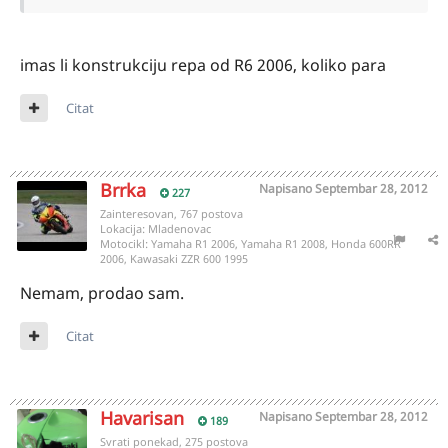
imas li konstrukciju repa od R6 2006, koliko para
Citat
Brrka
Napisano
Septembar 28, 2012
227
Zainteresovan, 767 postova
Lokacija:
Mladenovac
Motocikl:
Yamaha R1 2006, Yamaha R1 2008, Honda 600RR
2006, Kawasaki ZZR 600 1995
Nemam, prodao sam.
Citat
Havarisan
Napisano
Septembar 28, 2012
189
Svrati ponekad, 275 postova