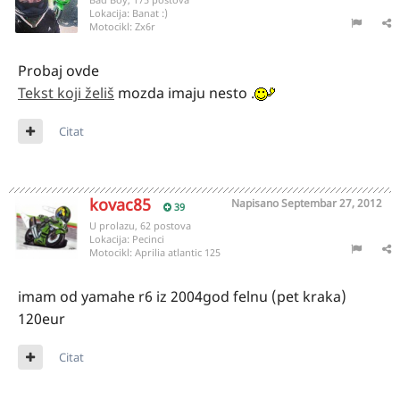
Lokacija:
Banat :)
Motocikl:
Zx6r
Probaj ovde
Tekst koji želiš
mozda imaju nesto .
Citat
kovac85
Napisano
Septembar 27, 2012
39
U prolazu, 62 postova
Lokacija:
Pecinci
Motocikl:
Aprilia atlantic 125
imam od yamahe r6 iz 2004god felnu (pet kraka)
120eur
Citat