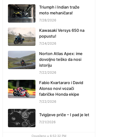
Triumph i Indian traže
moto mehaničara!
7/28/2026
Kawasaki Versys 650 na
popustu!
7/24/2026
Norton Atlas Apex: ime
dovoljno teško da nosi
istoriju
7/22/2026
Fabio Kvartararo i David
Alonso novi vozači
fabričke Honda ekipe
7/22/2026
Tvigijeve priče – I pad je let
7/21/2026
Osveženo u 6:52:32 PM