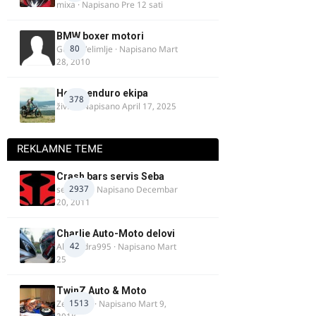
mixa
· Napisano
Pre 12 sati
BMW boxer motori
80
Guest Velimlje · Napisano
Mart
28, 2010
Heavy enduro ekipa
378
živke
· Napisano
April 17, 2025
REKLAMNE TEME
Crash bars servis Seba
2937
seba011
· Napisano
Decembar
20, 2011
Charlie Auto-Moto delovi
42
Alexandra995
· Napisano
Mart
25
TwinZ Auto & Moto
1513
Zeljkamp
· Napisano
Mart 9,