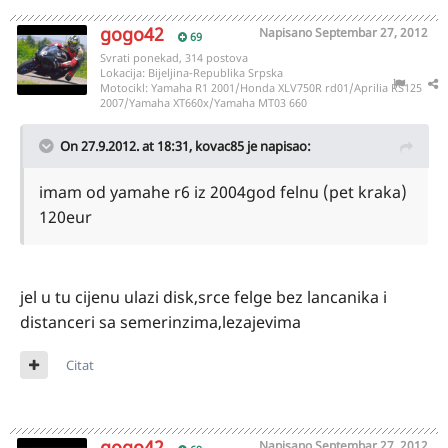
gogo42
Napisano
Septembar 27, 2012
69
Svrati ponekad, 314 postova
Lokacija:
Bijeljina-Republika Srpska
Motocikl:
Yamaha R1 2001/Honda XLV750R rd01/Aprilia RS125
2007/Yamaha XT660x/Yamaha MT03 660
On 27.9.2012. at 18:31, kovac85 je napisao:
imam od yamahe r6 iz 2004god felnu (pet kraka)
120eur
jel u tu cijenu ulazi disk,srce felge bez lancanika i
distanceri sa semerinzima,lezajevima
Citat
gogo42
Napisano
Septembar 27, 2012