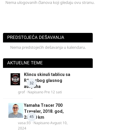
Nema ulogovanih članova koji gledaju ovu stranu.
PREDSTOJEĆA DEŠAVANJA
Nema predstojećih dešavanja u kalendaru.
AKTUELNE TEME
Klincu skinuli tablicu sa
R125 zbog glasnog
32
auspuha
grof
· Napisano
Pre 12 sati
Yamaha Tracer 700
Traveler, 2018. god,
45
28.100 km
vasa.93
· Napisano
Avgust 10,
2024