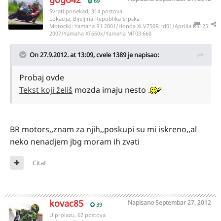
69
Svrati ponekad, 314 postova
Lokacija:
Bijeljina-Republika Srpska
Motocikl:
Yamaha R1 2001/Honda XLV750R rd01/Aprilia RS125
2007/Yamaha XT660x/Yamaha MT03 660
On 27.9.2012. at 13:09, cvele 1389 je napisao:
Probaj ovde
Tekst koji želiš
mozda imaju nesto .
BR motors,,znam za njih,,poskupi su mi iskreno,,al
neko nenadjem jbg moram ih zvati
Citat
kovac85
Napisano
Septembar 27, 2012
39
U prolazu, 62 postova