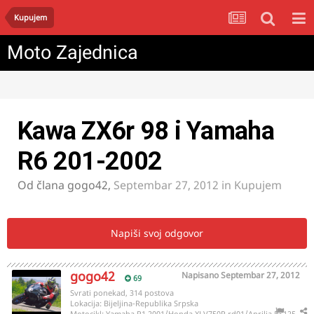
Kupujem
Moto Zajednica
Kawa ZX6r 98 i Yamaha
R6 201-2002
Od člana
gogo42
,
Septembar 27, 2012
in
Kupujem
Napiši svoj odgovor
gogo42
Napisano
Septembar 27, 2012
69
Svrati ponekad, 314 postova
Lokacija:
Bijeljina-Republika Srpska
Motocikl:
Yamaha R1 2001/Honda XLV750R rd01/Aprilia RS125