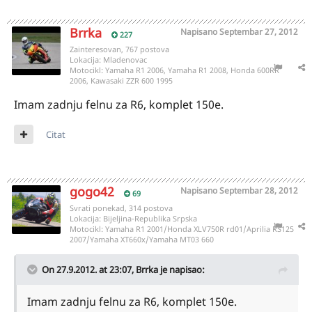
Brrka
Napisano
Septembar 27, 2012
227
Zainteresovan, 767 postova
Lokacija:
Mladenovac
Motocikl:
Yamaha R1 2006, Yamaha R1 2008, Honda 600RR
2006, Kawasaki ZZR 600 1995
Imam zadnju felnu za R6, komplet 150e.
Citat
gogo42
Napisano
Septembar 28, 2012
69
Svrati ponekad, 314 postova
Lokacija:
Bijeljina-Republika Srpska
Motocikl:
Yamaha R1 2001/Honda XLV750R rd01/Aprilia RS125
2007/Yamaha XT660x/Yamaha MT03 660
On 27.9.2012. at 23:07, Brrka je napisao:
Imam zadnju felnu za R6, komplet 150e.