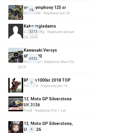
sym symphony 125 sr
78
brankoXM
· Napisano
Jun 30
Kako izgledamo
3213
Guest diRRty · Napisano
Januar
28, 2006
Kawasaki Versys
650/1000
4332
ProMaster
· Napisano
Mart 25,
2019
BMW s1000xr 2018 TOP
7
FreeBird
· Napisano
Jun 16
12. Moto GP Silverstone
0
UK 2026
Fredi
· Napisano
Pre 1 sat
12. Moto GP Silverstone,
4
UK, 2026