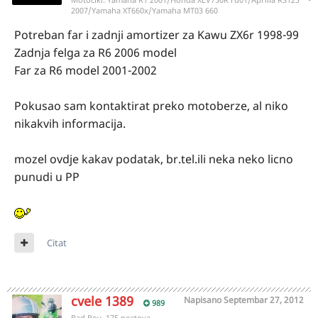
2007/Yamaha XT660x/Yamaha MT03 660
Potreban far i zadnji amortizer za Kawu ZX6r 1998-99
Zadnja felga za R6 2006 model
Far za R6 model 2001-2002
Pokusao sam kontaktirat preko motoberze, al niko
nikakvih informacija.
mozel ovdje kakav podatak, br.tel.ili neka neko licno
punudi u PP
Citat
cvele 1389
Napisano
Septembar 27, 2012
989
Bad Boy, 175 postova