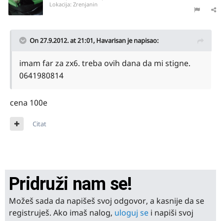
Lokacija:
Zrenjanin
On 27.9.2012. at 21:01, Havarisan je napisao:
imam far za zx6. treba ovih dana da mi stigne.
0641980814
cena 100e
Citat
Pridruži nam se!
Možeš sada da napišeš svoj odgovor, a kasnije da se
registruješ. Ako imaš nalog,
uloguj se
i napiši svoj