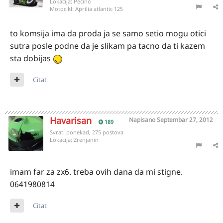
Lokacija:
Pecinci
Motocikl:
Aprilia atlantic 125
to komsija ima da proda ja se samo setio mogu otici
sutra posle podne da je slikam pa tacno da ti kazem
sta dobijas
Citat
Havarisan
Napisano
Septembar 27, 2012
189
Svrati ponekad, 275 postova
Lokacija:
Zrenjanin
imam far za zx6. treba ovih dana da mi stigne.
0641980814
Citat