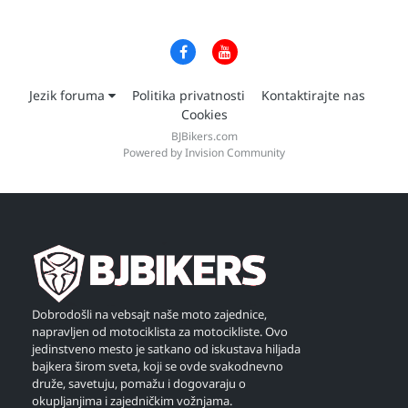
Jezik foruma
Politika privatnosti
Kontaktirajte nas
Cookies
BJBikers.com
Powered by Invision Community
Dobrodošli na vebsajt naše moto zajednice,
napravljen od motociklista za motocikliste. Ovo
jedinstveno mesto je satkano od iskustava hiljada
bajkera širom sveta, koji se ovde svakodnevno
druže, savetuju, pomažu i dogovaraju o
okupljanjima i zajedničkim vožnjama.