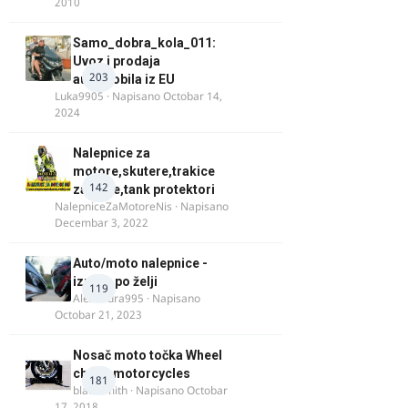
2010
Samo_dobra_kola_011:
Uvoz i prodaja
203
automobila iz EU
Luka9905
· Napisano
Octobar 14,
2024
Nalepnice za
motore,skutere,trakice
142
za felne,tank protektori
NalepniceZaMotoreNis
· Napisano
Decembar 3, 2022
Auto/moto nalepnice -
izrada po želji
119
Alexandra995
· Napisano
Octobar 21, 2023
Nosač moto točka Wheel
chock motorcycles
181
blacksmith
· Napisano
Octobar
17, 2018