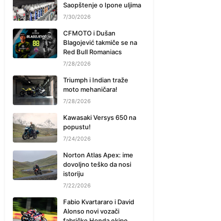
Saopštenje o Ipone uljima
7/30/2026
CFMOTO i Dušan
Blagojević takmiče se na
Red Bull Romaniacs
7/28/2026
Triumph i Indian traže
moto mehaničara!
7/28/2026
Kawasaki Versys 650 na
popustu!
7/24/2026
Norton Atlas Apex: ime
dovoljno teško da nosi
istoriju
7/22/2026
Fabio Kvartararo i David
Alonso novi vozači
fabričke Honda ekipe