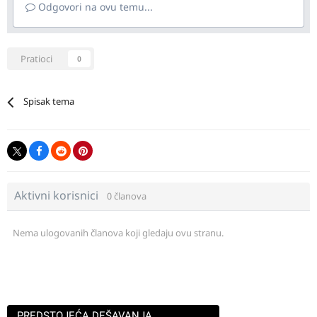
Odgovori na ovu temu...
Pratioci
0
Spisak tema
Aktivni korisnici
0 članova
Nema ulogovanih članova koji gledaju ovu stranu.
PREDSTOJEĆA DEŠAVANJA