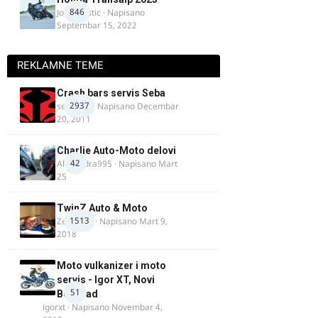
846
Jovan Ristic
· Napisano
Septembar 15, 2022
REKLAMNE TEME
Crash bars servis Seba
2937
seba011
· Napisano
Decembar
20, 2011
Charlie Auto-Moto delovi
42
Alexandra995
· Napisano
Mart
25
TwinZ Auto & Moto
1513
Zeljkamp
· Napisano
Mart 9,
2018
Moto vulkanizer i moto
servis - Igor XT, Novi
51
Beograd
igorxt
· Napisano
Novembar 4,