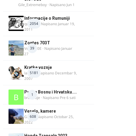
Gile_Extremeboy
· Napisano
Jun 1
Informacije o Rumuniji
2054
quasaar
· Napisano
Januar 19,
2011
Zontes 703T
39
Verdi350E
· Napisano
Januar
27
Kratke voznje
5181
lalajko
· Napisano
Decembar 9,
2007
Put za Bosnu i Hrvatsku....
1
bradivoje
· Napisano
Pre 6 sati
Veselo, kamere
608
GR 46
· Napisano
Octobar 25,
2022
Honda Transalp 2023