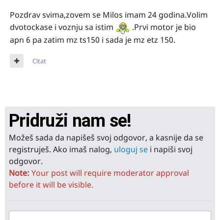
Pozdrav svima,zovem se Milos imam 24 godina.Volim
dvotockase i voznju sa istim
.Prvi motor je bio
apn 6 pa zatim mz ts150 i sada je mz etz 150.
Citat
Pridruži nam se!
Možeš sada da napišeš svoj odgovor, a kasnije da se
registruješ. Ako imaš nalog,
uloguj se
i napiši svoj
odgovor.
Note:
Your post will require moderator approval
before it will be visible.