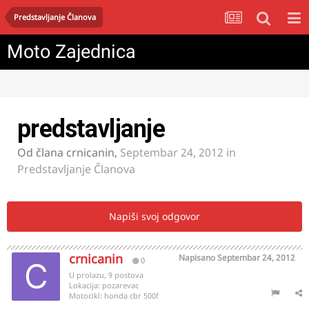
Predstavljanje Članova
Moto Zajednica
predstavljanje
Od člana
crnicanin
,
Septembar 24, 2012
in
Predstavljanje Članova
Napiši svoj odgovor
crnicanin
Napisano
Septembar 24, 2012
0
U prolazu, 9 postova
Lokacija:
pozarevac
Motocikl:
honda cbr 500f