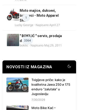
Moto majice, duksevi,
šuškavci - Moto Apparel
1
SRB
Lucky George
· Napisano
April 27
" BOKILIĆ " servis, prodaja
3364
delova
bokilic
· Napisano
Maj 29, 2011
NOVOSTI IZ MAGAZINA
Tvigijeve priče: kako je
kvalitetna Jawa 250 и 175
enduro “zalutala” u
Jugoslaviju
7/30/2026
Moto Bike Kać –