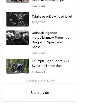
7/22/2026
Tvigijeve priče – I pad je let
7/21/2026
Odlazak legende
motociklizma – Preminuo
Dragoljub Spasojević –
Spale
7/20/2026
Triumph Tiger Sport 660 –
Svestran i praktičan
7/16/2026
Osveženo u 2:45:40 AM
Saznaj više