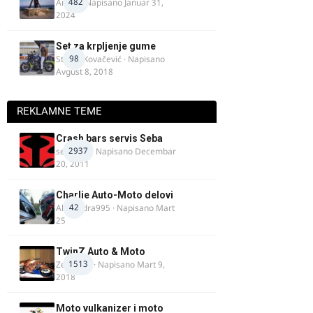
482
AnteK
· Napisano
Januar 31,
2024
Set za krpljenje gume
98
Stefan Kovačević
· Napisano
Avgust 8, 2018
REKLAMNE TEME
Crash bars servis Seba
2937
seba011
· Napisano
Decembar
20, 2011
Charlie Auto-Moto delovi
42
Alexandra995
· Napisano
Mart
25
TwinZ Auto & Moto
1513
Zeljkamp
· Napisano
Mart 9,
2018
Moto vulkanizer i moto