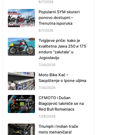
8/7/2026
Popularni SYM skuteri
ponovo dostupni –
Trenutna isporuka
8/7/2026
Tvigijeve priče: kako je
kvalitetna Jawa 250 и 175
enduro “zalutala” u
Jugoslaviju
7/30/2026
Moto Bike Kać –
Saopštenje o Ipone uljima
7/30/2026
CFMOTO i Dušan
Blagojević takmiče se na
Red Bull Romaniacs
7/28/2026
Triumph i Indian traže
moto mehaničara!