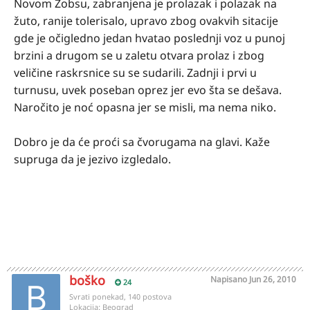
Novom Zobsu, zabranjena je prolazak i polazak na
žuto, ranije tolerisalo, upravo zbog ovakvih sitacije
gde je očigledno jedan hvatao poslednji voz u punoj
brzini a drugom se u zaletu otvara prolaz i zbog
veličine raskrsnice su se sudarili. Zadnji i prvi u
turnusu, uvek poseban oprez jer evo šta se dešava.
Naročito je noć opasna jer se misli, ma nema niko.
Dobro je da će proći sa čvorugama na glavi. Kaže
supruga da je jezivo izgledalo.
boško
Napisano
Jun 26, 2010
24
Svrati ponekad, 140 postova
Lokacija:
Beograd