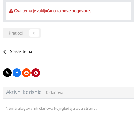
Ova tema je zaključana za nove odgovore.
Pratioci
0
Spisak tema
Aktivni korisnici
0 članova
Nema ulogovanih članova koji gledaju ovu stranu.