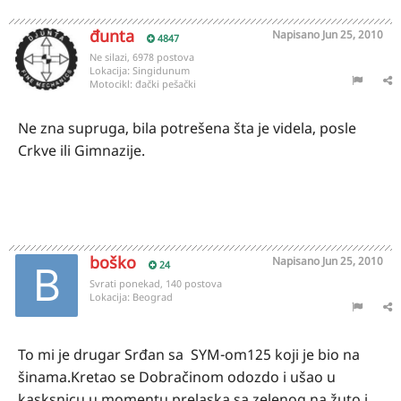
đunta
Napisano
Jun 25, 2010
4847
Ne silazi, 6978 postova
Lokacija:
Singidunum
Motocikl:
đački pešački
Ne zna supruga, bila potrešena šta je videla, posle
Crkve ili Gimnazije.
boško
Napisano
Jun 25, 2010
24
Svrati ponekad, 140 postova
Lokacija:
Beograd
To mi je drugar Srđan sa SYM-om125 koji je bio na
šinama.Kretao se Dobračinom odozdo i ušao u
kasksnicu u momentu prelaska sa zelenog na žuto i