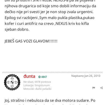
bili su prisutni i Srki i vozač NEXUS-a pa se pojavila i
njihova drugarica od koje smo dobili informaciju da
dečko nije pri svesti jer je non stop zvala urgentni.
Epilog svi razbijeni ,Sym malo pukla plastika,pukao
kofer i curi antifriz na crevo ,NEXUS kriv ko kifla
sjeban dobro.
JEBEŠ GAS VOZI GLAVOM!!!!!!
đunta
Napisano
Jun 26, 2010
4847
Ne silazi, 6978 postova
Lokacija:
Singidunum
Motocikl:
đački pešački
Joj, strašno i nebuloza da se dva motora sudare. Po