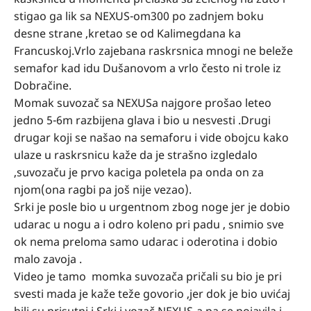
stigao ga lik sa NEXUS-om300 po zadnjem boku
desne strane ,kretao se od Kalimegdana ka
Francuskoj.Vrlo zajebana raskrsnica mnogi ne beleže
semafor kad idu Dušanovom a vrlo često ni trole iz
Dobračine.
Momak suvozač sa NEXUSa najgore prošao leteo
jedno 5-6m razbijena glava i bio u nesvesti .Drugi
drugar koji se našao na semaforu i vide obojcu kako
ulaze u raskrsnicu kaže da je strašno izgledalo
,suvozaču je prvo kaciga poletela pa onda on za
njom(ona ragbi pa još nije vezao).
Srki je posle bio u urgentnom zbog noge jer je dobio
udarac u nogu a i odro koleno pri padu , snimio sve
ok nema preloma samo udarac i oderotina i dobio
malo zavoja .
Video je tamo momka suvozača pričali su bio je pri
svesti mada je kaže teže govorio ,jer dok je bio uvićaj