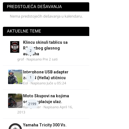
PREDSTOJEĆA DEŠAVANJA
Nema predstojećih dešavanja u kalendaru.
AKTUELNE TEME
Klincu skinuli tablicu sa
R125 zbog glasnog
2
auspuha
grof
· Napisano
Pre 2 sati
Interphone USB adapter
1
za DIN (Hella) utičnicu
Eol
· Napisano
Juče u 05:24
Moto Skupovi na kojima
se ne naplaćuje ulaz.
2199
Kum_Mixer
· Napisano
April 16,
2013
Yamaha Tricity 300 Vs.