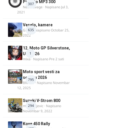
Piaggio MP3 300
307
Nesasavage
· Napisano
Jul 3,
2021
Veselo, kamere
635
GR 46
· Napisano
Octobar 25,
2022
12. Moto GP Silverstone,
1
UK, 2026
mixa
· Napisano
Pre 2 sati
Moto sport vesti za
sezonu 2026
795
BRACO
· Napisano
Novembar
12, 2025
Suzuki V-Strom 800
294
m.milivojevic
· Napisano
Novembar 9, 2022
Kove 450 Rally