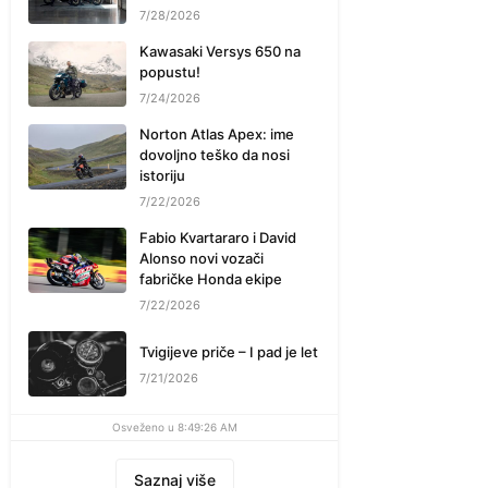
7/28/2026
Kawasaki Versys 650 na
popustu!
7/24/2026
Norton Atlas Apex: ime
dovoljno teško da nosi
istoriju
7/22/2026
Fabio Kvartararo i David
Alonso novi vozači
fabričke Honda ekipe
7/22/2026
Tvigijeve priče – I pad je let
7/21/2026
Osveženo u 8:49:26 AM
Saznaj više