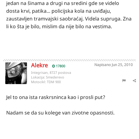
jedan na šinama a drugi na sredini gde se videlo
dosta krvi, patika... policijska kola na uviđaju,
zaustavljen tramvajski saobraćaj. Videla supruga. Zna
li ko šta je bilo, mislim da nije bilo na vestima.
Alekre
Napisano
Jun 25, 2010
17800
Integrisan, 8727 postova
Lokacija:
Smederevo
Motocikl:
TDM 900
Jel to ona ista raskrsninca kao i prosli put?
Nadam se da su kolege van zivotne opasnosti.