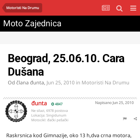
Motoristi Na Drumu
Moto Zajednica
Beograd, 25.06.10. Cara
Dušana
Od člana
đunta
,
Jun 25, 2010
in
Motoristi Na Drumu
đunta
Napisano
Jun 25, 2010
4847
Ne silazi, 6978 postova
Lokacija:
Singidunum
Motocikl:
đački pešački
Raskrsnica kod Gimnazije, oko 13 h,dva crna motora,