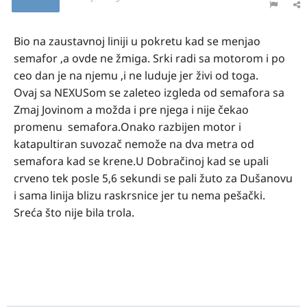
Bio na zaustavnoj liniji u pokretu kad se menjao
semafor ,a ovde ne žmiga. Srki radi sa motorom i po
ceo dan je na njemu ,i ne luduje jer živi od toga.
Ovaj sa NEXUSom se zaleteo izgleda od semafora sa
Zmaj Jovinom a možda i pre njega i nije čekao
promenu semafora.Onako razbijen motor i
katapultiran suvozač nemože na dva metra od
semafora kad se krene.U Dobračinoj kad se upali
crveno tek posle 5,6 sekundi se pali žuto za Dušanovu
i sama linija blizu raskrsnice jer tu nema pešački.
Sreća što nije bila trola.