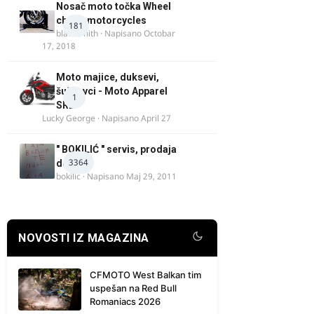
Nosač moto točka Wheel
chock motorcycles
181
blacksmith
· Napisano
Octobar
17, 2018
Moto majice, duksevi,
šuškavci - Moto Apparel
1
SRB
Lucky George
· Napisano
April 27
" BOKILIĆ " servis, prodaja
3364
delova
bokilic
· Napisano
Maj 29, 2011
NOVOSTI IZ MAGAZINA
CFMOTO West Balkan tim
uspešan na Red Bull
Romaniacs 2026