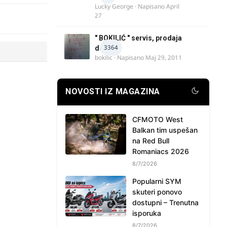
Lucky George
· Napisano
April
27
" BOKILIĆ " servis, prodaja
3364
delova
bokilic
· Napisano
Maj 29, 2011
NOVOSTI IZ MAGAZINA
CFMOTO West
Balkan tim uspešan
na Red Bull
Romaniacs 2026
8/7/2026
Popularni SYM
skuteri ponovo
dostupni – Trenutna
isporuka
8/7/2026