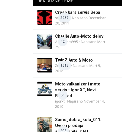
REKLAMNE TEME
Crash bars servis Seba
2937
seba011
· Napisano
Decembar
20, 2011
Charlie Auto-Moto delovi
42
Alexandra995
· Napisano
Mart
25
TwinZ Auto & Moto
1513
Zeljkamp
· Napisano
Mart 9,
2018
Moto vulkanizer i moto
servis - Igor XT, Novi
51
Beograd
igorxt
· Napisano
Novembar 4,
2010
Samo_dobra_kola_011:
Uvoz i prodaja
203
automobila iz EU