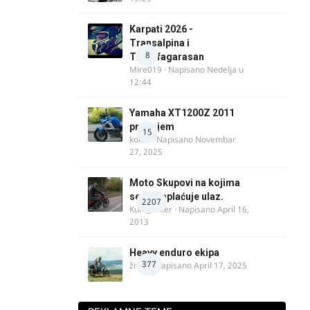
Karpati 2026 -
Transalpina i
8
Transfagarasan
Mire019
· Napisano
Nedelja u
12:44
Yamaha XT1200Z 2011
prodajem
15
kokot
· Napisano
Novembar
27, 2025
Moto Skupovi na kojima
se ne naplaćuje ulaz.
2207
Kum_Mixer
· Napisano
April 16,
2013
Heavy enduro ekipa
377
živke
· Napisano
April 17, 2025