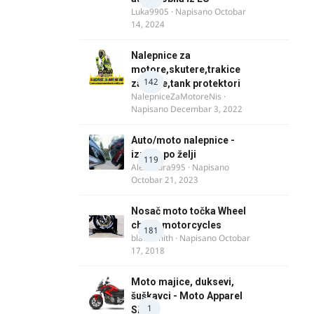
Luka9905
· Napisano
Octobar
14, 2024
Nalepnice za
motore,skutere,trakice
142
za felne,tank protektori
NalepniceZaMotoreNis
·
Napisano
Decembar 3, 2022
Auto/moto nalepnice -
izrada po želji
119
Alexandra995
· Napisano
Octobar 21, 2023
Nosač moto točka Wheel
chock motorcycles
181
blacksmith
· Napisano
Octobar
17, 2018
Moto majice, duksevi,
šuškavci - Moto Apparel
1
SRB