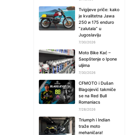
Tvigijeve priče: kako
je kvalitetna Jawa
250 и 175 enduro
“zalutala” u
Jugoslaviju
7/30/2026
Moto Bike Kać –
Saopštenje o Ipone
uljima
7/30/2026
CFMOTO i Dušan
Blagojević takmiče
se na Red Bull
Romaniacs
7/28/2026
Triumph i Indian
traže moto
mehaničara!