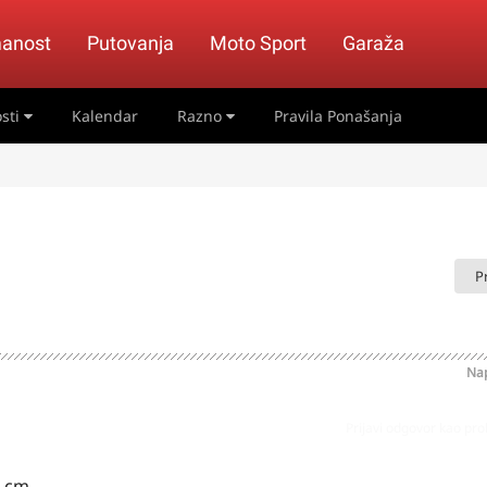
anost
Putovanja
Moto Sport
Garaža
sti
Kalendar
Razno
Pravila Ponašanja
P
Na
Prijavi odgovor kao pr
 cm.