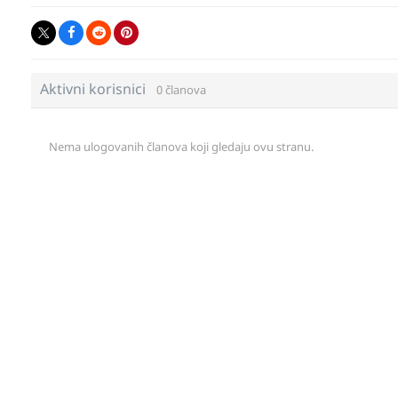
Aktivni korisnici
0 članova
Nema ulogovanih članova koji gledaju ovu stranu.