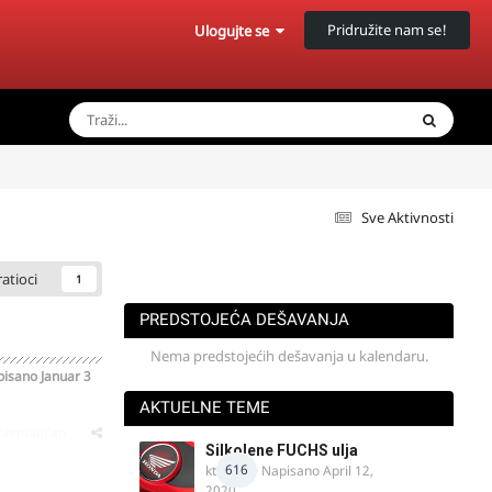
Pridružite nam se!
Ulogujte se
Sve Aktivnosti
ratioci
1
PREDSTOJEĆA DEŠAVANJA
Nema predstojećih dešavanja u kalendaru.
pisano
Januar 3
AKTUELNE TEME
oblematičan
Silkolene FUCHS ulja
616
ktm600
· Napisano
April 12,
2020