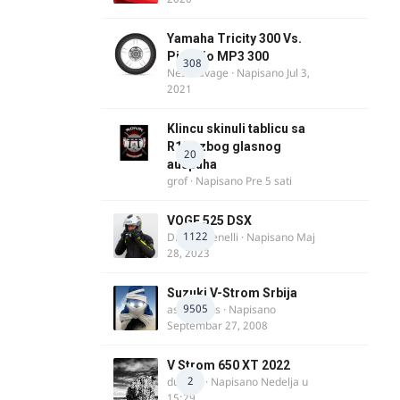
Yamaha Tricity 300 Vs.
Piaggio MP3 300
308
Nesasavage
· Napisano
Jul 3,
2021
Klincu skinuli tablicu sa
R125 zbog glasnog
20
auspuha
grof
· Napisano
Pre 5 sati
VOGE 525 DSX
1122
DraganBenelli
· Napisano
Maj
28, 2023
Suzuki V-Strom Srbija
9505
aspirinikus
· Napisano
Septembar 27, 2008
V Strom 650 XT 2022
2
ducans
· Napisano
Nedelja u
15:29