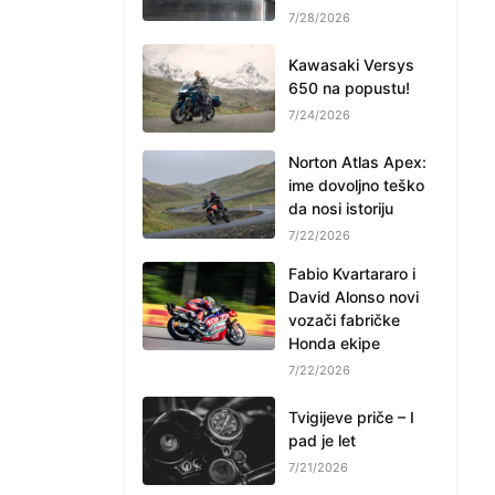
7/28/2026
Kawasaki Versys
650 na popustu!
7/24/2026
Norton Atlas Apex:
ime dovoljno teško
da nosi istoriju
7/22/2026
Fabio Kvartararo i
David Alonso novi
vozači fabričke
Honda ekipe
7/22/2026
Tvigijeve priče – I
pad je let
7/21/2026