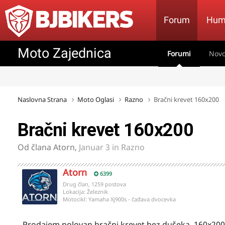
Forum
Hum
Moto Zajednica
Forumi
Novo
Naslovna Strana
Moto Oglasi
Razno
Bračni krevet 160x200
Bračni krevet 160x200
Od člana
Atorn
,
Januar 3
in
Razno
Atorn
6399
Drug član, 1259 postova
Lokacija:
Železnik
Motocikl:
Yamaha Xj900s - čađava dvocevka
Prodajem polovan bračni krevet bez dušeka, 160x200