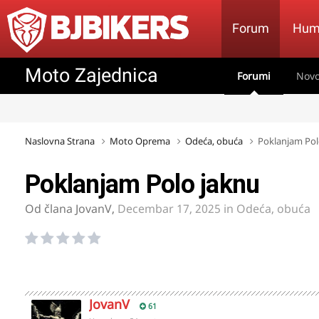
Forum
Hum
Moto Zajednica
Forumi
Novo
Naslovna Strana
Moto Oprema
Odeća, obuća
Poklanjam Pol
Poklanjam Polo jaknu
Od člana
JovanV
,
Decembar 17, 2025
in
Odeća, obuća
JovanV
61