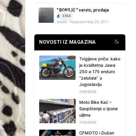
" BOKILIĆ " servis, prodaja
3364
delova
bokilic
· Napisano
Maj 29, 2011
NOVOSTI IZ MAGAZINA
Tvigijeve priče: kako
je kvalitetna Jawa
250 и 175 enduro
“zalutala” u
Jugoslaviju
7/30/2026
Moto Bike Kać –
Saopštenje o Ipone
uljima
7/30/2026
CFMOTO i Dušan