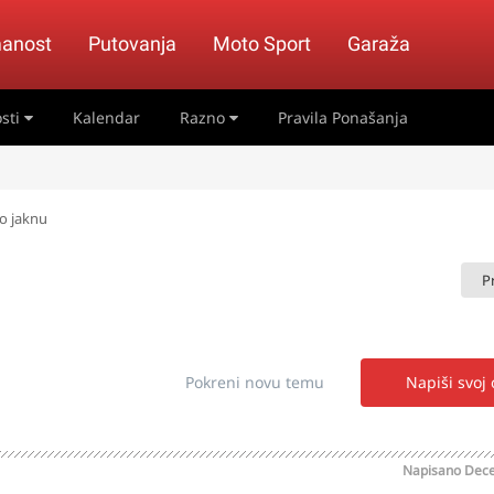
anost
Putovanja
Moto Sport
Garaža
sti
Kalendar
Razno
Pravila Ponašanja
o jaknu
P
Pokreni novu temu
Napiši svoj
Napisano
Dece