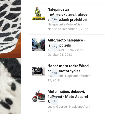
Nalepnice za
motore,skutere,trakice
142
za felne,tank protektori
NalepniceZaMotoreNis
·
Napisano
Decembar 3, 2022
Auto/moto nalepnice -
izrada po želji
119
Alexandra995
· Napisano
Octobar 21, 2023
Nosač moto točka Wheel
chock motorcycles
181
blacksmith
· Napisano
Octobar
17, 2018
Moto majice, duksevi,
šuškavci - Moto Apparel
1
SRB
Lucky George
· Napisano
April
27