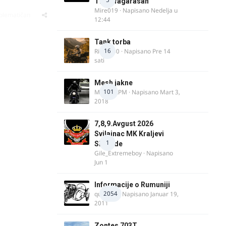
Transfagarasan
Mire019
· Napisano
Nedelja u
oblematičan
12:44
Tank torba
16
Rider000
· Napisano
Pre 14
sati
Mesh jakne
101
MostarRPM
· Napisano
Mart 3,
2018
7,8,9.Avgust 2026
Svilajnac MK Kraljevi
1
Slobode
Gile_Extremeboy
· Napisano
Jun 1
Informacije o Rumuniji
2054
quasaar
· Napisano
Januar 19,
2011
Zontes 703T