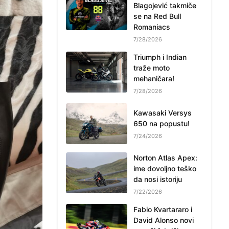
Blagojević takmiče
se na Red Bull
Romaniacs
7/28/2026
Triumph i Indian
traže moto
mehaničara!
7/28/2026
Kawasaki Versys
650 na popustu!
7/24/2026
Norton Atlas Apex:
ime dovoljno teško
da nosi istoriju
7/22/2026
Fabio Kvartararo i
David Alonso novi