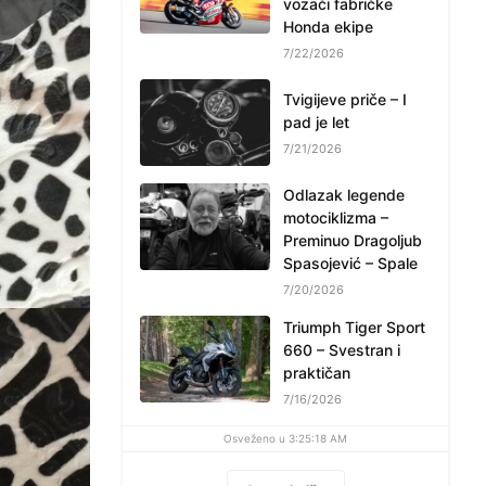
vozači fabričke
Honda ekipe
7/22/2026
Tvigijeve priče – I
pad je let
7/21/2026
Odlazak legende
motociklizma –
Preminuo Dragoljub
Spasojević – Spale
7/20/2026
Triumph Tiger Sport
660 – Svestran i
praktičan
7/16/2026
Osveženo u 3:25:18 AM