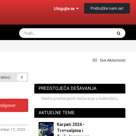
Pridružite nam se!
Ulogujte se
Sve Aktivnosti
ratioci
2
PREDSTOJEĆA DEŠAVANJA
Nema predstojećih dešavanja u kalendaru.
 odgovor
AKTUELNE TEME
Karpati 2026 -
mbar 17, 2025
Transalpina i
5