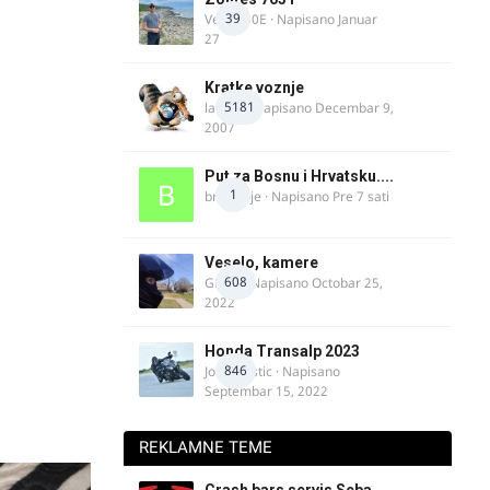
39
Verdi350E
· Napisano
Januar
27
Kratke voznje
5181
lalajko
· Napisano
Decembar 9,
2007
Put za Bosnu i Hrvatsku....
1
bradivoje
· Napisano
Pre 7 sati
Veselo, kamere
608
GR 46
· Napisano
Octobar 25,
2022
Honda Transalp 2023
846
Jovan Ristic
· Napisano
Septembar 15, 2022
REKLAMNE TEME
Crash bars servis Seba