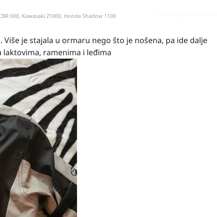
Prijavi odgovor kao pr
 CBR 600, Kawasaki Z1000, Honda Shadow 1100
Više je stajala u ormaru nego što je nošena, pa ide dalje
a laktovima, ramenima i leđima