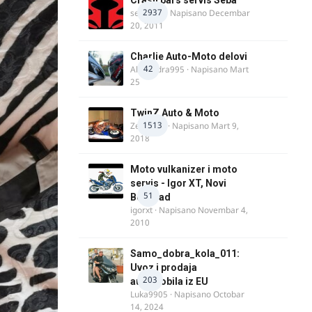
2937
seba011
· Napisano
Decembar
20, 2011
Charlie Auto-Moto delovi
42
Alexandra995
· Napisano
Mart
25
TwinZ Auto & Moto
1513
Zeljkamp
· Napisano
Mart 9,
2018
Moto vulkanizer i moto
servis - Igor XT, Novi
51
Beograd
igorxt
· Napisano
Novembar 4,
2010
Samo_dobra_kola_011:
Uvoz i prodaja
203
automobila iz EU
Luka9905
· Napisano
Octobar
14, 2024