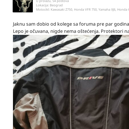
U prolazu, 54 postova
Lokacija:
Beograd
Motocikl:
Kawasaki Z750, Honda VFR 750, Yamaha XJ6, Honda
Jaknu sam dobio od kolege sa foruma pre par godina. 
Lepo je očuvana, nigde nema oštećenja. Protektori n