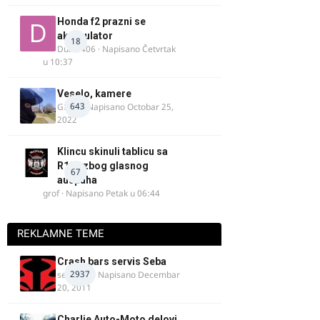
Honda f2 prazni se
akomulator
18
Dule1406
· Napisano
Četvrtak
u 10:37
Veselo, kamere
643
GR 46
· Napisano
Octobar 25,
2022
Klincu skinuli tablicu sa
R125 zbog glasnog
67
auspuha
grof
· Napisano
Petak u 06:44
REKLAMNE TEME
Crash bars servis Seba
2937
seba011
· Napisano
Decembar
20, 2011
Charlie Auto-Moto delovi