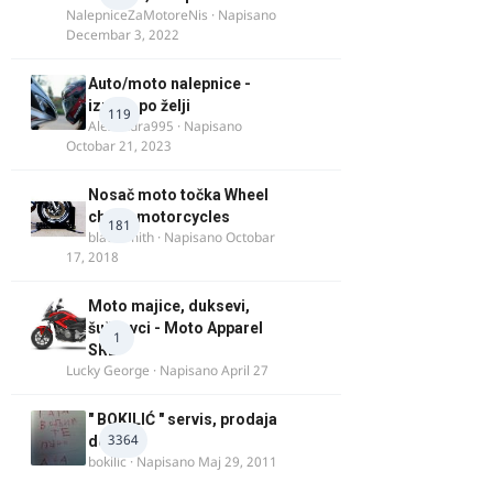
NalepniceZaMotoreNis
· Napisano
Decembar 3, 2022
Auto/moto nalepnice -
izrada po želji
119
Alexandra995
· Napisano
Octobar 21, 2023
Nosač moto točka Wheel
chock motorcycles
181
blacksmith
· Napisano
Octobar
17, 2018
Moto majice, duksevi,
šuškavci - Moto Apparel
1
SRB
Lucky George
· Napisano
April 27
" BOKILIĆ " servis, prodaja
3364
delova
bokilic
· Napisano
Maj 29, 2011