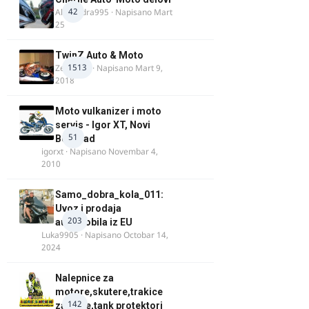
42
Alexandra995
· Napisano
Mart
25
TwinZ Auto & Moto
1513
Zeljkamp
· Napisano
Mart 9,
2018
Moto vulkanizer i moto
servis - Igor XT, Novi
51
Beograd
igorxt
· Napisano
Novembar 4,
2010
Samo_dobra_kola_011:
Uvoz i prodaja
203
automobila iz EU
Luka9905
· Napisano
Octobar 14,
2024
Nalepnice za
motore,skutere,trakice
142
za felne,tank protektori