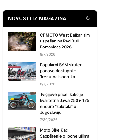
NOVOSTI IZ MAGAZINA
CFMOTO West Balkan tim
uspešan na Red Bull
Romaniacs 2026
8/7/2026
Popularni SYM skuteri
ponovo dostupni –
Trenutna isporuka
8/7/2026
Tvigijeve priče: kako je
kvalitetna Jawa 250 и 175
enduro “zalutala” u
Jugoslaviju
7/30/2026
Moto Bike Kać –
Saopštenje o Ipone uljima