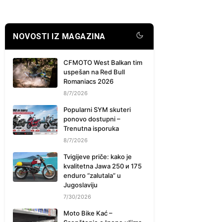
NOVOSTI IZ MAGAZINA
CFMOTO West Balkan tim
uspešan na Red Bull
Romaniacs 2026
8/7/2026
Popularni SYM skuteri
ponovo dostupni –
Trenutna isporuka
8/7/2026
Tvigijeve priče: kako je
kvalitetna Jawa 250 и 175
enduro “zalutala” u
Jugoslaviju
7/30/2026
Moto Bike Kać –