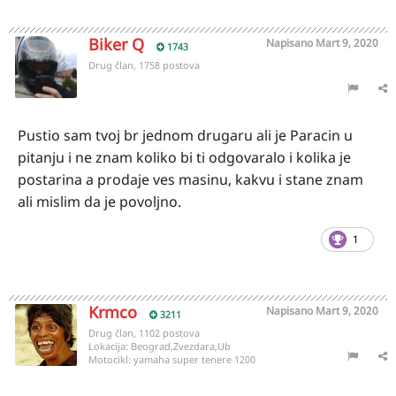
Biker Q
Napisano
Mart 9, 2020
1743
Drug član, 1758 postova
Pustio sam tvoj br jednom drugaru ali je Paracin u
pitanju i ne znam koliko bi ti odgovaralo i kolika je
postarina a prodaje ves masinu, kakvu i stane znam
ali mislim da je povoljno.
1
Krmco
Napisano
Mart 9, 2020
3211
Drug član, 1102 postova
Lokacija:
Beograd,Zvezdara,Ub
Motocikl:
yamaha super tenere 1200