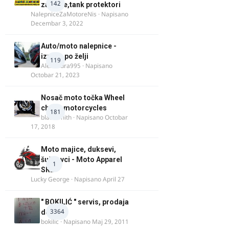
142
za felne,tank protektori
NalepniceZaMotoreNis
· Napisano
Decembar 3, 2022
Auto/moto nalepnice -
izrada po želji
119
Alexandra995
· Napisano
Octobar 21, 2023
Nosač moto točka Wheel
chock motorcycles
181
blacksmith
· Napisano
Octobar
17, 2018
Moto majice, duksevi,
šuškavci - Moto Apparel
1
SRB
Lucky George
· Napisano
April 27
" BOKILIĆ " servis, prodaja
3364
delova
bokilic
· Napisano
Maj 29, 2011