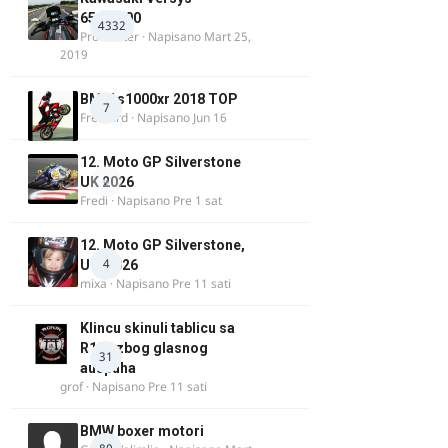
650/1000
4332
ProMaster
· Napisano
Mart 25,
2019
BMW s1000xr 2018 TOP
7
FreeBird
· Napisano
Jun 16
12. Moto GP Silverstone
0
UK 2026
Fredi
· Napisano
Pre 1 sat
12. Moto GP Silverstone,
4
UK, 2026
mixa
· Napisano
Pre 11 sati
Klincu skinuli tablicu sa
R125 zbog glasnog
31
auspuha
grof
· Napisano
Pre 11 sati
BMW boxer motori