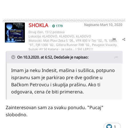
SHOKLA
Napisano
Mart 10, 2020
1779
Drug član, 1512 postova
Lokacija:
KLADOVO, KLADOVO, KLADOVO
Motocikl:
Mali Plavi Zeka S '06., VFR 800 V-Tec '02., TL 1000s
'97., FJR 1300 '02., Gillera Runner FXR '02., Peugeot Vivacity.
Suzuki AY 50 Katana - za sada... I SVI LEPI!!!
On 10.3.2020. at 6:52,
DedaSale
je napisao:
Imam ja neku Indesit, mašina i sušilica, potpuno
ispravnu sam je parkirao pre dve godine u
Bačkom Petrovcu i skuplja prašinu. Ako ti
odgovara, cena će biti primerena.
Zainteresovan sam za svaku ponudu. "Pucaj"
slobodno.
1