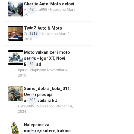
Charlie Auto-Moto delovi
42
Alexandra995
· Napisano
Mart
25
TwinZ Auto & Moto
1513
Zeljkamp
· Napisano
Mart 9,
2018
Moto vulkanizer i moto
servis - Igor XT, Novi
51
Beograd
igorxt
· Napisano
Novembar 4,
2010
Samo_dobra_kola_011:
Uvoz i prodaja
203
automobila iz EU
Luka9905
· Napisano
Octobar 14,
2024
Nalepnice za
motore,skutere,trakice