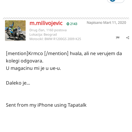
m.milivojevic
Napisano
Mart 11, 2020
2143
Drug član, 1160 postova
Lokacija:
Beograd
Motocikl:
BMW R1200GS 2009 K25
[mention]Krmco [/mention] hvala, ali ne verujem da
kolegi odgovara.
U magacinu mi je u ue-u.
Daleko je...
Sent from my iPhone using Tapatalk