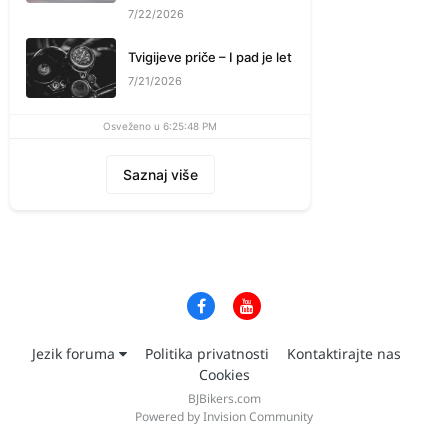
7/22/2026
Tvigijeve priče – I pad je let
7/21/2026
Osveženo u 6:25:48 PM
Saznaj više
Jezik foruma
Politika privatnosti
Kontaktirajte nas
Cookies
BJBikers.com
Powered by Invision Community