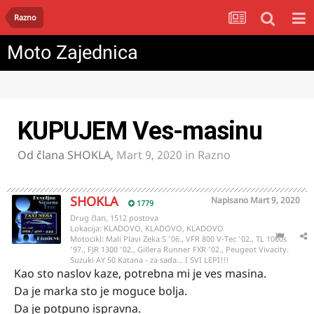
Razno
Moto Zajednica
KUPUJEM Ves-masinu
Od člana
SHOKLA
,
Mart 9, 2020
in
Razno
SHOKLA
Napisano
Mart 9, 2020
1779
Drug član, 1512 postova
Lokacija:
KLADOVO, KLADOVO, KLADOVO
Motocikl:
Mali Plavi Zeka S '06., VFR 800 V-Tec '02., TL 1000s
'97., FJR 1300 '02., Gillera Runner FXR '02., Peugeot Vivacity.
Suzuki AY 50 Katana - za sada... I SVI LEPI!!!
Kao sto naslov kaze, potrebna mi je ves masina.
Da je marka sto je moguce bolja.
Da je potpuno ispravna.