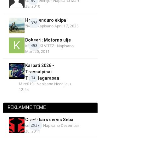
80
Guest Velimlje · Napisano
Mart
28, 2010
Heavy enduro ekipa
378
živke
· Napisano
April 17, 2025
Bokseri: Motorno ulje
458
KOSOVSKI VITEZ
· Napisano
Mart 20, 2011
Karpati 2026 -
Transalpina i
12
Transfagarasan
Mire019
· Napisano
Nedelja u
12:44
REKLAMNE TEME
Crash bars servis Seba
2937
seba011
· Napisano
Decembar
20, 2011