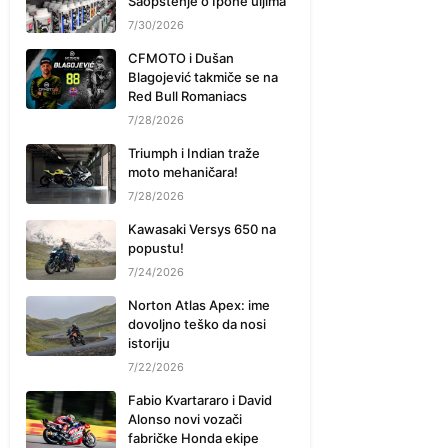
Saopštenje o Ipone uljima
7/30/2026
CFMOTO i Dušan
Blagojević takmiče se na
Red Bull Romaniacs
7/28/2026
Triumph i Indian traže
moto mehaničara!
7/28/2026
Kawasaki Versys 650 na
popustu!
7/24/2026
Norton Atlas Apex: ime
dovoljno teško da nosi
istoriju
7/22/2026
Fabio Kvartararo i David
Alonso novi vozači
fabričke Honda ekipe