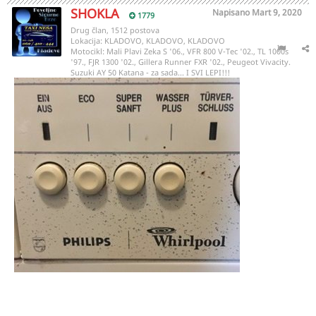
SHOKLA
Napisano
Mart 9, 2020
1779
Drug član, 1512 postova
Lokacija:
KLADOVO, KLADOVO, KLADOVO
Motocikl:
Mali Plavi Zeka S '06., VFR 800 V-Tec '02., TL 1000s
'97., FJR 1300 '02., Gillera Runner FXR '02., Peugeot Vivacity.
Suzuki AY 50 Katana - za sada... I SVI LEPI!!!