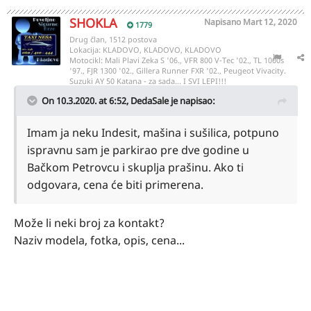
SHOKLA
Napisano
Mart 12, 2020
1779
Drug član, 1512 postova
Lokacija:
KLADOVO, KLADOVO, KLADOVO
Motocikl:
Mali Plavi Zeka S '06., VFR 800 V-Tec '02., TL 1000s
'97., FJR 1300 '02., Gillera Runner FXR '02., Peugeot Vivacity.
Suzuki AY 50 Katana - za sada... I SVI LEPI!!!
On 10.3.2020. at 6:52,
DedaSale
je napisao:
Imam ja neku Indesit, mašina i sušilica, potpuno
ispravnu sam je parkirao pre dve godine u
Bačkom Petrovcu i skuplja prašinu. Ako ti
odgovara, cena će biti primerena.
Može li neki broj za kontakt?
Naziv modela, fotka, opis, cena...