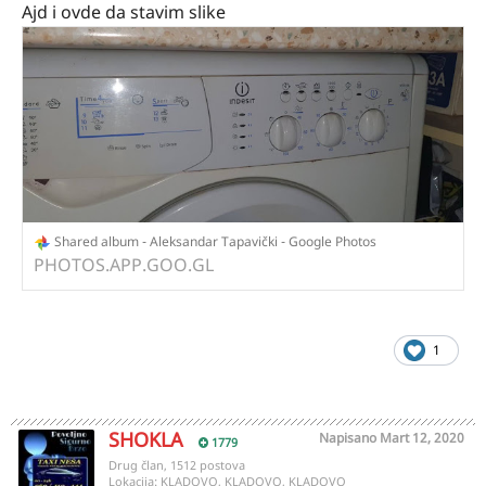
Ajd i ovde da stavim slike
Shared album - Aleksandar Tapavički - Google Photos
PHOTOS.APP.GOO.GL
1
SHOKLA
Napisano
Mart 12, 2020
1779
Drug član, 1512 postova
Lokacija:
KLADOVO, KLADOVO, KLADOVO