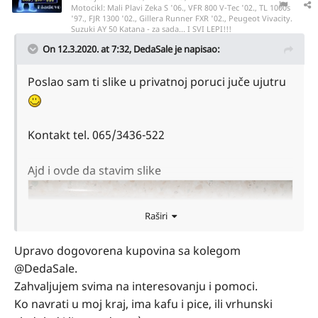
Motocikl:
Mali Plavi Zeka S '06., VFR 800 V-Tec '02., TL 1000s
'97., FJR 1300 '02., Gillera Runner FXR '02., Peugeot Vivacity.
Suzuki AY 50 Katana - za sada... I SVI LEPI!!!
On 12.3.2020. at 7:32,
DedaSale
je napisao:
Poslao sam ti slike u privatnoj poruci juče ujutru
Kontakt tel. 065/3436-522
Ajd i ovde da stavim slike
Raširi
Upravo dogovorena kupovina sa kolegom
@DedaSale.
Zahvaljujem svima na interesovanju i pomoci.
Ko navrati u moj kraj, ima kafu i pice, ili vrhunski