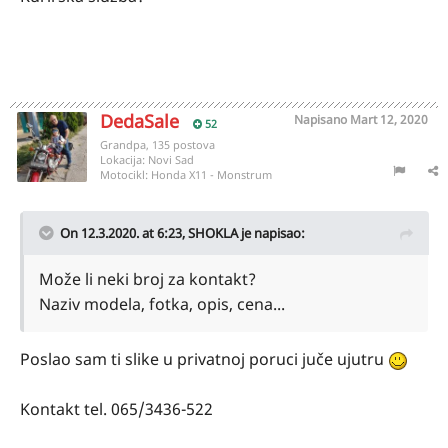
DedaSale
Napisano
Mart 12, 2020
52
Grandpa, 135 postova
Lokacija:
Novi Sad
Motocikl:
Honda X11 - Monstrum
On 12.3.2020. at 6:23,
SHOKLA
je napisao:
Može li neki broj za kontakt?
Naziv modela, fotka, opis, cena...
Poslao sam ti slike u privatnoj poruci juče ujutru
Kontakt tel. 065/3436-522