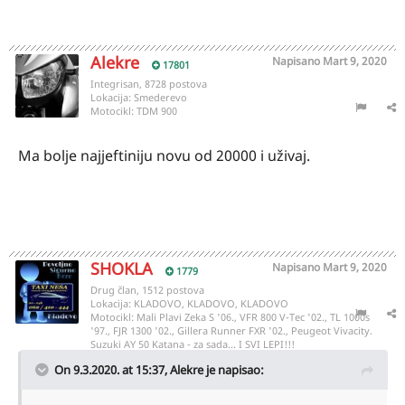
Alekre
Napisano
Mart 9, 2020
17801
Integrisan, 8728 postova
Lokacija:
Smederevo
Motocikl:
TDM 900
Ma bolje najjeftiniju novu od 20000 i uživaj.
SHOKLA
Napisano
Mart 9, 2020
1779
Drug član, 1512 postova
Lokacija:
KLADOVO, KLADOVO, KLADOVO
Motocikl:
Mali Plavi Zeka S '06., VFR 800 V-Tec '02., TL 1000s
'97., FJR 1300 '02., Gillera Runner FXR '02., Peugeot Vivacity.
Suzuki AY 50 Katana - za sada... I SVI LEPI!!!
On 9.3.2020. at 15:37,
Alekre
je napisao: