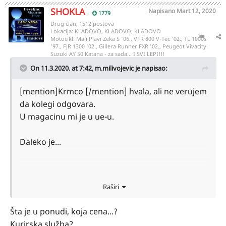
SHOKLA
Napisano
Mart 12, 2020
1779
Drug član, 1512 postova
Lokacija:
KLADOVO, KLADOVO, KLADOVO
Motocikl:
Mali Plavi Zeka S '06., VFR 800 V-Tec '02., TL 1000s
'97., FJR 1300 '02., Gillera Runner FXR '02., Peugeot Vivacity.
Suzuki AY 50 Katana - za sada... I SVI LEPI!!!
On 11.3.2020. at 7:42,
m.milivojevic
je napisao:
[mention]Krmco [/mention] hvala, ali ne verujem
da kolegi odgovara.
U magacinu mi je u ue-u.
Daleko je...
Sent from my iPhone using Tapatalk
Raširi
Šta je u ponudi, koja cena...?
Kurirska služba?