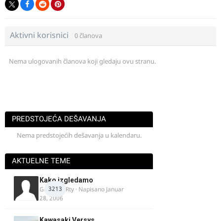
Aktivni korisnici
0 članova
Nema ulogovanih članova koji gledaju ovu stranu.
PREDSTOJEĆA DEŠAVANJA
Nema predstojećih dešavanja u kalendaru.
AKTUELNE TEME
Kako izgledamo
3213
Guest diRRty · Napisano
Januar
28, 2006
Kawasaki Versys