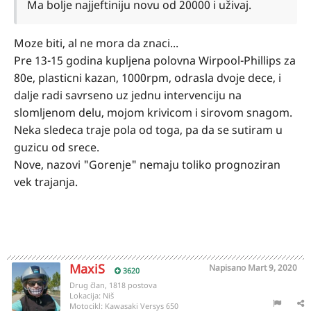
Ma bolje najjeftiniju novu od 20000 i uživaj.
Moze biti, al ne mora da znaci...
Pre 13-15 godina kupljena polovna Wirpool-Phillips za
80e, plasticni kazan, 1000rpm, odrasla dvoje dece, i
dalje radi savrseno uz jednu intervenciju na
slomljenom delu, mojom krivicom i sirovom snagom.
Neka sledeca traje pola od toga, pa da se sutiram u
guzicu od srece.
Nove, nazovi "Gorenje" nemaju toliko prognoziran
vek trajanja.
MaxiS
Napisano
Mart 9, 2020
3620
Drug član, 1818 postova
Lokacija:
Niš
Motocikl:
Kawasaki Versys 650