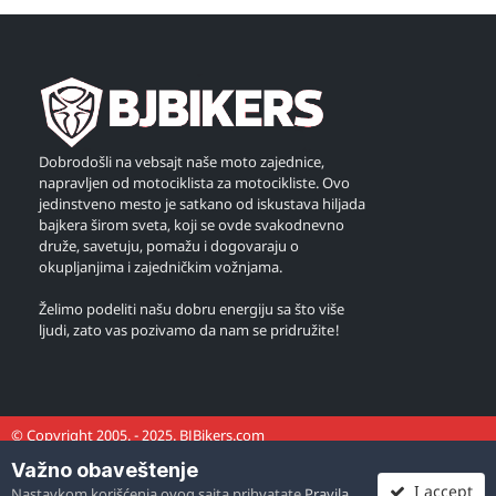
Dobrodošli na vebsajt naše moto zajednice,
napravljen od motociklista za motocikliste. Ovo
jedinstveno mesto je satkano od iskustava hiljada
bajkera širom sveta, koji se ovde svakodnevno
druže, savetuju, pomažu i dogovaraju o
okupljanjima i zajedničkim vožnjama.
Želimo podeliti našu dobru energiju sa što više
ljudi, zato vas pozivamo da nam se pridružite!
© Copyright 2005. - 2025. BJBikers.com
Važno obaveštenje
I accept
Nastavkom korišćenja ovog sajta prihvatate
Pravila