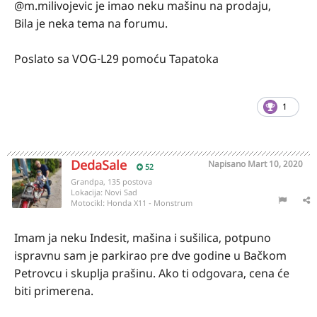
@m.milivojevic je imao neku mašinu na prodaju,
Bila je neka tema na forumu.
Poslato sa VOG-L29 pomoću Tapatoka
1
DedaSale
Napisano
Mart 10, 2020
52
Grandpa, 135 postova
Lokacija:
Novi Sad
Motocikl:
Honda X11 - Monstrum
Imam ja neku Indesit, mašina i sušilica, potpuno
ispravnu sam je parkirao pre dve godine u Bačkom
Petrovcu i skuplja prašinu. Ako ti odgovara, cena će
biti primerena.