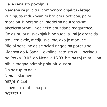
Da je cena sto povoljnija.
Namena ce joj biti u pomocnom objektu - letnjoj
kuhinji, sa redukovanim brojem upotreba, pa ne
mora biti hipersonicni model sa neutronskim
akceleratorom... vec neko pouzdano magarence.
Oglasi su puni svakojakih ponuda, ali mi je draze da
trgujem ovde, medju svojima, ako je moguce.
Bilo bi pozeljno da se nalazi negde na potezu od
Kladova do N.Sada ili okoline, zato sto cu u periodu
od Petka 13.03. do Nedelje 15.03. biti na toj relaciji, pa
bih je mogao odmah pokupiti autom.
Da ne tupim dalje:
Nenad Kladovo
062/410-444
ili ovde u temi, ili na pp.
POZZZ!!!