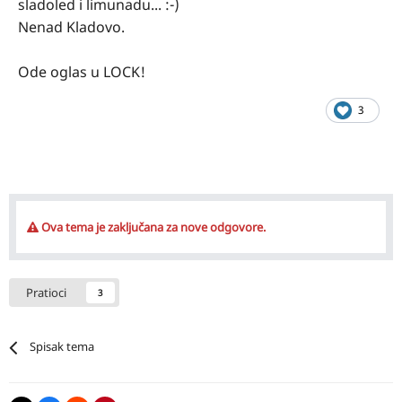
sladoled i limunadu... :-)
Shared album - Aleksandar Tapavički - Google Photos
PHOTOS.APP.GOO.GL
Nenad Kladovo.
Ode oglas u LOCK!
3
Ova tema je zaključana za nove odgovore.
Pratioci
3
Spisak tema