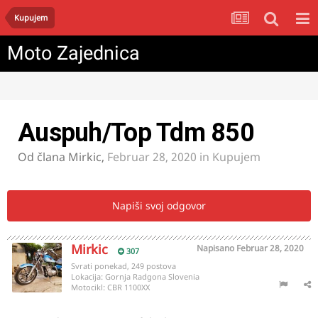
Kupujem
Moto Zajednica
Auspuh/Top Tdm 850
Od člana
Mirkic
,
Februar 28, 2020
in
Kupujem
Napiši svoj odgovor
Mirkic
Napisano
Februar 28, 2020
307
Svrati ponekad, 249 postova
Lokacija:
Gornja Radgona Slovenia
Motocikl:
CBR 1100XX