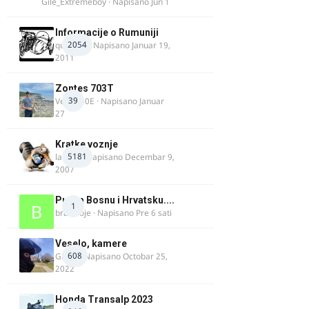
Gile_Extremeboy
· Napisano
Jun 1
Informacije o Rumuniji
2054
quasaar
· Napisano
Januar 19,
2011
Zontes 703T
39
Verdi350E
· Napisano
Januar
27
Kratke voznje
5181
lalajko
· Napisano
Decembar 9,
2007
Put za Bosnu i Hrvatsku....
1
bradivoje
· Napisano
Pre 6 sati
Veselo, kamere
608
GR 46
· Napisano
Octobar 25,
2022
Honda Transalp 2023