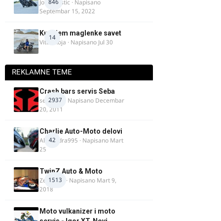
846
Jovan Ristic
· Napisano
Septembar 15, 2022
Kupujem maglenke savet
14
Vitez Koja
· Napisano
Jul 30
REKLAMNE TEME
Crash bars servis Seba
2937
seba011
· Napisano
Decembar
20, 2011
Charlie Auto-Moto delovi
42
Alexandra995
· Napisano
Mart
25
TwinZ Auto & Moto
1513
Zeljkamp
· Napisano
Mart 9,
2018
Moto vulkanizer i moto