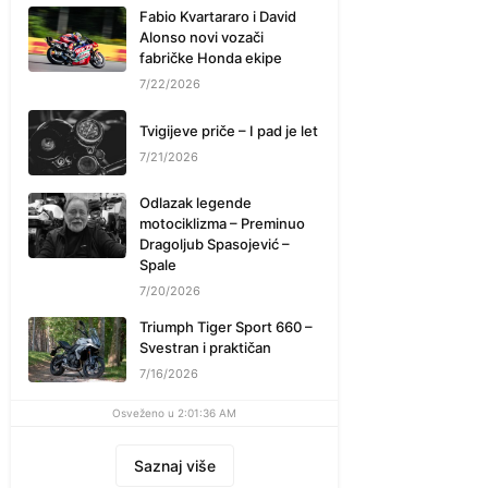
Fabio Kvartararo i David
Alonso novi vozači
fabričke Honda ekipe
7/22/2026
Tvigijeve priče – I pad je let
7/21/2026
Odlazak legende
motociklizma – Preminuo
Dragoljub Spasojević –
Spale
7/20/2026
Triumph Tiger Sport 660 –
Svestran i praktičan
7/16/2026
Osveženo u 2:01:36 AM
Saznaj više