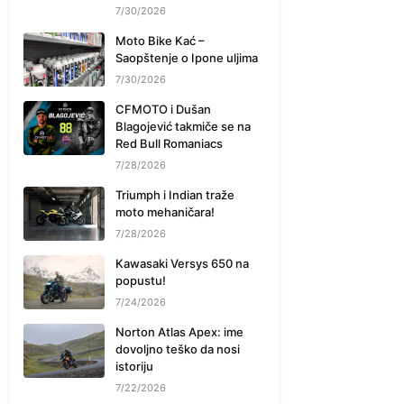
7/30/2026
Moto Bike Kać –
Saopštenje o Ipone uljima
7/30/2026
CFMOTO i Dušan
Blagojević takmiče se na
Red Bull Romaniacs
7/28/2026
Triumph i Indian traže
moto mehaničara!
7/28/2026
Kawasaki Versys 650 na
popustu!
7/24/2026
Norton Atlas Apex: ime
dovoljno teško da nosi
istoriju
7/22/2026