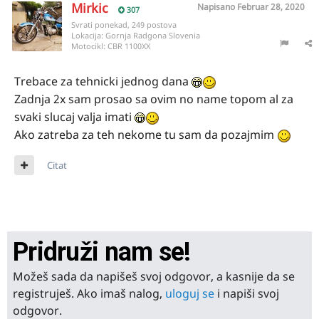
Mirkic
Napisano
Februar 28, 2020
307
Svrati ponekad, 249 postova
Lokacija:
Gornja Radgona Slovenia
Motocikl:
CBR 1100XX
Trebace za tehnicki jednog dana
Zadnja 2x sam prosao sa ovim no name topom al za
svaki slucaj valja imati
Ako zatreba za teh nekome tu sam da pozajmim
Citat
Pridruži nam se!
Možeš sada da napišeš svoj odgovor, a kasnije da se
registruješ. Ako imaš nalog,
uloguj se
i napiši svoj
odgovor.