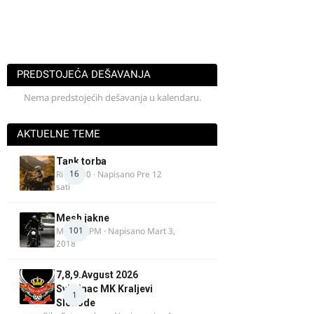
PREDSTOJEĆA DEŠAVANJA
Nema predstojećih dešavanja u kalendaru.
AKTUELNE TEME
Tank torba
16
Rider000
· Napisano
Pre 12
sati
Mesh jakne
101
MostarRPM
· Napisano
Mart 3,
2018
7,8,9.Avgust 2026
Svilajnac MK Kraljevi
1
Slobode