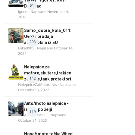
servis - Igor XT, Novi
51
Beograd
igorxt
· Napisano
Novembar 4,
2010
Samo_dobra_kola_011:
Uvoz i prodaja
203
automobila iz EU
Luka9905
· Napisano
Octobar 14,
2024
Nalepnice za
motore,skutere,trakice
142
za felne,tank protektori
NalepniceZaMotoreNis
· Napisano
Decembar 3, 2022
Auto/moto nalepnice -
izrada po želji
119
Alexandra995
· Napisano
Octobar 21, 2023
Nosač moto točka Wheel