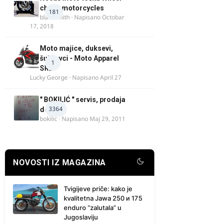
chock motorcycles
181
blacksmith
· Napisano
Octobar
17, 2018
Moto majice, duksevi,
šuškavci - Moto Apparel
1
SRB
Lucky George
· Napisano
April 27
" BOKILIĆ " servis, prodaja
3364
delova
bokilic
· Napisano
Maj 29, 2011
NOVOSTI IZ MAGAZINA
Tvigijeve priče: kako je
kvalitetna Jawa 250 и 175
enduro “zalutala” u
Jugoslaviju