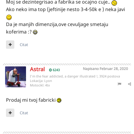
Moj se dezintegrisao a fabrika se ocajno cuje..
Ako neko ima top (jeftinije nesto 3-4-50k e ) neka javi
Da je manjih dimenzija,ove cevuljage smetaju
koferima
:?
Citat
Astral
Napisano
Februar 28, 2020
6243
I'm the fear addicted, a danger illustrated !, 3924 postova
Lokacija:
Lyon
Motocikl:
4tx
Prodaj mi tvoj fabricki
Citat