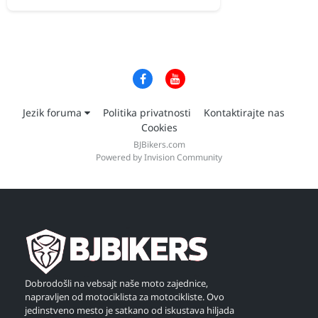
Jezik foruma
Politika privatnosti
Kontaktirajte nas
Cookies
BJBikers.com
Powered by Invision Community
Dobrodošli na vebsajt naše moto zajednice,
napravljen od motociklista za motocikliste. Ovo
jedinstveno mesto je satkano od iskustava hiljada