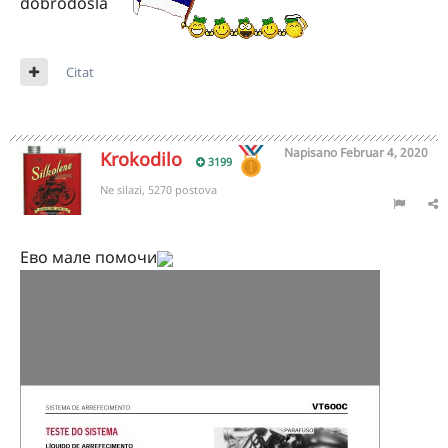
dobrodosla
Citat
Napisano
Februar 4, 2020
Krokodilo
3199
Ne silazi, 5270 postova
Ево мале помочи