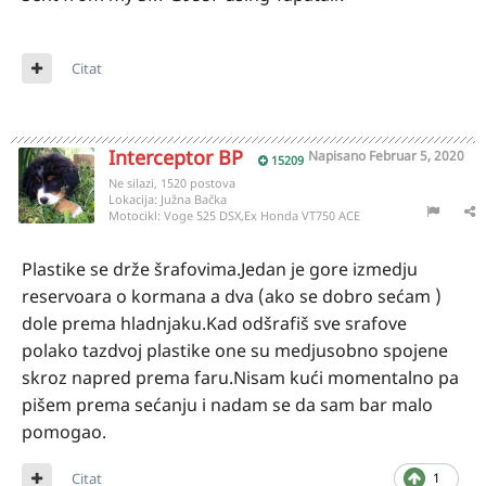
Citat
Interceptor BP
Napisano
Februar 5, 2020
15209
Ne silazi, 1520 postova
Lokacija:
Južna Bačka
Motocikl:
Voge 525 DSX,Ex Honda VT750 ACE
Plastike se drže šrafovima.Jedan je gore izmedju
reservoara o kormana a dva (ako se dobro sećam )
dole prema hladnjaku.Kad odšrafiš sve srafove
polako tazdvoj plastike one su medjusobno spojene
skroz napred prema faru.Nisam kući momentalno pa
pišem prema sećanju i nadam se da sam bar malo
pomogao.
Citat
1