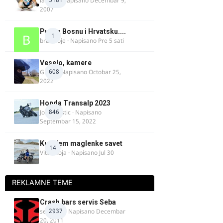
lalajko
· Napisano
Decembar 9,
2007
Put za Bosnu i Hrvatsku....
1
bradivoje
· Napisano
Pre 5 sati
Veselo, kamere
608
GR 46
· Napisano
Octobar 25,
2022
Honda Transalp 2023
846
Jovan Ristic
· Napisano
Septembar 15, 2022
Kupujem maglenke savet
14
Vitez Koja
· Napisano
Jul 30
REKLAMNE TEME
Crash bars servis Seba
2937
seba011
· Napisano
Decembar
20, 2011