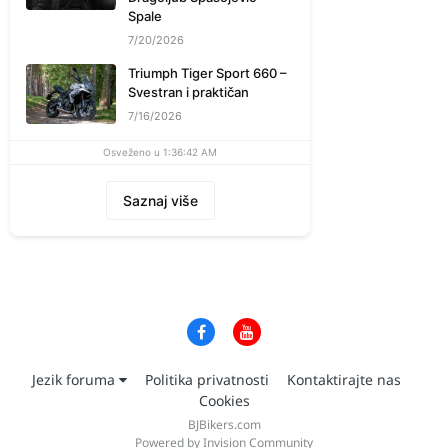
Spale
7/20/2026
Triumph Tiger Sport 660 –
Svestran i praktičan
7/16/2026
Osveženo u 1:36:42 AM
Saznaj više
Jezik foruma
Politika privatnosti
Kontaktirajte nas
Cookies
BJBikers.com
Powered by Invision Community