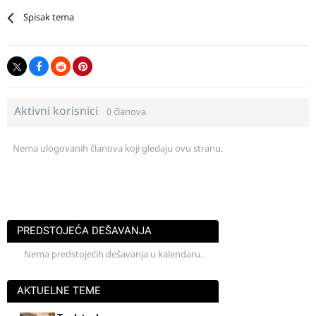
Spisak tema
Aktivni korisnici
0 članova
Nema ulogovanih članova koji gledaju ovu stranu.
PREDSTOJEĆA DEŠAVANJA
Nema predstojećih dešavanja u kalendaru.
AKTUELNE TEME