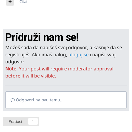
Citat
Pridruži nam se!
Možeš sada da napišeš svoj odgovor, a kasnije da se
registruješ. Ako imaš nalog,
uloguj se
i napiši svoj
odgovor.
Note:
Your post will require moderator approval
before it will be visible.
Odgovori na ovu temu...
Pratioci
1