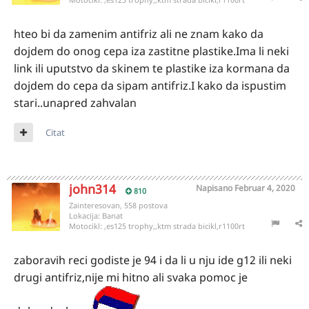
hteo bi da zamenim antifriz ali ne znam kako da
dojdem do onog cepa iza zastitne plastike.Ima li neki
link ili uputstvo da skinem te plastike iza kormana da
dojdem do cepa da sipam antifriz.I kako da ispustim
stari..unapred zahvalan
Citat
john314
Napisano
Februar 4, 2020
810
Zainteresovan, 558 postova
Lokacija:
Banat
Motocikl:
,es125 trophy,,ktm strada bicikl,r1100rt
zaboravih reci godiste je 94 i da li u nju ide g12 ili neki
drugi antifriz,nije mi hitno ali svaka pomoc je