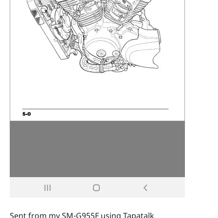
Sent from my SM-G955F using Tapatalk