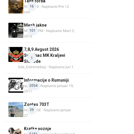
Tank torba
16
Rider000
· Napisano
Pre 12
sati
Mesh jakne
101
MostarRPM
· Napisano
Mart 3,
2018
7,8,9.Avgust 2026
Svilajnac MK Kraljevi
1
Slobode
Gile_Extremeboy
· Napisano
Jun 1
Informacije o Rumuniji
2054
quasaar
· Napisano
Januar 19,
2011
Zontes 703T
39
Verdi350E
· Napisano
Januar
27
Kratke voznje
5181