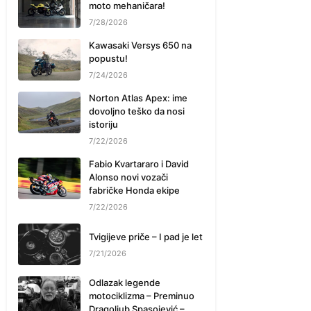
moto mehaničara!
7/28/2026
Kawasaki Versys 650 na
popustu!
7/24/2026
Norton Atlas Apex: ime
dovoljno teško da nosi
istoriju
7/22/2026
Fabio Kvartararo i David
Alonso novi vozači
fabričke Honda ekipe
7/22/2026
Tvigijeve priče – I pad je let
7/21/2026
Odlazak legende
motociklizma – Preminuo
Dragoljub Spasojević –