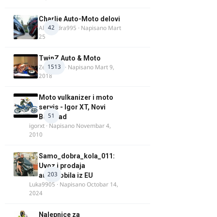
Charlie Auto-Moto delovi
42
Alexandra995
· Napisano
Mart
25
TwinZ Auto & Moto
1513
Zeljkamp
· Napisano
Mart 9,
2018
Moto vulkanizer i moto
servis - Igor XT, Novi
51
Beograd
igorxt
· Napisano
Novembar 4,
2010
Samo_dobra_kola_011:
Uvoz i prodaja
203
automobila iz EU
Luka9905
· Napisano
Octobar 14,
2024
Nalepnice za