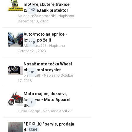
motore,skutere,trakice
142
za felne,tank protektori
NalepniceZaMotoreNis
· Napisano
Decembar 3, 2022
Auto/moto nalepnice -
izrada po želji
119
Alexandra995
· Napisano
Octobar 21, 2023
Nosač moto točka Wheel
chock motorcycles
181
blacksmith
· Napisano
Octobar
17, 2018
Moto majice, duksevi,
šuškavci - Moto Apparel
1
SRB
Lucky George
· Napisano
April 27
" BOKILIĆ " servis, prodaja
3364
delova