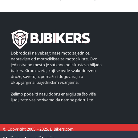
Dobrodošli na vebsajt naše moto zajednice,
napravljen od motociklista za motocikliste. Ovo
jedinstveno mesto je satkano od iskustava hiljada
bajkera širom sveta, koji se ovde svakodnevno
druže, savetuju, pomažu i dogovaraju o
okupljanjima i zajedničkim vožnjama.
Želimo podeliti našu dobru energiju sa što više
ljudi, zato vas pozivamo da nam se pridružite!
© Copyright 2005. - 2025. BJBikers.com