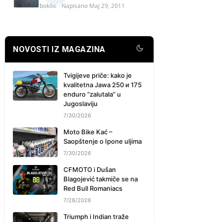
bokilic
· Napisano
Maj 29, 2011
NOVOSTI IZ MAGAZINA
Tvigijeve priče: kako je
kvalitetna Jawa 250 и 175
enduro “zalutala” u
Jugoslaviju
7/30/2026
Moto Bike Kać –
Saopštenje o Ipone uljima
7/30/2026
CFMOTO i Dušan
Blagojević takmiče se na
Red Bull Romaniacs
7/28/2026
Triumph i Indian traže