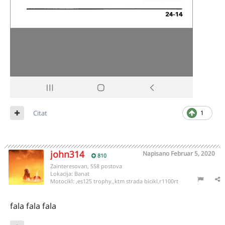
Citat
1
john314
Napisano
Februar 5, 2020
810
Zainteresovan, 558 postova
Lokacija:
Banat
Motocikl:
,es125 trophy,,ktm strada bicikl,r1100rt
fala fala fala