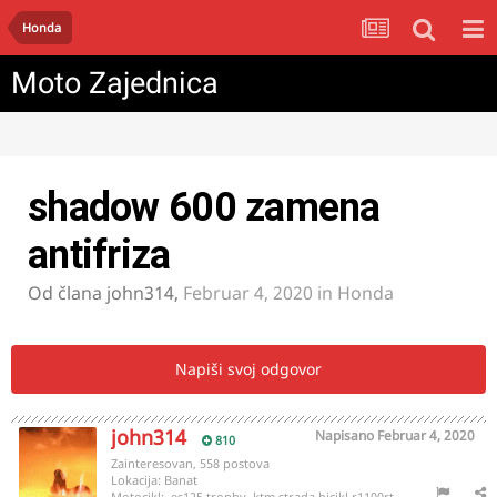
Honda
Moto Zajednica
shadow 600 zamena
antifriza
Od člana
john314
,
Februar 4, 2020
in
Honda
Napiši svoj odgovor
john314
Napisano
Februar 4, 2020
810
Zainteresovan, 558 postova
Lokacija:
Banat
Motocikl:
,es125 trophy,,ktm strada bicikl,r1100rt