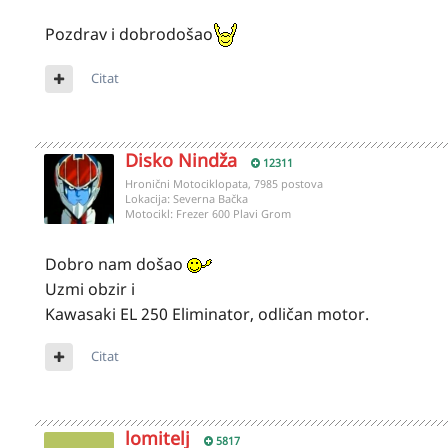
Pozdrav i dobrodošao
Citat
Disko Nindža
12311
Hronični Motociklopata, 7985 postova
Lokacija:
Severna Bačka
Motocikl:
Frezer 600 Plavi Grom
Dobro nam došao
Uzmi obzir i
Kawasaki EL 250 Eliminator, odličan motor.
Citat
lomitelj
5817