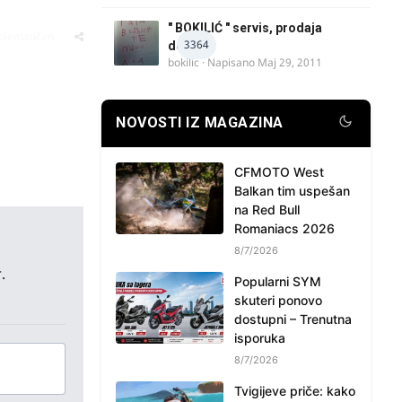
" BOKILIĆ " servis, prodaja
oblematičan
3364
delova
bokilic
· Napisano
Maj 29, 2011
NOVOSTI IZ MAGAZINA
CFMOTO West
Balkan tim uspešan
na Red Bull
Romaniacs 2026
8/7/2026
.
Popularni SYM
skuteri ponovo
dostupni – Trenutna
isporuka
8/7/2026
Tvigijeve priče: kako