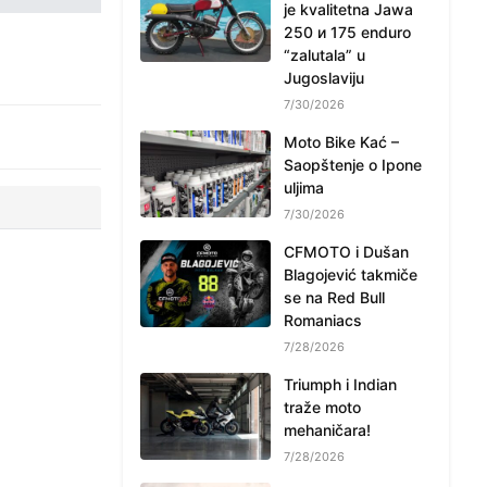
je kvalitetna Jawa
250 и 175 enduro
“zalutala” u
Jugoslaviju
7/30/2026
Moto Bike Kać –
Saopštenje o Ipone
uljima
7/30/2026
CFMOTO i Dušan
Blagojević takmiče
se na Red Bull
Romaniacs
7/28/2026
Triumph i Indian
traže moto
mehaničara!
7/28/2026