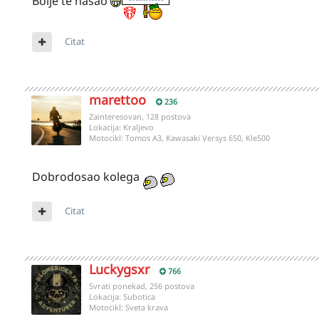
Bolje te nasao
Citat
marettoo
236
Zainteresovan, 128 postova
Lokacija:
Kraljevo
Motocikl:
Tomos A3, Kawasaki Versys 650, Kle500
Dobrodosao kolega
Citat
Luckygsxr
766
Svrati ponekad, 256 postova
Lokacija:
Subotica
Motocikl:
Sveta krava