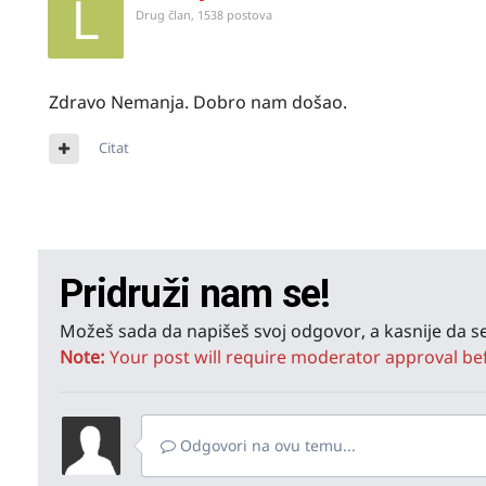
Drug član, 1538 postova
Zdravo Nemanja. Dobro nam došao.
Citat
Pridruži nam se!
Možeš sada da napišeš svoj odgovor, a kasnije da se
Note:
Your post will require moderator approval befor
Odgovori na ovu temu...