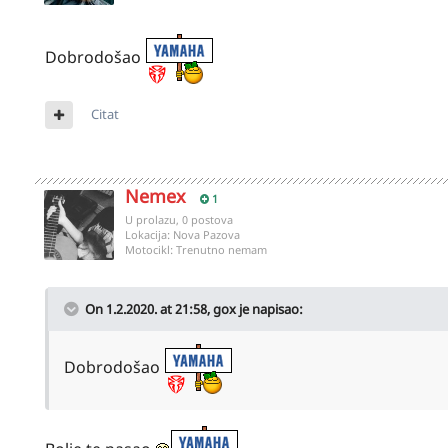
Dobrodošao
Citat
Nemex
1
U prolazu, 0 postova
Lokacija:
Nova Pazova
Motocikl:
Trenutno nemam
On 1.2.2020. at 21:58,
gox
je napisao:
Dobrodošao