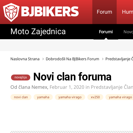
Forum
Hum
Moto Zajednica
Forumi
Novo
Naslovna Strana
Dobrodošli Na BJBikers Forum
Predstavljanje
Novi clan foruma
novajlija
Od člana
Nemex
,
Februar 1, 2020
in
Predstavljanje Čla
novi clan
yamaha
yamaha virago
xv250
yamaha virago