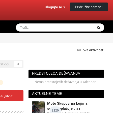
Pridružite nam se!
Ulogujte se
Sve Aktivnosti
ratioci
0
PREDSTOJEĆA DEŠAVANJA
Nema predstojećih dešavanja u kalendaru.
a
AKTUELNE TEME
 odgovor
Moto Skupovi na kojima
se ne naplaćuje ulaz.
2220