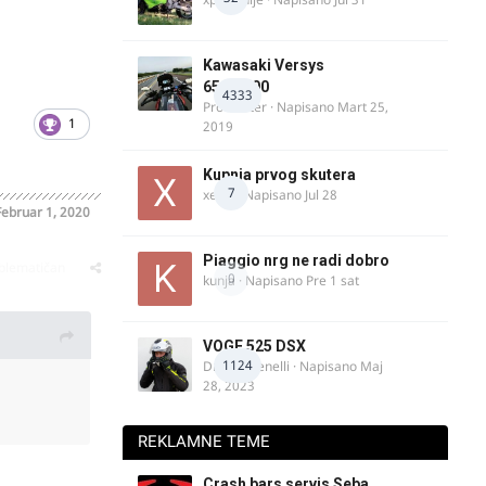
Kawasaki Versys
650/1000
4333
ProMaster
· Napisano
Mart 25,
1
2019
Kupnja prvog skutera
7
xertq
· Napisano
Jul 28
Februar 1, 2020
Piaggio nrg ne radi dobro
oblematičan
0
kunja
· Napisano
Pre 1 sat
VOGE 525 DSX
1124
DraganBenelli
· Napisano
Maj
28, 2023
REKLAMNE TEME
Crash bars servis Seba