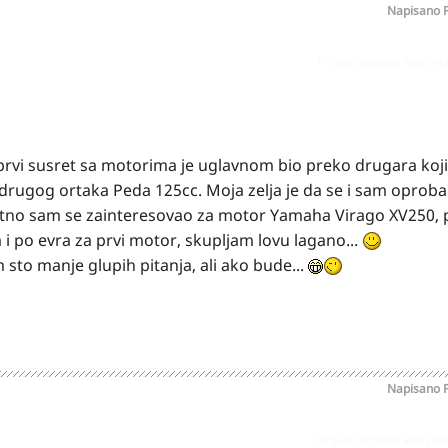
Napisano
Prijavi odgovor kao pr
prvi susret sa motorima je uglavnom bio preko drugara koji
 drugog ortaka Peda 125cc. Moja zelja je da se i sam opro
tno sam se zainteresovao za motor Yamaha Virago XV250, 
i po evra za prvi motor, skupljam lovu lagano...
 sto manje glupih pitanja, ali ako bude...
Napisano
Prijavi odgovor kao pr