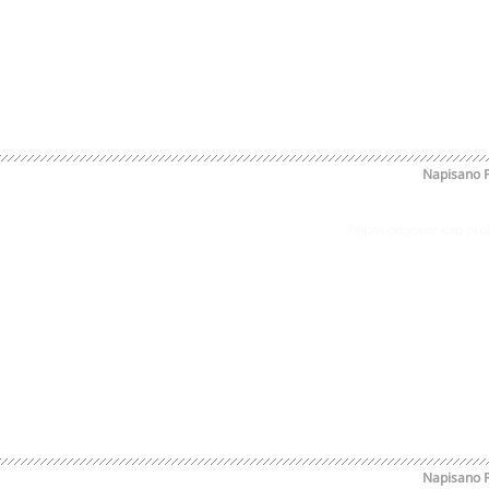
Napisano
Prijavi odgovor kao pr
Napisano