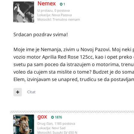
Nemex
1
U prolazu, 0 postova
Lokacija:
Nova Pazova
Motocikl:
Trenutno nemam
Srdacan pozdrav svima!
Moje ime je Nemanja, zivim u Novoj Pazovi. Moj neki 
vozio motor Aprilia Red Rose 125cc, kao i opet preko
svetu pa sam poceo da istrazujem o motorima, trenu
voleo da cujem sta mislite o tome? Budzet je do soma 
Elem, izvinjavam se unapred, trudicu se da postavljam
Citat
gox
1876
Drug član, 1185 postova
Lokacija:
Novi Sad
Motocikl:
Suzuki SV 650 N