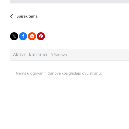
Spisak tema
Aktivni korisnici
0 članova
Nema ulogovanih članova koji gledaju ovu stranu.