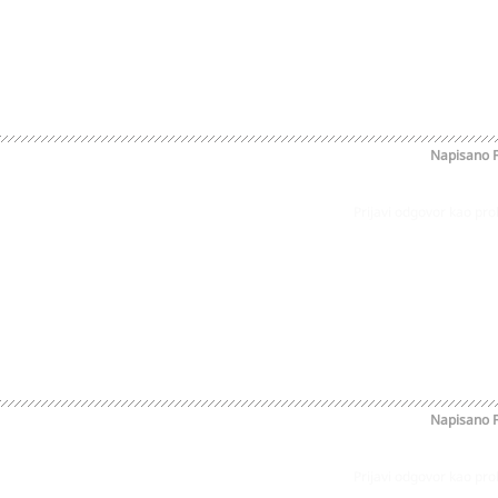
Napisano
Prijavi odgovor kao pr
Napisano
Prijavi odgovor kao pr