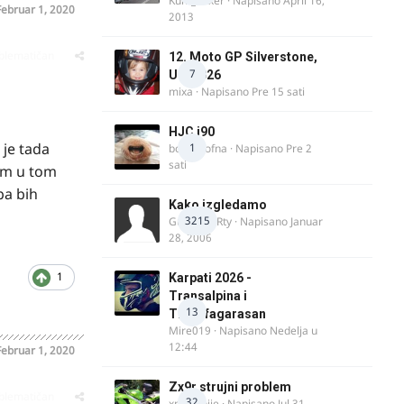
Kum_Mixer
· Napisano
April 16,
Februar 1, 2020
2013
oblematičan
12. Moto GP Silverstone,
7
UK, 2026
mixa
· Napisano
Pre 15 sati
HJC i90
 je tada
1
bobi_krofna
· Napisano
Pre 2
sati
bam u tom
pa bih
Kako izgledamo
3215
Guest diRRty · Napisano
Januar
28, 2006
1
Karpati 2026 -
Transalpina i
13
Transfagarasan
Mire019
· Napisano
Nedelja u
12:44
Februar 1, 2020
Zx9r strujni problem
oblematičan
32
xpetronije
· Napisano
Jul 31