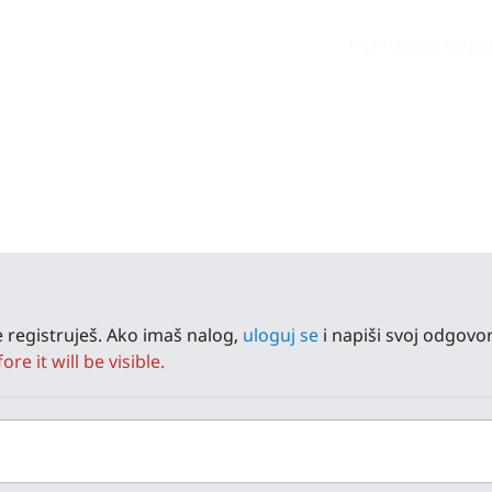
Prijavi odgovor kao pr
 registruješ. Ako imaš nalog,
uloguj se
i napiši svoj odgovor
e it will be visible.