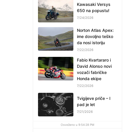
Kawasaki Versys
650 na popustu!
7/24/2026
Norton Atlas Apex:
ime dovoljno teško
da nosi istoriju
7/22/2026
Fabio Kvartararo i
David Alonso novi
vozači fabričke
Honda ekipe
7/22/2026
Tvigijeve priče – I
pad je let
7/21/2026
Osveženo u 9:54:28 PM