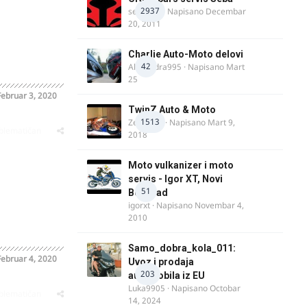
2937
seba011
· Napisano
Decembar
20, 2011
Charlie Auto-Moto delovi
42
Alexandra995
· Napisano
Mart
25
Februar 3, 2020
TwinZ Auto & Moto
1513
Zeljkamp
· Napisano
Mart 9,
oblematičan
2018
Moto vulkanizer i moto
servis - Igor XT, Novi
51
Beograd
igorxt
· Napisano
Novembar 4,
2010
Samo_dobra_kola_011:
Februar 4, 2020
Uvoz i prodaja
203
automobila iz EU
Luka9905
· Napisano
Octobar
oblematičan
14, 2024