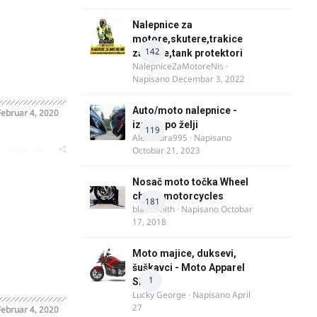
Nalepnice za
motore,skutere,trakice
142
za felne,tank protektori
NalepniceZaMotoreNis
·
Napisano
Decembar 3, 2022
Auto/moto nalepnice -
Februar 4, 2020
izrada po želji
119
Alexandra995
· Napisano
oblematičan
Octobar 21, 2023
Nosač moto točka Wheel
chock motorcycles
181
blacksmith
· Napisano
Octobar
17, 2018
Moto majice, duksevi,
šuškavci - Moto Apparel
1
SRB
Lucky George
· Napisano
April
27
Februar 4, 2020