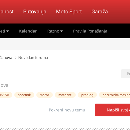
anost
Putovanja
Moto Sport
Garaža
sti
Kalendar
Razno
Pravila Ponašanja
 Članova
Novi clan foruma
P
nova
 xv250
pocetnik
motor
motoristi
predlog
pocetnicka masin
Pokreni novu temu
Napiši svoj