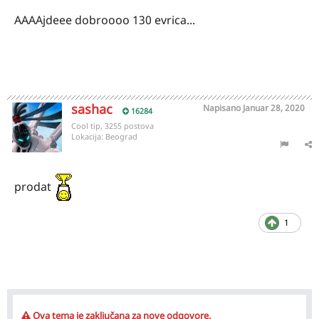
AAAAjdeee dobroooo 130 evrica...
sashac
Napisano
Januar 28, 2020
16284
Cool tip, 3255 postova
Lokacija:
Beograd
prodat
1
Ova tema je zaključana za nove odgovore.