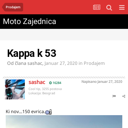
Prodajem
Moto Zajednica
Kappa k 53
Od člana
sashac
,
Januar 27, 2020
in
Prodajem
sashac
Napisano
Januar 27, 2020
16284
Cool tip, 3255 postova
Lokacija:
Beograd
Ki nov...150 evrica.