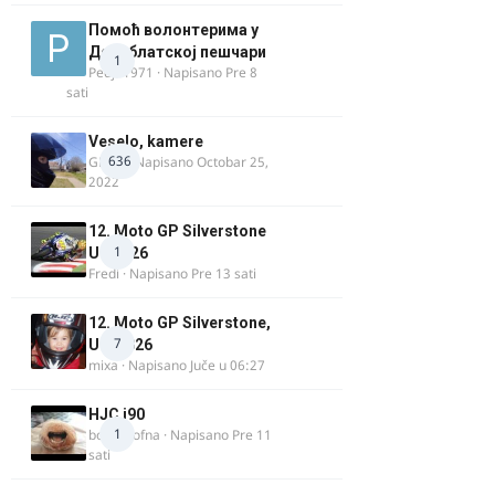
Помоћ волонтерима у
Делиблатској пешчари
1
Pedja1971
· Napisano
Pre 8
sati
Veselo, kamere
636
GR 46
· Napisano
Octobar 25,
2022
12. Moto GP Silverstone
1
UK 2026
Fredi
· Napisano
Pre 13 sati
12. Moto GP Silverstone,
7
UK, 2026
mixa
· Napisano
Juče u 06:27
HJC i90
1
bobi_krofna
· Napisano
Pre 11
sati