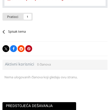
Pratioci
1
Spisak tema
Aktivni korisnici
0 članova
Nema ulogovanih članova koji gledaju ovu stranu.
PREDSTOJEĆA DEŠAVANJA