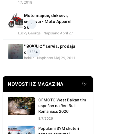
17, 2018
Moto majice, duksevi,
šuškavci - Moto Apparel
1
SRB
Lucky George
· Napisano
April 27
" BOKILIĆ " servis, prodaja
3364
delova
bokilic
· Napisano
Maj 29, 2011
NOVOSTI IZ MAGAZINA
CFMOTO West Balkan tim
uspešan na Red Bull
Romaniacs 2026
8/7/2026
Popularni SYM skuteri