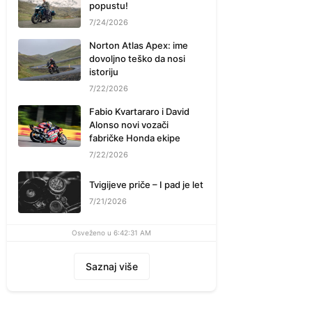
popustu!
7/24/2026
Norton Atlas Apex: ime
dovoljno teško da nosi
istoriju
7/22/2026
Fabio Kvartararo i David
Alonso novi vozači
fabričke Honda ekipe
7/22/2026
Tvigijeve priče – I pad je let
7/21/2026
Osveženo u 6:42:31 AM
Saznaj više