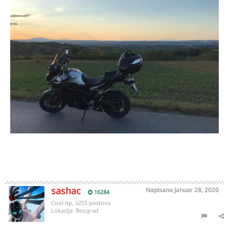
sashac
Napisano
Januar 28, 2020
16284
Cool tip, 3255 postova
Lokacija:
Beograd