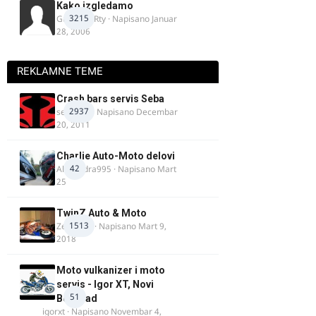
Kako izgledamo
3215
Guest diRRty · Napisano
Januar
28, 2006
REKLAMNE TEME
Crash bars servis Seba
2937
seba011
· Napisano
Decembar
20, 2011
Charlie Auto-Moto delovi
42
Alexandra995
· Napisano
Mart
25
TwinZ Auto & Moto
1513
Zeljkamp
· Napisano
Mart 9,
2018
Moto vulkanizer i moto
servis - Igor XT, Novi
51
Beograd
igorxt
· Napisano
Novembar 4,