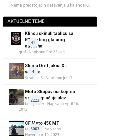
Nema predstojećih dešavanja u kalendaru.
AKTUELNE TEME
Klincu skinuli tablicu sa
R125 zbog glasnog
41
auspuha
grof
· Napisano
Pre 23 sati
Shima Drift jakna XL
4
veličina
StrahinjaS
· Napisano
Jul 17
Moto Skupovi na kojima
se ne naplaćuje ulaz.
2223
Kum_Mixer
· Napisano
April 16,
2013
CF Moto 450 MT
5003
NIKOLA 1
· Napisano
Novembar 10, 2023