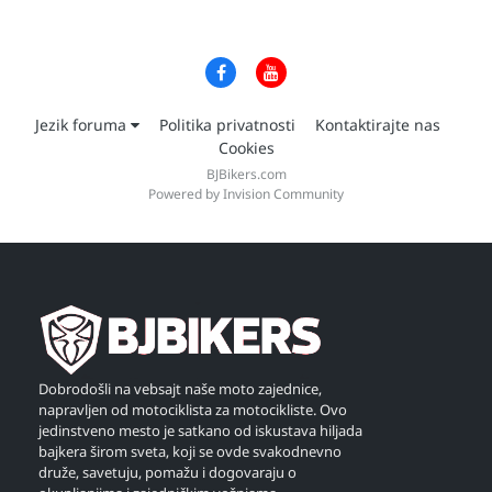
Jezik foruma
Politika privatnosti
Kontaktirajte nas
Cookies
BJBikers.com
Powered by Invision Community
Dobrodošli na vebsajt naše moto zajednice,
napravljen od motociklista za motocikliste. Ovo
jedinstveno mesto je satkano od iskustava hiljada
bajkera širom sveta, koji se ovde svakodnevno
druže, savetuju, pomažu i dogovaraju o