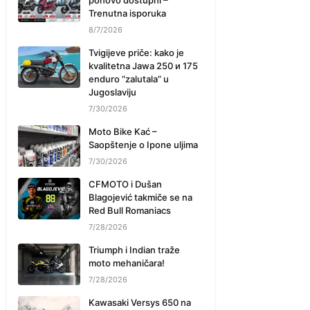
ponovo dostupni –
Trenutna isporuka
8/7/2026
Tvigijeve priče: kako je
kvalitetna Jawa 250 и 175
enduro “zalutala” u
Jugoslaviju
7/30/2026
Moto Bike Kać –
Saopštenje o Ipone uljima
7/30/2026
CFMOTO i Dušan
Blagojević takmiče se na
Red Bull Romaniacs
7/28/2026
Triumph i Indian traže
moto mehaničara!
7/28/2026
Kawasaki Versys 650 na