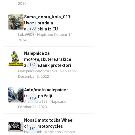
2010
Samo_dobra_kola_011:
Uvoz i prodaja
203
automobila iz EU
Luka9905
· Napisano
Octobar 14,
2024
Nalepnice za
motore,skutere,trakice
142
za felne,tank protektori
NalepniceZaMotoreNis
· Napisano
Decembar 3, 2022
Auto/moto nalepnice -
izrada po želji
119
Alexandra995
· Napisano
Octobar 21, 2023
Nosač moto točka Wheel
chock motorcycles
181
blacksmith
· Napisano
Octobar