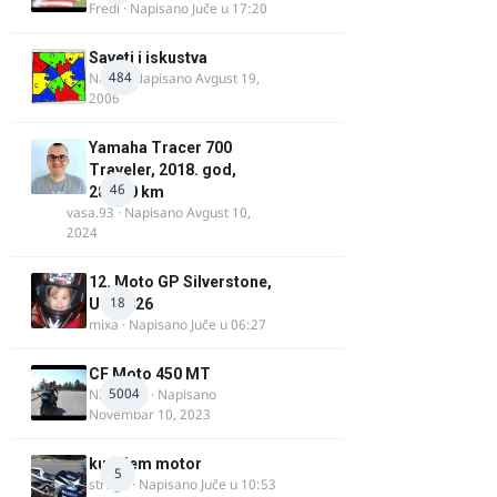
Fredi
· Napisano
Juče u 17:20
Saveti i iskustva
484
Najzli
· Napisano
Avgust 19,
2006
Yamaha Tracer 700
Traveler, 2018. god,
46
28.100 km
vasa.93
· Napisano
Avgust 10,
2024
12. Moto GP Silverstone,
18
UK, 2026
mixa
· Napisano
Juče u 06:27
CF Moto 450 MT
5004
NIKOLA 1
· Napisano
Novembar 10, 2023
kupujem motor
5
strugo
· Napisano
Juče u 10:53