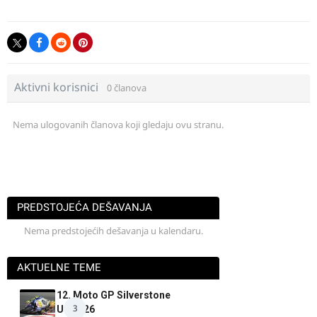
Aktivni korisnici
0 članova
Nema ulogovanih članova koji gledaju ovu stranu.
PREDSTOJEĆA DEŠAVANJA
Nema predstojećih dešavanja u kalendaru.
AKTUELNE TEME
12. Moto GP Silverstone
3
UK 2026