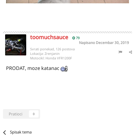
toomuchsauce
79
Napisano
Decembar 30, 2019
Svrati ponekad, 126 postova
Lokacija:
Zrenjanin
Motocikl:
Honda VFR1200F
PRODAT, moze katanac
Pratioci
0
Spisak tema