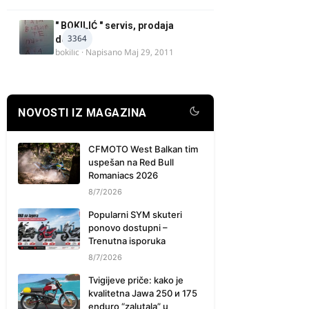
" BOKILIĆ " servis, prodaja
3364
delova
bokilic
· Napisano
Maj 29, 2011
NOVOSTI IZ MAGAZINA
CFMOTO West Balkan tim
uspešan na Red Bull
Romaniacs 2026
8/7/2026
Popularni SYM skuteri
ponovo dostupni –
Trenutna isporuka
8/7/2026
Tvigijeve priče: kako je
kvalitetna Jawa 250 и 175
enduro “zalutala” u