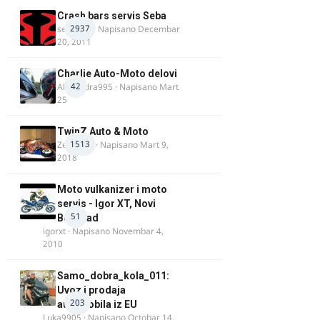
Crash bars servis Seba
2937
seba011
· Napisano
Decembar
20, 2011
Charlie Auto-Moto delovi
42
Alexandra995
· Napisano
Mart
25
TwinZ Auto & Moto
1513
Zeljkamp
· Napisano
Mart 9,
2018
Moto vulkanizer i moto
servis - Igor XT, Novi
51
Beograd
igorxt
· Napisano
Novembar 4,
2010
Samo_dobra_kola_011:
Uvoz i prodaja
203
automobila iz EU
Luka9905
· Napisano
Octobar 14,