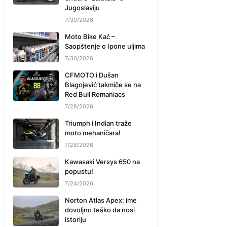
Jugoslaviju
7/30/2026
Moto Bike Kać –
Saopštenje o Ipone uljima
7/30/2026
CFMOTO i Dušan
Blagojević takmiče se na
Red Bull Romaniacs
7/28/2026
Triumph i Indian traže
moto mehaničara!
7/28/2026
Kawasaki Versys 650 na
popustu!
7/24/2026
Norton Atlas Apex: ime
dovoljno teško da nosi
istoriju