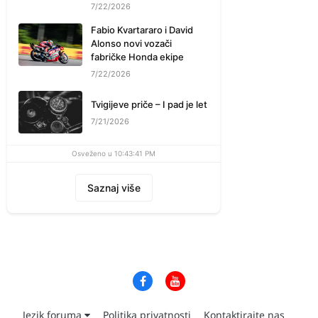
7/22/2026
Fabio Kvartararo i David
Alonso novi vozači
fabričke Honda ekipe
7/22/2026
Tvigijeve priče – I pad je let
7/21/2026
Osveženo u 10:43:41 PM
Saznaj više
Jezik foruma
Politika privatnosti
Kontaktirajte nas