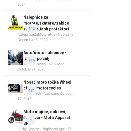
2024
Nalepnice za
motore,skutere,trakice
142
za felne,tank protektori
NalepniceZaMotoreNis
· Napisano
Decembar 3, 2022
Auto/moto nalepnice -
izrada po želji
119
Alexandra995
· Napisano
Octobar 21, 2023
Nosač moto točka Wheel
chock motorcycles
181
blacksmith
· Napisano
Octobar
17, 2018
Moto majice, duksevi,
šuškavci - Moto Apparel
1
SRB
Lucky George
· Napisano
April 27