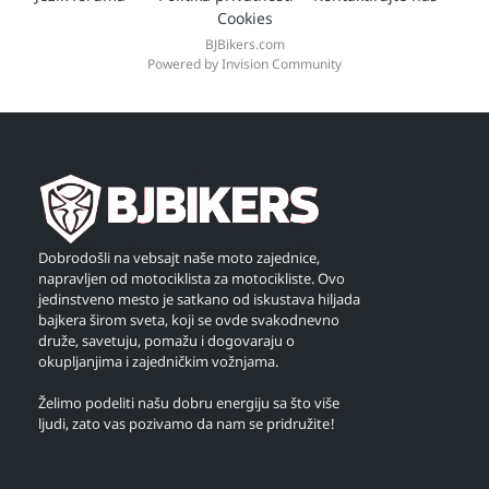
Cookies
BJBikers.com
Powered by Invision Community
Dobrodošli na vebsajt naše moto zajednice,
napravljen od motociklista za motocikliste. Ovo
jedinstveno mesto je satkano od iskustava hiljada
bajkera širom sveta, koji se ovde svakodnevno
druže, savetuju, pomažu i dogovaraju o
okupljanjima i zajedničkim vožnjama.
Želimo podeliti našu dobru energiju sa što više
ljudi, zato vas pozivamo da nam se pridružite!