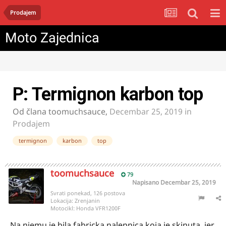
Prodajem
Moto Zajednica
P: Termignon karbon top
Od člana
toomuchsauce
,
Decembar 25, 2019
in
Prodajem
termignon
karbon
top
toomuchsauce
79
Napisano
Decembar 25, 2019
Svrati ponekad, 126 postova
Lokacija:
Zrenjanin
Motocikl:
Honda VFR1200F
Na njemu je bila fabricka nalepnica koja je skinuta, jer