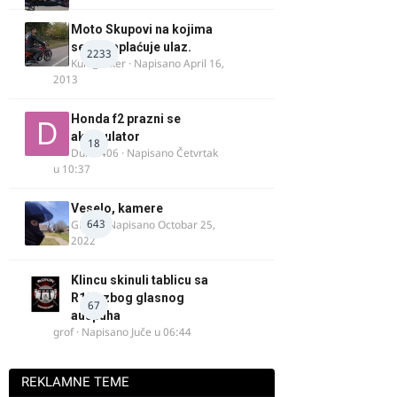
Moto Skupovi na kojima
se ne naplaćuje ulaz.
2233
Kum_Mixer
· Napisano
April 16,
2013
Honda f2 prazni se
akomulator
18
Dule1406
· Napisano
Četvrtak
u 10:37
Veselo, kamere
643
GR 46
· Napisano
Octobar 25,
2022
Klincu skinuli tablicu sa
R125 zbog glasnog
67
auspuha
grof
· Napisano
Juče u 06:44
REKLAMNE TEME