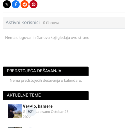
Aktivni korisnici
0 članova
Nema ulogovanih članova koji gledaju ovu stranu.
PREDSTOJEĆA DEŠAVANJA
Nema predstojećih dešavanja u kalendaru.
AKTUELNE TEME
Veselo, kamere
631
GR 46
· Napisano
Octobar 25,
2022