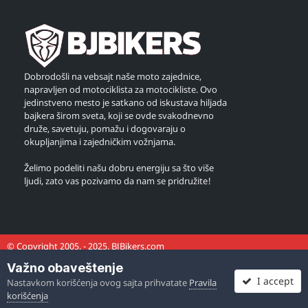
Dobrodošli na vebsajt naše moto zajednice,
napravljen od motociklista za motocikliste. Ovo
jedinstveno mesto je satkano od iskustava hiljada
bajkera širom sveta, koji se ovde svakodnevno
druže, savetuju, pomažu i dogovaraju o
okupljanjima i zajedničkim vožnjama.
Želimo podeliti našu dobru energiju sa što više
ljudi, zato vas pozivamo da nam se pridružite!
© Copyright 2005. - 2025. BJBikers.com
Važno obaveštenje
I accept
Nastavkom korišćenja ovog sajta prihvatate
Pravila
korišćenja