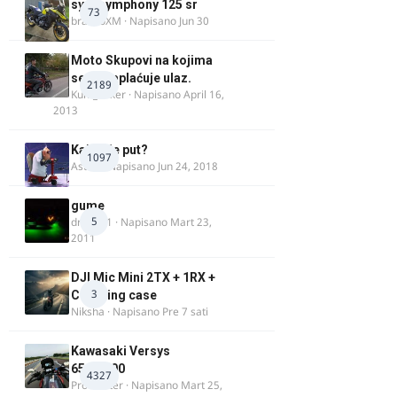
sym symphony 125 sr
73
brankoXM
· Napisano
Jun 30
Moto Skupovi na kojima
se ne naplaćuje ulaz.
2189
Kum_Mixer
· Napisano
April 16,
2013
Kakav je put?
1097
Astral
· Napisano
Jun 24, 2018
gume
5
dragan1
· Napisano
Mart 23,
2011
DJI Mic Mini 2TX + 1RX +
3
Charging case
Niksha
· Napisano
Pre 7 sati
Kawasaki Versys
650/1000
4327
ProMaster
· Napisano
Mart 25,