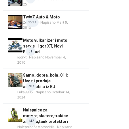
25
TwinZ Auto & Moto
1513
Zeljkamp
· Napisano
Mart 9,
2018
Moto vulkanizer i moto
servis - Igor XT, Novi
51
Beograd
igorxt
· Napisano
Novembar 4,
2010
Samo_dobra_kola_011:
Uvoz i prodaja
203
automobila iz EU
Luka9905
· Napisano
Octobar 14,
2024
Nalepnice za
motore,skutere,trakice
142
za felne,tank protektori
NalepniceZaMotoreNis
· Napisano