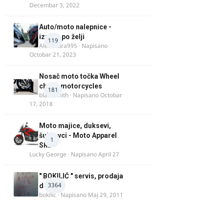
Decembar 3, 2022
Auto/moto nalepnice -
izrada po želji
119
Alexandra995
· Napisano
Octobar 21, 2023
Nosač moto točka Wheel
chock motorcycles
181
blacksmith
· Napisano
Octobar
17, 2018
Moto majice, duksevi,
šuškavci - Moto Apparel
1
SRB
Lucky George
· Napisano
April 27
" BOKILIĆ " servis, prodaja
3364
delova
bokilic
· Napisano
Maj 29, 2011