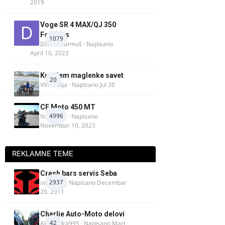
2019
Voge SR 4 MAX/QJ 350
Fortress
1079
Džim Džarmuš
· Napisano
April 10, 2023
Kupujem maglenke savet
20
Vitez Koja
· Napisano
Jul 30
CF Moto 450 MT
4996
NIKOLA 1
· Napisano
Novembar 10, 2023
REKLAMNE TEME
Crash bars servis Seba
2937
seba011
· Napisano
Decembar
20, 2011
Charlie Auto-Moto delovi
42
Alexandra995
· Napisano
Mart