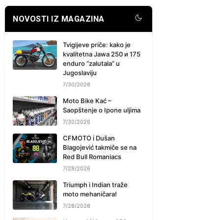
NOVOSTI IZ MAGAZINA
Tvigijeve priče: kako je
kvalitetna Jawa 250 и 175
enduro “zalutala” u
Jugoslaviju
7/30/2026
Moto Bike Kać –
Saopštenje o Ipone uljima
7/30/2026
CFMOTO i Dušan
Blagojević takmiče se na
Red Bull Romaniacs
7/28/2026
Triumph i Indian traže
moto mehaničara!
7/28/2026