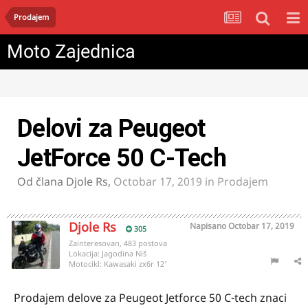
Prodajem
Moto Zajednica
Delovi za Peugeot
JetForce 50 C-Tech
Od člana
Djole Rs
,
Octobar 17, 2019
in
Prodajem
Djole Rs
Napisano
Octobar 17, 2019
305
Zainteresovan, 483 postova
Lokacija:
Jagodina Niš
Motocikl:
Kawasaki zx6r 12'
Prodajem delove za Peugeot Jetforce 50 C-tech znaci