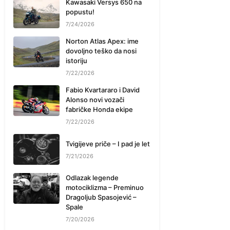
Kawasaki Versys 650 na
popustu!
7/24/2026
Norton Atlas Apex: ime
dovoljno teško da nosi
istoriju
7/22/2026
Fabio Kvartararo i David
Alonso novi vozači
fabričke Honda ekipe
7/22/2026
Tvigijeve priče – I pad je let
7/21/2026
Odlazak legende
motociklizma – Preminuo
Dragoljub Spasojević –
Spale
7/20/2026