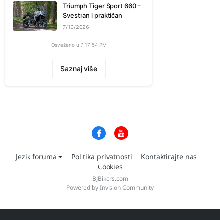
Triumph Tiger Sport 660 –
Svestran i praktičan
7/16/2026
Osveženo u 7:17:54 PM
Saznaj više
Jezik foruma
Politika privatnosti
Kontaktirajte nas
Cookies
BJBikers.com
Powered by Invision Community