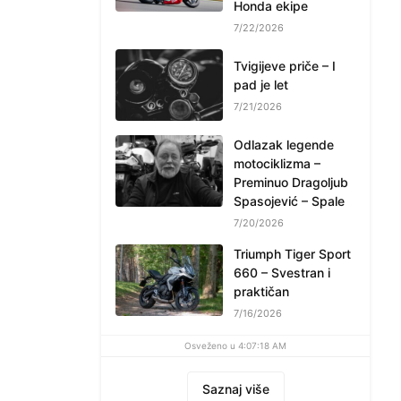
Honda ekipe
7/22/2026
Tvigijeve priče – I
pad je let
7/21/2026
Odlazak legende
motociklizma –
Preminuo Dragoljub
Spasojević – Spale
7/20/2026
Triumph Tiger Sport
660 – Svestran i
praktičan
7/16/2026
Osveženo u 4:07:18 AM
Saznaj više