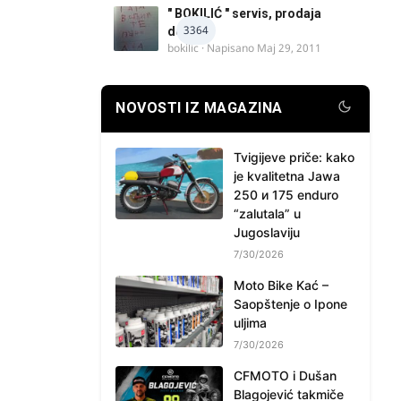
" BOKILIĆ " servis, prodaja
3364
delova
bokilic
· Napisano
Maj 29, 2011
NOVOSTI IZ MAGAZINA
Tvigijeve priče: kako
je kvalitetna Jawa
250 и 175 enduro
“zalutala” u
Jugoslaviju
7/30/2026
Moto Bike Kać –
Saopštenje o Ipone
uljima
7/30/2026
CFMOTO i Dušan
Blagojević takmiče