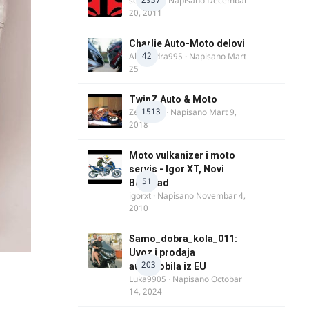
seba011
· Napisano
Decembar
20, 2011
Charlie Auto-Moto delovi
42
Alexandra995
· Napisano
Mart
25
TwinZ Auto & Moto
1513
Zeljkamp
· Napisano
Mart 9,
2018
Moto vulkanizer i moto
servis - Igor XT, Novi
51
Beograd
igorxt
· Napisano
Novembar 4,
2010
Samo_dobra_kola_011:
Uvoz i prodaja
203
automobila iz EU
Luka9905
· Napisano
Octobar
14, 2024