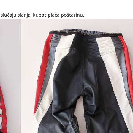
lučaju slanja, kupac plaća poštarinu.