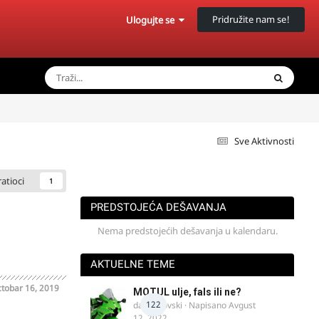
Pridružite nam se!
Ulogujte se
Sve Aktivnosti
ratioci
1
PREDSTOJEĆA DEŠAVANJA
Nema predstojećih dešavanja u kalendaru.
AKTUELNE TEME
tobar 16, 2019
MOTUL ulje, fals ili ne?
122
dalipopovski
· Napisano
Avgust
12, 2022