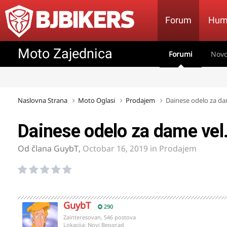
Forum
Hum
Moto Zajednica
Forumi
Novo
Naslovna Strana
Moto Oglasi
Prodajem
Dainese odelo za da
Dainese odelo za dame vel
Od člana
GuybT
,
Octobar 16, 2019
in
Prodajem
GuybT
290
Zainteresovan, 546 postova
Lokacija:
Novi Beograd