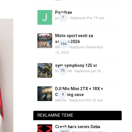
Pozdrav
7
jasminc
· Napisano
Pre 19 sati
Moto sport vesti za
sezonu 2026
794
BRACO
· Napisano
Novembar
12, 2025
sym symphony 125 sr
75
brankoXM
· Napisano
Jun 30
DJI Mic Mini 2TX + 1RX +
4
Charging case
Niksha
· Napisano
Pre 16 sati
REKLAMNE TEME
Crash bars servis Seba
2937