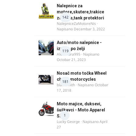
Nalepnice za
motore,skutere,trakice
142
za felne,tank protektori
NalepniceZaMotoreNis
·
Napisano
Decembar 3, 2022
Auto/moto nalepnice -
izrada po želji
119
Alexandra995
· Napisano
Octobar 21, 2023
Nosač moto točka Wheel
chock motorcycles
181
blacksmith
· Napisano
Octobar
17, 2018
Moto majice, duksevi,
šuškavci - Moto Apparel
1
SRB
Lucky George
· Napisano
April
27