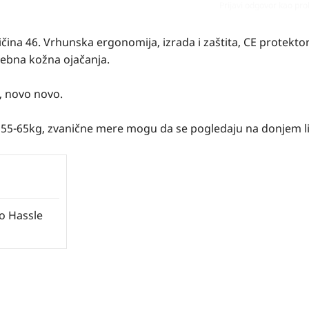
Prijavi odgovor kao pr
ina 46. Vrhunska ergonomija, izrada i zaštita, CE protektor
ebna kožna ojačanja.
, novo novo.
 55-65kg, zvanične mere mogu da se pogledaju na donjem l
No Hassle