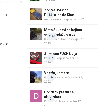
oblematičan
Zontes 350x od
i na
13
Podgorice do Kine
Andrejeeeee
· Napisano
Jul 17
Moto Skupovi na kojima
se ne naplaćuje ulaz.
2196
Kum_Mixer
· Napisano
April 16,
2013
inku:
Silkolene FUCHS ulja
614
ktm600
· Napisano
April 12,
2020
Veselo, kamere
632
GR 46
· Napisano
Octobar 25,
2022
Honda f2 prazni se
akomulator
9
Dule1406
· Napisano
Pre 17
sati