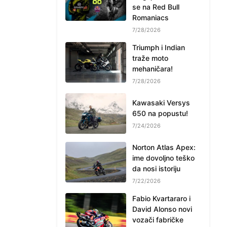
se na Red Bull
Romaniacs
7/28/2026
Triumph i Indian
traže moto
mehaničara!
7/28/2026
Kawasaki Versys
650 na popustu!
7/24/2026
Norton Atlas Apex:
ime dovoljno teško
da nosi istoriju
7/22/2026
Fabio Kvartararo i
David Alonso novi
vozači fabričke