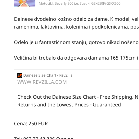
Motocikl:
Beverly 300 i.e. Suzuki GSX650F/GSXR600
Dainese dvodelno kožno odelo za dame, K model, velič
ramenima, laktovima, kolenima i podkolenicama, pos
Odelo je u fantastičnom stanju, gotovo nikad nošeno
Veličina bi trebalo da odgovara damama 165-175cm i
Dainese Size Chart - RevZilla
WWW.REVZILLA.COM
Check Out the Dainese Size Chart - Free Shipping, 
Returns and the Lowest Prices - Guaranteed
Cena: 250 EUR
Tel: 063 72 42 386 Ognjen