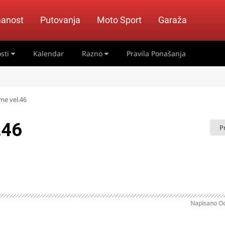
anost
Putovanja
Moto Sport
Garaža
sti
Kalendar
Razno
Pravila Ponašanja
me vel.46
.46
P
Napisano
Oc