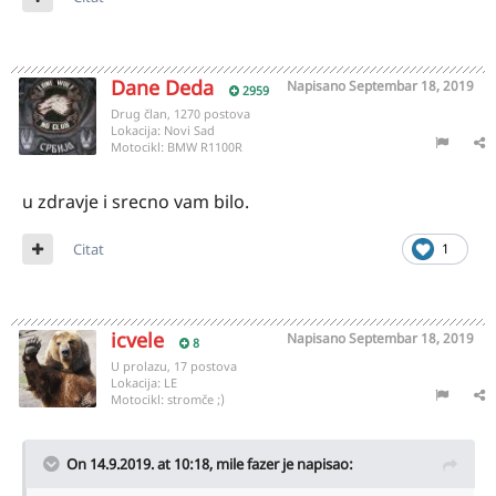
Dane Deda
Napisano
Septembar 18, 2019
2959
Drug član, 1270 postova
Lokacija:
Novi Sad
Motocikl:
BMW R1100R
u zdravje i srecno vam bilo.
Citat
1
icvele
Napisano
Septembar 18, 2019
8
U prolazu, 17 postova
Lokacija:
LE
Motocikl:
stromče ;)
On 14.9.2019. at 10:18,
mile fazer
je napisao: