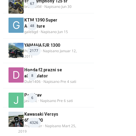
sym symphony 125 sr
67
brankoXM
· Napisano
Jun 30
KTM 1390 Super
48
Adventure
galebgd
· Napisano
Jun 15
YAMAHA FJR 1300
2177
Petartdm
· Napisano
Januar 12,
2011
Honda f2 prazni se
8
akomulator
Dule1406
· Napisano
Pre 4 sati
Pozdrav
6
jasminc
· Napisano
Pre 6 sati
Kawasaki Versys
650/1000
4326
ProMaster
· Napisano
Mart 25,
2019