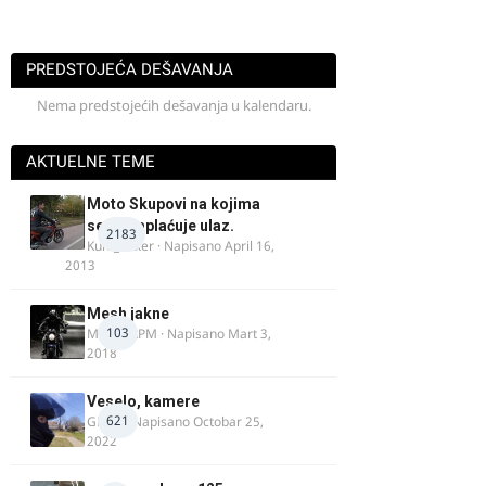
PREDSTOJEĆA DEŠAVANJA
Nema predstojećih dešavanja u kalendaru.
AKTUELNE TEME
Moto Skupovi na kojima
se ne naplaćuje ulaz.
2183
Kum_Mixer
· Napisano
April 16,
2013
Mesh jakne
103
MostarRPM
· Napisano
Mart 3,
2018
Veselo, kamere
621
GR 46
· Napisano
Octobar 25,
2022