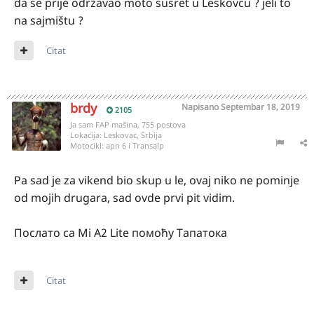
da se prije održavao moto susret u Leskovcu ? jeli to
na sajmištu ?
Citat
brdy
Napisano
Septembar 18, 2019
2105
Ja sam FAP mašina, 755 postova
Lokacija:
Leskovac, Srbija
Motocikl:
apn 6 i Transalp
Pa sad je za vikend bio skup u le, ovaj niko ne pominje
od mojih drugara, sad ovde prvi pit vidim.
Послато са Mi A2 Lite помоћу Тапатока
Citat