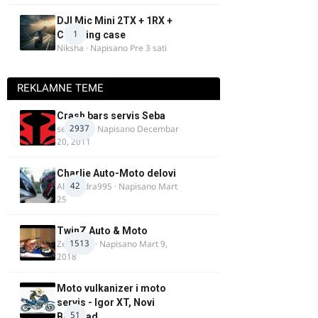
DJI Mic Mini 2TX + 1RX +
1
Charging case
Niksha
· Napisano
Pre 3 sati
REKLAMNE TEME
Crash bars servis Seba
2937
seba011
· Napisano
Decembar
20, 2011
Charlie Auto-Moto delovi
42
Alexandra995
· Napisano
Mart
25
TwinZ Auto & Moto
1513
Zeljkamp
· Napisano
Mart 9,
2018
Moto vulkanizer i moto
servis - Igor XT, Novi
51
Beograd