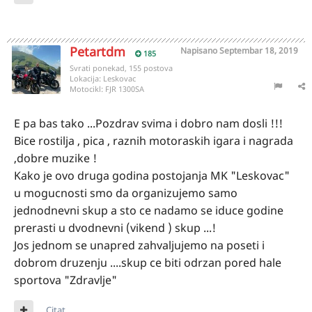
Petartdm
Napisano
Septembar 18, 2019
185
Svrati ponekad, 155 postova
Lokacija:
Leskovac
Motocikl:
FJR 1300SA
E pa bas tako ...Pozdrav svima i dobro nam dosli !!!
Bice rostilja , pica , raznih motoraskih igara i nagrada
,dobre muzike !
Kako je ovo druga godina postojanja MK "Leskovac"
u mogucnosti smo da organizujemo samo
jednodnevni skup a sto ce nadamo se iduce godine
prerasti u dvodnevni (vikend ) skup ...!
Jos jednom se unapred zahvaljujemo na poseti i
dobrom druzenju ....skup ce biti odrzan pored hale
sportova "Zdravlje"
Citat