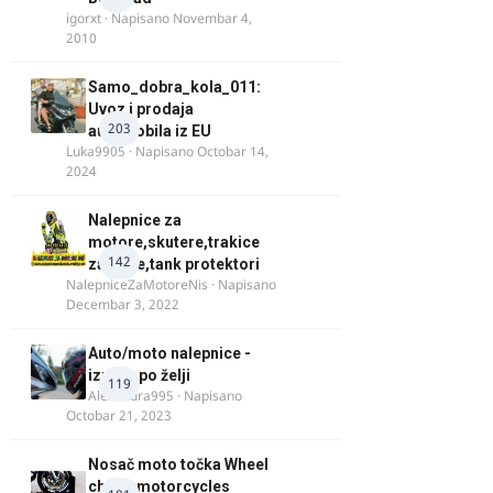
igorxt
· Napisano
Novembar 4,
2010
Samo_dobra_kola_011:
Uvoz i prodaja
203
automobila iz EU
Luka9905
· Napisano
Octobar 14,
2024
Nalepnice za
motore,skutere,trakice
142
za felne,tank protektori
NalepniceZaMotoreNis
· Napisano
Decembar 3, 2022
Auto/moto nalepnice -
izrada po želji
119
Alexandra995
· Napisano
Octobar 21, 2023
Nosač moto točka Wheel
chock motorcycles