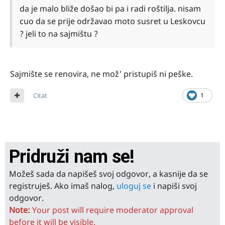
da je malo bliže došao bi pa i radi roštilja. nisam
cuo da se prije održavao moto susret u Leskovcu
? jeli to na sajmištu ?
Sajmište se renovira, ne mož' pristupiš ni peške.
Citat
1
Pridruži nam se!
Možeš sada da napišeš svoj odgovor, a kasnije da se
registruješ. Ako imaš nalog,
uloguj se
i napiši svoj
odgovor.
Note:
Your post will require moderator approval
before it will be visible.