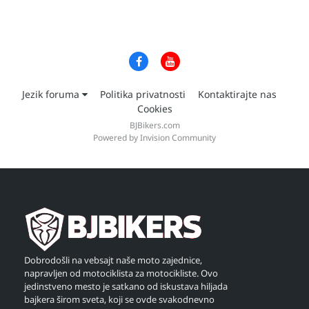
Jezik foruma
Politika privatnosti
Kontaktirajte nas
Cookies
BJBikers.com
Powered by Invision Community
Dobrodošli na vebsajt naše moto zajednice,
napravljen od motociklista za motocikliste. Ovo
jedinstveno mesto je satkano od iskustava hiljada
bajkera širom sveta, koji se ovde svakodnevno