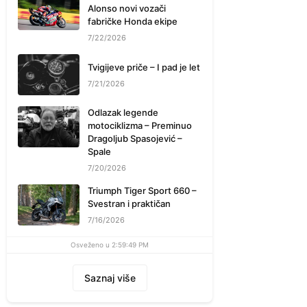
Alonso novi vozači
fabričke Honda ekipe
7/22/2026
Tvigijeve priče – I pad je let
7/21/2026
Odlazak legende
motociklizma – Preminuo
Dragoljub Spasojević –
Spale
7/20/2026
Triumph Tiger Sport 660 –
Svestran i praktičan
7/16/2026
Osveženo u 2:59:49 PM
Saznaj više