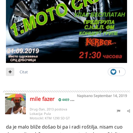
Citat
1
Napisano
Septembar 14, 2019
mile fazer
4469
Drug član, 2013 postova
Lokacija:
Pula
Motocikl:
KTM 1290 SD GT
da je malo bliže došao bi pa i radi roštilja. nisam cuo