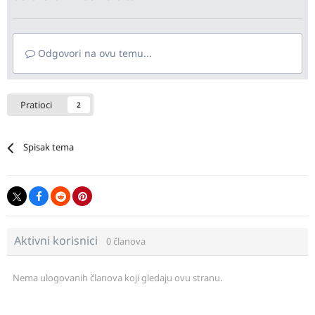
Odgovori na ovu temu...
Pratioci
2
Spisak tema
Aktivni korisnici
0 članova
Nema ulogovanih članova koji gledaju ovu stranu.