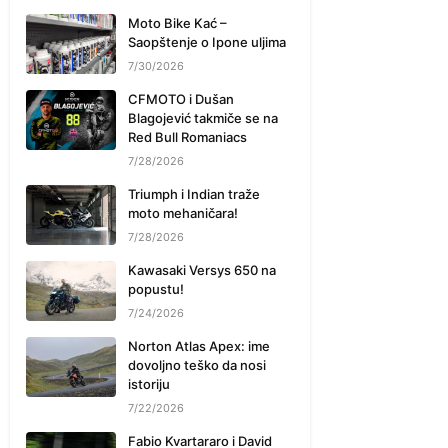
Moto Bike Kać –
Saopštenje o Ipone uljima
7/30/2026
CFMOTO i Dušan
Blagojević takmiče se na
Red Bull Romaniacs
7/28/2026
Triumph i Indian traže
moto mehaničara!
7/28/2026
Kawasaki Versys 650 na
popustu!
7/24/2026
Norton Atlas Apex: ime
dovoljno teško da nosi
istoriju
7/22/2026
Fabio Kvartararo i David