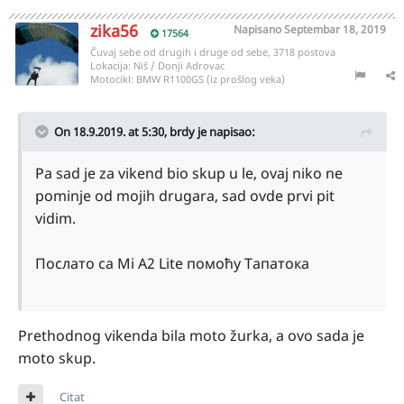
zika56
Napisano
Septembar 18, 2019
17564
Čuvaj sebe od drugih i druge od sebe, 3718 postova
Lokacija:
Niš / Donji Adrovac
Motocikl:
BMW R1100GS (iz prošlog veka)
On 18.9.2019. at 5:30,
brdy
je napisao:
Pa sad je za vikend bio skup u le, ovaj niko ne
pominje od mojih drugara, sad ovde prvi pit
vidim.
Послато са Mi A2 Lite помоћу Тапатока
Prethodnog vikenda bila moto žurka, a ovo sada je
moto skup.
Citat