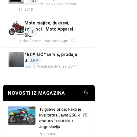
181
blacksmith
· Napisano
Octobar
17, 2018
Moto majice, duksevi,
šuškavci - Moto Apparel
1
SRB
Lucky George
· Napisano
April 27
" BOKILIĆ " servis, prodaja
3364
delova
bokilic
· Napisano
Maj 29, 2011
NOVOSTI IZ MAGAZINA
Tvigijeve priče: kako je
kvalitetna Jawa 250 и 175
enduro “zalutala” u
Jugoslaviju
7/30/2026