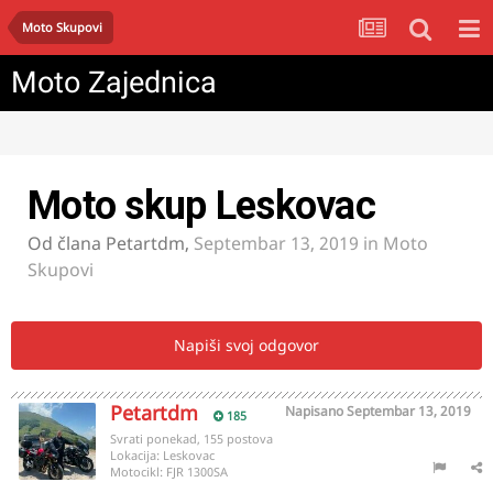
Moto Skupovi
Moto Zajednica
Moto skup Leskovac
Od člana
Petartdm
,
Septembar 13, 2019
in
Moto
Skupovi
Napiši svoj odgovor
Petartdm
Napisano
Septembar 13, 2019
185
Svrati ponekad, 155 postova
Lokacija:
Leskovac
Motocikl:
FJR 1300SA