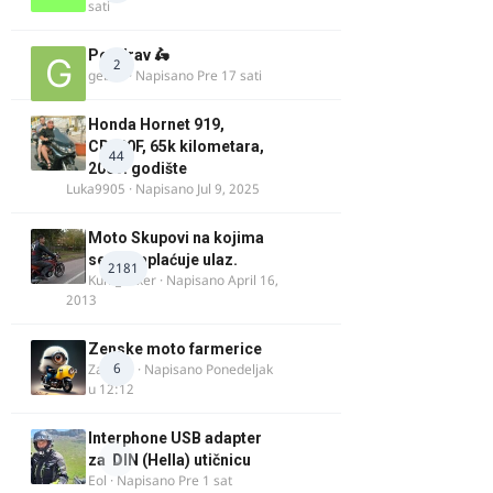
sati
Pozdrav 🛵
2
gebec
· Napisano
Pre 17 sati
Honda Hornet 919,
CB900F, 65k kilometara,
44
2005. godište
Luka9905
· Napisano
Jul 9, 2025
Moto Skupovi na kojima
se ne naplaćuje ulaz.
2181
Kum_Mixer
· Napisano
April 16,
2013
Zenske moto farmerice
6
Zarkela
· Napisano
Ponedeljak
u 12:12
Interphone USB adapter
0
za DIN (Hella) utičnicu
Eol
· Napisano
Pre 1 sat