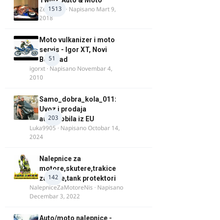
TwinZ Auto & Moto
1513
Zeljkamp
· Napisano
Mart 9,
2018
Moto vulkanizer i moto
servis - Igor XT, Novi
51
Beograd
igorxt
· Napisano
Novembar 4,
2010
Samo_dobra_kola_011:
Uvoz i prodaja
203
automobila iz EU
Luka9905
· Napisano
Octobar 14,
2024
Nalepnice za
motore,skutere,trakice
142
za felne,tank protektori
NalepniceZaMotoreNis
· Napisano
Decembar 3, 2022
Auto/moto nalepnice -