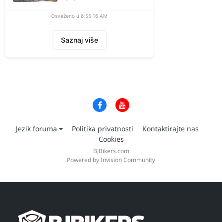
Osveženo u 6:55:16 AM
Saznaj više
Jezik foruma
Politika privatnosti
Kontaktirajte nas
Cookies
BJBikers.com
Powered by Invision Community