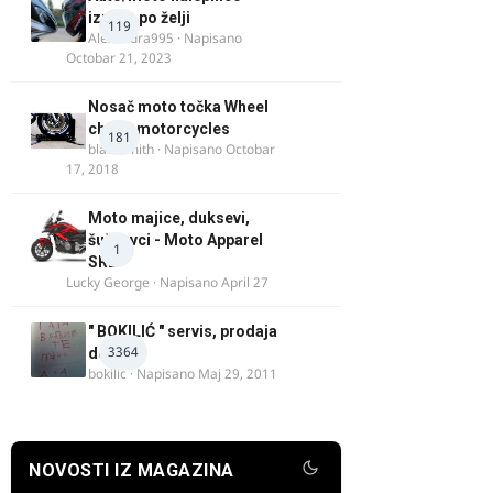
izrada po želji
119
Alexandra995
· Napisano
Octobar 21, 2023
Nosač moto točka Wheel
chock motorcycles
181
blacksmith
· Napisano
Octobar
17, 2018
Moto majice, duksevi,
šuškavci - Moto Apparel
1
SRB
Lucky George
· Napisano
April 27
" BOKILIĆ " servis, prodaja
3364
delova
bokilic
· Napisano
Maj 29, 2011
NOVOSTI IZ MAGAZINA