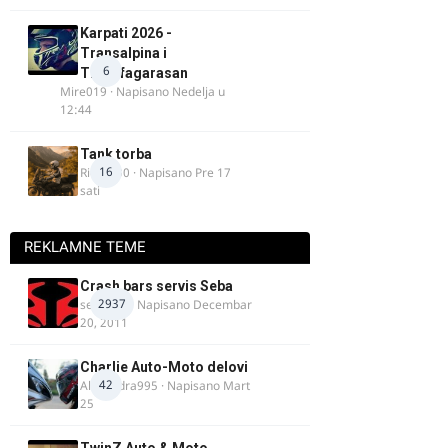
Karpati 2026 -
Transalpina i
6
Transfagarasan
Mire019
· Napisano
Nedelja u
12:44
Tank torba
16
Rider000
· Napisano
Pre 17
sati
REKLAMNE TEME
Crash bars servis Seba
2937
seba011
· Napisano
Decembar
20, 2011
Charlie Auto-Moto delovi
42
Alexandra995
· Napisano
Mart
25