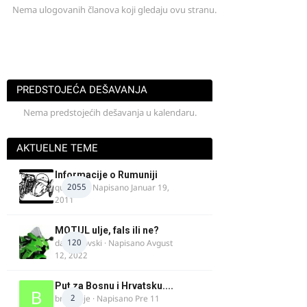
Nema ulogovanih članova koji gledaju ovu stranu.
PREDSTOJEĆA DEŠAVANJA
Nema predstojećih dešavanja u kalendaru.
AKTUELNE TEME
Informacije o Rumuniji
2055
quasaar
· Napisano
Januar 19,
2011
MOTUL ulje, fals ili ne?
120
dalipopovski
· Napisano
Avgust
12, 2022
Put za Bosnu i Hrvatsku....
2
bradivoje
· Napisano
Pre 11