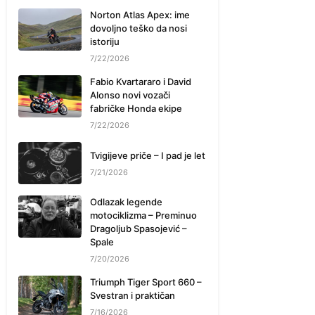
Norton Atlas Apex: ime
dovoljno teško da nosi
istoriju
7/22/2026
Fabio Kvartararo i David
Alonso novi vozači
fabričke Honda ekipe
7/22/2026
Tvigijeve priče – I pad je let
7/21/2026
Odlazak legende
motociklizma – Preminuo
Dragoljub Spasojević –
Spale
7/20/2026
Triumph Tiger Sport 660 –
Svestran i praktičan
7/16/2026