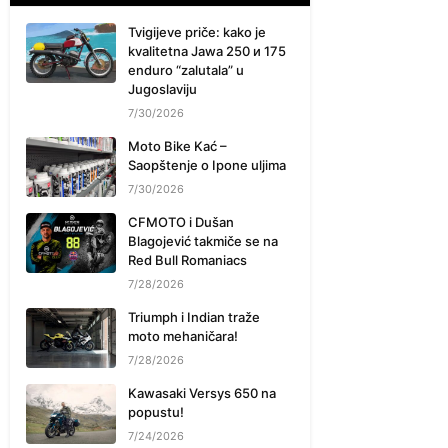
Tvigijeve priče: kako je
kvalitetna Jawa 250 и 175
enduro “zalutala” u
Jugoslaviju
7/30/2026
Moto Bike Kać –
Saopštenje o Ipone uljima
7/30/2026
CFMOTO i Dušan
Blagojević takmiče se na
Red Bull Romaniacs
7/28/2026
Triumph i Indian traže
moto mehaničara!
7/28/2026
Kawasaki Versys 650 na
popustu!
7/24/2026