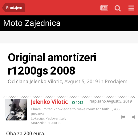
Prodajem
Moto Zajednica
Original amortizeri
r1200gs 2008
Od člana
Jelenko Vilotic
,
Avgust 5, 2019
in
Prodajem
Jelenko Vilotic
Napisano
Avgust 5, 2019
1012
I have limited knowledge to make room for faith..., 435
postova
Lokacija:
Padova, Italy
Motocikl:
R1200GS
Oba za 200 eura.