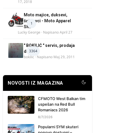
17, 2018
Moto majice, duksevi,
šuškavci - Moto Apparel
1
SRB
Lucky George
· Napisano
April 27
" BOKILIĆ " servis, prodaja
3364
delova
bokilic
· Napisano
Maj 29, 2011
NOVOSTI IZ MAGAZINA
CFMOTO West Balkan tim
uspešan na Red Bull
Romaniacs 2026
8/7/2026
Popularni SYM skuteri
ponovo dostupni –