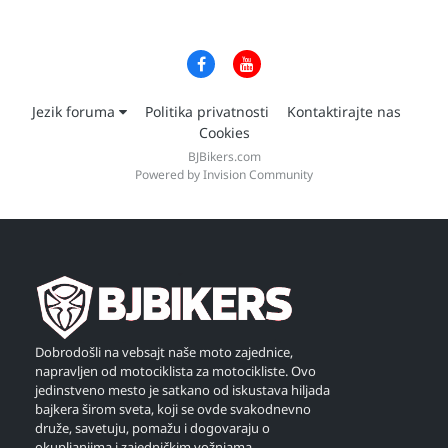
Jezik foruma
Politika privatnosti
Kontaktirajte nas
Cookies
BJBikers.com
Powered by Invision Community
Dobrodošli na vebsajt naše moto zajednice,
napravljen od motociklista za motocikliste. Ovo
jedinstveno mesto je satkano od iskustava hiljada
bajkera širom sveta, koji se ovde svakodnevno
druže, savetuju, pomažu i dogovaraju o
okupljanjima i zajedničkim vožnjama.