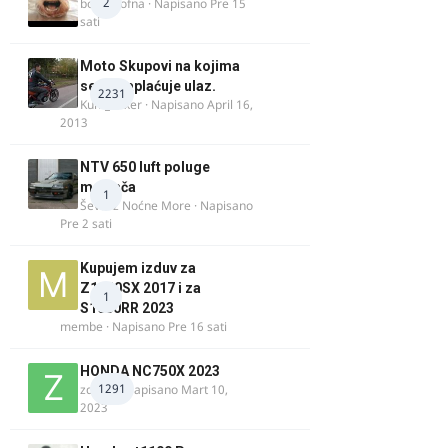
2
bobi_krofna
· Napisano
Pre 15
sati
Moto Skupovi na kojima
se ne naplaćuje ulaz.
2231
Kum_Mixer
· Napisano
April 16,
2013
NTV 650 luft poluge
menjača
1
Ševa iz Noćne More
· Napisano
Pre 2 sati
Kupujem izduv za
Z1000SX 2017 i za
1
S1000RR 2023
membe
· Napisano
Pre 16 sati
HONDA NC750X 2023
1291
zdelija
· Napisano
Mart 10,
2023