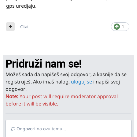
gps uredjaju.
Citat
1
Pridruži nam se!
Možeš sada da napišeš svoj odgovor, a kasnije da se
registruješ. Ako imaš nalog,
uloguj se
i napiši svoj
odgovor.
Note:
Your post will require moderator approval
before it will be visible.
Odgovori na ovu temu...