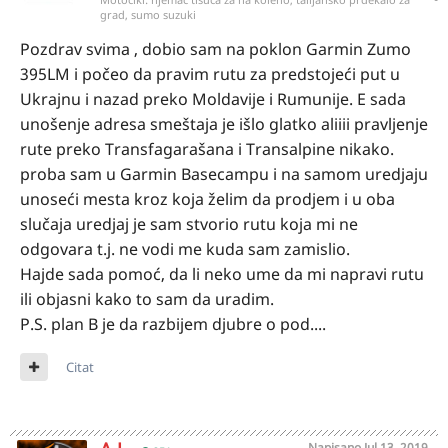
grad, sumo suzuki
Pozdrav svima , dobio sam na poklon Garmin Zumo
395LM i počeo da pravim rutu za predstojeći put u
Ukrajnu i nazad preko Moldavije i Rumunije. E sada
unošenje adresa smeštaja je išlo glatko aliiii pravljenje
rute preko Transfagarašana i Transalpine nikako.
proba sam u Garmin Basecampu i na samom uredjaju
unoseći mesta kroz koja želim da prodjem i u oba
slučaja uredjaj je sam stvorio rutu koja mi ne
odgovara t.j. ne vodi me kuda sam zamislio.
Hajde sada pomoć, da li neko ume da mi napravi rutu
ili objasni kako to sam da uradim.
P.S. plan B je da razbijem djubre o pod....
Citat
Napisano
Jul 13, 2019