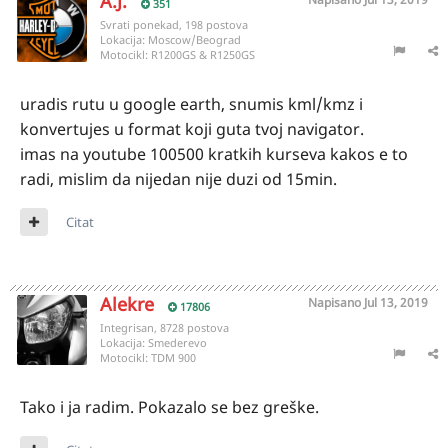
A.J.
351
Svrati ponekad, 198 postova
Lokacija:
Moscow/Beograd
Motocikl:
R1200GS & R1250GS
uradis rutu u google earth, snumis kml/kmz i
konvertujes u format koji guta tvoj navigator.
imas na youtube 100500 kratkih kurseva kakos e to
radi, mislim da nijedan nije duzi od 15min.
Citat
Alekre
Napisano
Jul 13, 2019
17806
Integrisan, 8728 postova
Lokacija:
Smederevo
Motocikl:
TDM 900
Tako i ja radim. Pokazalo se bez greške.