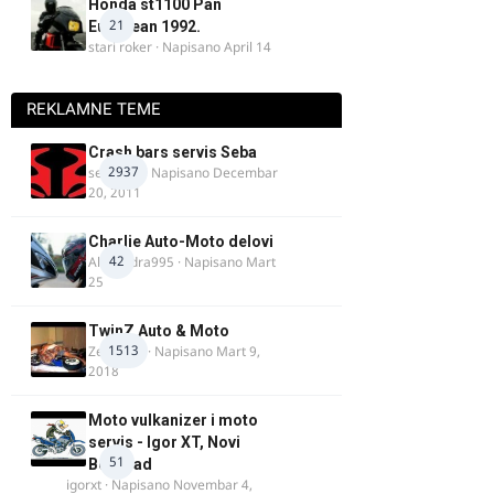
Honda st1100 Pan
21
European 1992.
stari roker
· Napisano
April 14
REKLAMNE TEME
Crash bars servis Seba
2937
seba011
· Napisano
Decembar
20, 2011
Charlie Auto-Moto delovi
42
Alexandra995
· Napisano
Mart
25
TwinZ Auto & Moto
1513
Zeljkamp
· Napisano
Mart 9,
2018
Moto vulkanizer i moto
servis - Igor XT, Novi
51
Beograd
igorxt
· Napisano
Novembar 4,