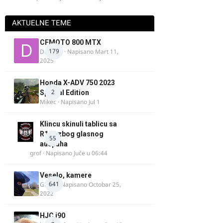
AKTUELNE TEME
CFMOTO 800 MTX
179
Duta_91
· Napisano
Mart 11,
2025
Honda X-ADV 750 2023
2
Special Edition
Mikec
· Napisano
Jul 1
Klincu skinuli tablicu sa
R125 zbog glasnog
55
auspuha
grof
· Napisano
Juče u 06:44
Veselo, kamere
641
GR 46
· Napisano
Octobar 25,
2022
HJC i90