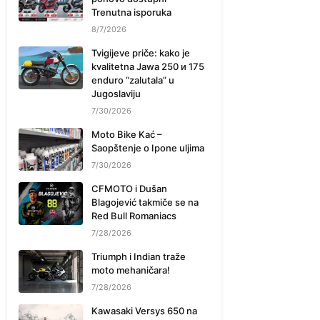
Trenutna isporuka
8/7/2026
Tvigijeve priče: kako je
kvalitetna Jawa 250 и 175
enduro “zalutala” u
Jugoslaviju
7/30/2026
Moto Bike Kać –
Saopštenje o Ipone uljima
7/30/2026
CFMOTO i Dušan
Blagojević takmiče se na
Red Bull Romaniacs
7/28/2026
Triumph i Indian traže
moto mehaničara!
7/28/2026
Kawasaki Versys 650 na