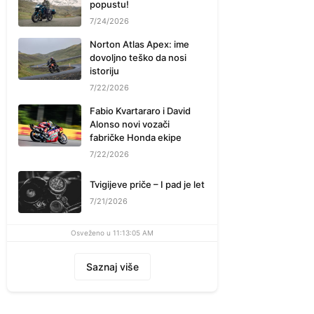
popustu!
7/24/2026
Norton Atlas Apex: ime
dovoljno teško da nosi
istoriju
7/22/2026
Fabio Kvartararo i David
Alonso novi vozači
fabričke Honda ekipe
7/22/2026
Tvigijeve priče – I pad je let
7/21/2026
Osveženo u 11:13:05 AM
Saznaj više