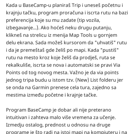
Kada u BaseCamp-u planiraš Trip i uneseš početnu i
krajnju tačku, program proračuna i iscrta rutu na bazi
preferencija koje su mu zadate (tip vozila,
izbegavanje...). Ako hoćeš neku drugu putanju,
klikneš na strelicu iz menija Map Tools u gornjem
delu ekrana. Sada možeš kursorom da "uhvatiš" rutu
i da je premeštaš gde želiš po mapi. Kada "pustiš"
rutu na mesto kroz koje želiš da prodješ, ruta se
rekalkuliše, iscrta se nova i automatski se pravi Via
Points od tog novog mesta. Važno je da via points
jednog tripa budu u istom tzv. (New) List folderu jer
se onda na Garmin prenese cela tura, zajedno sa
mestima između početne i krajnje tačke.
Program BaseCamp je dobar ali nije preterano
intuitivan i zahteva malo više vremena za učenje.
Izmedju ostalog, prednost u odnosu na druge
programe je što radi na istoj mapi na kompjuteru i na