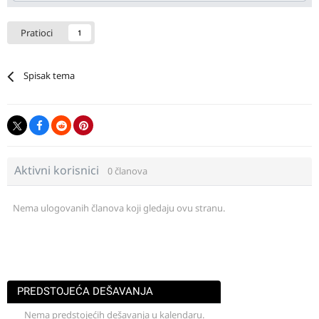
Pratioci
1
Spisak tema
Aktivni korisnici
0 članova
Nema ulogovanih članova koji gledaju ovu stranu.
PREDSTOJEĆA DEŠAVANJA
Nema predstojećih dešavanja u kalendaru.