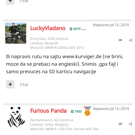
Citat
Napisano
Jul 13, 2019
LuckyVladano
5079
Drug član, 2235 postova
Lokacija:
Beograd
Motocikl:
BMW R1200GS ADV 2013
Ili napravis rutu na sajtu www.kurviger.de (ne brini,
moze da se prebaci na engleski). Snimis .gpx fajl i
samo prevuces na SD karticu navigacije
Citat
Napisano
Jul 13, 2019
Furious Panda
7493
Zainteresovan, 823 postova
Lokacija:
Sofija, Bulgaria
Motocikl:
BMW R 1250 GSA, Honda ADV 350