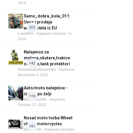
2010
Samo_dobra_kola_011:
Uvoz i prodaja
203
automobila iz EU
Luka9905
· Napisano
Octobar 14,
2024
Nalepnice za
motore,skutere,trakice
142
za felne,tank protektori
NalepniceZaMotoreNis
· Napisano
Decembar 3, 2022
Auto/moto nalepnice -
izrada po želji
119
Alexandra995
· Napisano
Octobar 21, 2023
Nosač moto točka Wheel
chock motorcycles
181
blacksmith
· Napisano
Octobar