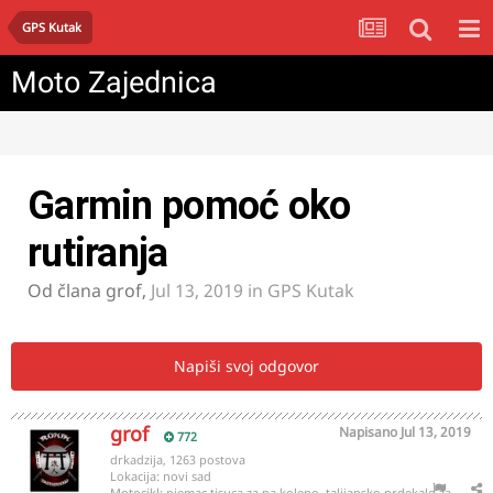
GPS Kutak
Moto Zajednica
Garmin pomoć oko
rutiranja
Od člana
grof
,
Jul 13, 2019
in
GPS Kutak
Napiši svoj odgovor
grof
Napisano
Jul 13, 2019
772
drkadzija, 1263 postova
Lokacija:
novi sad
Motocikl:
njemac tisuca za na koleno, talijansko prdekalo za