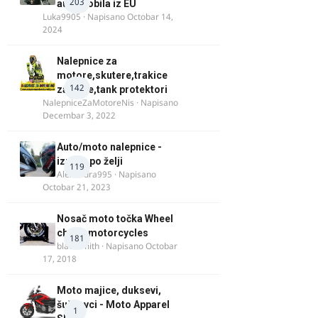
203
automobila iz EU
Luka9905
· Napisano
Octobar 14,
2024
Nalepnice za
motore,skutere,trakice
142
za felne,tank protektori
NalepniceZaMotoreNis
· Napisano
Decembar 3, 2022
Auto/moto nalepnice -
izrada po želji
119
Alexandra995
· Napisano
Octobar 21, 2023
Nosač moto točka Wheel
chock motorcycles
181
blacksmith
· Napisano
Octobar
17, 2018
Moto majice, duksevi,
šuškavci - Moto Apparel
1