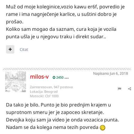
Muž od moje koleginice,vozio kawu er6f, povredio je
rame i ima nagnječenje karlice, u suštini dobro je
prošao.
Koliko sam mogao da saznam, cura koja je vozila
punta ušla je u njegovu traku i direkt sudar..
Citat
Napisano
Jun 6, 2018
milos-v
2450
Zainteresovan, 947 postova
Lokacija:
Beograd
Motocikl:
Cbf 1000
Da tako je bilo. Punto je bio prednjim krajem u
suprotnom smeru jer je zapoceo skretanje.
Devojka koju sam ja video je onda vozacica punta.
Nadam se da kolega nema tezih povreda