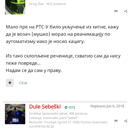
Drug član, 1652 postova
Мало пре на РТС-У било укључење из хитне, кажу
да је возач (мушко) морао на реанимацију по
аутоматизму иако је носио кацигу.
Из тако склопљене реченице, схватио сам да нису
теже повреде...
Надам се да сам у праву.
Citat
Dule Sebeški
Napisano
Jun 6, 2018
1212
Sindikat Samostalni Jahač, 408 postova
Lokacija:
nacionalni park"Sebeš"
Motocikl:
Triumph Sprint ST 1050+Tomos Automatic
A3+VFR750 RC36