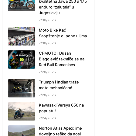
kvalitetna Jawa 250 и 175
enduro “zalutala” u
Jugoslaviju
7/30/2026
Moto Bike Kać –
Saopštenje o Ipone uljima
7/30/2026
CFMOTO i Dušan
Blagojević takmiče se na
Red Bull Romaniacs
7/28/2026
Triumph i Indian traže
moto mehaničara!
7/28/2026
Kawasaki Versys 650 na
popustu!
7/24/2026
Norton Atlas Apex: ime
dovoljno teško da nosi