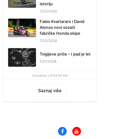
istoriju
7/22/2026
Fabio Kvartararo i David
Alonso novi vozači
fabričke Honda ekipe
7/22/2026
Tvigijeve priče – I pad je let
7/21/2026
Osveženo u 6:54:53 AM
Saznaj više