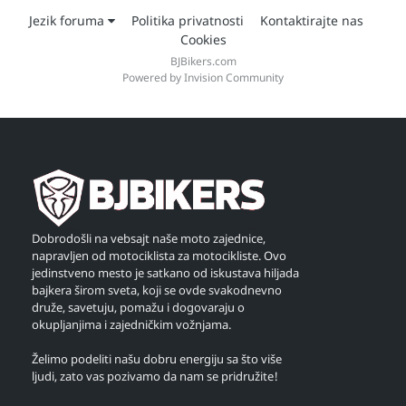
Jezik foruma
Politika privatnosti
Kontaktirajte nas
Cookies
BJBikers.com
Powered by Invision Community
Dobrodošli na vebsajt naše moto zajednice,
napravljen od motociklista za motocikliste. Ovo
jedinstveno mesto je satkano od iskustava hiljada
bajkera širom sveta, koji se ovde svakodnevno
druže, savetuju, pomažu i dogovaraju o
okupljanjima i zajedničkim vožnjama.
Želimo podeliti našu dobru energiju sa što više
ljudi, zato vas pozivamo da nam se pridružite!