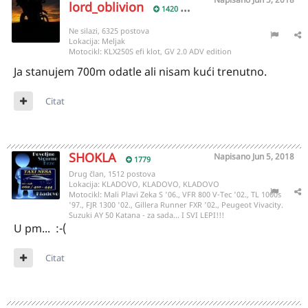
lord_oblivion
1420
Ne silazi, 6325 postova
Lokacija:
Meljak
Motocikl:
KLX250S efi klot, GV 2.0 ADV edition
Ja stanujem 700m odatle ali nisam kući trenutno.
Citat
SHOKLA
Napisano
Jun 5, 2018
1779
Drug član, 1512 postova
Lokacija:
KLADOVO, KLADOVO, KLADOVO
Motocikl:
Mali Plavi Zeka S '06., VFR 800 V-Tec '02., TL 1000s
'97., FJR 1300 '02., Gillera Runner FXR '02., Peugeot Vivacity.
Suzuki AY 50 Katana - za sada... I SVI LEPI!!!
U pm... :-(
Citat