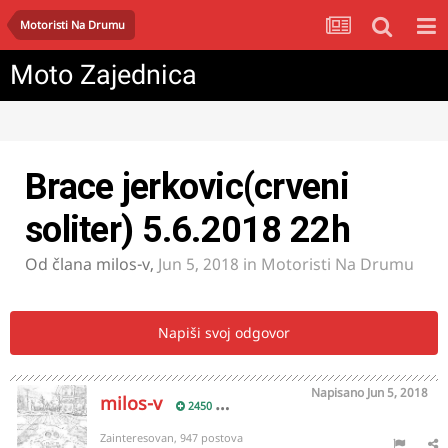
Motoristi Na Drumu
Moto Zajednica
Brace jerkovic(crveni
soliter) 5.6.2018 22h
Od člana
milos-v
,
Jun 5, 2018
in
Motoristi Na Drumu
Napiši svoj odgovor
Napisano
Jun 5, 2018
milos-v
2450
Zainteresovan, 947 postova