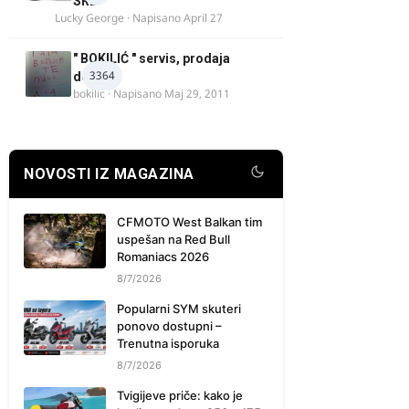
SRB
Lucky George
· Napisano
April 27
" BOKILIĆ " servis, prodaja
3364
delova
bokilic
· Napisano
Maj 29, 2011
NOVOSTI IZ MAGAZINA
CFMOTO West Balkan tim
uspešan na Red Bull
Romaniacs 2026
8/7/2026
Popularni SYM skuteri
ponovo dostupni –
Trenutna isporuka
8/7/2026
Tvigijeve priče: kako je