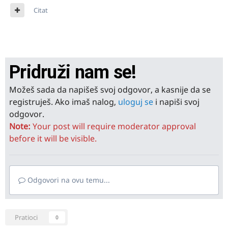
Citat
Pridruži nam se!
Možeš sada da napišeš svoj odgovor, a kasnije da se
registruješ. Ako imaš nalog,
uloguj se
i napiši svoj
odgovor.
Note:
Your post will require moderator approval
before it will be visible.
Odgovori na ovu temu...
Pratioci
0