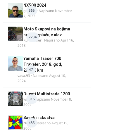
NX500 2024
565
godovic
· Napisano
Novembar
7, 2023
Moto Skupovi na kojima
se ne naplaćuje ulaz.
2234
Kum_Mixer
· Napisano
April 16,
2013
Yamaha Tracer 700
Traveler, 2018. god,
47
28.100 km
vasa.93
· Napisano
Avgust 10,
2024
Ducati Multistrada 1200
316
wulfy
· Napisano
Novembar 8,
2009
Saveti i iskustva
485
Najzli
· Napisano
Avgust 19,
2006