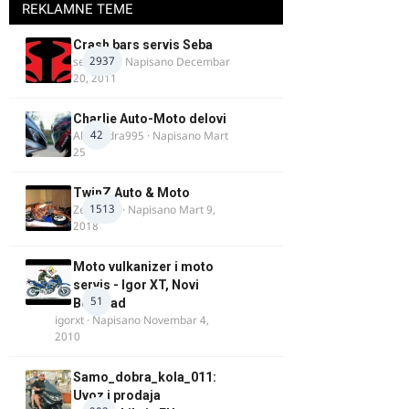
REKLAMNE TEME
Crash bars servis Seba
2937
seba011
· Napisano
Decembar
20, 2011
Charlie Auto-Moto delovi
42
Alexandra995
· Napisano
Mart
25
TwinZ Auto & Moto
1513
Zeljkamp
· Napisano
Mart 9,
2018
Moto vulkanizer i moto
servis - Igor XT, Novi
51
Beograd
igorxt
· Napisano
Novembar 4,
2010
Samo_dobra_kola_011:
Uvoz i prodaja