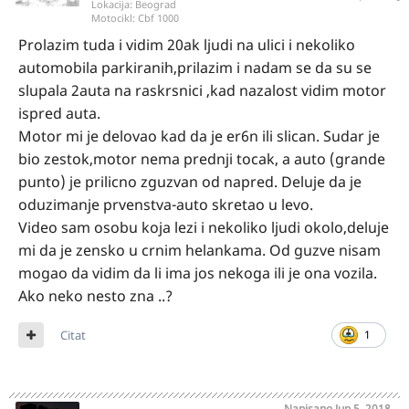
Lokacija:
Beograd
Motocikl:
Cbf 1000
Prolazim tuda i vidim 20ak ljudi na ulici i nekoliko
automobila parkiranih,prilazim i nadam se da su se
slupala 2auta na raskrsnici ,kad nazalost vidim motor
ispred auta.
Motor mi je delovao kad da je er6n ili slican. Sudar je
bio zestok,motor nema prednji tocak, a auto (grande
punto) je prilicno zguzvan od napred. Deluje da je
oduzimanje prvenstva-auto skretao u levo.
Video sam osobu koja lezi i nekoliko ljudi okolo,deluje
mi da je zensko u crnim helankama. Od guzve nisam
mogao da vidim da li ima jos nekoga ili je ona vozila.
Ako neko nesto zna ..?
Citat
1
Napisano
Jun 5, 2018