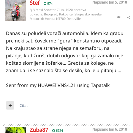
Štef
Napisano
Jun 5, 2018
974
BJB Maxi Scooter Club, 1020 postova
Lokacija:
Beograd, Rakovica, Skojevsko naselje
Motocikl:
Honda NT700 Deauville
Danas su poludeli vozači automobila. Idem ka gradu
pre neki sat, čovek me "gura" konstantno otpozadi.
Na kraju stao sa strane njega na semaforu, na
pitanje, kud žuriš, dobih odgovor koji ga zamalo nije
koštao slomljene šoferke... Greota za kolege, ne
znam da li se saznalo šta se desilo, ko je u pitanju....
Sent from my HUAWEI VNS-L21 using Tapatalk
Citat
Zuba87
Napisano
Jun 6, 2018
6724