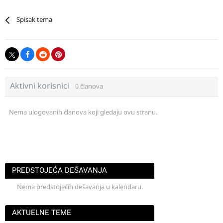
Spisak tema
Aktivni korisnici
0 članova
Nema ulogovanih članova koji gledaju ovu stranu.
PREDSTOJEĆA DEŠAVANJA
Nema predstojećih dešavanja u kalendaru.
AKTUELNE TEME