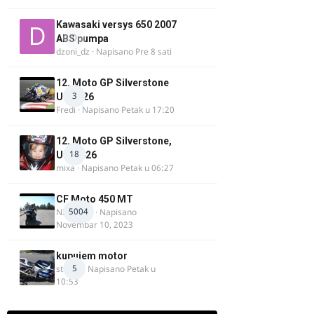
Kawasaki versys 650 2007
0
ABS pumpa
dzoni_dz
· Napisano
Pre 8 sati
12. Moto GP Silverstone
3
UK 2026
Fredi
· Napisano
Petak u 17:20
12. Moto GP Silverstone,
18
UK, 2026
mixa
· Napisano
Petak u 06:27
CF Moto 450 MT
5004
NIKOLA 1
· Napisano
Novembar 10, 2023
kupujem motor
5
strugo
· Napisano
Petak u
10:53