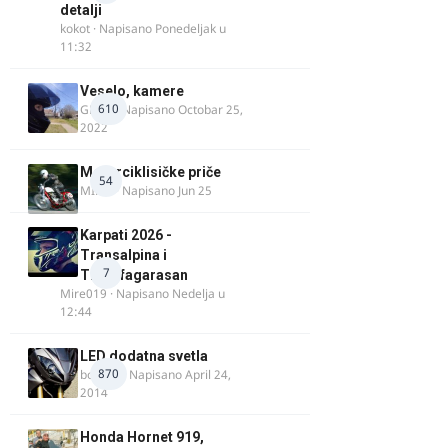
detalji
kokot
· Napisano
Ponedeljak u
11:32
Veselo, kamere
610
GR 46
· Napisano
Octobar 25,
2022
Motorciklisičke priče
54
MIHO
· Napisano
Jun 25
Karpati 2026 -
Transalpina i
7
Transfagarasan
Mire019
· Napisano
Nedelja u
12:44
LED dodatna svetla
870
boki.64
· Napisano
April 24,
2014
Honda Hornet 919,