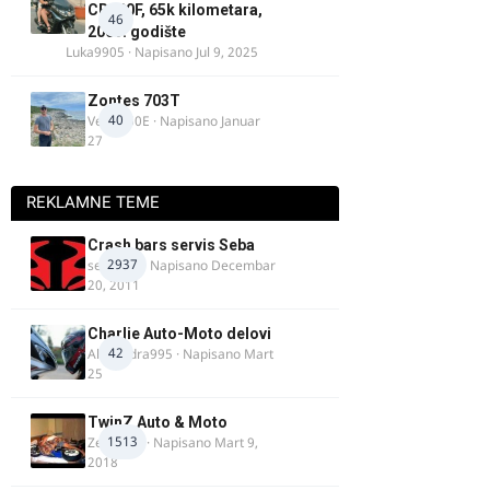
CB900F, 65k kilometara,
46
2005. godište
Luka9905
· Napisano
Jul 9, 2025
Zontes 703T
40
Verdi350E
· Napisano
Januar
27
REKLAMNE TEME
Crash bars servis Seba
2937
seba011
· Napisano
Decembar
20, 2011
Charlie Auto-Moto delovi
42
Alexandra995
· Napisano
Mart
25
TwinZ Auto & Moto
1513
Zeljkamp
· Napisano
Mart 9,
2018