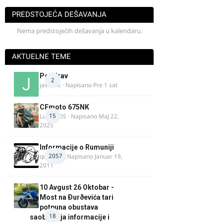
PREDSTOJEĆA DEŠAVANJA
Nema predstojećih dešavanja u kalendaru.
AKTUELNE TEME
Pozdrav
2
jasminc
· Napisano
Pre 1 sat
CFmoto 675NK
15
Luka9905
· Napisano
Maj 22,
2025
Informacije o Rumuniji
2057
quasaar
· Napisano
Januar 19,
2011
10 Avgust 26 Oktobar -
Most na Ðurðevića tari
potpuna obustava
18
saobraćaja informacije i