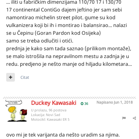
... iliti u fabričkim dimenzijama 110/70 17 i 130/70
17 continental ContiGo dajem jeftino jer sam sebi
namontirao michelin street pilot. gume su kod
vulkanizera koji bi ih i montirao i balansirao... nalazi
se u Čepinu (Goran Pardon kod Osijeka)
samo se treba odlučiti i otići.
prednja je kako sam tada saznao (prilikom montaže),
se malo istrošila na nepravilnom mestu a zadnja je u
redu. predjeno je nešto manje od hiljadu kilometara...
Citat
Duckey Kawasaki
Napisano
Jun 1, 2018
36
U prolazu, 96 postova
Lokacija:
Novi Sad
Motocikl:
Kawasaki ER 5
ovo mi je tek varijanta da nešto uradim sa njima.