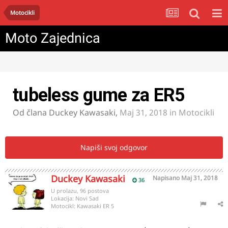
Motocikli
Moto Zajednica
tubeless gume za ER5
Od člana
Duckey Kawasaki
,
Maj 31, 2018
in
Motocikli
Napiši svoj odgovor
Duckey Kawasaki
Napisano
Maj 31, 2018
36
U prolazu, 96 postova
Lokacija:
Novi Sad
Motocikl:
Kawasaki ER 5