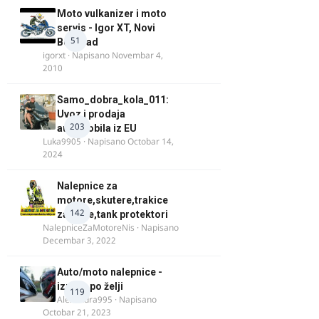
Moto vulkanizer i moto
servis - Igor XT, Novi
51
Beograd
igorxt
· Napisano
Novembar 4,
2010
Samo_dobra_kola_011:
Uvoz i prodaja
203
automobila iz EU
Luka9905
· Napisano
Octobar 14,
2024
Nalepnice za
motore,skutere,trakice
142
za felne,tank protektori
NalepniceZaMotoreNis
· Napisano
Decembar 3, 2022
Auto/moto nalepnice -
izrada po želji
119
Alexandra995
· Napisano
Octobar 21, 2023