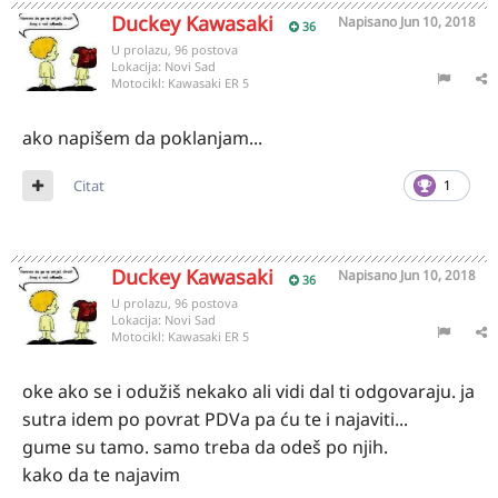
Duckey Kawasaki
Napisano
Jun 10, 2018
36
U prolazu, 96 postova
Lokacija:
Novi Sad
Motocikl:
Kawasaki ER 5
ako napišem da poklanjam...
Citat
1
Duckey Kawasaki
Napisano
Jun 10, 2018
36
U prolazu, 96 postova
Lokacija:
Novi Sad
Motocikl:
Kawasaki ER 5
oke ako se i odužiš nekako ali vidi dal ti odgovaraju. ja
sutra idem po povrat PDVa pa ću te i najaviti...
gume su tamo. samo treba da odeš po njih.
kako da te najavim