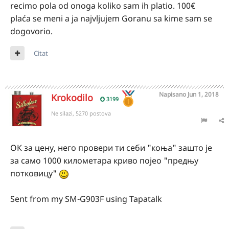
recimo pola od onoga koliko sam ih platio. 100€
plaća se meni a ja najvljujem Goranu sa kime sam se
dogovorio.
Citat
Napisano
Jun 1, 2018
Krokodilo
3199
Ne silazi, 5270 postova
ОК за цену, него провери ти себи "коња" зашто је
за само 1000 километара криво појео "предњу
потковицу"
Sent from my SM-G903F using Tapatalk