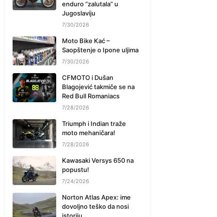
enduro “zalutala” u
Jugoslaviju
7/30/2026
Moto Bike Kać –
Saopštenje o Ipone uljima
7/30/2026
CFMOTO i Dušan
Blagojević takmiče se na
Red Bull Romaniacs
7/28/2026
Triumph i Indian traže
moto mehaničara!
7/28/2026
Kawasaki Versys 650 na
popustu!
7/24/2026
Norton Atlas Apex: ime
dovoljno teško da nosi
istoriju