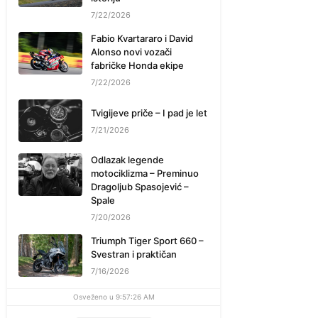
7/22/2026
Fabio Kvartararo i David
Alonso novi vozači
fabričke Honda ekipe
7/22/2026
Tvigijeve priče – I pad je let
7/21/2026
Odlazak legende
motociklizma – Preminuo
Dragoljub Spasojević –
Spale
7/20/2026
Triumph Tiger Sport 660 –
Svestran i praktičan
7/16/2026
Osveženo u 9:57:26 AM