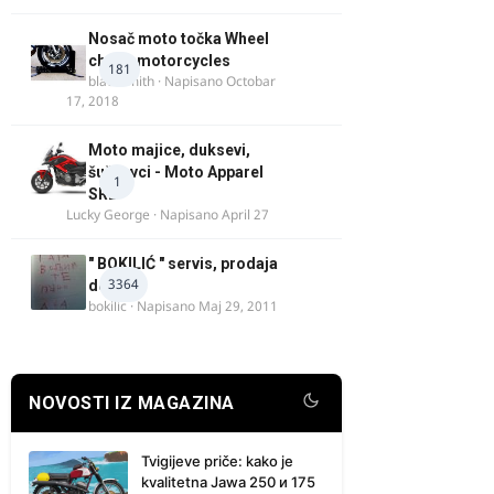
Nosač moto točka Wheel
chock motorcycles
181
blacksmith
· Napisano
Octobar
17, 2018
Moto majice, duksevi,
šuškavci - Moto Apparel
1
SRB
Lucky George
· Napisano
April 27
" BOKILIĆ " servis, prodaja
3364
delova
bokilic
· Napisano
Maj 29, 2011
NOVOSTI IZ MAGAZINA
Tvigijeve priče: kako je
kvalitetna Jawa 250 и 175