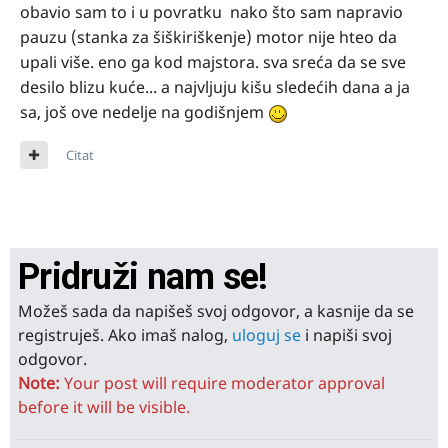
obavio sam to i u povratku nako što sam napravio
pauzu (stanka za šiškiriškenje) motor nije hteo da
upali više. eno ga kod majstora. sva sreća da se sve
desilo blizu kuće... a najvljuju kišu sledećih dana a ja
sa, još ove nedelje na godišnjem
Citat
Pridruži nam se!
Možeš sada da napišeš svoj odgovor, a kasnije da se
registruješ. Ako imaš nalog,
uloguj se
i napiši svoj
odgovor.
Note:
Your post will require moderator approval
before it will be visible.