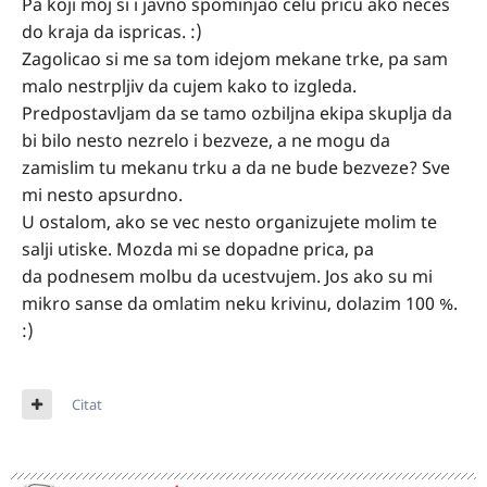
Pa koji moj si i javno spominjao celu pricu ako neces
do kraja da ispricas.
:)
Zagolicao si me sa tom idejom mekane trke, pa sam
malo nestrpljiv da cujem kako to izgleda.
Predpostavljam da se tamo ozbiljna ekipa skuplja da
bi bilo nesto nezrelo i bezveze, a ne mogu da
zamislim tu mekanu trku a da ne bude bezveze? Sve
mi nesto apsurdno.
U ostalom, ako se vec nesto organizujete molim te
salji utiske. Mozda mi se dopadne prica, pa
da podnesem molbu da ucestvujem. Jos ako su mi
mikro sanse da omlatim neku krivinu, dolazim 100 %.
:)
Citat