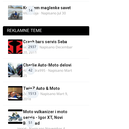
Kupujem maglenke savet
14
Vitez Koja
· Napisano
Jul 30
REKLAMNE TEME
Crash bars servis Seba
2937
seba011
· Napisano
Decembar
20, 2011
Charlie Auto-Moto delovi
42
Alexandra995
· Napisano
Mart
25
TwinZ Auto & Moto
1513
Zeljkamp
· Napisano
Mart 9,
2018
Moto vulkanizer i moto
servis - Igor XT, Novi
51
Beograd
igorxt
· Napisano
Novembar 4,