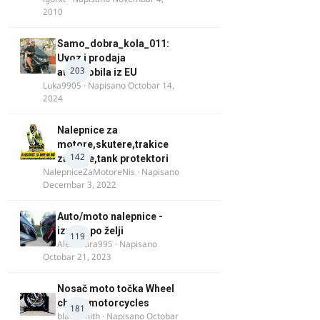
2010
Samo_dobra_kola_011:
Uvoz i prodaja
203
automobila iz EU
Luka9905
· Napisano
Octobar 14,
2024
Nalepnice za
motore,skutere,trakice
142
za felne,tank protektori
NalepniceZaMotoreNis
· Napisano
Decembar 3, 2022
Auto/moto nalepnice -
izrada po želji
119
Alexandra995
· Napisano
Octobar 21, 2023
Nosač moto točka Wheel
chock motorcycles
181
blacksmith
· Napisano
Octobar