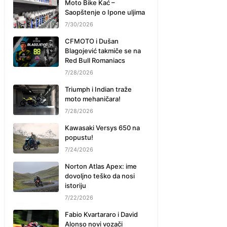
Moto Bike Kać –
Saopštenje o Ipone uljima
7/30/2026
CFMOTO i Dušan
Blagojević takmiče se na
Red Bull Romaniacs
7/28/2026
Triumph i Indian traže
moto mehaničara!
7/28/2026
Kawasaki Versys 650 na
popustu!
7/24/2026
Norton Atlas Apex: ime
dovoljno teško da nosi
istoriju
7/22/2026
Fabio Kvartararo i David
Alonso novi vozači