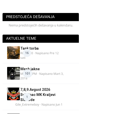
PREDSTOJEĆA DEŠAVANJA
Nema predstojećih dešavanja u kalendaru.
AKTUELNE TEME
Tank torba
16
Rider000
· Napisano
Pre 12
sati
Mesh jakne
101
MostarRPM
· Napisano
Mart 3,
2018
7,8,9.Avgust 2026
Svilajnac MK Kraljevi
1
Slobode
Gile_Extremeboy
· Napisano
Jun 1