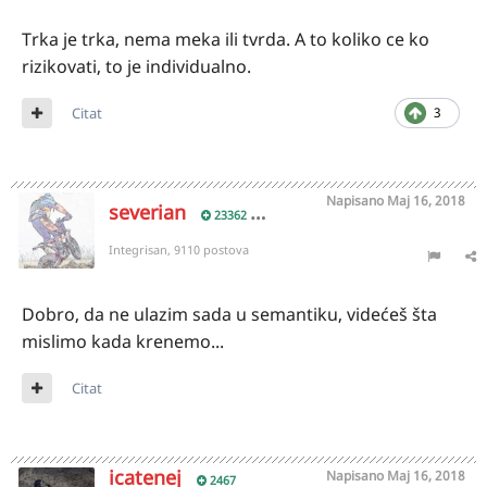
Trka je trka, nema meka ili tvrda. A to koliko ce ko
rizikovati, to je individualno.
Citat
3
Napisano
Maj 16, 2018
severian
23362
Integrisan, 9110 postova
Dobro, da ne ulazim sada u semantiku, videćeš šta
mislimo kada krenemo...
Citat
icatenej
Napisano
Maj 16, 2018
2467