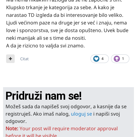
Klupsko trkanje je kategorija za sebe. A kako je
narastao TD izgleda da bi interesovanje bilo veliko.
Ljudi većinom paze na druge jer se već i znaju, nema
love i sponzorstva, sve je dosta opušteno. Uvek bude
neki manijak ali se s time da nositi.
A da je rizicno to valjda svi znamo.
Citat
4
1
Pridruži nam se!
Možeš sada da napišeš svoj odgovor, a kasnije da se
registruješ. Ako imaš nalog,
uloguj se
i napiši svoj
odgovor.
Note:
Your post will require moderator approval
before it will be visible.