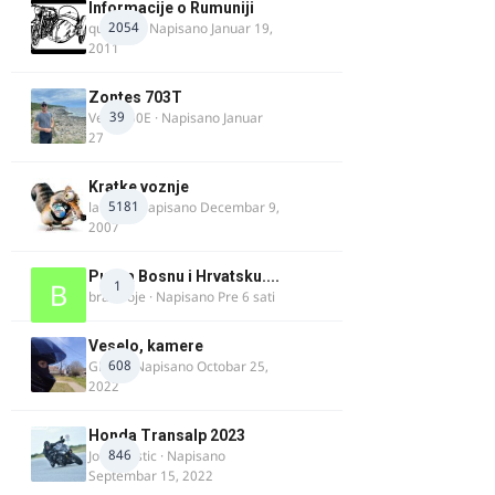
Informacije o Rumuniji
2054
quasaar
· Napisano
Januar 19,
2011
Zontes 703T
39
Verdi350E
· Napisano
Januar
27
Kratke voznje
5181
lalajko
· Napisano
Decembar 9,
2007
Put za Bosnu i Hrvatsku....
1
bradivoje
· Napisano
Pre 6 sati
Veselo, kamere
608
GR 46
· Napisano
Octobar 25,
2022
Honda Transalp 2023
846
Jovan Ristic
· Napisano
Septembar 15, 2022