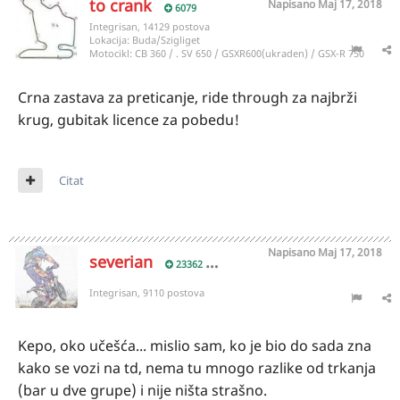
to crank
Napisano
Maj 17, 2018
6079
Integrisan, 14129 postova
Lokacija:
Buda/Szigliget
Motocikl:
CB 360 / . SV 650 / GSXR600(ukraden) / GSX-R 750
Crna zastava za preticanje, ride through za najbrži
krug, gubitak licence za pobedu!
Citat
Napisano
Maj 17, 2018
severian
23362
Integrisan, 9110 postova
Kepo, oko učešća... mislio sam, ko je bio do sada zna
kako se vozi na td, nema tu mnogo razlike od trkanja
(bar u dve grupe) i nije ništa strašno.