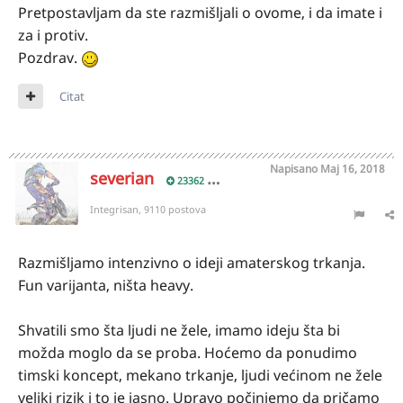
Pretpostavljam da ste razmišljali o ovome, i da imate i
za i protiv.
Pozdrav.
Citat
Napisano
Maj 16, 2018
severian
23362
Integrisan, 9110 postova
Razmišljamo intenzivno o ideji amaterskog trkanja.
Fun varijanta, ništa heavy.
Shvatili smo šta ljudi ne žele, imamo ideju šta bi
možda moglo da se proba. Hoćemo da ponudimo
timski koncept, mekano trkanje, ljudi većinom ne žele
veliki rizik i to je jasno. Upravo počinjemo da pričamo