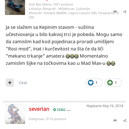
Duh Bez Sekire, 1041 postova
Lokacija:
Beograd - Miljakovac, Ljubovija
Motocikl:
Yamaha XJ600N, Cagiva Canyon 600, Husqvarna TE
250
Ja se slažem sa Kepinim stavom - suština
učestvovanja u bilo kakvoj trci je pobeda. Mogu samo
da zamislim kad kod pojedinaca proradi umišljeni
"Rosi mod", inat i kurčevitost na šta će da liči
"mekano trkanje" amatera
Momentalno
zamislim šijke na točkovima kao u Mad Max-u
Citat
1
1
Napisano
Maj 16, 2018
severian
23362
Integrisan, 9110 postova