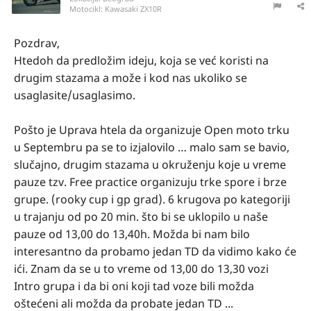
Motocikl:
Kawasaki ZX10R
Pozdrav,
Htedoh da predložim ideju, koja se već koristi na
drugim stazama a može i kod nas ukoliko se
usaglasite/usaglasimo.
Pošto je Uprava htela da organizuje Open moto trku
u Septembru pa se to izjalovilo … malo sam se bavio,
slučajno, drugim stazama u okruženju koje u vreme
pauze tzv. Free practice organizuju trke spore i brze
grupe. (rooky cup i gp grad). 6 krugova po kategoriji
u trajanju od po 20 min. što bi se uklopilo u naše
pauze od 13,00 do 13,40h. Možda bi nam bilo
interesantno da probamo jedan TD da vidimo kako će
ići. Znam da se u to vreme od 13,00 do 13,30 vozi
Intro grupa i da bi oni koji tad voze bili možda
oštećeni ali možda da probate jedan TD ...