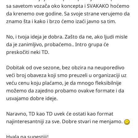
sa savetom vozača oko koncepta i SVAKAKO hoćemo
da krenemo ove godine. Sa svoje strane verujemo da
znamo šta i kako i brzo ćemo izaći javno sa tim.
No, i tvoja ideja je dobra. Zašto da ne, ako ljudi misle
da je zanimljivo, probaćemo.. Intro grupa će
preskočiti neki TD.
Dobitak od ove sezone, bez obzira na neuporedivo
veći broj obaveza koji smo preuzeli u organizaciji uz
veću cenu koju plaćamo, je da mnogo fleksibilnije
možemo da zajedno probamo ovakve formate i da
usvajamo dobre ideje.
Naravno, TD kao TD uvek će ostati kao format
najinteresantniji za sve. Dobre stvari ne menjamo.
Hvala na sugestiji!