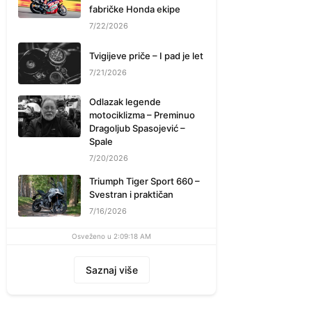
fabričke Honda ekipe
7/22/2026
Tvigijeve priče – I pad je let
7/21/2026
Odlazak legende
motociklizma – Preminuo
Dragoljub Spasojević –
Spale
7/20/2026
Triumph Tiger Sport 660 –
Svestran i praktičan
7/16/2026
Osveženo u 2:09:18 AM
Saznaj više