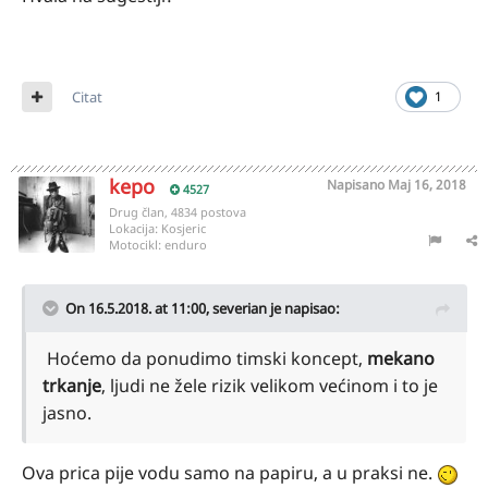
Citat
1
kepo
Napisano
Maj 16, 2018
4527
Drug član, 4834 postova
Lokacija:
Kosjeric
Motocikl:
enduro
On 16.5.2018. at 11:00,
severian
je napisao:
Hoćemo da ponudimo timski koncept,
mekano
trkanje
, ljudi ne žele rizik velikom većinom i to je
jasno.
Ova prica pije vodu samo na papiru, a u praksi ne.