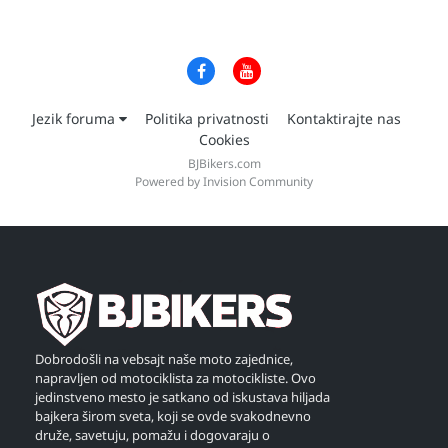
Jezik foruma
Politika privatnosti
Kontaktirajte nas
Cookies
BJBikers.com
Powered by Invision Community
Dobrodošli na vebsajt naše moto zajednice,
napravljen od motociklista za motocikliste. Ovo
jedinstveno mesto je satkano od iskustava hiljada
bajkera širom sveta, koji se ovde svakodnevno
druže, savetuju, pomažu i dogovaraju o