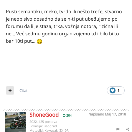
Pusti semantiku, meko, tvrdo ili nešto treće, stvarno
je neopisivo dosadno da se n-ti put ubeđujemo po
forumu da li je staza, trka, vožnja notora, rizična ili
ne... Već sedmu godinu organizujemo td i bilo bi to
bar 10ti put...
Citat
1
ShoneGood
Napisano
Maj 17, 2018
204
SC22, 425 postova
Lokacija:
Beograd
Motocikl:
Kawasaki ZX10R