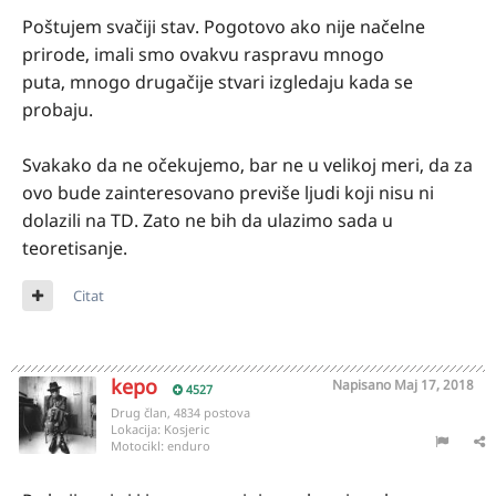
Poštujem svačiji stav. Pogotovo ako nije načelne
prirode, imali smo ovakvu raspravu mnogo
puta, mnogo drugačije stvari izgledaju kada se
probaju.
Svakako da ne očekujemo, bar ne u velikoj meri, da za
ovo bude zainteresovano previše ljudi koji nisu ni
dolazili na TD. Zato ne bih da ulazimo sada u
teoretisanje.
Citat
kepo
Napisano
Maj 17, 2018
4527
Drug član, 4834 postova
Lokacija:
Kosjeric
Motocikl:
enduro