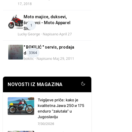
17, 2018
Moto majice, duksevi,
šuškavci - Moto Apparel
1
SRB
Lucky George
· Napisano
April 27
" BOKILIĆ " servis, prodaja
3364
delova
bokilic
· Napisano
Maj 29, 2011
NOVOSTI IZ MAGAZINA
Tvigijeve priče: kako je
kvalitetna Jawa 250 и 175
enduro “zalutala” u
Jugoslaviju
7/30/2026