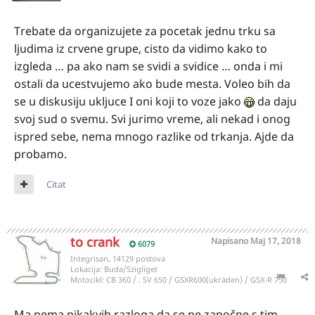
Trebate da organizujete za pocetak jednu trku sa
ljudima iz crvene grupe, cisto da vidimo kako to
izgleda … pa ako nam se svidi a svidice … onda i mi
ostali da ucestvujemo ako bude mesta. Voleo bih da
se u diskusiju ukljuce I oni koji to voze jako
da daju
svoj sud o svemu. Svi jurimo vreme, ali nekad i onog
ispred sebe, nema mnogo razlike od trkanja. Ajde da
probamo.
Citat
to crank
Napisano
Maj 17, 2018
6079
Integrisan, 14129 postova
Lokacija:
Buda/Szigliget
Motocikl:
CB 360 / . SV 650 / GSXR600(ukraden) / GSX-R 750
Ma nema nikakvih razloga da se ne započne s tim.