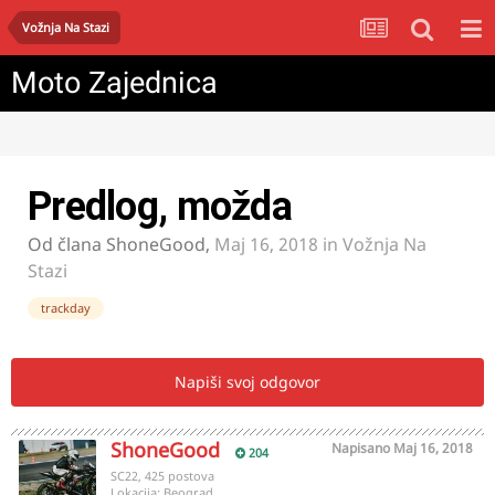
Vožnja Na Stazi
Moto Zajednica
Predlog, možda
Od člana
ShoneGood
,
Maj 16, 2018
in
Vožnja Na
Stazi
trackday
Napiši svoj odgovor
ShoneGood
Napisano
Maj 16, 2018
204
SC22, 425 postova
Lokacija:
Beograd