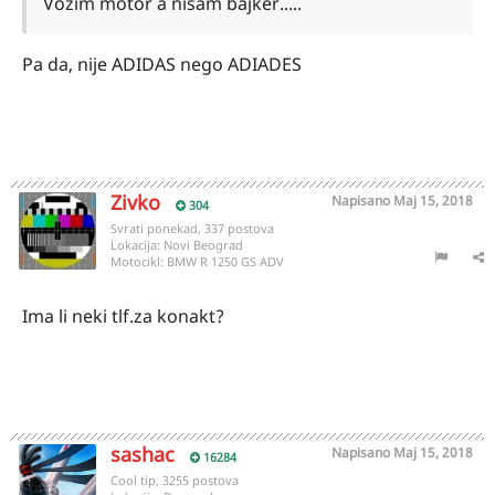
Vozim motor a nisam bajker.....
Pa da, nije ADIDAS nego ADIADES
Zivko
Napisano
Maj 15, 2018
304
Svrati ponekad, 337 postova
Lokacija:
Novi Beograd
Motocikl:
BMW R 1250 GS ADV
Ima li neki tlf.za konakt?
sashac
Napisano
Maj 15, 2018
16284
Cool tip, 3255 postova