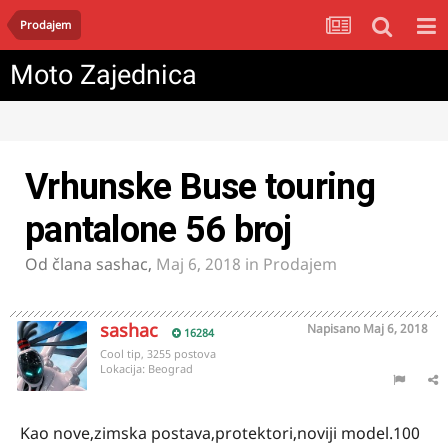
Prodajem
Moto Zajednica
Vrhunske Buse touring
pantalone 56 broj
Od člana
sashac
,
Maj 6, 2018
in
Prodajem
sashac
Napisano
Maj 6, 2018
16284
Cool tip, 3255 postova
Lokacija:
Beograd
Kao nove,zimska postava,protektori,noviji model.100