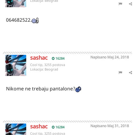
Lokacija:
Beograd
064682522.
sashac
Napisano
Maj 24, 2018
16284
Cool tip, 3255 postova
Lokacija:
Beograd
Nikome ne trebaju pantalone?
sashac
Napisano
Maj 31, 2018
16284
Cool tip, 3255 postova