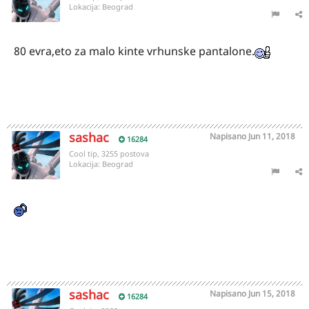
Lokacija:
Beograd
80 evra,eto za malo kinte vrhunske pantalone.
sashac
Napisano
Jun 11, 2018
16284
Cool tip, 3255 postova
Lokacija:
Beograd
sashac
Napisano
Jun 15, 2018
16284