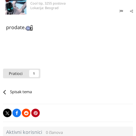
Cool tip, 3255 postova
Lokacija:
Beograd
prodate.
Pratioci
1
Spisak tema
Aktivni korisnici
0 članova