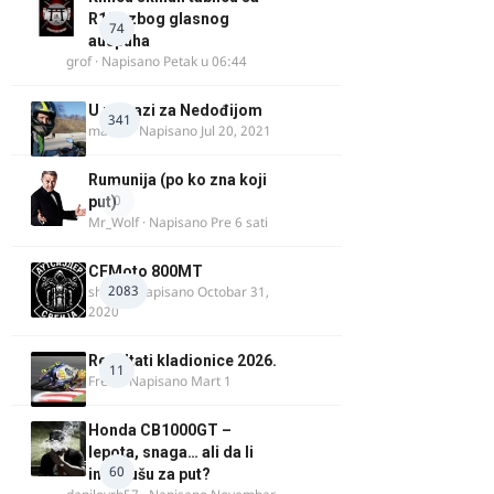
R125 zbog glasnog
74
auspuha
grof
· Napisano
Petak u 06:44
U potrazi za Nedođijom
341
makikt
· Napisano
Jul 20, 2021
Rumunija (po ko zna koji
0
put)
Mr_Wolf
· Napisano
Pre 6 sati
CFMoto 800MT
2083
shlem
· Napisano
Octobar 31,
2020
Rezultati kladionice 2026.
11
Fredi
· Napisano
Mart 1
Honda CB1000GT –
lepota, snaga… ali da li
60
ima dušu za put?