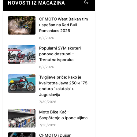
NOVOSTI IZ MAGAZINA
CFMOTO West Balkan tim
uspešan na Red Bull
Romaniacs 2026
8/7/2026
Popularni SYM skuteri
ponovo dostupni –
Trenutna isporuka
8/7/2026
Tvigijeve priče: kako je
kvalitetna Jawa 250 и 175
enduro “zalutala” u
Jugoslaviju
7/30/2026
Moto Bike Kać –
Saopštenje o Ipone uljima
7/30/2026
CFMOTO i Dušan