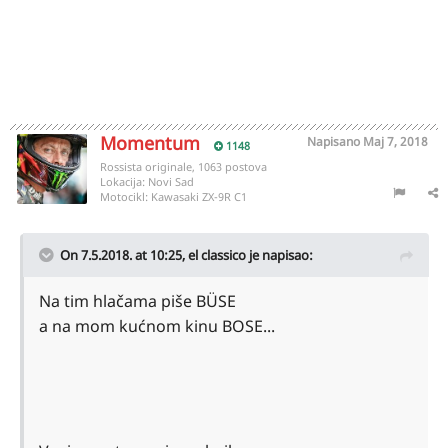
Momentum
Napisano
Maj 7, 2018
1148
Rossista originale, 1063 postova
Lokacija:
Novi Sad
Motocikl:
Kawasaki ZX-9R C1
On 7.5.2018. at 10:25,
el classico
je napisao:
Na tim hlačama piše BÜSE
a na mom kućnom kinu BOSE...