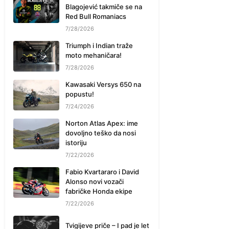
Blagojević takmiče se na
Red Bull Romaniacs
7/28/2026
Triumph i Indian traže
moto mehaničara!
7/28/2026
Kawasaki Versys 650 na
popustu!
7/24/2026
Norton Atlas Apex: ime
dovoljno teško da nosi
istoriju
7/22/2026
Fabio Kvartararo i David
Alonso novi vozači
fabričke Honda ekipe
7/22/2026
Tvigijeve priče – I pad je let