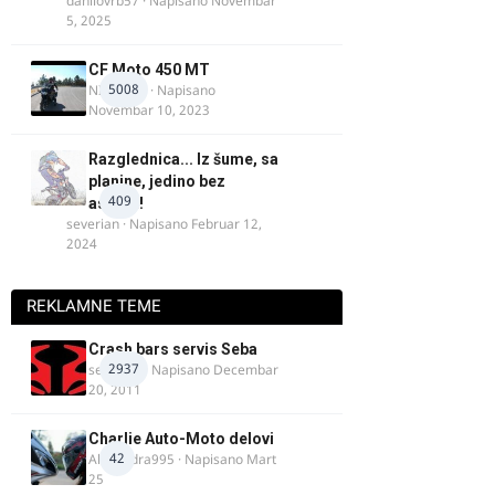
danilovrb57
· Napisano
Novembar
5, 2025
CF Moto 450 MT
5008
NIKOLA 1
· Napisano
Novembar 10, 2023
Razglednica... Iz šume, sa
planine, jedino bez
409
asfalta!
severian
· Napisano
Februar 12,
2024
REKLAMNE TEME
Crash bars servis Seba
2937
seba011
· Napisano
Decembar
20, 2011
Charlie Auto-Moto delovi
42
Alexandra995
· Napisano
Mart
25