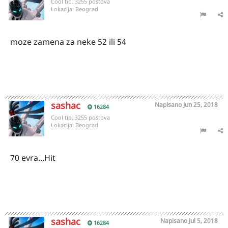
Cool tip, 3255 postova
Lokacija:
Beograd
moze zamena za neke 52 ili 54
sashac
Napisano
Jun 25, 2018
16284
Cool tip, 3255 postova
Lokacija:
Beograd
70 evra...Hit
sashac
Napisano
Jul 5, 2018
16284