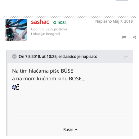
sashac
Napisano
Maj 7, 2018
16284
Cool tip, 3255 postova
Lokacija:
Beograd
On 7.5.2018. at 10:25,
el classico
je napisao:
Na tim hlačama piše BÜSE
a na mom kućnom kinu BOSE...
Vozim motor a nisam bajker.....
Raširi