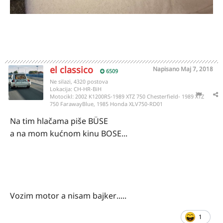
el classico
Napisano
Maj 7, 2018
6509
Ne silazi, 4320 postova
Lokacija:
CH-HR-BiH
Motocikl:
2002 K1200RS-1989 XTZ 750 Chesterfield- 1989 XTZ
750 FarawayBlue, 1985 Honda XLV750-RD01
Na tim hlačama piše BÜSE
a na mom kućnom kinu BOSE...
Vozim motor a nisam bajker.....
1