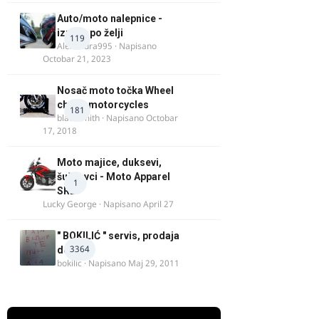
Auto/moto nalepnice -
izrada po želji
119
Alexandra995
· Napisano
Octobar 21, 2023
Nosač moto točka Wheel
chock motorcycles
181
blacksmith
· Napisano
Octobar
17, 2018
Moto majice, duksevi,
šuškavci - Moto Apparel
1
SRB
Lucky George
· Napisano
April 27
" BOKILIĆ " servis, prodaja
3364
delova
bokilic
· Napisano
Maj 29, 2011