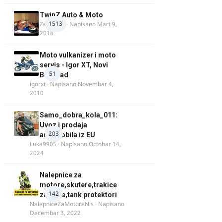
TwinZ Auto & Moto
1513
Zeljkamp
· Napisano
Mart 9,
2018
Moto vulkanizer i moto
servis - Igor XT, Novi
51
Beograd
igorxt
· Napisano
Novembar 4,
2010
Samo_dobra_kola_011:
Uvoz i prodaja
203
automobila iz EU
Luka9905
· Napisano
Octobar 14,
2024
Nalepnice za
motore,skutere,trakice
142
za felne,tank protektori
NalepniceZaMotoreNis
· Napisano
Decembar 3, 2022