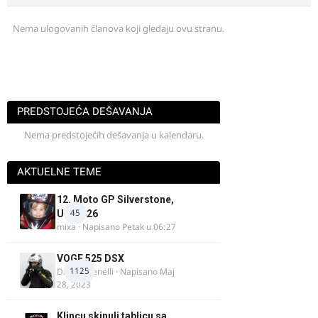
Nema ulogovanih članova koji gledaju ovu stranu.
PREDSTOJEĆA DEŠAVANJA
Nema predstojećih dešavanja u kalendaru.
AKTUELNE TEME
12. Moto GP Silverstone,
45
UK, 2026
mixa
· Napisano
Petak u 06:27
VOGE 525 DSX
1125
DraganBenelli
· Napisano
Maj
28, 2023
Klincu skinuli tablicu sa