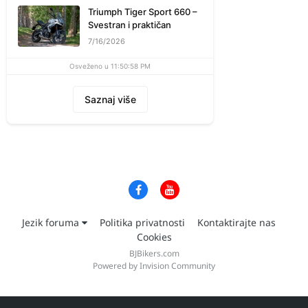
Triumph Tiger Sport 660 –
Svestran i praktičan
7/16/2026
Osveženo u 11:50:58 PM
Saznaj više
Jezik foruma
Politika privatnosti
Kontaktirajte nas
Cookies
BJBikers.com
Powered by Invision Community