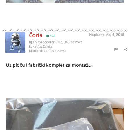
Čorta
Napisano
Maj 6, 2018
178
BJB Maxi Scooter Club, 346 postova
Lokacija:
Zaječar
Motocikl:
Zontes + Kawa
Uz ploču i fabrički komplet za montažu.