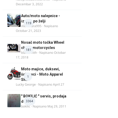
Decembar 3, 2022
Auto/moto nalepnice -
izrada po želji
119
Alexandra995
· Napisano
Octobar 21, 2023
Nosač moto točka Wheel
chock motorcycles
181
blacksmith
· Napisano
Octobar
17, 2018
Moto majice, duksevi,
šuškavci - Moto Apparel
1
SRB
Lucky George
· Napisano
April 27
" BOKILIĆ " servis, prodaja
3364
delova
bokilic
· Napisano
Maj 29, 2011