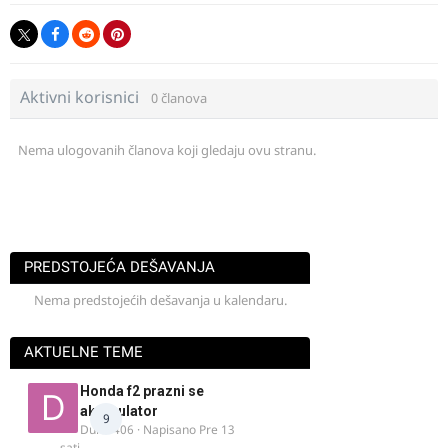
Aktivni korisnici
0 članova
Nema ulogovanih članova koji gledaju ovu stranu.
PREDSTOJEĆA DEŠAVANJA
Nema predstojećih dešavanja u kalendaru.
AKTUELNE TEME
Honda f2 prazni se
akomulator
9
Dule1406
· Napisano
Pre 13
sati