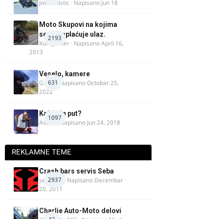
Jovan Ristic
· Napisano
Jun 18
Moto Skupovi na kojima
se ne naplaćuje ulaz.
2193
Kum_Mixer
· Napisano
April 16,
2013
Veselo, kamere
631
GR 46
· Napisano
Octobar 25,
2022
Kakav je put?
1097
Astral
· Napisano
Jun 24, 2018
REKLAMNE TEME
Crash bars servis Seba
2937
seba011
· Napisano
Decembar
20, 2011
Charlie Auto-Moto delovi