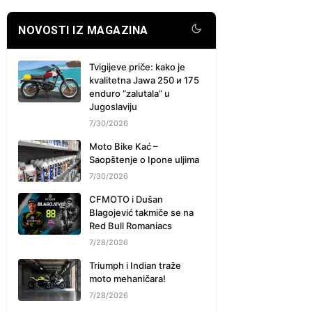
NOVOSTI IZ MAGAZINA
Tvigijeve priče: kako je
kvalitetna Jawa 250 и 175
enduro “zalutala” u
Jugoslaviju
7/30/2026
Moto Bike Kać –
Saopštenje o Ipone uljima
7/30/2026
CFMOTO i Dušan
Blagojević takmiče se na
Red Bull Romaniacs
7/28/2026
Triumph i Indian traže
moto mehaničara!
7/28/2026