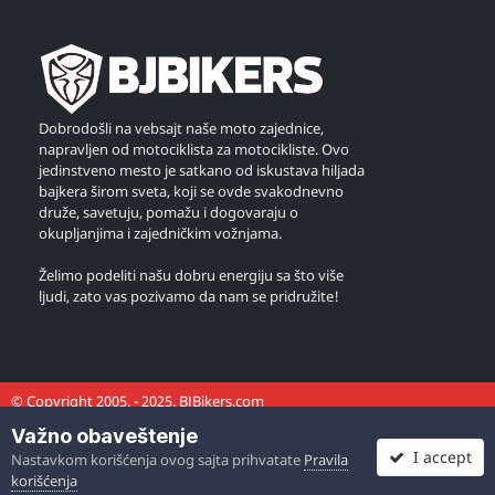
Dobrodošli na vebsajt naše moto zajednice,
napravljen od motociklista za motocikliste. Ovo
jedinstveno mesto je satkano od iskustava hiljada
bajkera širom sveta, koji se ovde svakodnevno
druže, savetuju, pomažu i dogovaraju o
okupljanjima i zajedničkim vožnjama.
Želimo podeliti našu dobru energiju sa što više
ljudi, zato vas pozivamo da nam se pridružite!
© Copyright 2005. - 2025. BJBikers.com
Važno obaveštenje
I accept
Nastavkom korišćenja ovog sajta prihvatate
Pravila
korišćenja