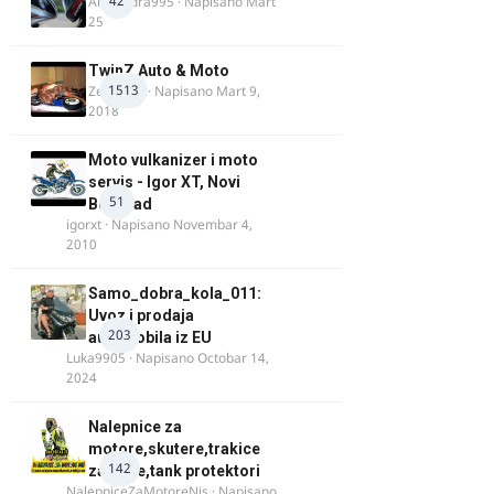
42
Alexandra995
· Napisano
Mart
25
TwinZ Auto & Moto
1513
Zeljkamp
· Napisano
Mart 9,
2018
Moto vulkanizer i moto
servis - Igor XT, Novi
51
Beograd
igorxt
· Napisano
Novembar 4,
2010
Samo_dobra_kola_011:
Uvoz i prodaja
203
automobila iz EU
Luka9905
· Napisano
Octobar 14,
2024
Nalepnice za
motore,skutere,trakice
142
za felne,tank protektori
NalepniceZaMotoreNis
· Napisano