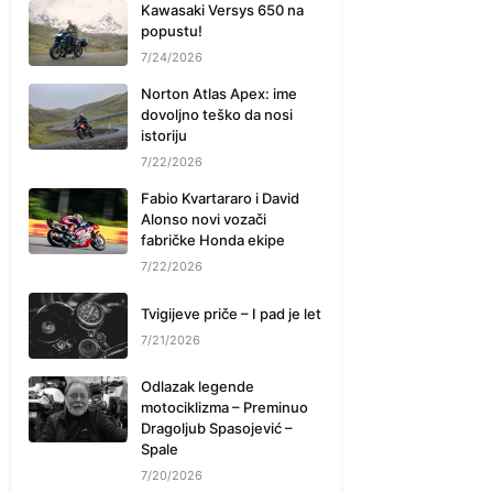
Kawasaki Versys 650 na
popustu!
7/24/2026
Norton Atlas Apex: ime
dovoljno teško da nosi
istoriju
7/22/2026
Fabio Kvartararo i David
Alonso novi vozači
fabričke Honda ekipe
7/22/2026
Tvigijeve priče – I pad je let
7/21/2026
Odlazak legende
motociklizma – Preminuo
Dragoljub Spasojević –
Spale
7/20/2026