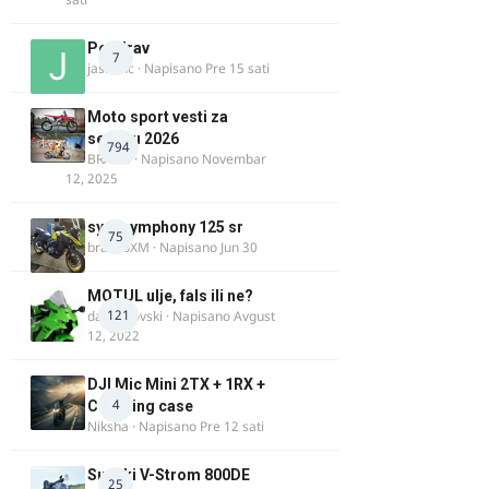
Pozdrav
7
jasminc
· Napisano
Pre 15 sati
Moto sport vesti za
sezonu 2026
794
BRACO
· Napisano
Novembar
12, 2025
sym symphony 125 sr
75
brankoXM
· Napisano
Jun 30
MOTUL ulje, fals ili ne?
121
dalipopovski
· Napisano
Avgust
12, 2022
DJI Mic Mini 2TX + 1RX +
4
Charging case
Niksha
· Napisano
Pre 12 sati
Suzuki V-Strom 800DE
25