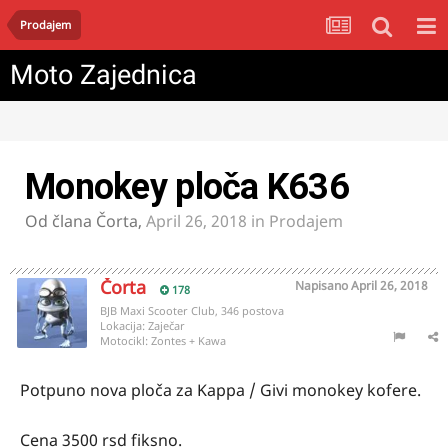
Prodajem
Moto Zajednica
Monokey ploča K636
Od člana
Čorta
,
April 26, 2018
in
Prodajem
Čorta
Napisano
April 26, 2018
178
BJB Maxi Scooter Club, 346 postova
Lokacija:
Zaječar
Motocikl:
Zontes + Kawa
Potpuno nova ploča za Kappa / Givi monokey kofere.
Cena 3500 rsd fiksno.