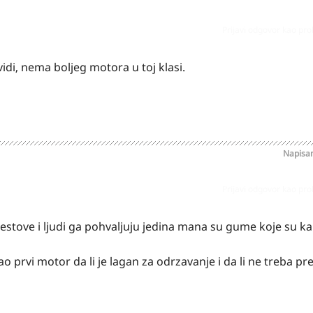
Prijavi odgovor kao pr
idi, nema boljeg motora u toj klasi.
Napisa
Prijavi odgovor kao pr
estove i ljudi ga pohvaljuju jedina mana su gume koje su ka
o prvi motor da li je lagan za odrzavanje i da li ne treba pr