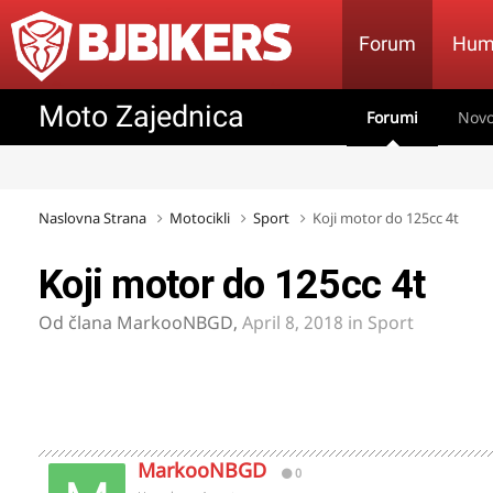
Forum
Hum
Moto Zajednica
Forumi
Novo
Naslovna Strana
Motocikli
Sport
Koji motor do 125cc 4t
Koji motor do 125cc 4t
Od člana
MarkooNBGD
,
April 8, 2018
in
Sport
MarkooNBGD
0