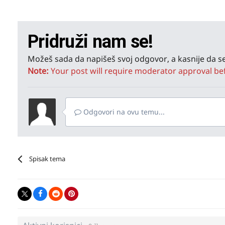
Pridruži nam se!
Možeš sada da napišeš svoj odgovor, a kasnije da se
Note:
Your post will require moderator approval befor
Odgovori na ovu temu...
Spisak tema