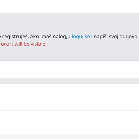
 registruješ. Ako imaš nalog,
uloguj se
i napiši svoj odgovor
e it will be visible.