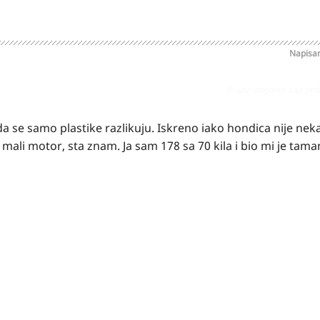
Napisa
Prijavi odgovor kao pr
a se samo plastike razlikuju. Iskreno iako hondica nije neka
li motor, sta znam. Ja sam 178 sa 70 kila i bio mi je tama