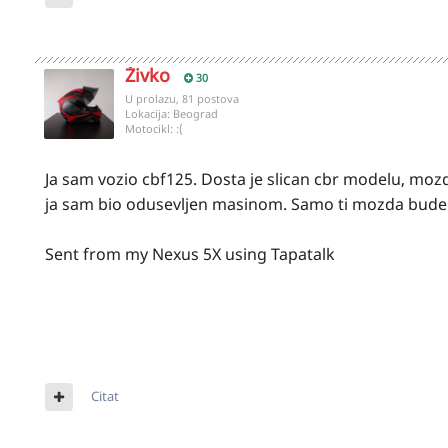
Živko
30
U prolazu, 81 postova
Lokacija:
Beograd
Motocikl:
:(
Ja sam vozio cbf125. Dosta je slican cbr modelu, mozd
ja sam bio odusevljen masinom. Samo ti mozda bude ma
Sent from my Nexus 5X using Tapatalk
Citat