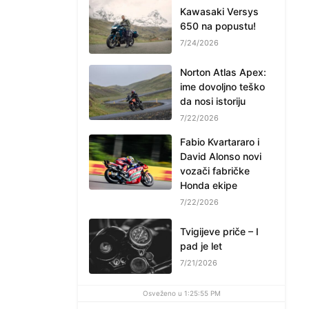
Kawasaki Versys
650 na popustu!
7/24/2026
Norton Atlas Apex:
ime dovoljno teško
da nosi istoriju
7/22/2026
Fabio Kvartararo i
David Alonso novi
vozači fabričke
Honda ekipe
7/22/2026
Tvigijeve priče – I
pad je let
7/21/2026
Osveženo u 1:25:55 PM