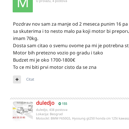
U prolazu, 4 postova
Pozdrav nov sam za manje od 2 meseca punim 16 pa 
sa skuterima i to nesto malo pa koji motor bi preporucil
imam 70kg.
Dosta sam citao o svemu ovome pa mi je potrebna s
Motor bih pretezno vozio po gradu i tako
Budzet mi je oko 1700-1800€
To ce mi biti prvi motor cisto da se zna
Citat
duledjo
155
duledjo, 438 postova
Lokacija:
Beograd
Motocikl:
BMW F650GS, Hyosung gt250 honda cm 125t kawasa