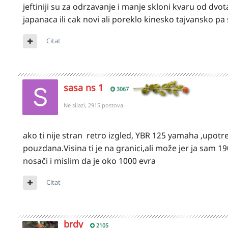
jeftiniji su za odrzavanje i manje skloni kvaru od dvo
japanaca ili cak novi ali poreklo kinesko tajvansko pa st
Citat
sasa ns 1
3067
Ne silazi, 2915 postova
ako ti nije stran retro izgled, YBR 125 yamaha ,upotre
pouzdana.Visina ti je na granici,ali može jer ja sam 1
nosači i mislim da je oko 1000 evra
Citat
brdy
2105