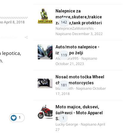
Nalepnice za
motore,skutere,trakice
no
April 8, 2018
142
za felne,tank protektori
NalepniceZaMotoreNis
·
Napisano
Decembar 3, 2022
oblematičan
Auto/moto nalepnice -
 lepotica,
izrada po želji
119
Alexandra995
· Napisano
n.
Octobar 21, 2023
Nosač moto točka Wheel
chock motorcycles
181
blacksmith
· Napisano
Octobar
17, 2018
Moto majice, duksevi,
šuškavci - Moto Apparel
1
1
SRB
Lucky George
· Napisano
April
27