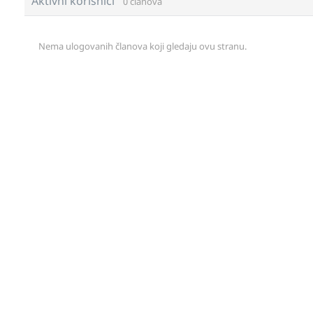
Aktivni korisnici
0 članova
Nema ulogovanih članova koji gledaju ovu stranu.