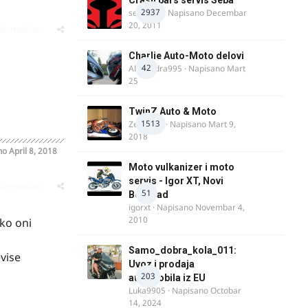
2937
seba011
· Napisano
Decembar
20, 2011
oblematičan
Charlie Auto-Moto delovi
42
Alexandra995
· Napisano
Mart
25
TwinZ Auto & Moto
1513
Zeljkamp
· Napisano
Mart 9,
2018
no
April 8, 2018
Moto vulkanizer i moto
servis - Igor XT, Novi
oblematičan
51
Beograd
igorxt
· Napisano
Novembar 4,
2010
ko oni
Samo_dobra_kola_011:
evise
Uvoz i prodaja
203
automobila iz EU
Luka9905
· Napisano
Octobar
14, 2024