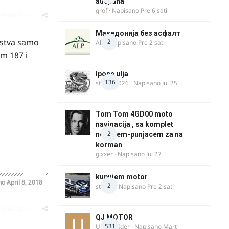
auspuha
grof
· Napisano
Pre 6 sati
oblematičan
Македонија без асфалт
ustva samo
2
Alp
· Napisano
Pre 2 sati
am 187 i
Ipone ulja
136
stryker_026
· Napisano
Jul 25
Tom Tom 4GD00 moto
navigacija , sa komplet
2
nosacem-punjacem za na
korman
gixxer
· Napisano
Jul 27
kupujem motor
no
April 8, 2018
2
strugo
· Napisano
Pre 2 sati
oblematičan
QJ MOTOR
531
Urban Rider
· Napisano
Mart