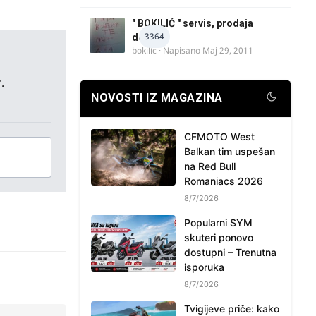
" BOKILIĆ " servis, prodaja
3364
delova
bokilic
· Napisano
Maj 29, 2011
.
NOVOSTI IZ MAGAZINA
CFMOTO West
Balkan tim uspešan
na Red Bull
Romaniacs 2026
8/7/2026
Popularni SYM
skuteri ponovo
dostupni – Trenutna
isporuka
8/7/2026
Tvigijeve priče: kako