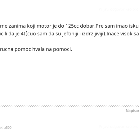
Prijavi odgovor kao pr
me zanima koji motor je do 125cc dobar.Pre sam imao isk
i da je 4t(cuo sam da su jeftiniji i izdrzljiviji).Inace visok s
trucna pomoc hvala na pomoci.
Napisa
Prijavi odgovor kao pr
ki z500