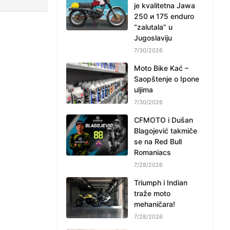
je kvalitetna Jawa
250 и 175 enduro
“zalutala” u
Jugoslaviju
7/30/2026
Moto Bike Kać –
Saopštenje o Ipone
uljima
7/30/2026
CFMOTO i Dušan
Blagojević takmiče
se na Red Bull
Romaniacs
7/28/2026
Triumph i Indian
traže moto
mehaničara!
7/28/2026