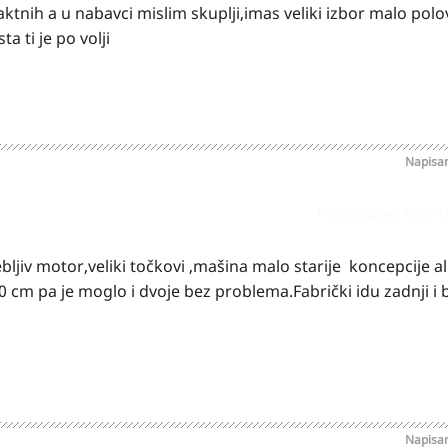
taktnih a u nabavci mislim skuplji,imas veliki izbor malo polo
a ti je po volji
Napisa
Prijavi odgovor kao pr
bljiv motor,veliki točkovi ,mašina malo starije koncepcije al
90 cm pa je moglo i dvoje bez problema.Fabrički idu zadnji i 
Napisa