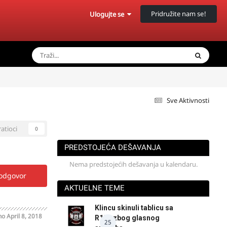
Pridružite nam se!
Ulogujte se
Sve Aktivnosti
ratioci
0
PREDSTOJEĆA DEŠAVANJA
Nema predstojećih dešavanja u kalendaru.
 odgovor
AKTUELNE TEME
Klincu skinuli tablicu sa
no
April 8, 2018
R125 zbog glasnog
25