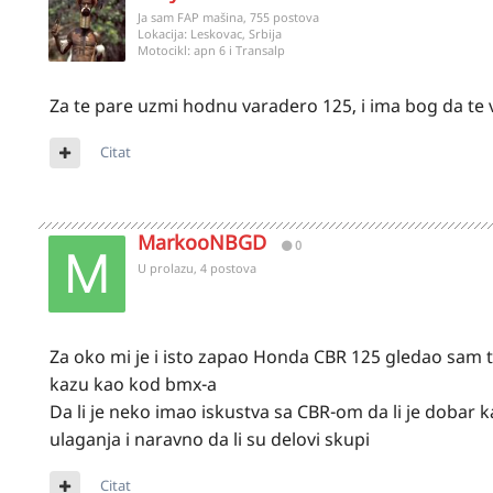
Ja sam FAP mašina, 755 postova
Lokacija:
Leskovac, Srbija
Motocikl:
apn 6 i Transalp
Za te pare uzmi hodnu varadero 125, i ima bog da te v
Citat
MarkooNBGD
0
U prolazu, 4 postova
Za oko mi je i isto zapao Honda CBR 125 gledao sam t
kazu kao kod bmx-a
Da li je neko imao iskustva sa CBR-om da li je dobar ka
ulaganja i naravno da li su delovi skupi
Citat