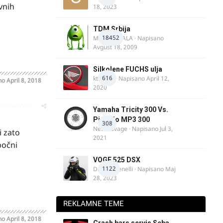
vnih
18, 2023
TDM Srbija
18452
MURICAMALA
· Napisano
Avgust 18, 2009
Silkolene FUCHS ulja
616
ktm600
· Napisano
April 12,
no
April 8, 2018
2020
oblematičan
Yamaha Tricity 300 Vs.
Piaggio MP3 300
308
Nesasavage
· Napisano
Jul 3,
i zato
2021
bočni
VOGE 525 DSX
1122
DraganBenelli
· Napisano
Maj
28, 2023
REKLAMNE TEME
no
April 8, 2018
Crash bars servis Seba