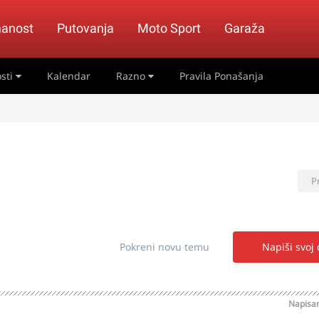
anost
Putovanja
Moto Sport
Garaža
sti
Kalendar
Razno
Pravila Ponašanja
P
Pokreni novu temu
Napiši svoj
Napisa