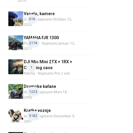
2019
Veselo, kamere
616
GR 46
· Napisano
Octobar 25,
2022
YAMAHA FJR 1300
2174
Petartdm
· Napisano
Januar 12,
2011
DJI Mic Mini 2TX + 1RX +
1
Charging case
Niksha
· Napisano
Pre 2 sati
Drumske kafane
1223
doktor
· Napisano
Mart 18,
2008
Kratke voznje
5182
lalajko
· Napisano
Decembar 9,
2007