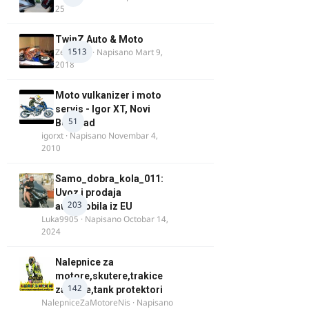
25
TwinZ Auto & Moto
1513
Zeljkamp
· Napisano
Mart 9,
2018
Moto vulkanizer i moto
servis - Igor XT, Novi
51
Beograd
igorxt
· Napisano
Novembar 4,
2010
Samo_dobra_kola_011:
Uvoz i prodaja
203
automobila iz EU
Luka9905
· Napisano
Octobar 14,
2024
Nalepnice za
motore,skutere,trakice
142
za felne,tank protektori
NalepniceZaMotoreNis
· Napisano