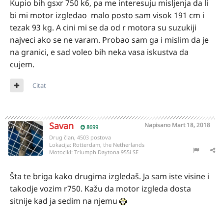
Kupio bih gsxr 750 k6, pa me interesuju misljenja da li
bi mi motor izgledao malo posto sam visok 191 cm i
tezak 93 kg. A cini mi se da od r motora su suzukiji
najveci ako se ne varam. Probao sam ga i mislim da je
na granici, e sad voleo bih neka vasa iskustva da
cujem.
Citat
Savan
Napisano
Mart 18, 2018
8699
Drug član, 4503 postova
Lokacija:
Rotterdam, the Netherlands
Motocikl:
Triumph Daytona 955i SE
Šta te briga kako drugima izgledaš. Ja sam iste visine i
takodje vozim r750. Kažu da motor izgleda dosta
sitnije kad ja sedim na njemu