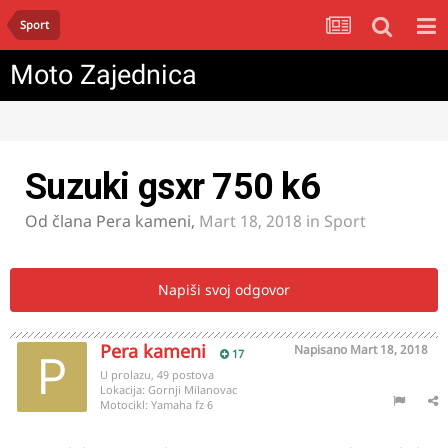
Sport
Moto Zajednica
Suzuki gsxr 750 k6
Od člana
Pera kameni
,
Mart 18, 2018
in
Sport
Napiši svoj odgovor
Pera kameni
Napisano
Mart 18, 2018
17
U prolazu, 49 postova
Lokacija:
Gornji Milanovac
Motocikl:
Yamaha fz 6