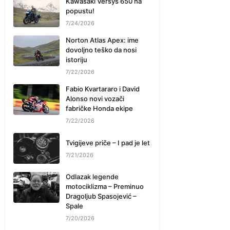
Kawasaki Versys 650 na
popustu!
7/24/2026
Norton Atlas Apex: ime
dovoljno teško da nosi
istoriju
7/22/2026
Fabio Kvartararo i David
Alonso novi vozači
fabričke Honda ekipe
7/22/2026
Tvigijeve priče – I pad je let
7/21/2026
Odlazak legende
motociklizma – Preminuo
Dragoljub Spasojević –
Spale
7/20/2026