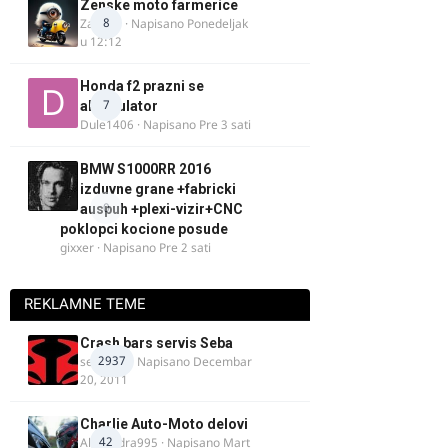
Zenske moto farmerice
8
Zarkela
· Napisano
Ponedeljak
u 12:12
Honda f2 prazni se
7
akomulator
Dule1406
· Napisano
Pre 3 sati
BMW S1000RR 2016
izduvne grane +fabricki
0
auspuh +plexi-vizir+CNC
poklopci kocione posude
gixxer
· Napisano
Pre 2 sati
REKLAMNE TEME
Crash bars servis Seba
2937
seba011
· Napisano
Decembar
20, 2011
Charlie Auto-Moto delovi
42
Alexandra995
· Napisano
Mart