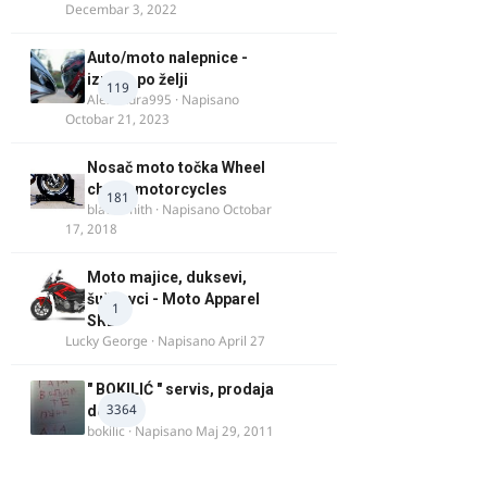
Decembar 3, 2022
Auto/moto nalepnice -
izrada po želji
119
Alexandra995
· Napisano
Octobar 21, 2023
Nosač moto točka Wheel
chock motorcycles
181
blacksmith
· Napisano
Octobar
17, 2018
Moto majice, duksevi,
šuškavci - Moto Apparel
1
SRB
Lucky George
· Napisano
April 27
" BOKILIĆ " servis, prodaja
3364
delova
bokilic
· Napisano
Maj 29, 2011