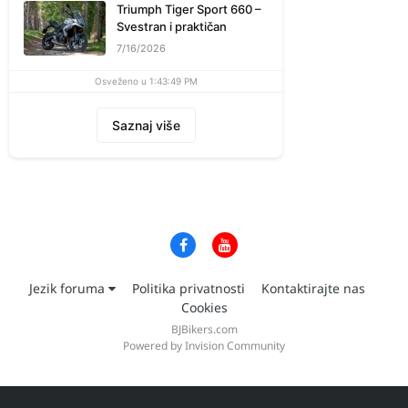
Triumph Tiger Sport 660 –
Svestran i praktičan
7/16/2026
Osveženo u 1:43:49 PM
Saznaj više
Jezik foruma
Politika privatnosti
Kontaktirajte nas
Cookies
BJBikers.com
Powered by Invision Community