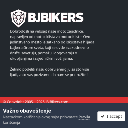
Dobrodošli na vebsajt naše moto zajednice,
napravljen od motociklista za motocikliste. Ovo
jedinstveno mesto je satkano od iskustava hiljada
bajkera širom sveta, koji se ovde svakodnevno
druže, savetuju, pomažu i dogovaraju o
okupljanjima i zajedničkim vožnjama.
Želimo podeliti našu dobru energiju sa što više
ljudi, zato vas pozivamo da nam se pridružite!
© Copyright 2005. - 2025. BJBikers.com
Važno obaveštenje
I accept
Nastavkom korišćenja ovog sajta prihvatate
Pravila
korišćenja