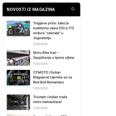
NOVOSTI IZ MAGAZINA
Tvigijeve priče: kako je
kvalitetna Jawa 250 и 175
enduro “zalutala” u
Jugoslaviju
7/30/2026
Moto Bike Kać –
Saopštenje o Ipone uljima
7/30/2026
CFMOTO i Dušan
Blagojević takmiče se na
Red Bull Romaniacs
7/28/2026
Triumph i Indian traže
moto mehaničara!
7/28/2026