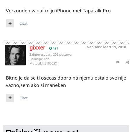
Verzonden vanaf mijn iPhone met Tapatalk Pro
Citat
gixxer
Napisano
Mart 19, 2018
421
Zainteresovan, 206 postova
Lokacija:
Ada
Motocikl:
Z1000SX
Bitno je da se ti osecas dobro na njemu,ostalo sve nije
vazno,sem ako si maneken
Citat