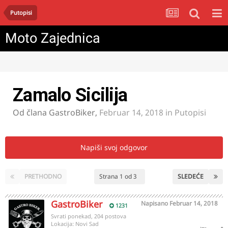
Putopisi
Moto Zajednica
Zamalo Sicilija
Od člana
GastroBiker
,
Februar 14, 2018
in
Putopisi
Napiši svoj odgovor
PRETHODNO
Strana 1 od 3
SLEDEĆE
GastroBiker
Napisano
Februar 14, 2018
1231
Svrati ponekad, 204 postova
Lokacija:
Novi Sad