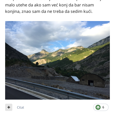
malo utehe da ako sam već konj da bar nisam
konjina, znao sam da ne treba da sedim kući.
Citat
6