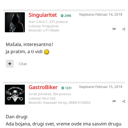
Singularitet
Napisano
Februar 14, 2018
2496
Stari S.W.A.T., 975 postova
Lokacija:
Kragujevac
Motocikl:
crf1100adv
Mašala, interesantno!
Ja pratim, a ti vidi
Citat
GastroBiker
Napisano
Februar 15, 2018
1231
Svrati ponekad, 204 postova
Lokacija:
Novi Sad
Motocikl:
Kawasaki Versys, BMW R1200GS
Dan drugi
Ada bojana, drugi svet, vreme ovde ima sasvim drugu