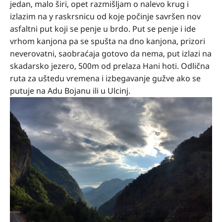
jedan, malo širi, opet razmišljam o nalevo krug i
izlazim na y raskrsnicu od koje počinje savršen nov
asfaltni put koji se penje u brdo. Put se penje i ide
vrhom kanjona pa se spušta na dno kanjona, prizori
neverovatni, saobraćaja gotovo da nema, put izlazi na
skadarsko jezero, 500m od prelaza Hani hoti. Odlična
ruta za uštedu vremena i izbegavanje gužve ako se
putuje na Adu Bojanu ili u Ulcinj.