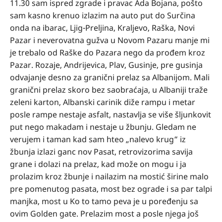
11.30 sam ispred zgrade i pravac Ada Bojana, pošto
sam kasno krenuo izlazim na auto put do Surčina
onda na ibarac, Ljig-Preljina, Kraljevo, Raška, Novi
Pazar i neverovatna gužva u Novom Pazaru manje mi
je trebalo od Raške do Pazara nego da prođem kroz
Pazar. Rozaje, Andrijevica, Plav, Gusinje, pre gusinja
odvajanje desno za granični prelaz sa Albanijom. Mali
granični prelaz skoro bez saobraćaja, u Albaniji traže
zeleni karton, Albanski carinik diže rampu i metar
posle rampe nestaje asfalt, nastavlja se više šljunkovit
put nego makadam i nestaje u žbunju. Gledam ne
verujem i taman kad sam hteo „nalevo krug“ iz
žbunja izlazi ganc nov Pasat, retrovizorima savija
grane i dolazi na prelaz, kad može on mogu i ja
prolazim kroz žbunje i nailazim na mostić širine malo
pre pomenutog pasata, most bez ograde i sa par talpi
manjka, most u Ko to tamo peva je u poređenju sa
ovim Golden gate. Prelazim most a posle njega još