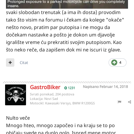
svaki slobodan trenutak (a ima ih dosta) provodim
tako što visim na forumu i čekam da kolege "okače"
nešto novo, pratim par putopisa i ne mogu da
dočekam nastavke a pošto je dokon um djavolje
igralište vreme ću prekratiti svojim putopisom. Kao
što neko reče, da zapišem dok mi ne iscuri iz glave.
Citat
4
GastroBiker
Napisano
Februar 14, 2018
1231
Svrati ponekad, 204 postova
Lokacija:
Novi Sad
Motocikl:
Kawasaki Versys, BMW R1200GS
Nulto veče
Mnogo hteo, mnogo započeo i na kraju se to po
običaju svede na duplo golo. Ispred mene motor