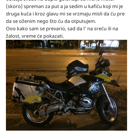
(skoro) spreman za put a ja sedim u kafiću koji mi je
druga kuća i kroz glavu mi se vrzmaju misli da ću pre
da se oženim nego što ću da otputujem.
Ooo kako sam se prevario, sad da l' na sreću ili na
žalost, vreme će pokazati.