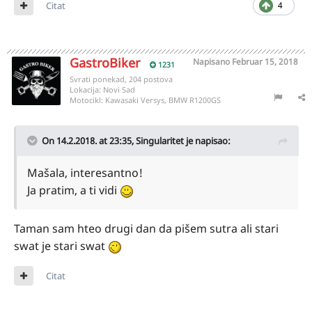
Citat
4
GastroBiker
Napisano
Februar 15, 2018
1231
Svrati ponekad, 204 postova
Lokacija:
Novi Sad
Motocikl:
Kawasaki Versys, BMW R1200GS
On 14.2.2018. at 23:35,
Singularitet
je napisao:
Mašala, interesantno!
Ja pratim, a ti vidi
Taman sam hteo drugi dan da pišem sutra ali stari
swat je stari swat
Citat