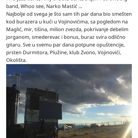
band, Whoo see, Narko Mastić ...
Najbolje od svega je što sam tih par dana bio smešten
kod burazera u kući u Vojinovićima, sa pogledom na
Maglić, mir, tišina, milion zvezda, pokrivanje debelim
jorganom, smederevac i bonus, buraz svira odlično
gitaru. Sve u svemu par dana potpune opuštencije,
prsten Durmitora, Plužine, klub Zvono, Vojinovići,
Okolišta.