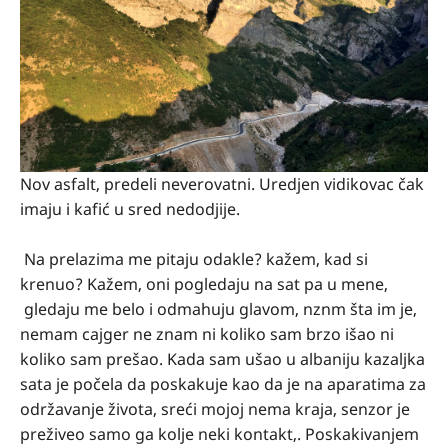
Nov asfalt, predeli neverovatni. Uredjen vidikovac čak
imaju i kafić u sred nedodjije.
Na prelazima me pitaju odakle? kažem, kad si
krenuo? Kažem, oni pogledaju na sat pa u mene,
gledaju me belo i odmahuju glavom, nznm šta im je,
nemam cajger ne znam ni koliko sam brzo išao ni
koliko sam prešao. Kada sam ušao u albaniju kazaljka
sata je počela da poskakuje kao da je na aparatima za
održavanje života, sreći mojoj nema kraja, senzor je
preživeo samo ga kolje neki kontakt,. Poskakivanjem