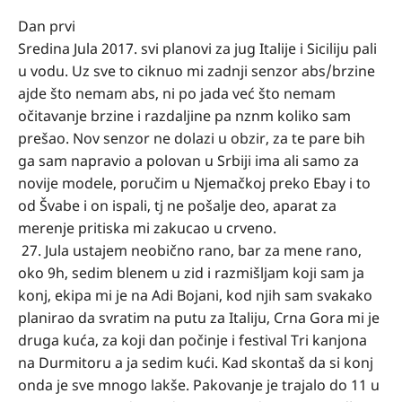
Dan prvi
Sredina Jula 2017. svi planovi za jug Italije i Siciliju pali
u vodu. Uz sve to ciknuo mi zadnji senzor abs/brzine
ajde što nemam abs, ni po jada već što nemam
očitavanje brzine i razdaljine pa nznm koliko sam
prešao. Nov senzor ne dolazi u obzir, za te pare bih
ga sam napravio a polovan u Srbiji ima ali samo za
novije modele, poručim u Njemačkoj preko Ebay i to
od Švabe i on ispali, tj ne pošalje deo, aparat za
merenje pritiska mi zakucao u crveno.
27. Jula ustajem neobično rano, bar za mene rano,
oko 9h, sedim blenem u zid i razmišljam koji sam ja
konj, ekipa mi je na Adi Bojani, kod njih sam svakako
planirao da svratim na putu za Italiju, Crna Gora mi je
druga kuća, za koji dan počinje i festival Tri kanjona
na Durmitoru a ja sedim kući. Kad skontaš da si konj
onda je sve mnogo lakše. Pakovanje je trajalo do 11 u