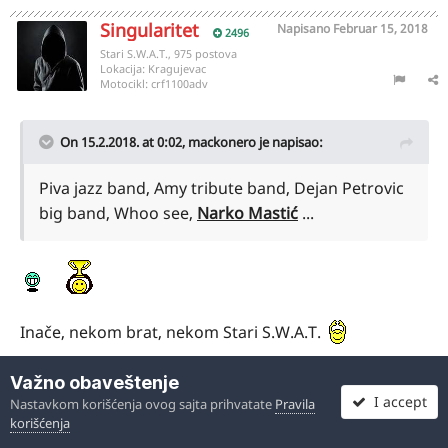
Singularitet
Napisano
Februar 15, 2018
2496
Stari S.W.A.T., 975 postova
Lokacija:
Kragujevac
Motocikl:
crf1100adv
On 15.2.2018. at 0:02,
mackonero
je napisao:
Piva jazz band, Amy tribute band, Dejan Petrovic
big band, Whoo see,
Narko Mastić
...
Inače, nekom brat, nekom Stari S.W.A.T.
Važno obaveštenje
I accept
Nastavkom korišćenja ovog sajta prihvatate
Pravila
korišćenja