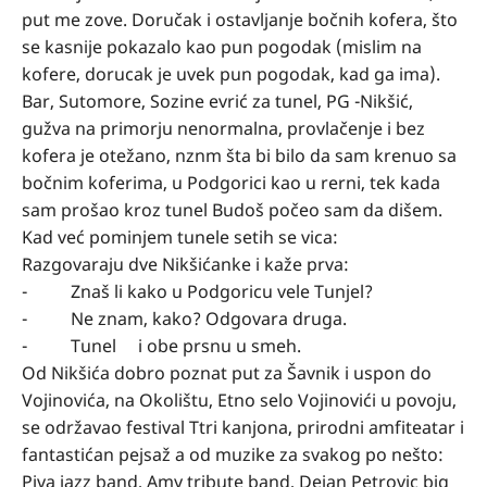
put me zove. Doručak i ostavljanje bočnih kofera, što
se kasnije pokazalo kao pun pogodak (mislim na
kofere, dorucak je uvek pun pogodak, kad ga ima).
Bar, Sutomore, Sozine evrić za tunel, PG -Nikšić,
gužva na primorju nenormalna, provlačenje i bez
kofera je otežano, nznm šta bi bilo da sam krenuo sa
bočnim koferima, u Podgorici kao u rerni, tek kada
sam prošao kroz tunel Budoš počeo sam da dišem.
Kad već pominjem tunele setih se vica:
Razgovaraju dve Nikšićanke i kaže prva:
-
Znaš li kako u Podgoricu vele Tunjel?
-
Ne znam, kako? Odgovara druga.
-
Tunel
i obe prsnu u smeh.
Od Nikšića dobro poznat put za Šavnik i uspon do
Vojinovića, na Okolištu, Etno selo Vojinovići u povoju,
se održavao festival Ttri kanjona, prirodni amfiteatar i
fantastićan pejsaž a od muzike za svakog po nešto:
Piva jazz band, Amy tribute band, Dejan Petrovic big