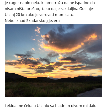
je cager nabio neku kilometražu da ne ispadne da
nisam ništa prešao,
tako da je razdaljina Gusinje-
Ulcinj 20 km ako je verovati mom satu.
Nebo iznad Skadarskog jezera
i ekipa me čeka u Ulcinju sa hladnim pivom mi daju