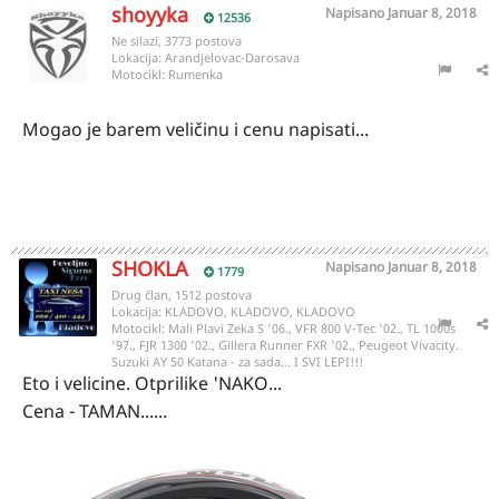
shoyyka
Napisano
Januar 8, 2018
12536
Ne silazi, 3773 postova
Lokacija:
Arandjelovac-Darosava
Motocikl:
Rumenka
Mogao je barem veličinu i cenu napisati...
SHOKLA
Napisano
Januar 8, 2018
1779
Drug član, 1512 postova
Lokacija:
KLADOVO, KLADOVO, KLADOVO
Motocikl:
Mali Plavi Zeka S '06., VFR 800 V-Tec '02., TL 1000s
'97., FJR 1300 '02., Gillera Runner FXR '02., Peugeot Vivacity.
Suzuki AY 50 Katana - za sada... I SVI LEPI!!!
Eto i velicine. Otprilike 'NAKO...
Cena - TAMAN......