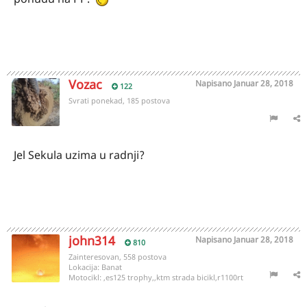
Vozac
Napisano
Januar 28, 2018
122
Svrati ponekad, 185 postova
Jel Sekula uzima u radnji?
john314
Napisano
Januar 28, 2018
810
Zainteresovan, 558 postova
Lokacija:
Banat
Motocikl:
,es125 trophy,,ktm strada bicikl,r1100rt