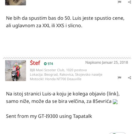
Ne bih da spustim bas do 50. Luis jeste spustio cene,
ali uglavnom za XXL ili XXS i slicno.
Štef
Napisano
Januar 25, 2018
974
BJB Maxi Scooter Club, 1020 postova
Lokacija:
Beograd, Rakovica, Skojevsko naselje
Motocikl:
Honda NT700 Deauville
Na istoj stranici Luis-a koju je kolega objavio (link),
samo niže, može da se bira velčina, za 85evrića
Sent from my GT-I9300 using Tapatalk