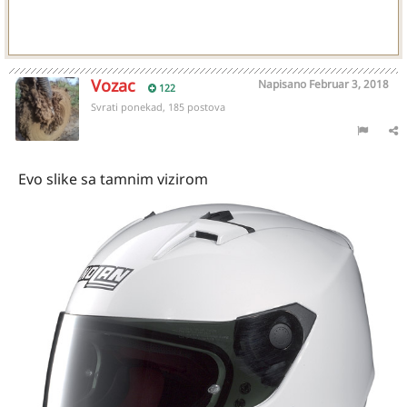
Vozac
Napisano
Februar 3, 2018
122
Svrati ponekad, 185 postova
Evo slike sa tamnim vizirom