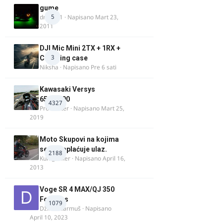
gume
5
dragan1
· Napisano
Mart 23,
2011
DJI Mic Mini 2TX + 1RX +
3
Charging case
Niksha
· Napisano
Pre 6 sati
Kawasaki Versys
650/1000
4327
ProMaster
· Napisano
Mart 25,
2019
Moto Skupovi na kojima
se ne naplaćuje ulaz.
2188
Kum_Mixer
· Napisano
April 16,
2013
Voge SR 4 MAX/QJ 350
Fortress
1079
Džim Džarmuš
· Napisano
April 10, 2023