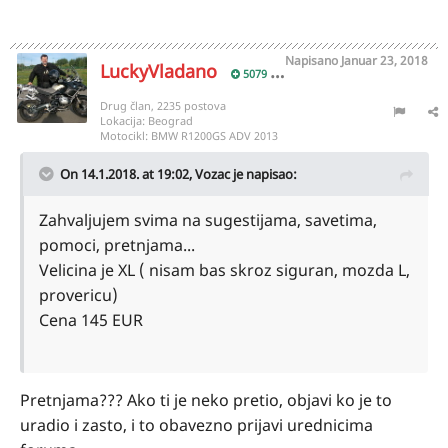
Napisano
Januar 23, 2018
LuckyVladano
5079
Drug član, 2235 postova
Lokacija:
Beograd
Motocikl:
BMW R1200GS ADV 2013
On 14.1.2018. at 19:02,
Vozac
je napisao:
Zahvaljujem svima na sugestijama, savetima,
pomoci, pretnjama...
Velicina je XL ( nisam bas skroz siguran, mozda L,
provericu)
Cena 145 EUR
Pretnjama??? Ako ti je neko pretio, objavi ko je to
uradio i zasto, i to obavezno prijavi urednicima