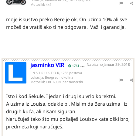
Motocikl:
4x4
moje iskustvo preko Bere je ok. On uzima 10% ali sve
možeš da vratiš ako ti ne odgovara. Važi i garancija.
jasminko VIR
Napisano
Januar 29, 2018
1761
I N S T R U K T O R, 1256 postova
Lokacija:
Beograd i okolina
Motocikl:
CBF 600N, penzionerski
Isto i kod Sekule. I jedan i drugi su vrlo korektni.
A uzima iz Louisa, odakle bi. Mislim da Bera uzima i iz
drugih kuća, ali nisam siguran.
Naručuješ tako što mu pošalješ Louisov kataloški broj
predmeta koji naručuješ.