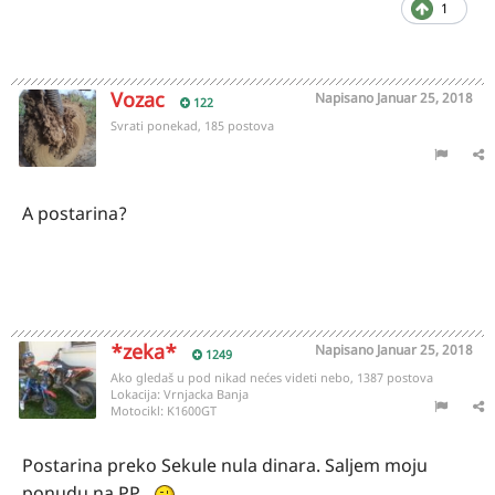
1
Vozac
Napisano
Januar 25, 2018
122
Svrati ponekad, 185 postova
A postarina?
*zeka*
Napisano
Januar 25, 2018
1249
Ako gledaš u pod nikad nećes videti nebo, 1387 postova
Lokacija:
Vrnjacka Banja
Motocikl:
K1600GT
Postarina preko Sekule nula dinara. Saljem moju
ponudu na PP.