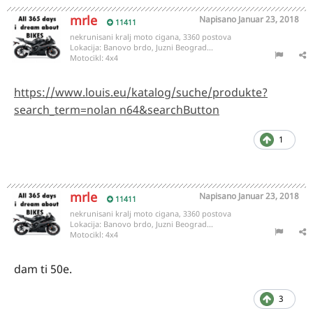
mrle
Napisano
Januar 23, 2018
11411
nekrunisani kralj moto cigana, 3360 postova
Lokacija:
Banovo brdo, Juzni Beograd...
Motocikl:
4x4
https://www.louis.eu/katalog/suche/produkte?
search_term=nolan n64&searchButton
1
mrle
Napisano
Januar 23, 2018
11411
nekrunisani kralj moto cigana, 3360 postova
Lokacija:
Banovo brdo, Juzni Beograd...
Motocikl:
4x4
dam ti 50e.
3