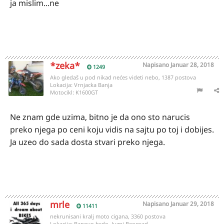
ja mislim...ne
*zeka*
Napisano
Januar 28, 2018
1249
Ako gledaš u pod nikad nećes videti nebo, 1387 postova
Lokacija:
Vrnjacka Banja
Motocikl:
K1600GT
Ne znam gde uzima, bitno je da ono sto narucis
preko njega po ceni koju vidis na sajtu po toj i dobijes.
Ja uzeo do sada dosta stvari preko njega.
mrle
Napisano
Januar 29, 2018
11411
nekrunisani kralj moto cigana, 3360 postova
Lokacija:
Banovo brdo, Juzni Beograd...