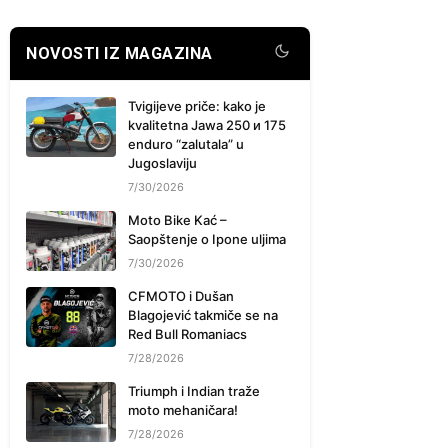
NOVOSTI IZ MAGAZINA
Tvigijeve priče: kako je
kvalitetna Jawa 250 и 175
enduro “zalutala” u
Jugoslaviju
7/30/2026
Moto Bike Kać –
Saopštenje o Ipone uljima
7/30/2026
CFMOTO i Dušan
Blagojević takmiče se na
Red Bull Romaniacs
7/28/2026
Triumph i Indian traže
moto mehaničara!
7/28/2026