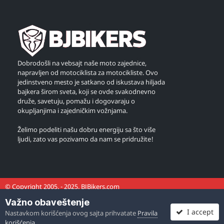
Dobrodošli na vebsajt naše moto zajednice,
napravljen od motociklista za motocikliste. Ovo
jedinstveno mesto je satkano od iskustava hiljada
bajkera širom sveta, koji se ovde svakodnevno
druže, savetuju, pomažu i dogovaraju o
okupljanjima i zajedničkim vožnjama.
Želimo podeliti našu dobru energiju sa što više
ljudi, zato vas pozivamo da nam se pridružite!
© Copyright 2005. - 2025. BJBikers.com
Važno obaveštenje
I accept
Nastavkom korišćenja ovog sajta prihvatate
Pravila
korišćenja