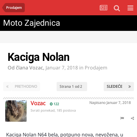
Prodajem
Moto Zajednica
Kaciga Nolan
Od člana
Vozac
,
Januar 7, 2018
in
Prodajem
PRETHODNO
Strana 1 od 2
SLEDEĆE
Vozac
Napisano
Januar 7, 2018
122
Svrati ponekad, 185 postova
Kaciga Nolan N64 bela, potpuno nova, nevožena, u