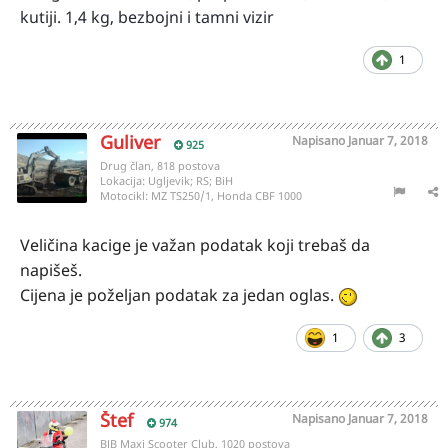
kutiji. 1,4 kg, bezbojni i tamni vizir
1
Guliver
Napisano
Januar 7, 2018
925
Drug član, 818 postova
Lokacija:
Ugljevik; RS; BiH
Motocikl:
MZ TS250/1, Honda CBF 1000
Veličina kacige je važan podatak koji trebaš da
napišeš.
Cijena je poželjan podatak za jedan oglas.
1
3
Štef
Napisano
Januar 7, 2018
974
BJB Maxi Scooter Club, 1020 postova