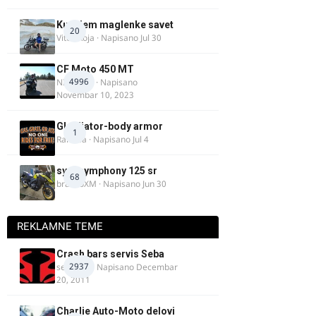
Kupujem maglenke savet
20
Vitez Koja
· Napisano
Jul 30
CF Moto 450 MT
4996
NIKOLA 1
· Napisano
Novembar 10, 2023
Gladijator-body armor
1
Rale-Ča
· Napisano
Jul 4
sym symphony 125 sr
68
brankoXM
· Napisano
Jun 30
REKLAMNE TEME
Crash bars servis Seba
2937
seba011
· Napisano
Decembar
20, 2011
Charlie Auto-Moto delovi