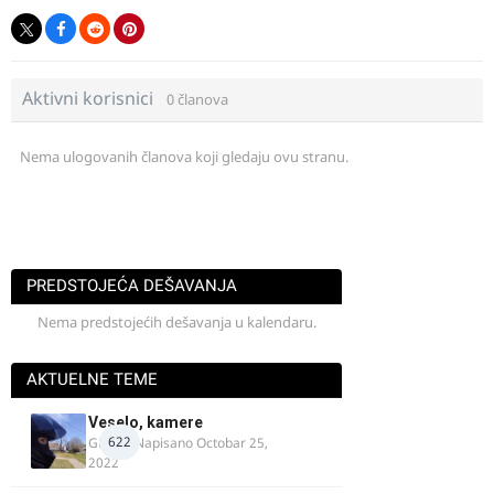
Aktivni korisnici
0 članova
Nema ulogovanih članova koji gledaju ovu stranu.
PREDSTOJEĆA DEŠAVANJA
Nema predstojećih dešavanja u kalendaru.
AKTUELNE TEME
Veselo, kamere
622
GR 46
· Napisano
Octobar 25,
2022