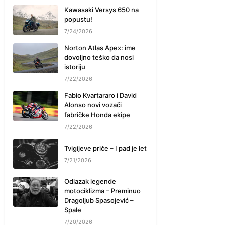
Kawasaki Versys 650 na
popustu!
7/24/2026
Norton Atlas Apex: ime
dovoljno teško da nosi
istoriju
7/22/2026
Fabio Kvartararo i David
Alonso novi vozači
fabričke Honda ekipe
7/22/2026
Tvigijeve priče – I pad je let
7/21/2026
Odlazak legende
motociklizma – Preminuo
Dragoljub Spasojević –
Spale
7/20/2026