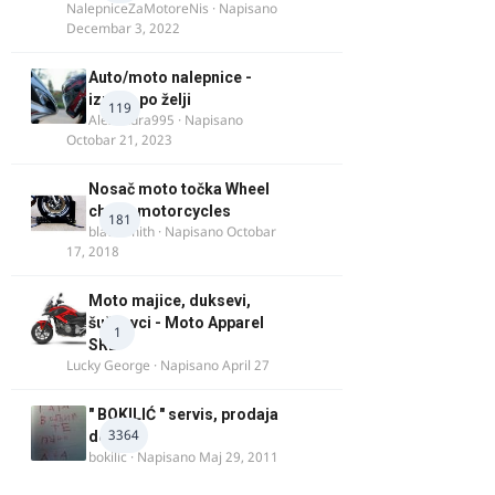
NalepniceZaMotoreNis
· Napisano
Decembar 3, 2022
Auto/moto nalepnice -
izrada po želji
119
Alexandra995
· Napisano
Octobar 21, 2023
Nosač moto točka Wheel
chock motorcycles
181
blacksmith
· Napisano
Octobar
17, 2018
Moto majice, duksevi,
šuškavci - Moto Apparel
1
SRB
Lucky George
· Napisano
April 27
" BOKILIĆ " servis, prodaja
3364
delova
bokilic
· Napisano
Maj 29, 2011