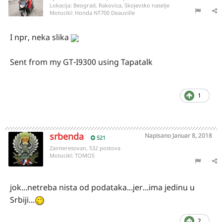
Lokacija:
Beograd, Rakovica, Skojevsko naselje
Motocikl:
Honda NT700 Deauville
I npr, neka slika
Sent from my GT-I9300 using Tapatalk
1
srbenda
Napisano
Januar 8, 2018
521
Zainteresovan, 532 postova
Motocikl:
TOMOS
jok...netreba nista od podataka...jer...ima jedinu u
Srbiji...
2