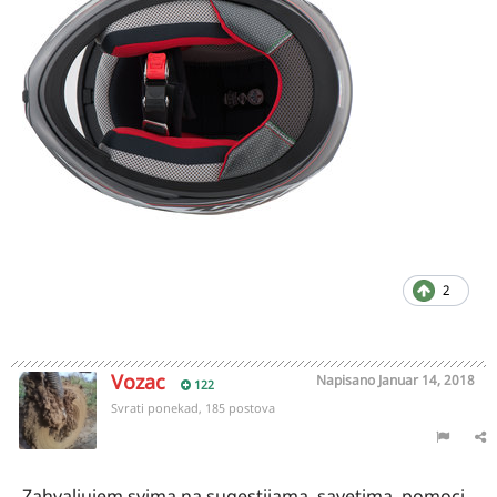
2
Vozac
Napisano
Januar 14, 2018
122
Svrati ponekad, 185 postova
Zahvaljujem svima na sugestijama, savetima, pomoci,