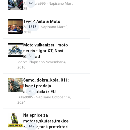
42
Alexandra995
· Napisano
Mart
25
TwinZ Auto & Moto
1513
Zeljkamp
· Napisano
Mart 9,
2018
Moto vulkanizer i moto
servis - Igor XT, Novi
51
Beograd
igorxt
· Napisano
Novembar 4,
2010
Samo_dobra_kola_011:
Uvoz i prodaja
203
automobila iz EU
Luka9905
· Napisano
Octobar 14,
2024
Nalepnice za
motore,skutere,trakice
142
za felne,tank protektori