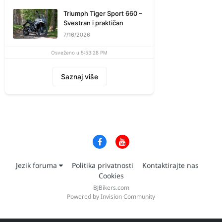
Triumph Tiger Sport 660 –
Svestran i praktičan
7/16/2026
Osveženo u 5:53:28 PM
Saznaj više
Jezik foruma
Politika privatnosti
Kontaktirajte nas
Cookies
BJBikers.com
Powered by Invision Community