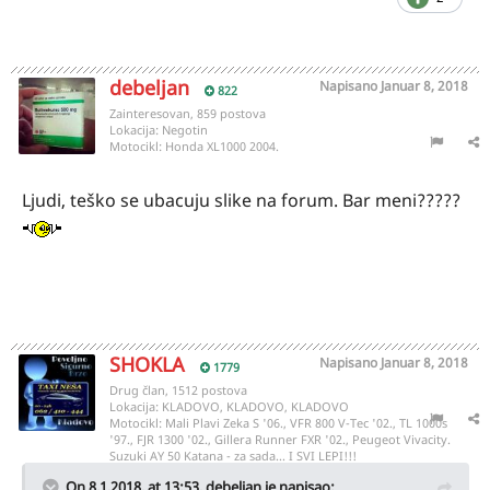
debeljan
Napisano
Januar 8, 2018
822
Zainteresovan, 859 postova
Lokacija:
Negotin
Motocikl:
Honda XL1000 2004.
Ljudi, teško se ubacuju slike na forum. Bar meni?????
SHOKLA
Napisano
Januar 8, 2018
1779
Drug član, 1512 postova
Lokacija:
KLADOVO, KLADOVO, KLADOVO
Motocikl:
Mali Plavi Zeka S '06., VFR 800 V-Tec '02., TL 1000s
'97., FJR 1300 '02., Gillera Runner FXR '02., Peugeot Vivacity.
Suzuki AY 50 Katana - za sada... I SVI LEPI!!!
On 8.1.2018. at 13:53,
debeljan
je napisao: