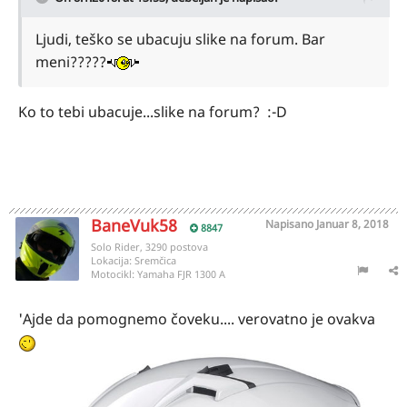
Ljudi, teško se ubacuju slike na forum. Bar
meni?????
Ko to tebi ubacuje...slike na forum? :-D
BaneVuk58
Napisano
Januar 8, 2018
8847
Solo Rider, 3290 postova
Lokacija:
Sremčica
Motocikl:
Yamaha FJR 1300 A
'Ajde da pomognemo čoveku.... verovatno je ovakva