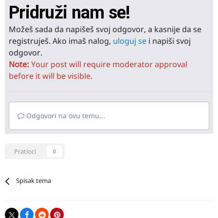
Pridruži nam se!
Možeš sada da napišeš svoj odgovor, a kasnije da se
registruješ. Ako imaš nalog,
uloguj se
i napiši svoj
odgovor.
Note:
Your post will require moderator approval
before it will be visible.
Odgovori na ovu temu...
Pratioci
0
Spisak tema