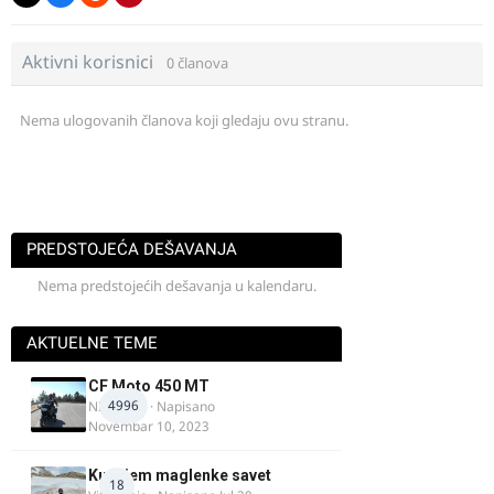
Aktivni korisnici
0 članova
Nema ulogovanih članova koji gledaju ovu stranu.
PREDSTOJEĆA DEŠAVANJA
Nema predstojećih dešavanja u kalendaru.
AKTUELNE TEME
CF Moto 450 MT
4996
NIKOLA 1
· Napisano
Novembar 10, 2023
Kupujem maglenke savet
18