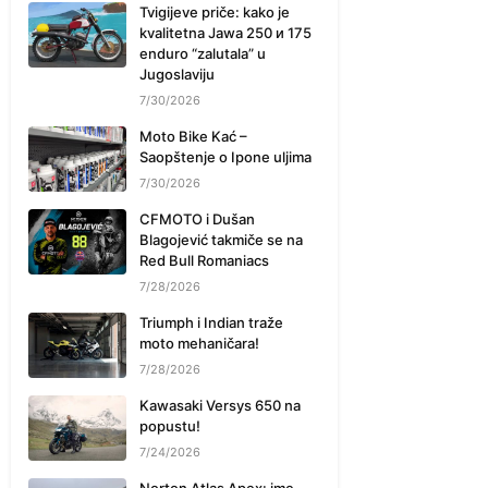
Tvigijeve priče: kako je
kvalitetna Jawa 250 и 175
enduro “zalutala” u
Jugoslaviju
7/30/2026
Moto Bike Kać –
Saopštenje o Ipone uljima
7/30/2026
CFMOTO i Dušan
Blagojević takmiče se na
Red Bull Romaniacs
7/28/2026
Triumph i Indian traže
moto mehaničara!
7/28/2026
Kawasaki Versys 650 na
popustu!
7/24/2026