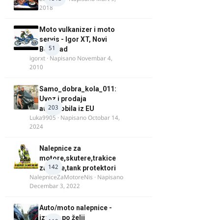
2018
Moto vulkanizer i moto
servis - Igor XT, Novi
51
Beograd
igorxt
· Napisano
Novembar 4,
2010
Samo_dobra_kola_011:
Uvoz i prodaja
203
automobila iz EU
Luka9905
· Napisano
Octobar 14,
2024
Nalepnice za
motore,skutere,trakice
142
za felne,tank protektori
NalepniceZaMotoreNis
· Napisano
Decembar 3, 2022
Auto/moto nalepnice -
izrada po želji