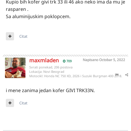
Kupio bih kofer givi trk 33 ili 46 ako neko ima da mu je
rasparen .
Sa aluminijuskim poklopcem.
Citat
maxmladen
Napisano
Octobar 5, 2022
709
Svrati ponekad, 206 postova
Lokacija:
Novi Beograd
Motocikl:
Honda NC 750 XD, 2026 i Suzuki Burgman 400 2018.
i mene zanima jedan kofer GIVI TRK33N.
Citat