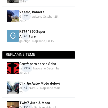
2018
Veselo, kamere
621
GR 46
· Napisano
Octobar 25,
2022
KTM 1390 Super
48
Adventure
galebgd
· Napisano
Jun 15
REKLAMNE TEME
Crash bars servis Seba
2937
seba011
· Napisano
Decembar
20, 2011
Charlie Auto-Moto delovi
42
Alexandra995
· Napisano
Mart
25
TwinZ Auto & Moto
1513
Zeljkamp
· Napisano
Mart 9,