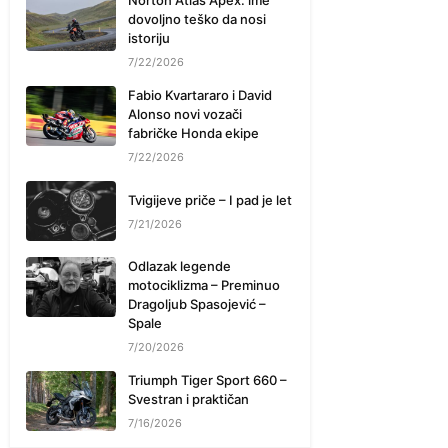
Norton Atlas Apex: ime
dovoljno teško da nosi
istoriju
7/22/2026
Fabio Kvartararo i David
Alonso novi vozači
fabričke Honda ekipe
7/22/2026
Tvigijeve priče – I pad je let
7/21/2026
Odlazak legende
motociklizma – Preminuo
Dragoljub Spasojević –
Spale
7/20/2026
Triumph Tiger Sport 660 –
Svestran i praktičan
7/16/2026