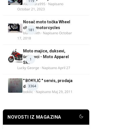
119
Alexandra995
· Napisano
Octobar 21, 2023
Nosač moto točka Wheel
chock motorcycles
181
blacksmith
· Napisano
Octobar
17, 2018
Moto majice, duksevi,
šuškavci - Moto Apparel
1
SRB
Lucky George
· Napisano
April 27
" BOKILIĆ " servis, prodaja
3364
delova
bokilic
· Napisano
Maj 29, 2011
NOVOSTI IZ MAGAZINA