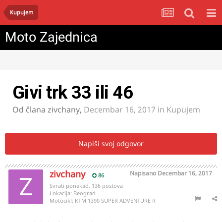
Kupujem
Moto Zajednica
Givi trk 33 ili 46
Od člana
zivchany
,
Decembar 16, 2017
in
Kupujem
Napiši svoj odgovor
zivchany
Napisano
Decembar 16, 2017
86
Svrati ponekad, 136 postova
Lokacija:
Beograd
Motocikl:
KTM 1390 SUPER ADVENTURE R