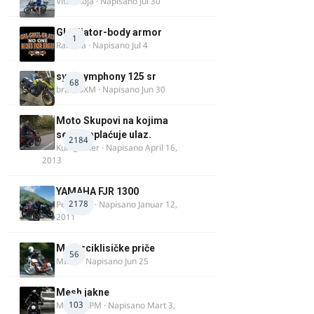
Vitez Koja
· Napisano
Jul 30
Gladijator-body armor
1
Rale-Ča
· Napisano
Jul 4
sym symphony 125 sr
68
brankoXM
· Napisano
Jun 30
Moto Skupovi na kojima
se ne naplaćuje ulaz.
2184
Kum_Mixer
· Napisano
April 16,
2013
YAMAHA FJR 1300
2178
Petartdm
· Napisano
Januar 12,
2011
Motorciklisičke priče
56
MIHO
· Napisano
Jun 25
Mesh jakne
103
MostarRPM
· Napisano
Mart 3,