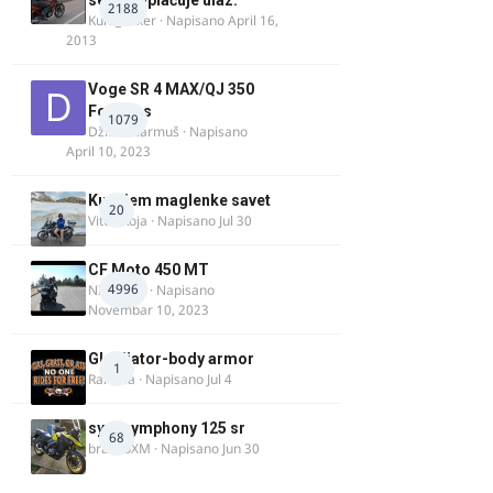
se ne naplaćuje ulaz.
2188
Kum_Mixer
· Napisano
April 16,
2013
Voge SR 4 MAX/QJ 350
Fortress
1079
Džim Džarmuš
· Napisano
April 10, 2023
Kupujem maglenke savet
20
Vitez Koja
· Napisano
Jul 30
CF Moto 450 MT
4996
NIKOLA 1
· Napisano
Novembar 10, 2023
Gladijator-body armor
1
Rale-Ča
· Napisano
Jul 4
sym symphony 125 sr
68
brankoXM
· Napisano
Jun 30