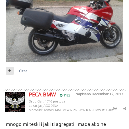
Citat
PECA BMW
Napisano
Decembar 12, 2017
1123
Drug član, 1740 postova
Lokacija:
JAGODINA
Motocikl:
Tomos 14M BMW R 26 BMW R 65 BMW R1150R
mnogo mi teski i jaki ti agregati . mada ako ne