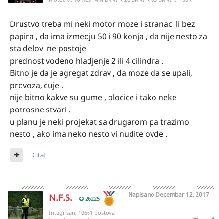
Drustvo treba mi neki motor moze i stranac ili bez
papira , da ima izmedju 50 i 90 konja , da nije nesto za
sta delovi ne postoje
prednost vodeno hladjenje 2 ili 4 cilindra .
Bitno je da je agregat zdrav , da moze da se upali,
provoza, cuje .
nije bitno kakve su gume , plocice i tako neke
potrosne stvari .
u planu je neki projekat sa drugarom pa trazimo
nesto , ako ima neko nesto vi nudite ovde .
Citat
Napisano
Decembar 12, 2017
N.F.S.
26225
Integrisan, 10661 postova