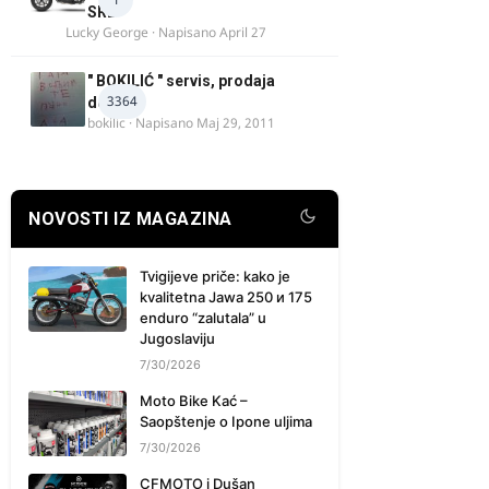
SRB
Lucky George
· Napisano
April 27
" BOKILIĆ " servis, prodaja
3364
delova
bokilic
· Napisano
Maj 29, 2011
NOVOSTI IZ MAGAZINA
Tvigijeve priče: kako je
kvalitetna Jawa 250 и 175
enduro “zalutala” u
Jugoslaviju
7/30/2026
Moto Bike Kać –
Saopštenje o Ipone uljima
7/30/2026
CFMOTO i Dušan