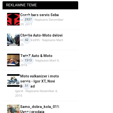
REKLAMNE TEME
Crash bars servis Seba
2937
seba011
· Napisano
Decembar
20, 2011
Charlie Auto-Moto delovi
42
Alexandra995
· Napisano
Mart
25
TwinZ Auto & Moto
1513
Zeljkamp
· Napisano
Mart 9,
2018
Moto vulkanizer i moto
servis - Igor XT, Novi
51
Beograd
igorxt
· Napisano
Novembar 4,
2010
Samo_dobra_kola_011:
Uvoz i prodaja