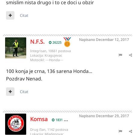
smislim nista drugo i to ce doci u obzir
Citat
Napisano
Decembar 12, 2017
N.F.S.
26225
Integrisan, 10661 postova
Lokacija:
Kragujevac
Motocikl:
---Honda---
100 konja je crna, 136 sarena Honda...
Pozdrav Nenad.
Citat
Napisano
Decembar 29, 2017
Komsa
1831
Drug član, 1142 postova
Lokacija:
Mladenovac