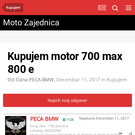
Kupujem
Moto Zajednica
Kupujem motor 700 max
800 e
Od člana
PECA BMW
,
Decembar 11, 2017
in
Kupujem
Napiši svoj odgovor
PECA BMW
Napisano
Decembar 11, 2017
1123
Drug član, 1740 postova
Lokacija:
JAGODINA
Motocikl:
Tomos 14M BMW R 26 BMW R 65 BMW R1150R