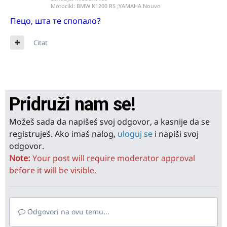
Motocikl:
BMW K1200 RS ;YAMAHA Nouvo
Пецо, шта те спопало?
Citat
Pridruži nam se!
Možeš sada da napišeš svoj odgovor, a kasnije da se
registruješ. Ako imaš nalog,
uloguj se
i napiši svoj
odgovor.
Note:
Your post will require moderator approval
before it will be visible.
Odgovori na ovu temu...