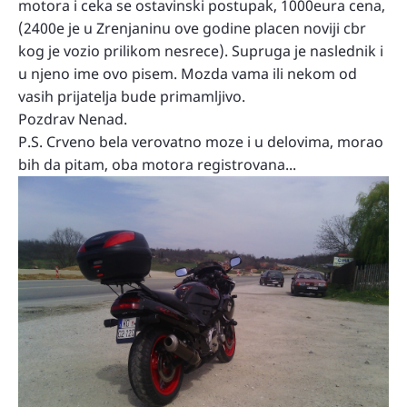
motora i ceka se ostavinski postupak, 1000eura cena,
(2400e je u Zrenjaninu ove godine placen noviji cbr
kog je vozio prilikom nesrece). Supruga je naslednik i
u njeno ime ovo pisem. Mozda vama ili nekom od
vasih prijatelja bude primamljivo.
Pozdrav Nenad.
P.S. Crveno bela verovatno moze i u delovima, morao
bih da pitam, oba motora registrovana...