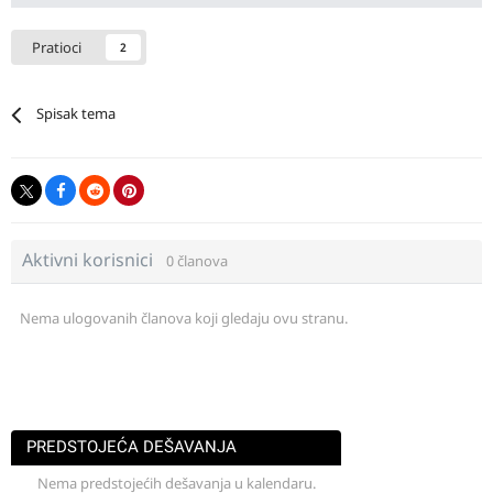
Pratioci
2
Spisak tema
Aktivni korisnici
0 članova
Nema ulogovanih članova koji gledaju ovu stranu.
PREDSTOJEĆA DEŠAVANJA
Nema predstojećih dešavanja u kalendaru.