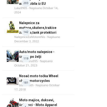
203
automobila iz EU
Luka9905
· Napisano
Octobar 14,
2024
Nalepnice za
motore,skutere,trakice
142
za felne,tank protektori
NalepniceZaMotoreNis
· Napisano
Decembar 3, 2022
Auto/moto nalepnice -
izrada po želji
119
Alexandra995
· Napisano
Octobar 21, 2023
Nosač moto točka Wheel
chock motorcycles
181
blacksmith
· Napisano
Octobar
17, 2018
Moto majice, duksevi,
šuškavci - Moto Apparel
1