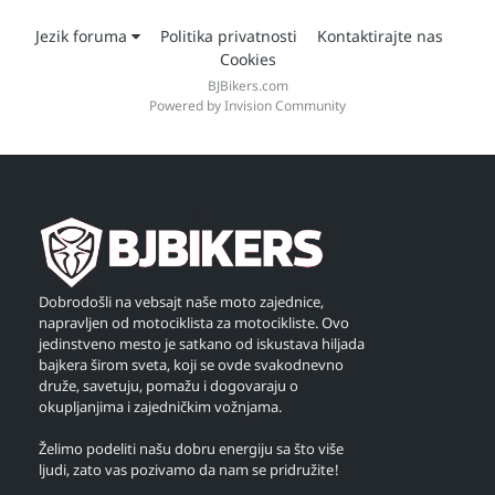
Jezik foruma
Politika privatnosti
Kontaktirajte nas
Cookies
BJBikers.com
Powered by Invision Community
Dobrodošli na vebsajt naše moto zajednice,
napravljen od motociklista za motocikliste. Ovo
jedinstveno mesto je satkano od iskustava hiljada
bajkera širom sveta, koji se ovde svakodnevno
druže, savetuju, pomažu i dogovaraju o
okupljanjima i zajedničkim vožnjama.
Želimo podeliti našu dobru energiju sa što više
ljudi, zato vas pozivamo da nam se pridružite!