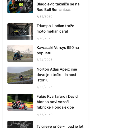
Blagojević takmiče se na
Red Bull Romaniacs
7/28/2026
Triumph i Indian traže
moto mehaničara!
7/28/2026
Kawasaki Versys 650 na
popustu!
7/24/2026
Norton Atlas Apex: ime
dovoljno teško da nosi
istoriju
7/22/2026
Fabio Kvartararo i David
Alonso novi vozači
fabričke Honda ekipe
7/22/2026
Tvigijeve priče – I pad je let