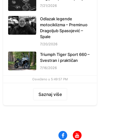
7/21/2026
Odlazak legende
motociklizma – Preminuo
Dragoljub Spasojević –
Spale
7/20/2026
Triumph Tiger Sport 660 –
Svestran i praktičan
7/16/2026
Osveženo u 5:49:57 PM
Saznaj više