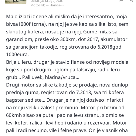
Lokacija:
Kragujevac
Motocikl:
---Honda---
Malo izlazi iz cene ali mislim da je interesantno, moja
bivsa1000f (crna), na njoj je sve kao sa slike isto, sem
skinutog kofera, nosac je na njoj. Gume mitas sa
garancijom, presle oko 300km, dot 2017, akumulator
sa garancijom takodje, registrovana do 6.2018god,
1000eura.
Brlja u leru, drugar je stavio flanse od novijeg modela
koje su pod drugim uglom pa falsiraju, rad u leru
grub... Pali uvek, hladna/vruca...
Drugi motor sa slike takodje se prodaje, nova dunlop
prednja guma, registrovan do 7.2018, sva tri kofera
bagster sediste... Drugar je na njoj doziveo infarkt i
na moju veliku zalost preminuo. Motor pri brzini od
60kmh sisao sa puta i pao na levu stranu, slomio se
levi kofer, ralica i levi hebli udario u rezervoar. Motor
pali i radi necujno, vile i felne prave. On je vlasnik oba