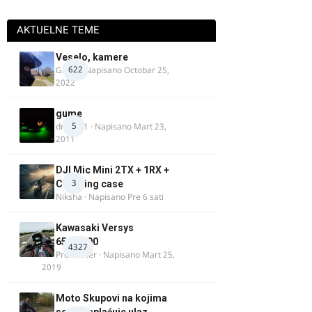
AKTUELNE TEME
Veselo, kamere
622
GR 46
· Napisano
Octobar 25,
2022
gume
5
dragan1
· Napisano
Mart 23,
2011
DJI Mic Mini 2TX + 1RX +
3
Charging case
Niksha
· Napisano
Pre 6 sati
Kawasaki Versys
650/1000
4327
ProMaster
· Napisano
Mart 25,
2019
Moto Skupovi na kojima