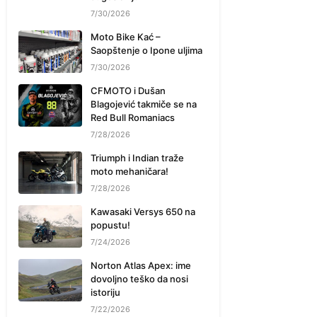
7/30/2026
Moto Bike Kać –
Saopštenje o Ipone uljima
7/30/2026
CFMOTO i Dušan
Blagojević takmiče se na
Red Bull Romaniacs
7/28/2026
Triumph i Indian traže
moto mehaničara!
7/28/2026
Kawasaki Versys 650 na
popustu!
7/24/2026
Norton Atlas Apex: ime
dovoljno teško da nosi
istoriju
7/22/2026