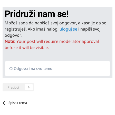
Pridruži nam se!
Možeš sada da napišeš svoj odgovor, a kasnije da se
registruješ. Ako imaš nalog,
uloguj se
i napiši svoj
odgovor.
Note:
Your post will require moderator approval
before it will be visible.
Odgovori na ovu temu...
Pratioci
0
Spisak tema