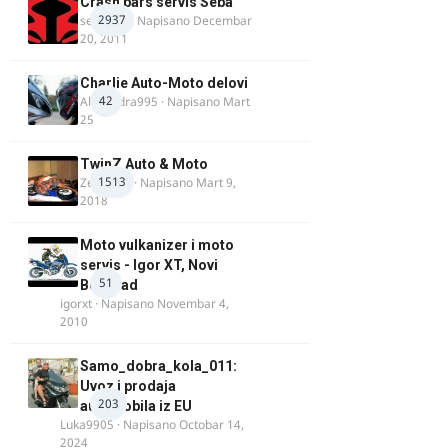
Crash bars servis Seba
2937
seba011
· Napisano
Decembar
20, 2011
Charlie Auto-Moto delovi
42
Alexandra995
· Napisano
Mart
25
TwinZ Auto & Moto
1513
Zeljkamp
· Napisano
Mart 9,
2018
Moto vulkanizer i moto
servis - Igor XT, Novi
51
Beograd
igorxt
· Napisano
Novembar 4,
2010
Samo_dobra_kola_011:
Uvoz i prodaja
203
automobila iz EU
Luka9905
· Napisano
Octobar 14,
2024