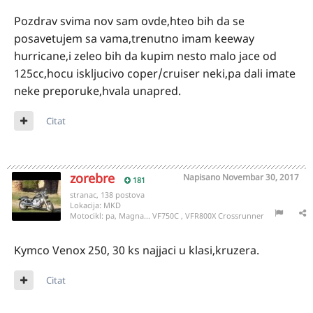
Pozdrav svima nov sam ovde,hteo bih da se
posavetujem sa vama,trenutno imam keeway
hurricane,i zeleo bih da kupim nesto malo jace od
125cc,hocu iskljucivo coper/cruiser neki,pa dali imate
neke preporuke,hvala unapred.
Citat
zorebre
Napisano
Novembar 30, 2017
181
stranac, 138 postova
Lokacija:
MKD
Motocikl:
pa, Magna... VF750C , VFR800X Crossrunner
Kymco Venox 250, 30 ks najjaci u klasi,kruzera.
Citat