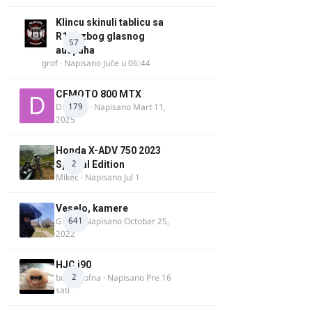
Klincu skinuli tablicu sa
R125 zbog glasnog
57
auspuha
grof
· Napisano
Juče u 06:44
CFMOTO 800 MTX
179
Duta_91
· Napisano
Mart 11,
2025
Honda X-ADV 750 2023
2
Special Edition
Mikec
· Napisano
Jul 1
Veselo, kamere
641
GR 46
· Napisano
Octobar 25,
2022
HJC i90
2
bobi_krofna
· Napisano
Pre 16
sati