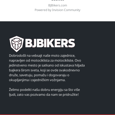
BJBikers.com
Powered by Invision Community
Dobrodošli na vebsajt naše moto zajednice,
napravljen od motociklista za motocikliste. Ovo
jedinstveno mesto je satkano od iskustava hiljada
bajkera širom sveta, koji se ovde svakodnevno
druže, savetuju, pomažu i dogovaraju o
okupljanjima i zajedničkim vožnjama.
Želimo podeliti našu dobru energiju sa što više
ljudi, zato vas pozivamo da nam se pridružite!