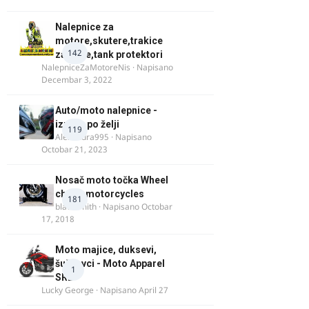
Nalepnice za
motore,skutere,trakice
142
za felne,tank protektori
NalepniceZaMotoreNis
· Napisano
Decembar 3, 2022
Auto/moto nalepnice -
izrada po želji
119
Alexandra995
· Napisano
Octobar 21, 2023
Nosač moto točka Wheel
chock motorcycles
181
blacksmith
· Napisano
Octobar
17, 2018
Moto majice, duksevi,
šuškavci - Moto Apparel
1
SRB
Lucky George
· Napisano
April 27