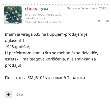
chuky
Napisano
Decembar 4, 2017
101
Svrati ponekad, 105 postova
Lokacija:
Kladovo
Motocikl:
Kawasaki vulcan S
Imam ja viraga 535 na kupujem-prodajem je
oglašen!!!
1996.godište,
U perfektnom stanju što se mehaničkog dela tiče,
estetski, ima teagove korišćenja, nije šminkan za
prodaju!!
Послато са SM-J510FN уз помоћ Тапатока
Citat