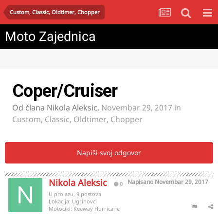
Custom, Classic, Oldtimer, Chopper
Moto Zajednica
Coper/Cruiser
Od člana
Nikola Aleksic
,
Novembar 29, 2017
in
Custom, Classic, Oldtimer, Chopper
Napiši svoj odgovor
Nikola Aleksic
Napisano
Novembar 29, 2017
0
U prolazu, 9 postova
Lokacija:
Ugrinovci
Motocikl:
Keeway Hurricane