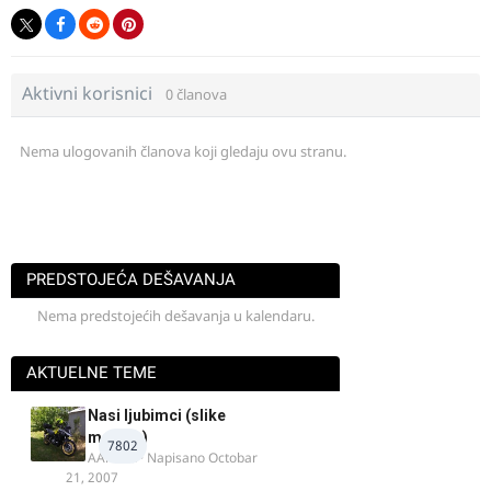
Aktivni korisnici
0 članova
Nema ulogovanih članova koji gledaju ovu stranu.
PREDSTOJEĆA DEŠAVANJA
Nema predstojećih dešavanja u kalendaru.
AKTUELNE TEME
Nasi ljubimci (slike
motora)
7802
AArnold
· Napisano
Octobar
21, 2007