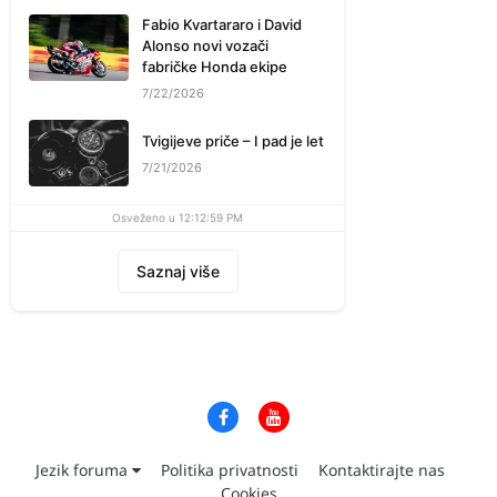
Fabio Kvartararo i David
Alonso novi vozači
fabričke Honda ekipe
7/22/2026
Tvigijeve priče – I pad je let
7/21/2026
Osveženo u 12:12:59 PM
Saznaj više
Jezik foruma
Politika privatnosti
Kontaktirajte nas
Cookies