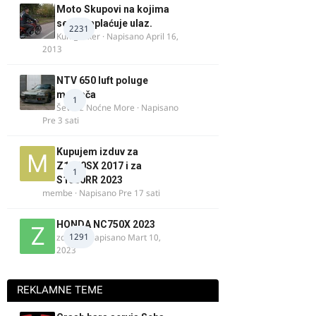
Moto Skupovi na kojima
se ne naplaćuje ulaz.
2231
Kum_Mixer
· Napisano
April 16,
2013
NTV 650 luft poluge
menjača
1
Ševa iz Noćne More
· Napisano
Pre 3 sati
Kupujem izduv za
Z1000SX 2017 i za
1
S1000RR 2023
membe
· Napisano
Pre 17 sati
HONDA NC750X 2023
1291
zdelija
· Napisano
Mart 10,
2023
REKLAMNE TEME