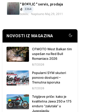
" BOKILIĆ " servis, prodaja
3364
delova
bokilic
· Napisano
Maj 29, 2011
NOVOSTI IZ MAGAZINA
CFMOTO West Balkan tim
uspešan na Red Bull
Romaniacs 2026
8/7/2026
Popularni SYM skuteri
ponovo dostupni –
Trenutna isporuka
8/7/2026
Tvigijeve priče: kako je
kvalitetna Jawa 250 и 175
enduro “zalutala” u
Jugoslaviju