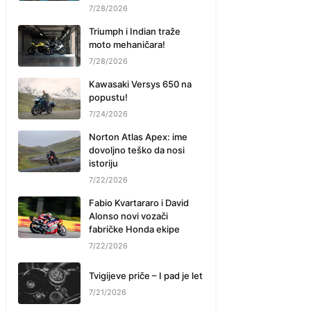
7/28/2026
Triumph i Indian traže
moto mehaničara!
7/28/2026
Kawasaki Versys 650 na
popustu!
7/24/2026
Norton Atlas Apex: ime
dovoljno teško da nosi
istoriju
7/22/2026
Fabio Kvartararo i David
Alonso novi vozači
fabričke Honda ekipe
7/22/2026
Tvigijeve priče – I pad je let
7/21/2026