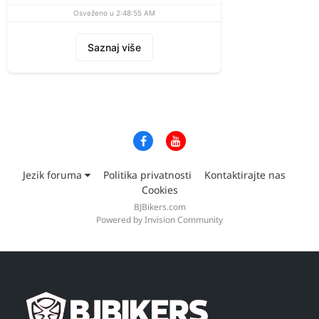
Osveženo u 2:48:55 AM
Saznaj više
Jezik foruma
Politika privatnosti
Kontaktirajte nas
Cookies
BJBikers.com
Powered by Invision Community