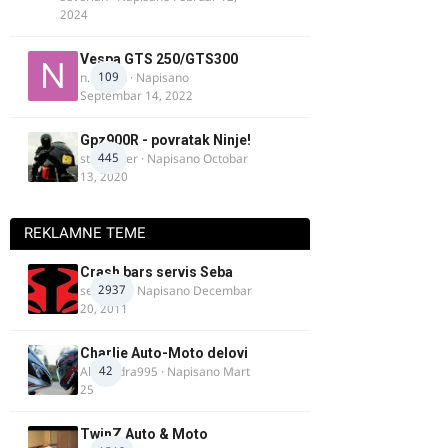
2024
Vespa GTS 250/GTS300
109
n.martin
· Napisano
Septembar 14, 2022
Gpz900R - povratak Ninje!
445
stari roker
· Napisano
Octobar
13, 2020
REKLAMNE TEME
Crash bars servis Seba
2937
seba011
· Napisano
Decembar
20, 2011
Charlie Auto-Moto delovi
42
Alexandra995
· Napisano
Mart
25
TwinZ Auto & Moto