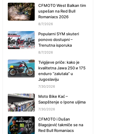
CFMOTO West Balkan tim
uspešan na Red Bull
Romaniacs 2026
8/7/2026
Popularni SYM skuteri
ponovo dostupni –
Trenutna isporuka
8/7/2026
Tvigijeve priče: kako je
kvalitetna Jawa 250 и 175
enduro “zalutala” u
Jugoslaviju
7/30/2026
Moto Bike Kać –
Saopštenje o Ipone uljima
7/30/2026
CFMOTO i Dušan
Blagojević takmiče se na
Red Bull Romaniacs