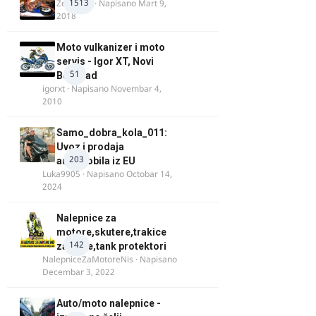
1513
Zeljkamp
· Napisano
Mart 9,
2018
Moto vulkanizer i moto
servis - Igor XT, Novi
51
Beograd
igorxt
· Napisano
Novembar 4,
2010
Samo_dobra_kola_011:
Uvoz i prodaja
203
automobila iz EU
Luka9905
· Napisano
Octobar 14,
2024
Nalepnice za
motore,skutere,trakice
142
za felne,tank protektori
NalepniceZaMotoreNis
· Napisano
Decembar 3, 2022
Auto/moto nalepnice -