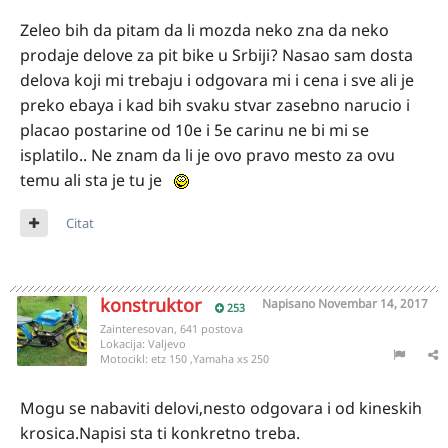
Zeleo bih da pitam da li mozda neko zna da neko
prodaje delove za pit bike u Srbiji? Nasao sam dosta
delova koji mi trebaju i odgovara mi i cena i sve ali je
preko ebaya i kad bih svaku stvar zasebno narucio i
placao postarine od 10e i 5e carinu ne bi mi se
isplatilo.. Ne znam da li je ovo pravo mesto za ovu
temu ali sta je tu je
Citat
konstruktor
Napisano
Novembar 14, 2017
253
Zainteresovan, 641 postova
Lokacija:
Valjevo
Motocikl:
etz 150 ,Yamaha xs 250
Mogu se nabaviti delovi,nesto odgovara i od kineskih
krosica.Napisi sta ti konkretno treba.