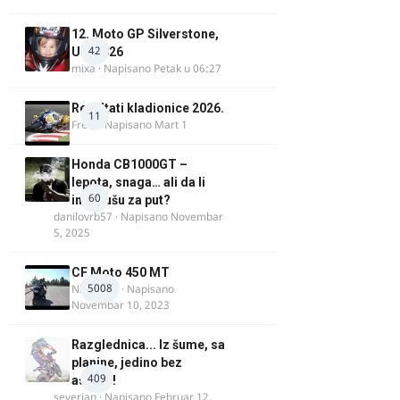
12. Moto GP Silverstone,
42
UK, 2026
mixa
· Napisano
Petak u 06:27
Rezultati kladionice 2026.
11
Fredi
· Napisano
Mart 1
Honda CB1000GT –
lepota, snaga… ali da li
60
ima dušu za put?
danilovrb57
· Napisano
Novembar
5, 2025
CF Moto 450 MT
5008
NIKOLA 1
· Napisano
Novembar 10, 2023
Razglednica... Iz šume, sa
planine, jedino bez
409
asfalta!
severian
· Napisano
Februar 12,