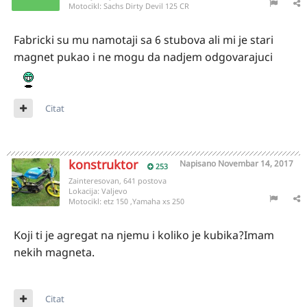
Motocikl:
Sachs Dirty Devil 125 CR
Fabricki su mu namotaji sa 6 stubova ali mi je stari
magnet pukao i ne mogu da nadjem odgovarajuci
Citat
konstruktor
Napisano
Novembar 14, 2017
253
Zainteresovan, 641 postova
Lokacija:
Valjevo
Motocikl:
etz 150 ,Yamaha xs 250
Koji ti je agregat na njemu i koliko je kubika?Imam
nekih magneta.
Citat