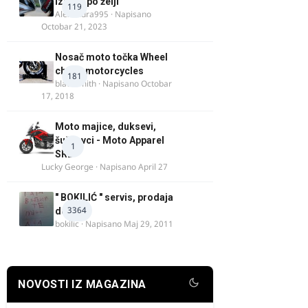
izrada po želji
119
Alexandra995
· Napisano
Octobar 21, 2023
Nosač moto točka Wheel
chock motorcycles
181
blacksmith
· Napisano
Octobar
17, 2018
Moto majice, duksevi,
šuškavci - Moto Apparel
1
SRB
Lucky George
· Napisano
April 27
" BOKILIĆ " servis, prodaja
3364
delova
bokilic
· Napisano
Maj 29, 2011
NOVOSTI IZ MAGAZINA