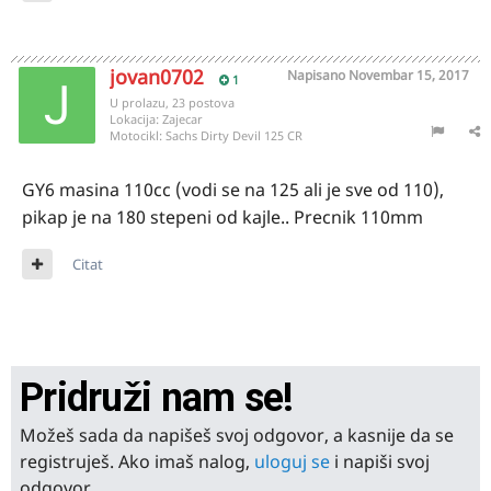
jovan0702
Napisano
Novembar 15, 2017
1
U prolazu, 23 postova
Lokacija:
Zajecar
Motocikl:
Sachs Dirty Devil 125 CR
GY6 masina 110cc (vodi se na 125 ali je sve od 110),
pikap je na 180 stepeni od kajle.. Precnik 110mm
Citat
Pridruži nam se!
Možeš sada da napišeš svoj odgovor, a kasnije da se
registruješ. Ako imaš nalog,
uloguj se
i napiši svoj
odgovor.