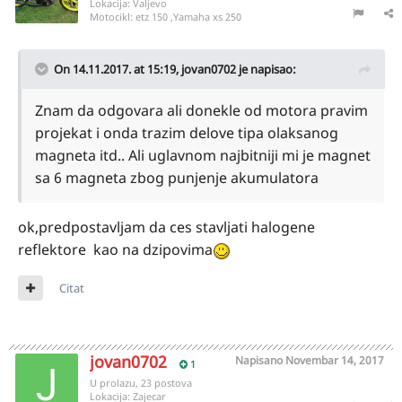
Lokacija:
Valjevo
Motocikl:
etz 150 ,Yamaha xs 250
On 14.11.2017. at 15:19,
jovan0702
je napisao:
Znam da odgovara ali donekle od motora pravim
projekat i onda trazim delove tipa olaksanog
magneta itd.. Ali uglavnom najbitniji mi je magnet
sa 6 magneta zbog punjenje akumulatora
ok,predpostavljam da ces stavljati halogene
reflektore kao na dzipovima
Citat
jovan0702
Napisano
Novembar 14, 2017
1
U prolazu, 23 postova
Lokacija:
Zajecar