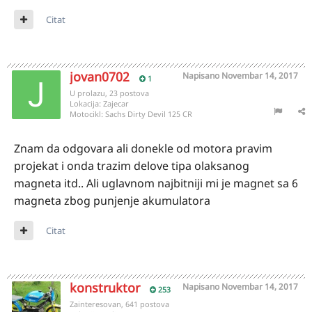
Citat
jovan0702
Napisano
Novembar 14, 2017
1
U prolazu, 23 postova
Lokacija:
Zajecar
Motocikl:
Sachs Dirty Devil 125 CR
Znam da odgovara ali donekle od motora pravim
projekat i onda trazim delove tipa olaksanog
magneta itd.. Ali uglavnom najbitniji mi je magnet sa 6
magneta zbog punjenje akumulatora
Citat
konstruktor
Napisano
Novembar 14, 2017
253
Zainteresovan, 641 postova