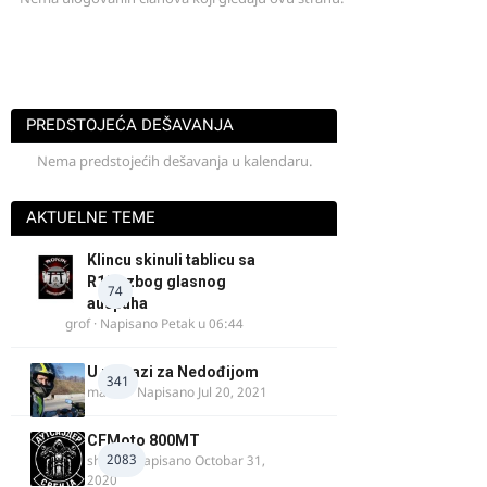
PREDSTOJEĆA DEŠAVANJA
Nema predstojećih dešavanja u kalendaru.
AKTUELNE TEME
Klincu skinuli tablicu sa
R125 zbog glasnog
74
auspuha
grof
· Napisano
Petak u 06:44
U potrazi za Nedođijom
341
makikt
· Napisano
Jul 20, 2021
CFMoto 800MT
2083
shlem
· Napisano
Octobar 31,
2020