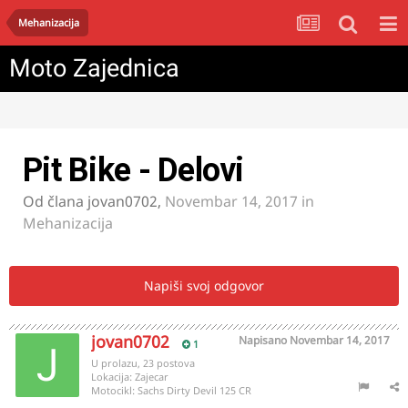
Mehanizacija
Moto Zajednica
Pit Bike - Delovi
Od člana
jovan0702
,
Novembar 14, 2017
in
Mehanizacija
Napiši svoj odgovor
jovan0702
Napisano
Novembar 14, 2017
1
U prolazu, 23 postova
Lokacija:
Zajecar
Motocikl:
Sachs Dirty Devil 125 CR