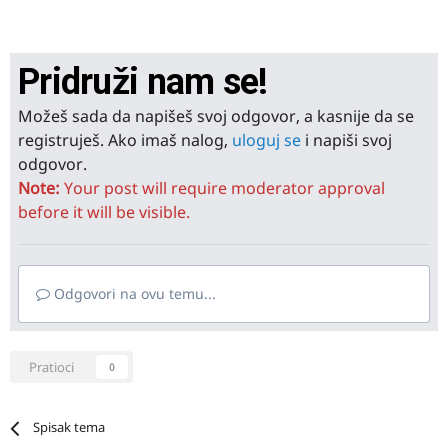
Pridruži nam se!
Možeš sada da napišeš svoj odgovor, a kasnije da se
registruješ. Ako imaš nalog,
uloguj se
i napiši svoj
odgovor.
Note:
Your post will require moderator approval
before it will be visible.
Odgovori na ovu temu...
Pratioci
0
Spisak tema