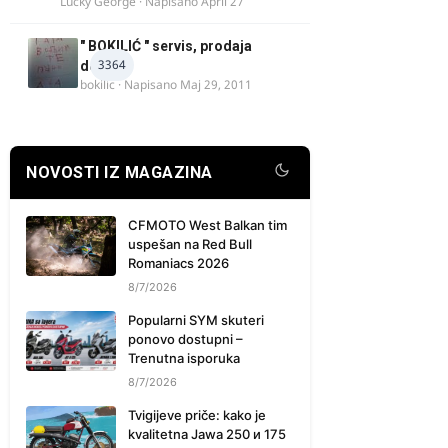
Lucky George
· Napisano
April 27
" BOKILIĆ " servis, prodaja
3364
delova
bokilic
· Napisano
Maj 29, 2011
NOVOSTI IZ MAGAZINA
CFMOTO West Balkan tim
uspešan na Red Bull
Romaniacs 2026
8/7/2026
Popularni SYM skuteri
ponovo dostupni –
Trenutna isporuka
8/7/2026
Tvigijeve priče: kako je
kvalitetna Jawa 250 и 175