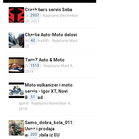
Crash bars servis Seba
2937
seba011
· Napisano
Decembar
20, 2011
Charlie Auto-Moto delovi
42
Alexandra995
· Napisano
Mart
25
TwinZ Auto & Moto
1513
Zeljkamp
· Napisano
Mart 9,
2018
Moto vulkanizer i moto
servis - Igor XT, Novi
51
Beograd
igorxt
· Napisano
Novembar 4,
2010
Samo_dobra_kola_011:
Uvoz i prodaja
203
automobila iz EU