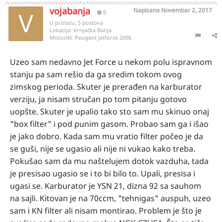
vojabanja
Napisano
Novembar 2, 2017
0
U prolazu, 5 postova
Lokacija:
Vrnjačka Banja
Motocikl:
Peugeot Jetforce 2006
Uzeo sam nedavno Jet Force u nekom polu ispravnom
stanju pa sam rešio da ga sredim tokom ovog
zimskog perioda. Skuter je prerađen na karburator
verziju, ja nisam stručan po tom pitanju gotovo
uopšte. Skuter je upalio tako sto sam mu skinuo onaj
"box filter" i pod punim gasom. Probao sam ga i išao
je jako dobro. Kada sam mu vratio filter počeo je da
se guši, nije se ugasio ali nije ni vukao kako treba.
Pokušao sam da mu naštelujem dotok vazduha, tada
je presisao ugasio se i to bi bilo to. Upali, presisa i
ugasi se. Karburator je YSN 21, dizna 92 sa sauhom
na sajli. Kitovan je na 70ccm, "tehnigas" auspuh, uzeo
sam i KN filter ali nisam montirao. Problem je što je