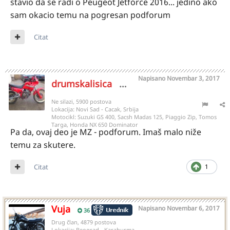
stavio da se radi o Peugeot Jetforce 2016... jedino ako
sam okacio temu na pogresan podforum
Citat
Napisano
Novembar 3, 2017
drumskalisica
8741
Ne silazi, 5900 postova
Lokacija:
Novi Sad - Cacak, Srbija
Motocikl:
Suzuki GS 400, Sacsh Madas 125, Piaggio Zip, Tomos
Targa, Honda NX 650 Dominator
Pa da, ovaj deo je MZ - podforum. Imaš malo niže
temu za skutere.
Citat
1
Vuja
Napisano
Novembar 6, 2017
36
Drug član, 4879 postova
Lokacija:
Beograd - Karaburma