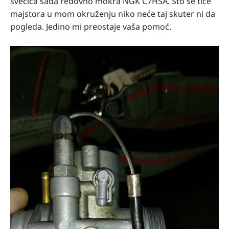
svećica sada redovno mokra NGK C7HSA. Što se tiče
majstora u mom okruženju niko neće taj skuter ni da
pogleda. Jedino mi preostaje vaša pomoć.