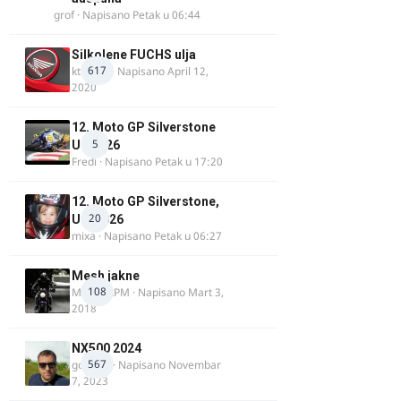
grof
· Napisano
Petak u 06:44
Silkolene FUCHS ulja
617
ktm600
· Napisano
April 12,
2020
12. Moto GP Silverstone
5
UK 2026
Fredi
· Napisano
Petak u 17:20
12. Moto GP Silverstone,
20
UK, 2026
mixa
· Napisano
Petak u 06:27
Mesh jakne
108
MostarRPM
· Napisano
Mart 3,
2018
NX500 2024
567
godovic
· Napisano
Novembar
7, 2023