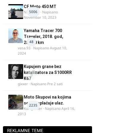
CF Moto 450 MT
5006
NIKOLA 1
· Napisano
Novembar 10, 2023
Yamaha Tracer 700
Traveler, 2018. god,
48
28.100 km
vasa.93
· Napisano
Avgust 10,
2024
Kupujem grane bez
katalizatora za S1000RR
0
K67
gixxer
· Napisano
Pre 2 sati
Moto Skupovi na kojima
se ne naplaćuje ulaz.
2235
Kum_Mixer
· Napisano
April 16,
2013
REKLAMNE TEME