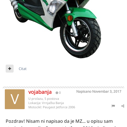
Citat
vojabanja
Napisano
Novembar 3, 2017
0
U prolazu, 5 postova
Lokacija:
Vrnjačka Banja
Motocikl:
Peugeot Jetforce 2006
Pozdrav! Nisam ni napisao da je MZ... u opisu sam