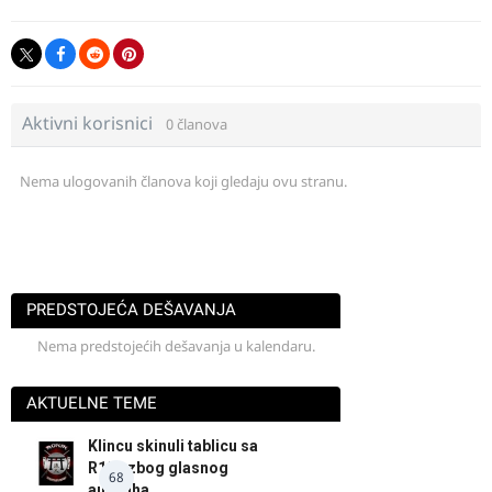
Aktivni korisnici
0 članova
Nema ulogovanih članova koji gledaju ovu stranu.
PREDSTOJEĆA DEŠAVANJA
Nema predstojećih dešavanja u kalendaru.
AKTUELNE TEME
Klincu skinuli tablicu sa
R125 zbog glasnog
68
auspuha