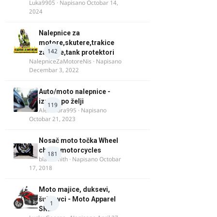
Luka9905
· Napisano
Octobar 14,
2024
Nalepnice za
motore,skutere,trakice
142
za felne,tank protektori
NalepniceZaMotoreNis
· Napisano
Decembar 3, 2022
Auto/moto nalepnice -
izrada po želji
119
Alexandra995
· Napisano
Octobar 21, 2023
Nosač moto točka Wheel
chock motorcycles
181
blacksmith
· Napisano
Octobar
17, 2018
Moto majice, duksevi,
šuškavci - Moto Apparel
1
SRB