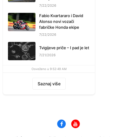
7/22/2026
Fabio Kvartararo i David
Alonso novi vozači
fabričke Honda ekipe
7/22/2026
Tvigijeve priče – I pad je let
7/21/2026
Osveženo u 9:52:49 AM
Saznaj više