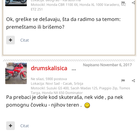
Motocikl:
Honda CBR 1100 XX, Honda XL 1000 Varadero, MZ
ETZ 251
Ok, greške se dešavaju, šta da radimo sa temom:
premeštamo ili brišemo?
Citat
Napisano
Novembar 6, 2017
drumskalisica
8741
Ne silazi, 5900 postova
Lokacija:
Novi Sad - Cacak, Srbija
Motocikl:
Suzuki GS 400, Sacsh Madas 125, Piaggio Zip, Tomos
Targa, Honda NX 650 Dominator
Pa prebaci je dole kod skuteraša, nek vide , pa nek
pomognu čoveku - njihov teren .
Citat