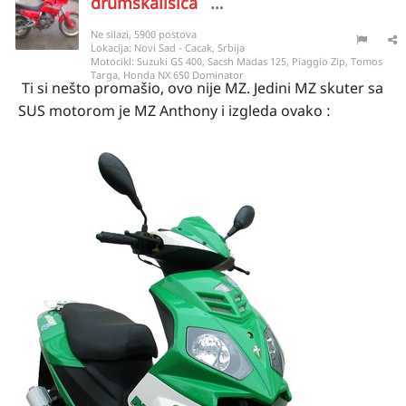
drumskalisica
8741
Ne silazi, 5900 postova
Lokacija:
Novi Sad - Cacak, Srbija
Motocikl:
Suzuki GS 400, Sacsh Madas 125, Piaggio Zip, Tomos
Targa, Honda NX 650 Dominator
Ti si nešto promašio, ovo nije MZ. Jedini MZ skuter sa
SUS motorom je MZ Anthony i izgleda ovako :