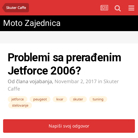
Skuter Caffe
Moto Zajednica
Problemi sa prerađenim
Jetforce 2006?
Od člana
vojabanja
,
Novembar 2, 2017
in
Skuter
Caffe
jetforce
peugeot
kvar
skuter
tuning
stelovanje
Napiši svoj odgovor