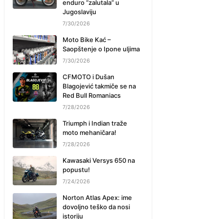
enduro “zalutala” u
Jugoslaviju
7/30/2026
Moto Bike Kać –
Saopštenje o Ipone uljima
7/30/2026
CFMOTO i Dušan
Blagojević takmiče se na
Red Bull Romaniacs
7/28/2026
Triumph i Indian traže
moto mehaničara!
7/28/2026
Kawasaki Versys 650 na
popustu!
7/24/2026
Norton Atlas Apex: ime
dovoljno teško da nosi
istoriju