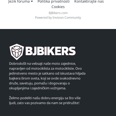
Jezik foruma
Politika privatnosti
Kontaktirajte nas
Cookies
BJBikers.com
Powered by Invision Community
Dobrodošli na vebsajt naše moto zajednice,
napravljen od motociklista za motocikliste. Ovo
jedinstveno mesto je satkano od iskustava hiljada
bajkera širom sveta, koji se ovde svakodnevno
druže, savetuju, pomažu i dogovaraju o
okupljanjima i zajedničkim vožnjama.
Želimo podeliti našu dobru energiju sa što više
ljudi, zato vas pozivamo da nam se pridružite!