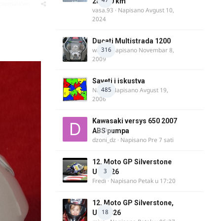
28.100 km
oblematičan
vasa.93
· Napisano
Avgust 10,
2024
Ducati Multistrada 1200
316
wulfy
· Napisano
Novembar 8,
2009
Saveti i iskustva
485
Najzli
· Napisano
Avgust 19,
2006
Kawasaki versys 650 2007
0
ABS pumpa
dzoni_dz
· Napisano
Pre 7 sati
12. Moto GP Silverstone
3
UK 2026
Fredi
· Napisano
Petak u 17:20
12. Moto GP Silverstone,
18
UK, 2026