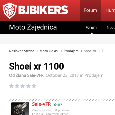
Forum
Hum
Moto Zajednica
Forumi
Novo
Naslovna Strana
Moto Oglasi
Prodajem
Shoei xr 1100
Shoei xr 1100
Od člana
Sale-VFR
,
Octobar 23, 2017
in
Prodajem
Sale-VFR
457
Zainteresovan, 531 postova
Lokacija:
Branicevski okrug