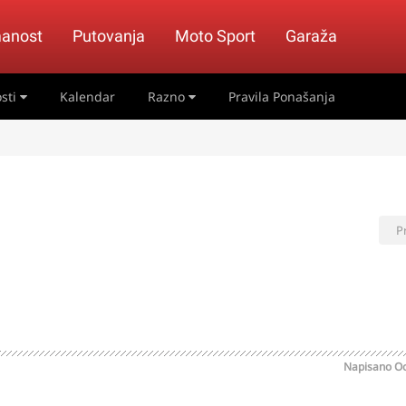
anost
Putovanja
Moto Sport
Garaža
sti
Kalendar
Razno
Pravila Ponašanja
P
Napisano
Oc