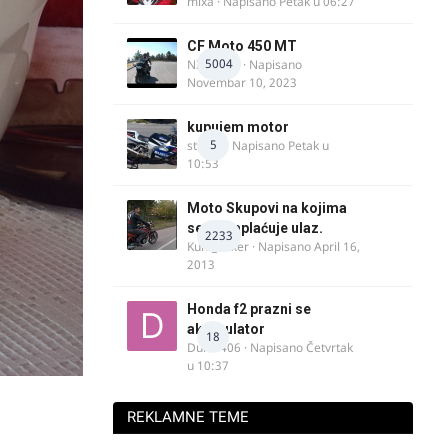
mixa
· Napisano
Petak u 06:27
CF Moto 450 MT
5004
NIKOLA 1
· Napisano
Novembar 10, 2023
kupujem motor
5
strugo
· Napisano
Petak u
10:53
Moto Skupovi na kojima
se ne naplaćuje ulaz.
2233
Kum_Mixer
· Napisano
April 16,
2013
Honda f2 prazni se
akomulator
18
Dule1406
· Napisano
Četvrtak
u 10:37
REKLAMNE TEME