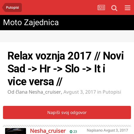
Putopisi
Moto Zajednica
Relax voznja 2017 // Novi
Sad -> Hr -> Slo -> It i
vice versa //
Od člana
Nesha_cruiser
,
Avgust 3, 2017
in
Putopisi
Napiši svoj odgovor
Nesha_cruiser
Napisano
Avgust 3, 2017
23