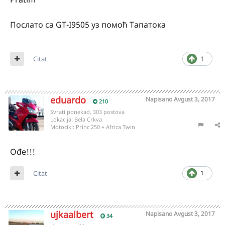
Послато са GT-I9505 уз помоћ Тапатока
Citat
1
eduardo
Napisano
Avgust 3, 2017
210
Svrati ponekad, 303 postova
Lokacija:
Bela Crkva
Motocikl:
Princ 250 + Africa Twin
Ođe!!!
Citat
1
ujkaalbert
Napisano
Avgust 3, 2017
34