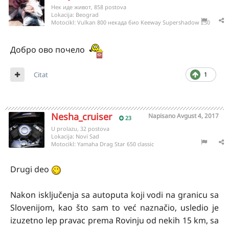
Нек иде живот, 858 postova
Lokacija:
Beograd
Motocikl:
Vulkan 800 некада био Keeway Supershadow 250
Добро ово почело
Citat
1
Nesha_cruiser
Napisano
Avgust 4, 2017
23
U prolazu, 32 postova
Lokacija:
Novi Sad
Motocikl:
Yamaha Drag Star 650 classic
Drugi deo
Nakon isključenja sa autoputa koji vodi na granicu sa
Slovenijom, kao što sam to već naznačio, usledio je
izuzetno lep pravac prema Rovinju od nekih 15 km, sa