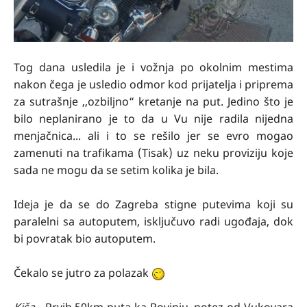
Tog dana usledila je i vožnja po okolnim mestima
nakon čega je usledio odmor kod prijatelja i priprema
za sutrašnje ,,ozbiljno“ kretanje na put. Jedino što je
bilo neplanirano je to da u Vu nije radila nijedna
menjačnica... ali i to se rešilo jer se evro mogao
zamenuti na trafikama (Tisak) uz neku proviziju koje
sada ne mogu da se setim kolika je bila.
Ideja je da se do Zagreba stigne putevima koji su
paralelni sa autoputem, isključuvo radi ugođaja, dok
bi povratak bio autoputem.
Čekalo se jutro za polazak