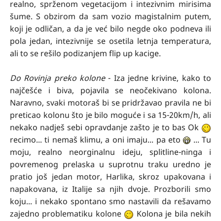
realno, sprženom vegetacijom i intezivnim mirisima
šume. S obzirom da sam vozio magistalnim putem,
koji je odličan, a da je već bilo negde oko podneva ili
pola jedan, intezivnije se osetila letnja temperatura,
ali to se rešilo podizanjem flip up kacige.
Do Rovinja preko kolone
- Iza jedne krivine, kako to
najčešće i biva, pojavila se neočekivano kolona.
Naravno, svaki motoraš bi se pridržavao pravila ne bi
preticao kolonu što je bilo moguće i sa 15-20km/h, ali
nekako nadješ sebi opravdanje zašto je to bas Ok
recimo... ti nemaš klimu, a oni imaju... pa eto
... Tu
moju, realno neorginalnu ideju, splitline-ninga i
povremenog prelaska u suprotnu traku uredno je
pratio još jedan motor, Harlika, skroz upakovana i
napakovana, iz Italije sa njih dvoje. Prozborili smo
koju... i nekako spontano smo nastavili da rešavamo
zajedno problematiku kolone
Kolona je bila nekih