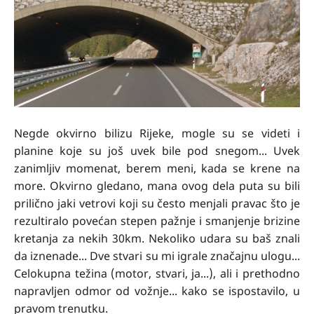
Negde okvirno bilizu Rijeke, mogle su se videti i
planine koje su još uvek bile pod snegom... Uvek
zanimljiv momenat, berem meni, kada se krene na
more. Okvirno gledano, mana ovog dela puta su bili
prilično jaki vetrovi koji su često menjali pravac što je
rezultiralo povećan stepen pažnje i smanjenje brizine
kretanja za nekih 30km. Nekoliko udara su baš znali
da iznenade... Dve stvari su mi igrale značajnu ulogu...
Celokupna težina (motor, stvari, ja...), ali i prethodno
napravljen odmor od vožnje... kako se ispostavilo, u
pravom trenutku.