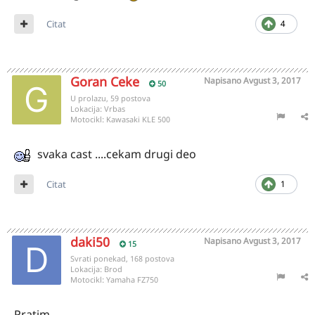
Citat
4
Goran Ceke
Napisano
Avgust 3, 2017
50
U prolazu, 59 postova
Lokacija:
Vrbas
Motocikl:
Kawasaki KLE 500
svaka cast ....cekam drugi deo
Citat
1
daki50
Napisano
Avgust 3, 2017
15
Svrati ponekad, 168 postova
Lokacija:
Brod
Motocikl:
Yamaha FZ750
Pratim