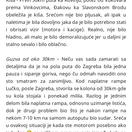
Kiša
- Prvih 50km puta ka Rovinju, potez od Vukovara
prema Vinkovcima, Đakovu ka Slavonskom Brodu
obeležila je kiša. Srećom nije bio pljusak, ali ipak u
naletima je bila dovoljno jaka da je bilo potrebno stati
i obrisati vizir (motora i kacige). Realno, nije bilo
hladno, ali malo je bilo demoralizujuće jer u daljini je
stalno sevalo i bilo oblačno.
Guzva od oko 30km
– Neču vas sada zamarati sa
detaljima da je na pola puta do Zagreba bila jedna
pauza i sipanje goriva, nego ču odmah navoditi ono
sto smatram za zanimljivo. Kod naplatne rampe
Lučko, posle Zagreba, stvorila se kolona od 30km gde
su kola stojala i ponekad milila. Razlog je jednim
delom bila naplatna rampa, odnosno uzimanje listića,
dok je drugi problem bio što je nakon rampe na
nekom 7-10 km na samom autoputu bio sudar. Sreća
u ovakvoj situaciji je kada ste motorom posebno ako