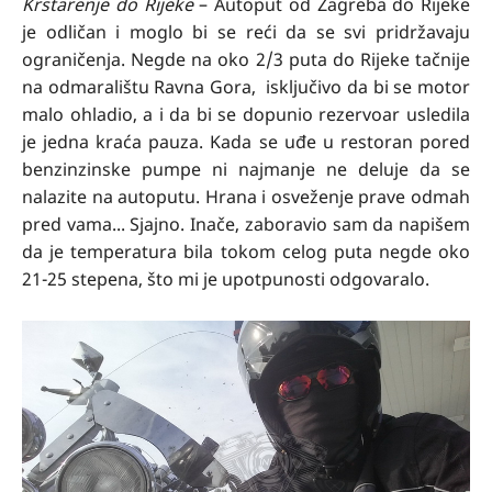
Krstarenje do Rijeke
– Autoput od Zagreba do Rijeke
je odličan i moglo bi se reći da se svi pridržavaju
ograničenja. Negde na oko 2/3 puta do Rijeke tačnije
na odmaralištu Ravna Gora, isključivo da bi se motor
malo ohladio, a i da bi se dopunio rezervoar usledila
je jedna kraća pauza. Kada se uđe u restoran pored
benzinzinske pumpe ni najmanje ne deluje da se
nalazite na autoputu. Hrana i osveženje prave odmah
pred vama... Sjajno. Inače, zaboravio sam da napišem
da je temperatura bila tokom celog puta negde oko
21-25 stepena, što mi je upotpunosti odgovaralo.