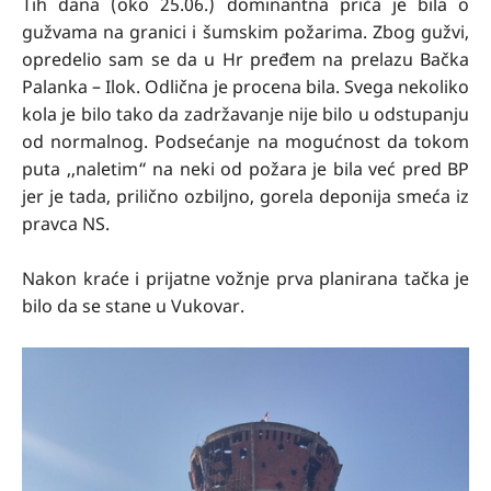
Tih dana (oko 25.06.) dominantna priča je bila o
gužvama na granici i šumskim požarima. Zbog gužvi,
opredelio sam se da u Hr pređem na prelazu Bačka
Palanka – Ilok. Odlična je procena bila. Svega nekoliko
kola je bilo tako da zadržavanje nije bilo u odstupanju
od normalnog. Podsećanje na mogućnost da tokom
puta ,,naletim“ na neki od požara je bila već pred BP
jer je tada, prilično ozbiljno, gorela deponija smeća iz
pravca NS.
Nakon kraće i prijatne vožnje prva planirana tačka je
bilo da se stane u Vukovar.