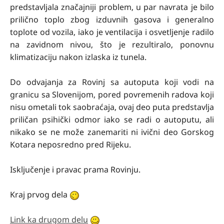
predstavljala značajniji problem, u par navrata je bilo
prilično toplo zbog izduvnih gasova i generalno
toplote od vozila, iako je ventilacija i osvetljenje radilo
na zavidnom nivou, što je rezultiralo, ponovnu
klimatizaciju nakon izlaska iz tunela.
Do odvajanja za Rovinj sa autoputa koji vodi na
granicu sa Slovenijom, pored povremenih radova koji
nisu ometali tok saobraćaja, ovaj deo puta predstavlja
priličan psihički odmor iako se radi o autoputu, ali
nikako se ne može zanemariti ni ivični deo Gorskog
Kotara neposredno pred Rijeku.
Isključenje i pravac prama Rovinju.
Kraj prvog dela
Link ka drugom delu