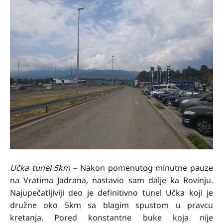
Učka tunel 5km
– Nakon pomenutog minutne pauze
na Vratima Jadrana, nastavio sam dalje ka Rovinju.
Najupečatljiviji deo je definitivno tunel Učka koji je
družne oko 5km sa blagim spustom u pravcu
kretanja. Pored konstantne buke koja nije