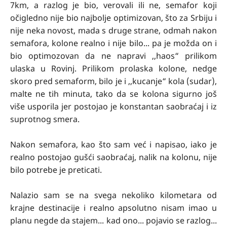
7km, a razlog je bio, verovali ili ne, semafor koji
očigledno nije bio najbolje optimizovan, što za Srbiju i
nije neka novost, mada s druge strane, odmah nakon
semafora, kolone realno i nije bilo... pa je možda on i
bio optimozovan da ne napravi ,,haos“ prilikom
ulaska u Rovinj. Prilikom prolaska kolone, nedge
skoro pred semaform, bilo je i ,,kucanje“ kola (sudar),
malte ne tih minuta, tako da se kolona sigurno još
više usporila jer postojao je konstantan saobraćaj i iz
suprotnog smera.
Nakon semafora, kao što sam već i napisao, iako je
realno postojao gušći saobraćaj, nalik na kolonu, nije
bilo potrebe je preticati.
Nalazio sam se na svega nekoliko kilometara od
krajne destinacije i realno apsolutno nisam imao u
planu negde da stajem... kad ono... pojavio se razlog...