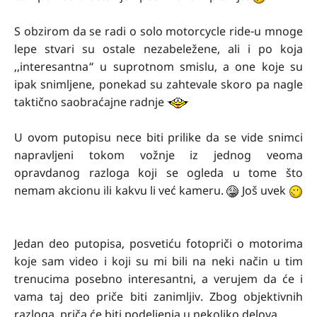
S obzirom da se radi o solo motorcycle ride-u mnoge
lepe stvari su ostale nezabeležene, ali i po koja
,,interesantna“ u suprotnom smislu, a one koje su
ipak snimljene, ponekad su zahtevale skoro pa nagle
taktično saobraćajne radnje
U ovom putopisu nece biti prilike da se vide snimci
napravljeni tokom vožnje iz jednog veoma
opravdanog razloga koji se ogleda u tome što
nemam akcionu ili kakvu li već kameru.
Još uvek
Jedan deo putopisa, posvetiću fotopriči o motorima
koje sam video i koji su mi bili na neki način u tim
trenucima posebno interesantni, a verujem da će i
vama taj deo priče biti zanimljiv. Zbog objektivnih
razloga, priča će biti podeljenja u nekoliko delova.