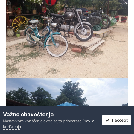
Važno obaveštenje
I accept
Nastavkom korišćenja ovog sajta prihvatate
Pravila
korišćenja