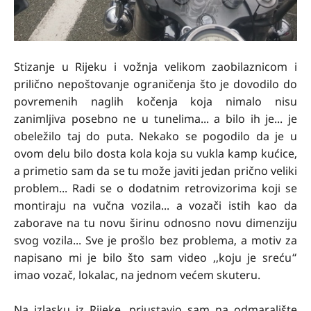
Stizanje u Rijeku i vožnja velikom zaobilaznicom i
prilično nepoštovanje ograničenja što je dovodilo do
povremenih naglih kočenja koja nimalo nisu
zanimljiva posebno ne u tunelima... a bilo ih je... je
obeležilo taj do puta. Nekako se pogodilo da je u
ovom delu bilo dosta kola koja su vukla kamp kućice,
a primetio sam da se tu može javiti jedan prično veliki
problem... Radi se o dodatnim retrovizorima koji se
montiraju na vučna vozila... a vozači istih kao da
zaborave na tu novu širinu odnosno novu dimenziju
svog vozila... Sve je prošlo bez problema, a motiv za
napisano mi je bilo što sam video ,,koju je sreću“
imao vozač, lokalac, na jednom većem skuteru.
Na izlasku iz Rijeke, priustavio sam na odmaralište