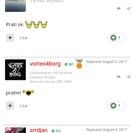
U prolazu, 88 postova
Prati se.
Citat
1
Napisano
Avgust 3, 2017
vortex4borg
391
Zainteresovan, 893 postova
Lokacija:
Skoplje
Motocikl:
Honda CBR 1000f
pratim
Citat
1
srrdjan
Napisano
Avgust 4, 2017
315