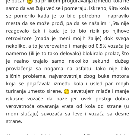
je bučan
pa prilikom proguravanja između kola ne
samo da vas čuju već se i pomeraju. Iskreno, 98% kola
se pomerilo kada je to bilo potrebno i napravilo
mesta da se može proći, pa da se našalim 1,5% nije
reagovalo čak i kada je to bio rizik po njihove
retrovizore (mada je meni mojih žalije) dok svega
nekoliko, a to je verovatno i imanje od 0,5% vozača je
namerno (ili je to tako delovalo) blokiralo prolaz, što
je realno trajalo samo nekoliko sekundi dužeg
provlačenja sa nogama na asfaltu. Iako nije bilo
sličnih problema, najverovatnije zbog buke motora
koja se pojačavala između kola i usled par mojih
turiranja umesto sirene,
savetujem mlađe i manje
iskusne vozače da paze jer uvek postoji dobra
verovatnoća otvaranja vrata od kola od strane (u
mom slučaju) suvozača sa leve i vozača sa desne
strane.