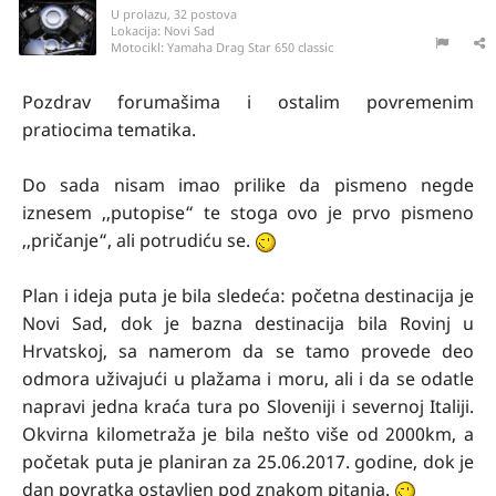
U prolazu, 32 postova
Lokacija:
Novi Sad
Motocikl:
Yamaha Drag Star 650 classic
Pozdrav forumašima i ostalim povremenim
pratiocima tematika.
Do sada nisam imao prilike da pismeno negde
iznesem ,,putopise“ te stoga ovo je prvo pismeno
,,pričanje“, ali potrudiću se.
Plan i ideja puta je bila sledeća: početna destinacija je
Novi Sad, dok je bazna destinacija bila Rovinj u
Hrvatskoj, sa namerom da se tamo provede deo
odmora uživajući u plažama i moru, ali i da se odatle
napravi jedna kraća tura po Sloveniji i severnoj Italiji.
Okvirna kilometraža je bila nešto više od 2000km, a
početak puta je planiran za 25.06.2017. godine, dok je
dan povratka ostavljen pod znakom pitanja.