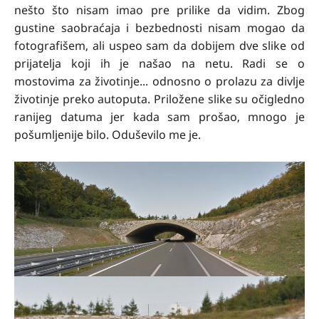
nešto što nisam imao pre prilike da vidim. Zbog
gustine saobraćaja i bezbednosti nisam mogao da
fotografišem, ali uspeo sam da dobijem dve slike od
prijatelja koji ih je našao na netu. Radi se o
mostovima za životinje... odnosno o prolazu za divlje
životinje preko autoputa. Priložene slike su očigledno
ranijeg datuma jer kada sam prošao, mnogo je
pošumljenije bilo. Oduševilo me je.