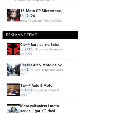
12. Moto GP Silverstone,
19
UK, 2026
mixa
· Napisano
Petak u 06:27
REKLAMNE TEME
Crash bars servis Seba
2937
seba011
· Napisano
Decembar
20, 2011
Charlie Auto-Moto delovi
42
Alexandra995
· Napisano
Mart
25
TwinZ Auto & Moto
1513
Zeljkamp
· Napisano
Mart 9,
2018
Moto vulkanizer i moto
servis - Igor XT, Novi