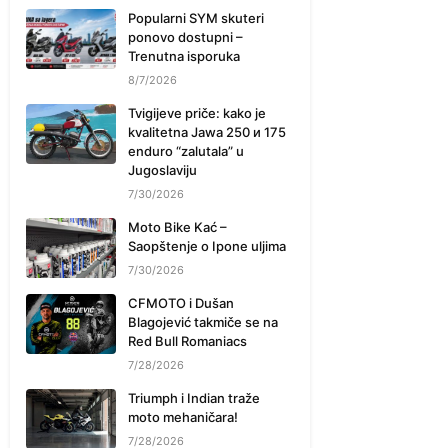
Popularni SYM skuteri
ponovo dostupni –
Trenutna isporuka
8/7/2026
Tvigijeve priče: kako je
kvalitetna Jawa 250 и 175
enduro “zalutala” u
Jugoslaviju
7/30/2026
Moto Bike Kać –
Saopštenje o Ipone uljima
7/30/2026
CFMOTO i Dušan
Blagojević takmiče se na
Red Bull Romaniacs
7/28/2026
Triumph i Indian traže
moto mehaničara!
7/28/2026