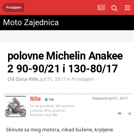
Prodajem
Moto Zajednica
polovne Michelin Anakee
2 90-90/21 i 130-80/17
Od člana
Rille
,
Jul 21, 2017
in
Prodajem
Rille
Napisano
Jul 21, 2017
166
Svrati ponekad, 305 postova
Lokacija:
Blizu granice!
Motocikl:
KLE 500
Skinute sa mog motora, nikad bušene, krpljene.