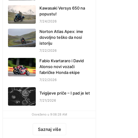
Kawasaki Versys 650 na
popustu!
7/24/2026
Norton Atlas Apex: ime
dovoljno teško da nosi
istoriju
7/22/2026
Fabio Kvartararo i David
Alonso novi vozači
fabričke Honda ekipe
7/22/2026
Tvigijeve priče – I pad je let
7/21/2026
Osveženo u 9:06:28 AM
Saznaj više