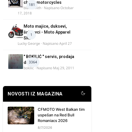
chock motorcycles
181
blacksmith
· Napisano
Octobar
17, 2018
Moto majice, duksevi,
šuškavci - Moto Apparel
1
SRB
Lucky George
· Napisano
April 27
" BOKILIĆ " servis, prodaja
3364
delova
bokilic
· Napisano
Maj 29, 2011
NOVOSTI IZ MAGAZINA
CFMOTO West Balkan tim
uspešan na Red Bull
Romaniacs 2026
8/7/2026