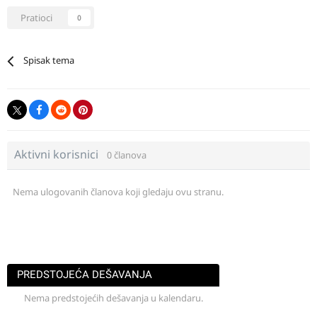
Pratioci
0
Spisak tema
Aktivni korisnici
0 članova
Nema ulogovanih članova koji gledaju ovu stranu.
PREDSTOJEĆA DEŠAVANJA
Nema predstojećih dešavanja u kalendaru.