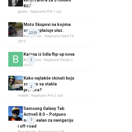
katalizatora za S1000RR
0
K67
gixxer
· Napisano
Pre 1 sat
Moto Skupovi na kojima
se ne naplaćuje ulaz.
2235
Kum_Mixer
· Napisano
April 16,
2013
Kaciga iz lidla flip-up nova
2
Bor-i-slave
· Napisano
Petak u
19:51
Kako najlakše skinuti boju
za drvo sa stakla
2
prozora?
makikt
· Napisano
Pre 2 sati
Samsung Galaxy Tab
Active5 8.0 – Potpuno
7
nov, idealan za navigaciju
i off-road
Pseudonim
· Napisano
Jul 19