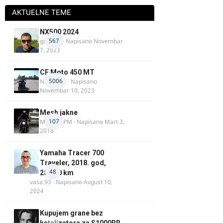
AKTUELNE TEME
NX500 2024
567
godovic
· Napisano
Novembar
7, 2023
CF Moto 450 MT
5006
NIKOLA 1
· Napisano
Novembar 10, 2023
Mesh jakne
107
MostarRPM
· Napisano
Mart 3,
2018
Yamaha Tracer 700
Traveler, 2018. god,
48
28.100 km
vasa.93
· Napisano
Avgust 10,
2024
Kupujem grane bez