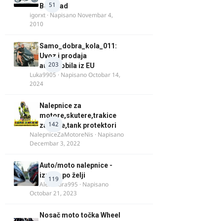
51
Beograd
igorxt
· Napisano
Novembar 4,
2010
Samo_dobra_kola_011:
Uvoz i prodaja
203
automobila iz EU
Luka9905
· Napisano
Octobar 14,
2024
Nalepnice za
motore,skutere,trakice
142
za felne,tank protektori
NalepniceZaMotoreNis
· Napisano
Decembar 3, 2022
Auto/moto nalepnice -
izrada po želji
119
Alexandra995
· Napisano
Octobar 21, 2023
Nosač moto točka Wheel