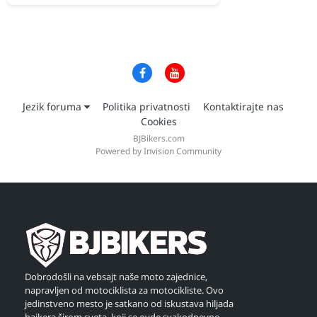
Jezik foruma
Politika privatnosti
Kontaktirajte nas
Cookies
BJBikers.com
Powered by Invision Community
Dobrodošli na vebsajt naše moto zajednice,
napravljen od motociklista za motocikliste. Ovo
jedinstveno mesto je satkano od iskustava hiljada
bajkera širom sveta, koji se ovde svakodnevno