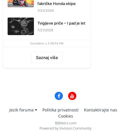
fabričke Honda ekipe
7/22/2026
Tvigijeve priče – I pad je let
7/21/2026
Osveženo u 2:08:54 PM
Saznaj više
Jezik foruma
Politika privatnosti
Kontaktirajte nas
Cookies
BJBikers.com
Powered by Invision Community