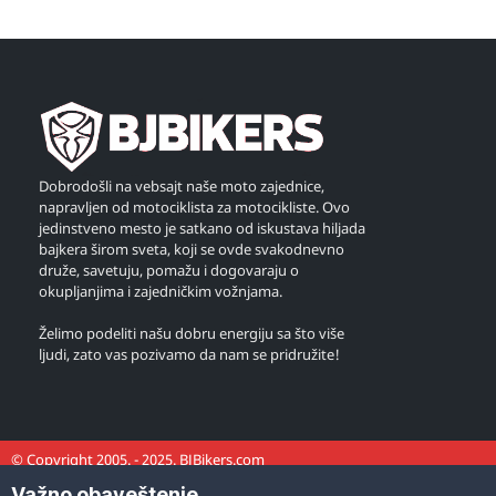
Dobrodošli na vebsajt naše moto zajednice,
napravljen od motociklista za motocikliste. Ovo
jedinstveno mesto je satkano od iskustava hiljada
bajkera širom sveta, koji se ovde svakodnevno
druže, savetuju, pomažu i dogovaraju o
okupljanjima i zajedničkim vožnjama.
Želimo podeliti našu dobru energiju sa što više
ljudi, zato vas pozivamo da nam se pridružite!
© Copyright 2005. - 2025. BJBikers.com
Važno obaveštenje