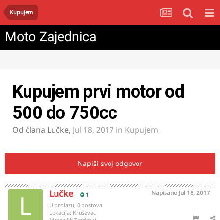
Kupujem
Moto Zajednica
Kupujem prvi motor od
500 do 750cc
Od člana
Lučke
,
Jul 18, 2017
in
Kupujem
Napiši svoj odgovor
Lučke
Napisano
Jul 18, 2017
1
U prolazu, 0 postova
Lokacija:
Kruševac
Motocikl:
Trazim :)