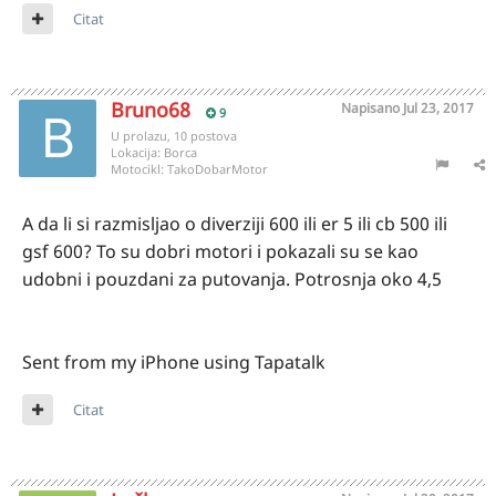
Citat
Bruno68
Napisano
Jul 23, 2017
9
U prolazu, 10 postova
Lokacija:
Borca
Motocikl:
TakoDobarMotor
A da li si razmisljao o diverziji 600 ili er 5 ili cb 500 ili
gsf 600? To su dobri motori i pokazali su se kao
udobni i pouzdani za putovanja. Potrosnja oko 4,5
Sent from my iPhone using Tapatalk
Citat