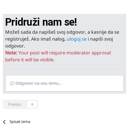
Pridruži nam se!
Možeš sada da napišeš svoj odgovor, a kasnije da se
registruješ. Ako imaš nalog,
uloguj se
i napiši svoj
odgovor.
Note:
Your post will require moderator approval
before it will be visible.
Odgovori na ovu temu...
Pratioci
0
Spisak tema