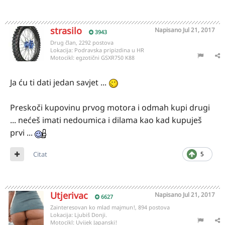
strasilo
Napisano
Jul 21, 2017
3943
Drug član, 2292 postova
Lokacija:
Podravska pripizdina u HR
Motocikl:
egzotični GSXR750 K88
Ja ću ti dati jedan savjet ...
Preskoči kupovinu prvog motora i odmah kupi drugi
... nećeš imati nedoumica i dilama kao kad kupuješ
prvi ...
Citat
5
Utjerivac
Napisano
Jul 21, 2017
6627
Zainteresovan ko mlad majmun!, 894 postova
Lokacija:
Ljubiš Donji.
Motocikl:
Uvijek Japanski!