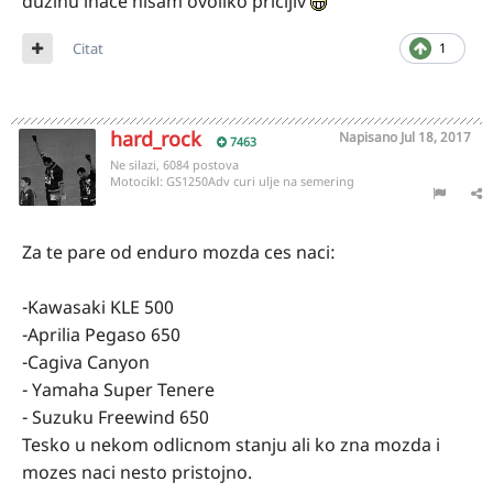
duzinu inace nisam ovoliko pricljiv
Citat
1
hard_rock
Napisano
Jul 18, 2017
7463
Ne silazi, 6084 postova
Motocikl:
GS1250Adv curi ulje na semering
Za te pare od enduro mozda ces naci:
-Kawasaki KLE 500
-Aprilia Pegaso 650
-Cagiva Canyon
- Yamaha Super Tenere
- Suzuku Freewind 650
Tesko u nekom odlicnom stanju ali ko zna mozda i
mozes naci nesto pristojno.