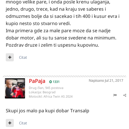
mnogo velike pare, i onda posle krenu ulaganja,
jedno, drugo, trece, kad na kraju sve saberes i
odmuzmes bolje da si sacekao i tih 400 i kusur evra i
kupio nesto sto stvarno vredi.
Ima primera gde za male pare moze da se nadje
dobar motor, ali su tu sanse svedene na minimum.
Pozdrav druze i zelim ti uspesnu kupovinu.
Citat
PaPaja
Napisano
Jul 21, 2017
1331
Drug član, 945 postova
Lokacija:
Beograd
Motocikl:
Africa Twin AS 2024
Skupi jos malo pa kupi dobar Transalp
Citat