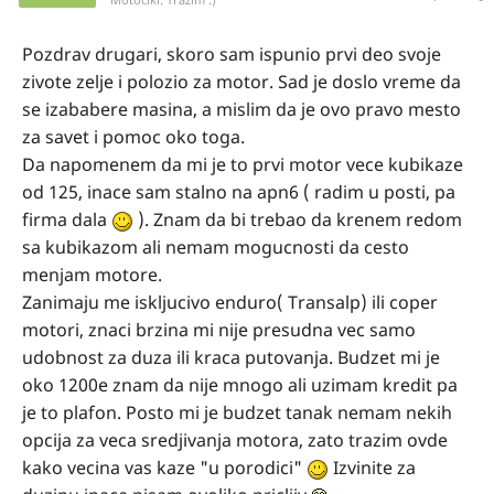
Pozdrav drugari, skoro sam ispunio prvi deo svoje
zivote zelje i polozio za motor. Sad je doslo vreme da
se izababere masina, a mislim da je ovo pravo mesto
za savet i pomoc oko toga.
Da napomenem da mi je to prvi motor vece kubikaze
od 125, inace sam stalno na apn6 ( radim u posti, pa
firma dala
). Znam da bi trebao da krenem redom
sa kubikazom ali nemam mogucnosti da cesto
menjam motore.
Zanimaju me iskljucivo enduro( Transalp) ili coper
motori, znaci brzina mi nije presudna vec samo
udobnost za duza ili kraca putovanja. Budzet mi je
oko 1200e znam da nije mnogo ali uzimam kredit pa
je to plafon. Posto mi je budzet tanak nemam nekih
opcija za veca sredjivanja motora, zato trazim ovde
kako vecina vas kaze "u porodici"
Izvinite za