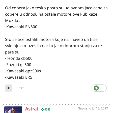
Od copera jako tesko posto su uglavnom jace cene za
copere u odnosu na ostale motore ove kubikaze.
Mozda :
-Kawasaki EN500
Sto se tice ostalih motora koje nisi naveo da ti se
svidjaju a mozes ih naci u jako dobrom stanju za te
pare su:
- Honda cb500
-Suzuki gs500
-Kawasaki gpz500s
-Kawasaki ER5
Citat
3
Astral
Napisano
Jul 18, 2017
6243