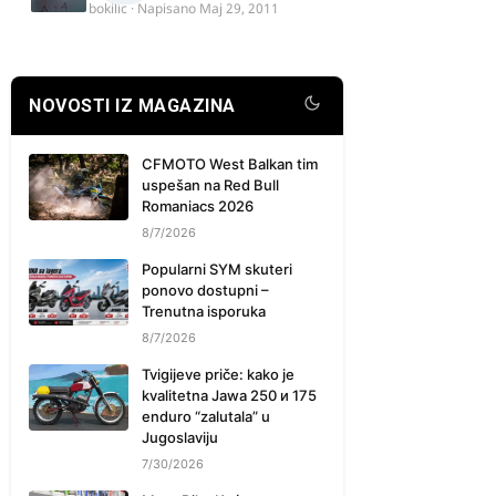
bokilic
· Napisano
Maj 29, 2011
NOVOSTI IZ MAGAZINA
CFMOTO West Balkan tim
uspešan na Red Bull
Romaniacs 2026
8/7/2026
Popularni SYM skuteri
ponovo dostupni –
Trenutna isporuka
8/7/2026
Tvigijeve priče: kako je
kvalitetna Jawa 250 и 175
enduro “zalutala” u
Jugoslaviju
7/30/2026