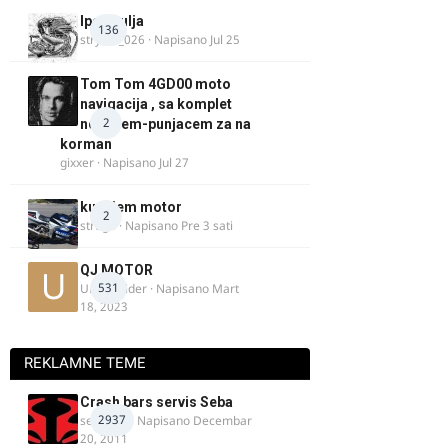
Ipone ulja
136
stryker_026
· Napisano
Jul 25
Tom Tom 4GD00 moto
navigacija , sa komplet
2
nosacem-punjacem za na
korman
gixxer
· Napisano
Jul 27
kupujem motor
2
strugo
· Napisano
Pre 3 sati
QJ MOTOR
531
Urban Rider
· Napisano
Mart
18, 2023
REKLAMNE TEME
Crash bars servis Seba
2937
seba011
· Napisano
Decembar
20, 2011