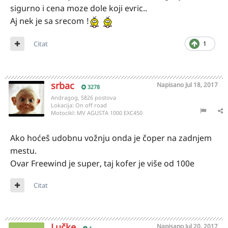
sigurno i cena moze dole koji evric..
Aj nek je sa srecom !
Citat
1
srbac
Napisano
Jul 18, 2017
3278
Andragog, 5826 postova
Lokacija:
On off road
Motocikl:
MV AGUSTA 1000 EXC450
Ako hoćeš udobnu vožnju onda je čoper na zadnjem
mestu.
Ovar Freewind je super, taj kofer je više od 100e
Citat
Lučke
Napisano
Jul 20, 2017