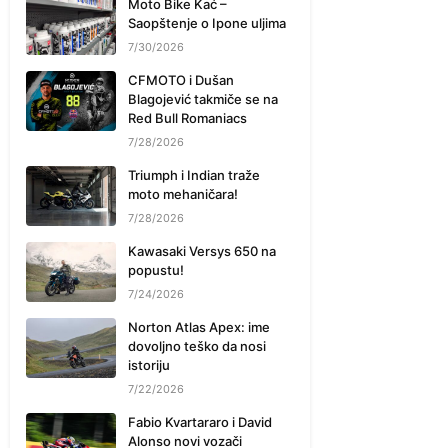
Moto Bike Kać –
Saopštenje o Ipone uljima
7/30/2026
CFMOTO i Dušan
Blagojević takmiče se na
Red Bull Romaniacs
7/28/2026
Triumph i Indian traže
moto mehaničara!
7/28/2026
Kawasaki Versys 650 na
popustu!
7/24/2026
Norton Atlas Apex: ime
dovoljno teško da nosi
istoriju
7/22/2026
Fabio Kvartararo i David
Alonso novi vozači