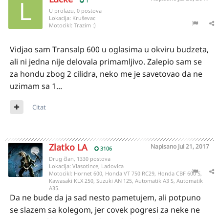
1
U prolazu, 0 postova
Lokacija:
Kruševac
Motocikl:
Trazim :)
Vidjao sam Transalp 600 u oglasima u okviru budzeta,
ali ni jedna nije delovala primamljivo. Zalepio sam se
za hondu zbog 2 cilidra, neko me je savetovao da ne
uzimam sa 1...
Citat
Zlatko LA
Napisano
Jul 21, 2017
3106
Drug član, 1330 postova
Lokacija:
Vlasotince, Ladovica
Motocikl:
Hornet 600, Honda VT 750 RC29, Honda CBF 600 S,
Kawasaki KLX 250, Suzuki AN 125, Automatik A3 S, Automatik
A35.
Da ne bude da ja sad nesto pametujem, ali potpuno
se slazem sa kolegom, jer covek pogresi za neke ne