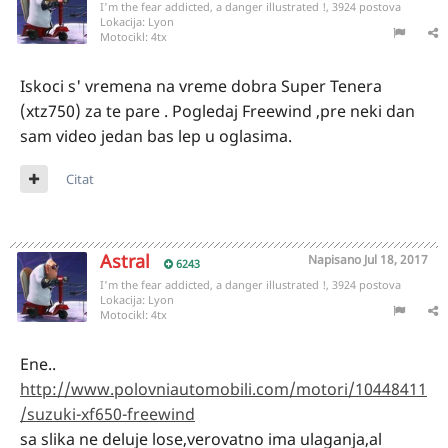
I'm the fear addicted, a danger illustrated !, 3924 postova
Lokacija:
Lyon
Motocikl:
4tx
Iskoci s' vremena na vreme dobra Super Tenera
(xtz750) za te pare . Pogledaj Freewind ,pre neki dan
sam video jedan bas lep u oglasima.
Citat
Astral
Napisano
Jul 18, 2017
6243
I'm the fear addicted, a danger illustrated !, 3924 postova
Lokacija:
Lyon
Motocikl:
4tx
Ene..
http://www.polovniautomobili.com/motori/10448411
/suzuki-xf650-freewind
sa slika ne deluje lose,verovatno ima ulaganja,al