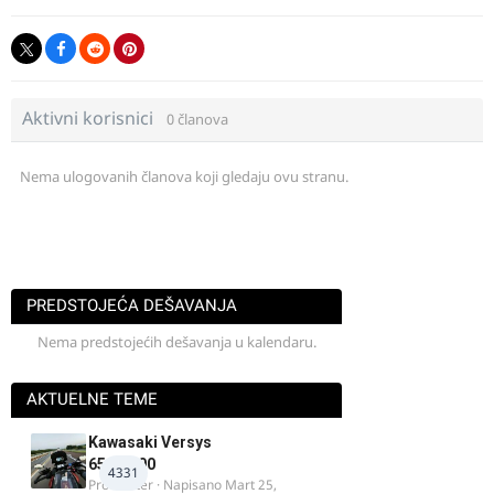
Aktivni korisnici
0 članova
Nema ulogovanih članova koji gledaju ovu stranu.
PREDSTOJEĆA DEŠAVANJA
Nema predstojećih dešavanja u kalendaru.
AKTUELNE TEME
Kawasaki Versys
650/1000
4331
ProMaster
· Napisano
Mart 25,