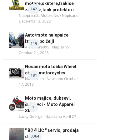
motore,skutere,trakice
142
za felne,tank protektori
NalepniceZaMotoreNis
· Napisano
Decembar 3, 2022
Auto/moto nalepnice -
izrada po želji
119
Alexandra995
· Napisano
Octobar 21, 2023
Nosač moto točka Wheel
chock motorcycles
181
blacksmith
· Napisano
Octobar
17, 2018
Moto majice, duksevi,
šuškavci - Moto Apparel
1
SRB
Lucky George
· Napisano
April 27
" BOKILIĆ " servis, prodaja
3364
delova