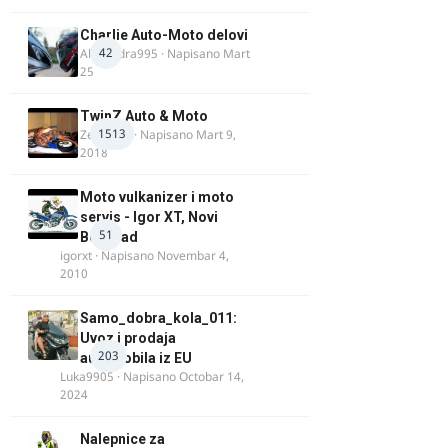
Charlie Auto-Moto delovi
42
Alexandra995
· Napisano
Mart
25
TwinZ Auto & Moto
1513
Zeljkamp
· Napisano
Mart 9,
2018
Moto vulkanizer i moto
servis - Igor XT, Novi
51
Beograd
igorxt
· Napisano
Novembar 4,
2010
Samo_dobra_kola_011:
Uvoz i prodaja
203
automobila iz EU
Luka9905
· Napisano
Octobar 14,
2024
Nalepnice za