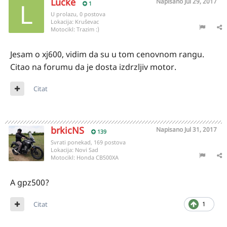
Lučke
Napisano
Jul 29, 2017
1
U prolazu, 0 postova
Lokacija:
Kruševac
Motocikl:
Trazim :)
Jesam o xj600, vidim da su u tom cenovnom rangu.
Citao na forumu da je dosta izdrzljiv motor.
Citat
brkicNS
Napisano
Jul 31, 2017
139
Svrati ponekad, 169 postova
Lokacija:
Novi Sad
Motocikl:
Honda CB500XA
A gpz500?
Citat
1