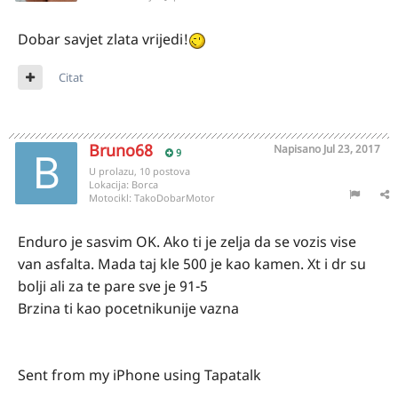
Dobar savjet zlata vrijedi!
Citat
Bruno68
Napisano
Jul 23, 2017
9
U prolazu, 10 postova
Lokacija:
Borca
Motocikl:
TakoDobarMotor
Enduro je sasvim OK. Ako ti je zelja da se vozis vise
van asfalta. Mada taj kle 500 je kao kamen. Xt i dr su
bolji ali za te pare sve je 91-5
Brzina ti kao pocetnikunije vazna
Sent from my iPhone using Tapatalk