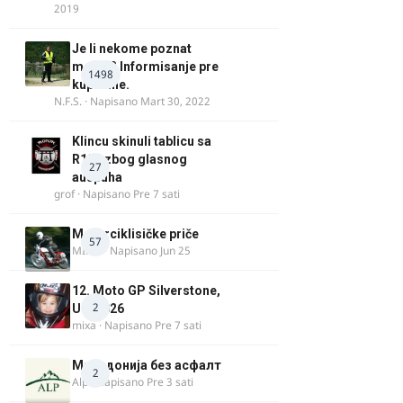
2019
Je li nekome poznat
motor? Informisanje pre
1498
kupovine.
N.F.S.
· Napisano
Mart 30, 2022
Klincu skinuli tablicu sa
R125 zbog glasnog
27
auspuha
grof
· Napisano
Pre 7 sati
Motorciklisičke priče
57
MIHO
· Napisano
Jun 25
12. Moto GP Silverstone,
2
UK, 2026
mixa
· Napisano
Pre 7 sati
Македонија без асфалт
2
Alp
· Napisano
Pre 3 sati