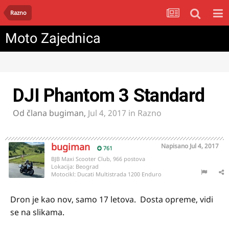
Razno
Moto Zajednica
DJI Phantom 3 Standard
Od člana
bugiman
,
Jul 4, 2017
in
Razno
bugiman
Napisano
Jul 4, 2017
761
BJB Maxi Scooter Club, 966 postova
Lokacija:
Beograd
Motocikl:
Ducati Multistrada 1200 Enduro
Dron je kao nov, samo 17 letova. Dosta opreme, vidi
se na slikama.