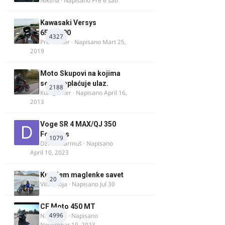
Niksha
· Napisano
Pre 6 sati
Kawasaki Versys
650/1000
4327
ProMaster
· Napisano
Mart 25,
2019
Moto Skupovi na kojima
se ne naplaćuje ulaz.
2188
Kum_Mixer
· Napisano
April 16,
2013
Voge SR 4 MAX/QJ 350
Fortress
1079
Džim Džarmuš
· Napisano
April 10, 2023
Kupujem maglenke savet
20
Vitez Koja
· Napisano
Jul 30
CF Moto 450 MT
4996
NIKOLA 1
· Napisano
Novembar 10, 2023