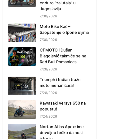
enduro “zalutala” u
Jugoslaviju
7/30/2026
Moto Bike Kać –
Saopštenje o Ipone uljima
7/30/2026
CFMOTO i Dušan
Blagojević takmiče se na
Red Bull Romaniacs
7/28/2026
Triumph i Indian traže
moto mehaničara!
7/28/2026
Kawasaki Versys 650 na
popustu!
7/24/2026
Norton Atlas Apex: ime
dovoljno teško da nosi
istoriju