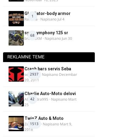
Gladijator-body armor
1
Rale-Ča
· Napisano
Jul 4
sym symphony 125 sr
68
brankoXM
· Napisano
Jun 30
REKLAMNE TEME
Crash bars servis Seba
2937
seba011
· Napisano
Decembar
20, 2011
Charlie Auto-Moto delovi
42
Alexandra995
· Napisano
Mart
25
TwinZ Auto & Moto
1513
Zeljkamp
· Napisano
Mart 9,
2018