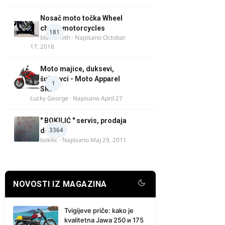
Nosač moto točka Wheel
chock motorcycles
181
blacksmith
· Napisano
Octobar
17, 2018
Moto majice, duksevi,
šuškavci - Moto Apparel
1
SRB
Lucky George
· Napisano
April 27
" BOKILIĆ " servis, prodaja
3364
delova
bokilic
· Napisano
Maj 29, 2011
NOVOSTI IZ MAGAZINA
Tvigijeve priče: kako je
kvalitetna Jawa 250 и 175