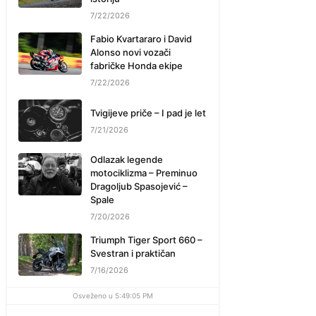
7/22/2026
Fabio Kvartararo i David
Alonso novi vozači
fabričke Honda ekipe
7/22/2026
Tvigijeve priče – I pad je let
7/21/2026
Odlazak legende
motociklizma – Preminuo
Dragoljub Spasojević –
Spale
7/20/2026
Triumph Tiger Sport 660 –
Svestran i praktičan
7/16/2026
Osveženo u 5:49:05 PM