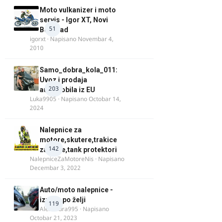
Moto vulkanizer i moto
servis - Igor XT, Novi
51
Beograd
igorxt
· Napisano
Novembar 4,
2010
Samo_dobra_kola_011:
Uvoz i prodaja
203
automobila iz EU
Luka9905
· Napisano
Octobar 14,
2024
Nalepnice za
motore,skutere,trakice
142
za felne,tank protektori
NalepniceZaMotoreNis
· Napisano
Decembar 3, 2022
Auto/moto nalepnice -
izrada po želji
119
Alexandra995
· Napisano
Octobar 21, 2023