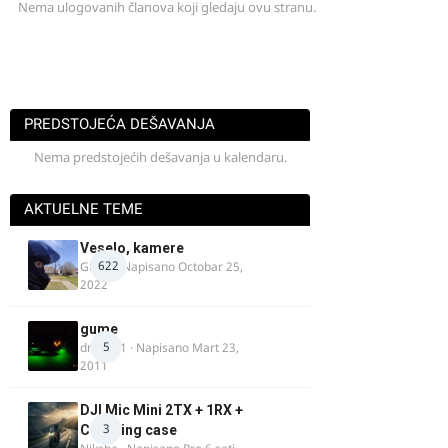
Nema ulogovanih članova koji gledaju ovu stranu.
PREDSTOJEĆA DEŠAVANJA
Nema predstojećih dešavanja u kalendaru.
AKTUELNE TEME
Veselo, kamere
622
GR 46
· Napisano
Octobar 25,
2022
gume
5
dragan1
· Napisano
Mart 23,
2011
DJI Mic Mini 2TX + 1RX +
3
Charging case