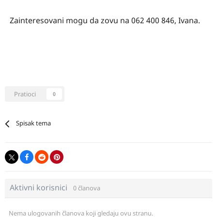
Zainteresovani mogu da zovu na 062 400 846, Ivana.
Pratioci
0
Spisak tema
Aktivni korisnici
0 članova
Nema ulogovanih članova koji gledaju ovu stranu.