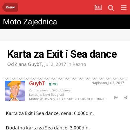
Razno
Moto Zajednica
Karta za Exit i Sea dance
Od člana
GuybT
,
Jul 2, 2017
in
Razno
GuybT
Napisano
Jul 2, 2017
290
Zainteresovan, 546 postova
Lokacija:
Novi Beograd
Motocikl:
Beverly 300 i.e. Suzuki GSX650F/GSXR600
Karta za Exit i Sea dance, cena: 6.000din.
Dodatna karta za Sea dance: 3.000din.