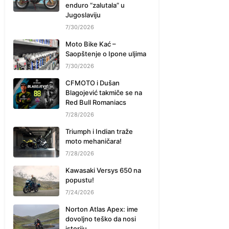
enduro “zalutala” u
Jugoslaviju
7/30/2026
Moto Bike Kać –
Saopštenje o Ipone uljima
7/30/2026
CFMOTO i Dušan
Blagojević takmiče se na
Red Bull Romaniacs
7/28/2026
Triumph i Indian traže
moto mehaničara!
7/28/2026
Kawasaki Versys 650 na
popustu!
7/24/2026
Norton Atlas Apex: ime
dovoljno teško da nosi
istoriju