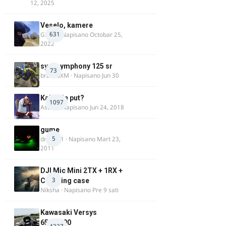
12, 2025
Veselo, kamere
631
GR 46
· Napisano
Octobar 25,
2022
sym symphony 125 sr
73
brankoXM
· Napisano
Jun 30
Kakav je put?
1097
Astral
· Napisano
Jun 24, 2018
gume
5
dragan1
· Napisano
Mart 23,
2011
DJI Mic Mini 2TX + 1RX +
3
Charging case
Niksha
· Napisano
Pre 9 sati
Kawasaki Versys
650/1000