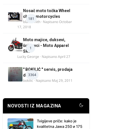
Nosač moto točka Wheel
chock motorcycles
181
blacksmith
· Napisano
Octobar
17, 2018
Moto majice, duksevi,
šuškavci - Moto Apparel
1
SRB
Lucky George
· Napisano
April 27
" BOKILIĆ " servis, prodaja
3364
delova
bokilic
· Napisano
Maj 29, 2011
NOVOSTI IZ MAGAZINA
Tvigijeve priče: kako je
kvalitetna Jawa 250 и 175