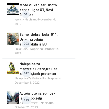
Moto vulkanizer i moto
servis - Igor XT, Novi
51
Beograd
igorxt
· Napisano
Novembar 4,
2010
Samo_dobra_kola_011:
Uvoz i prodaja
203
automobila iz EU
Luka9905
· Napisano
Octobar 14,
2024
Nalepnice za
motore,skutere,trakice
142
za felne,tank protektori
NalepniceZaMotoreNis
· Napisano
Decembar 3, 2022
Auto/moto nalepnice -
izrada po želji
119
Alexandra995
· Napisano
Octobar 21, 2023