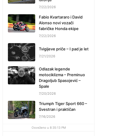
7/22/2026
Fabio Kvartararo i David
Alonso novi vozači
fabričke Honda ekipe
7/22/2026
Tvigijeve priče – I pad je let
7/21/2026
Odlazak legende
motociklizma – Preminuo
Dragoljub Spasojević –
Spale
7/20/2026
Triumph Tiger Sport 660 –
Svestran i praktičan
7/16/2026
Osveženo u 8:35:13 PM