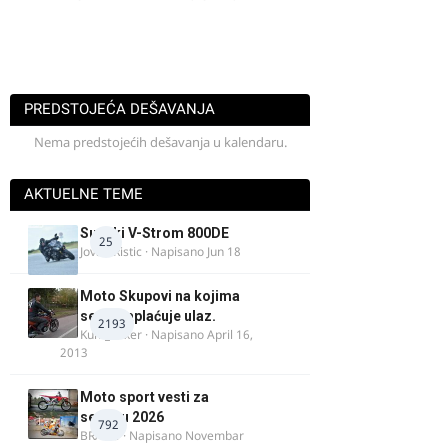
PREDSTOJEĆA DEŠAVANJA
Nema predstojećih dešavanja u kalendaru.
AKTUELNE TEME
Suzuki V-Strom 800DE
25
Jovan Ristic
· Napisano
Jun 18
Moto Skupovi na kojima
se ne naplaćuje ulaz.
2193
Kum_Mixer
· Napisano
April 16,
2013
Moto sport vesti za
sezonu 2026
792
BRACO
· Napisano
Novembar