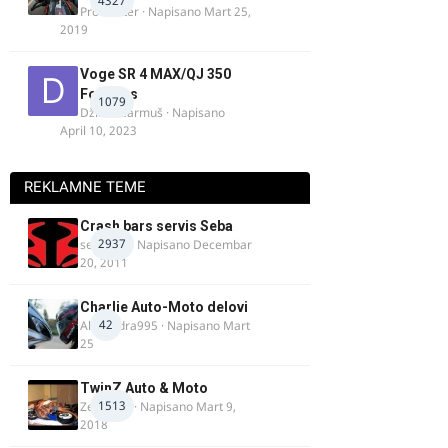
4327
ProMaster
· Napisano
Mart 25,
2019
Voge SR 4 MAX/QJ 350
Fortress
1079
Džim Džarmuš
· Napisano
April 10, 2023
REKLAMNE TEME
Crash bars servis Seba
2937
seba011
· Napisano
Decembar
20, 2011
Charlie Auto-Moto delovi
42
Alexandra995
· Napisano
Mart
25
TwinZ Auto & Moto
1513
Zeljkamp
· Napisano
Mart 9,
2018