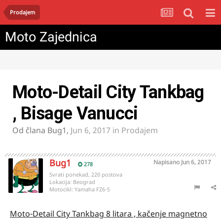
Prodajem
Moto Zajednica
Moto-Detail City Tankbag
, Bisage Vanucci
Od člana
Bug1
,
Jun 6, 2017
in
Prodajem
Bug1
Napisano
Jun 6, 2017
278
Svrati ponekad, 220 postova
Lokacija:
Beograd
Motocikl:
Yamaha FZ6-S
Moto-Detail City Tankbag 8 litara , kačenje magnetno