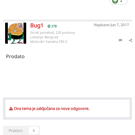
2
Bug1
Napisano
Jun 7, 2017
278
Svrati ponekad, 220 postova
Lokacija:
Beograd
Motocikl:
Yamaha FZ6-S
Prodato
Ova tema je zaključana za nove odgovore.
Pratioci
0