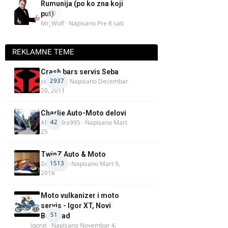
Rumunija (po ko zna koji
0
put)
Mr_Wolf
· Napisano
Pre 8 sati
REKLAMNE TEME
Crash bars servis Seba
2937
seba011
· Napisano
Decembar
20, 2011
Charlie Auto-Moto delovi
42
Alexandra995
· Napisano
Mart
25
TwinZ Auto & Moto
1513
Zeljkamp
· Napisano
Mart 9,
2018
Moto vulkanizer i moto
servis - Igor XT, Novi
51
Beograd
igorxt
· Napisano
Novembar 4,