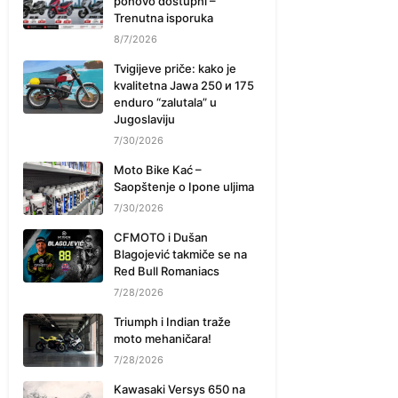
ponovo dostupni –
Trenutna isporuka
8/7/2026
Tvigijeve priče: kako je
kvalitetna Jawa 250 и 175
enduro “zalutala” u
Jugoslaviju
7/30/2026
Moto Bike Kać –
Saopštenje o Ipone uljima
7/30/2026
CFMOTO i Dušan
Blagojević takmiče se na
Red Bull Romaniacs
7/28/2026
Triumph i Indian traže
moto mehaničara!
7/28/2026
Kawasaki Versys 650 na