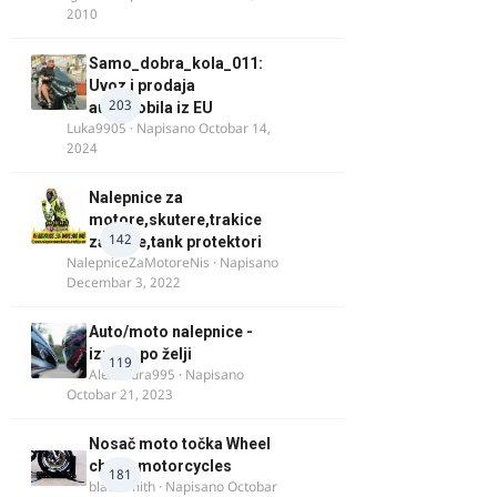
2010
Samo_dobra_kola_011:
Uvoz i prodaja
203
automobila iz EU
Luka9905
· Napisano
Octobar 14,
2024
Nalepnice za
motore,skutere,trakice
142
za felne,tank protektori
NalepniceZaMotoreNis
· Napisano
Decembar 3, 2022
Auto/moto nalepnice -
izrada po želji
119
Alexandra995
· Napisano
Octobar 21, 2023
Nosač moto točka Wheel
chock motorcycles
181
blacksmith
· Napisano
Octobar