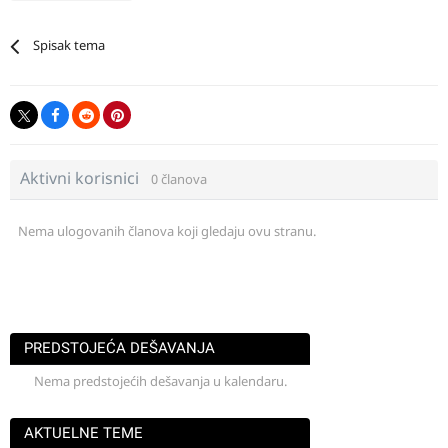
Spisak tema
Aktivni korisnici
0 članova
Nema ulogovanih članova koji gledaju ovu stranu.
PREDSTOJEĆA DEŠAVANJA
Nema predstojećih dešavanja u kalendaru.
AKTUELNE TEME