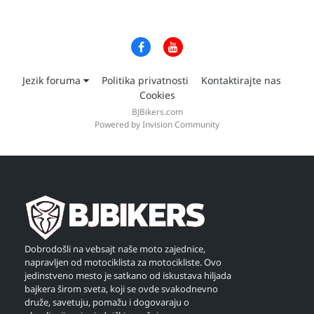
Jezik foruma
Politika privatnosti
Kontaktirajte nas
Cookies
BJBikers.com
Powered by Invision Community
Dobrodošli na vebsajt naše moto zajednice,
napravljen od motociklista za motocikliste. Ovo
jedinstveno mesto je satkano od iskustava hiljada
bajkera širom sveta, koji se ovde svakodnevno
druže, savetuju, pomažu i dogovaraju o