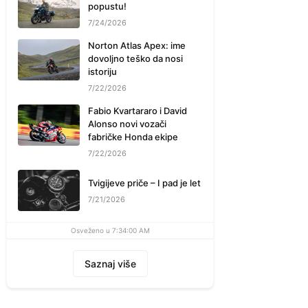
popustu!
7/24/2026
Norton Atlas Apex: ime
dovoljno teško da nosi
istoriju
7/22/2026
Fabio Kvartararo i David
Alonso novi vozači
fabričke Honda ekipe
7/22/2026
Tvigijeve priče – I pad je let
7/21/2026
Osveženo u 7:34:00 AM
Saznaj više