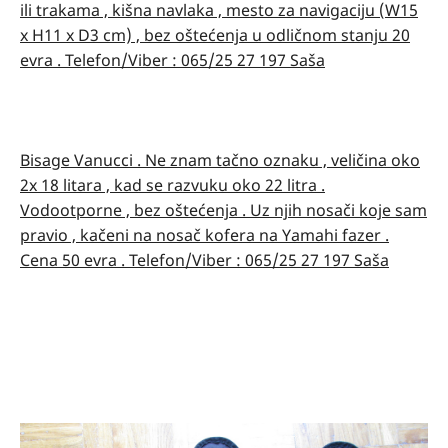
ili trakama , kišna navlaka , mesto za navigaciju (W15
x H11 x D3 cm) , bez oštećenja u odličnom stanju 20
evra . Telefon/Viber : 065/25 27 197 Saša
Bisage Vanucci . Ne znam tačno oznaku , veličina oko
2x 18 litara , kad se razvuku oko 22 litra .
Vodootporne , bez oštećenja . Uz njih nosači koje sam
pravio , kačeni na nosač kofera na Yamahi fazer .
Cena 50 evra . Telefon/Viber : 065/25 27 197 Saša