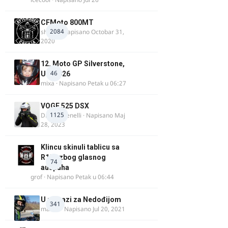
CFMoto 800MT
2084
shlem
· Napisano
Octobar 31,
2020
12. Moto GP Silverstone,
46
UK, 2026
mixa
· Napisano
Petak u 06:27
VOGE 525 DSX
1125
DraganBenelli
· Napisano
Maj
28, 2023
Klincu skinuli tablicu sa
R125 zbog glasnog
74
auspuha
grof
· Napisano
Petak u 06:44
U potrazi za Nedođijom
341
makikt
· Napisano
Jul 20, 2021