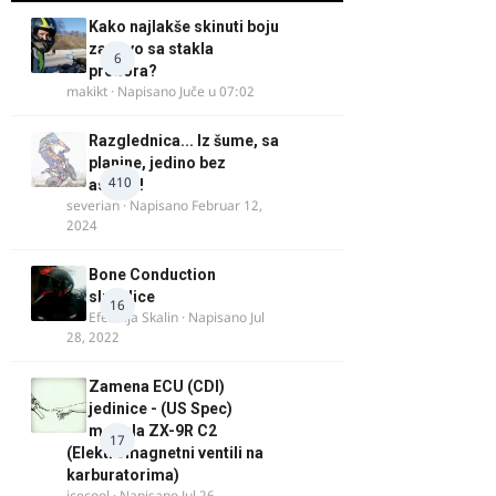
Kako najlakše skinuti boju
za drvo sa stakla
6
prozora?
makikt
· Napisano
Juče u 07:02
Razglednica... Iz šume, sa
planine, jedino bez
410
asfalta!
severian
· Napisano
Februar 12,
2024
Bone Conduction
slusalice
16
Efendija Skalin
· Napisano
Jul
28, 2022
Zamena ECU (CDI)
jedinice - (US Spec)
modela ZX-9R C2
17
(Elektromagnetni ventili na
karburatorima)
icecool
· Napisano
Jul 26