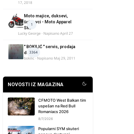
17, 2018
Moto majice, duksevi,
šuškavci - Moto Apparel
1
SRB
Lucky George
· Napisano
April 27
" BOKILIĆ " servis, prodaja
3364
delova
bokilic
· Napisano
Maj 29, 2011
NOVOSTI IZ MAGAZINA
CFMOTO West Balkan tim
uspešan na Red Bull
Romaniacs 2026
8/7/2026
Popularni SYM skuteri