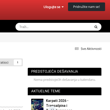
Pridružite nam se!
Ulogujte se
Sve Aktivnosti
ratioci
1
PREDSTOJEĆA DEŠAVANJA
Nema predstojećih dešavanja u kalendaru.
AKTUELNE TEME
Karpati 2026 -
Transalpina i
12