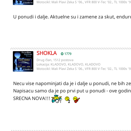
Motocikl:
Mali Plavi Zeka S '06., VFR 800 V-Tec '02., TL 1000s '9
U ponudi i dalje. Aktuelne su i zamene za skut, enduro
SHOKLA
1779
Drug član, 1512 postova
Lokacija:
KLADOVO, KLADOVO, KLADOVO
Motocikl:
Mali Plavi Zeka S '06., VFR 800 V-Tec '02., TL 1000s '9
Necu vise napominjati da je i dalje u ponudi, ne bih z
Napisacu samo da je po prvi put u ponudi - ove godin
SRECNA NOVA!!!