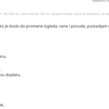
Napisano
Oc
Prijavi odgovor kao pr
7., FJR 1300 '02., Gillera Runner FXR '02., Peugeot Vivacity. Suzuki AY 50 Katana - za sada
sto je doslo do promene izgleda, cene i ponude, postavljam 
rio.
.
su doplatu.
OK.