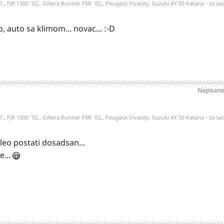
Prijavi odgovor kao pr
7., FJR 1300 '02., Gillera Runner FXR '02., Peugeot Vivacity. Suzuki AY 50 Katana - za sada
, auto sa klimom... novac... :-D
Napisan
Prijavi odgovor kao pr
7., FJR 1300 '02., Gillera Runner FXR '02., Peugeot Vivacity. Suzuki AY 50 Katana - za sada
eleo postati dosadsan...
e...