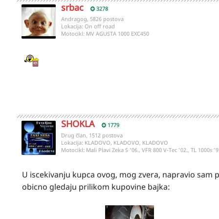
srbac
3278
Andragog, 5826 postova
Lokacija:
On off road
Motocikl:
MV AGUSTA 1000 EXC450
SHOKLA
1779
Drug član, 1512 postova
Lokacija:
KLADOVO, KLADOVO, KLADOVO
Motocikl:
Mali Plavi Zeka S '06., VFR 800 V-Tec '02., TL 1000s '9
U iscekivanju kupca ovog, mog zvera, napravio sam par
obicno gledaju prilikom kupovine bajka: