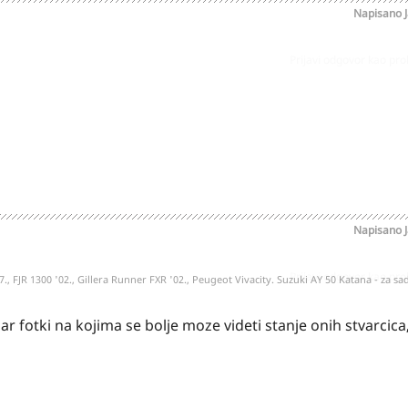
Napisano
Prijavi odgovor kao pr
Napisano
Prijavi odgovor kao pr
7., FJR 1300 '02., Gillera Runner FXR '02., Peugeot Vivacity. Suzuki AY 50 Katana - za sada
 fotki na kojima se bolje moze videti stanje onih stvarcica,