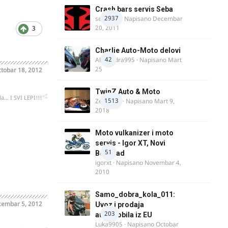
Crash bars servis Seba
2937
seba011
· Napisano
Decembar
20, 2011
3
Charlie Auto-Moto delovi
42
Alexandra995
· Napisano
Mart
25
tobar 18, 2012
TwinZ Auto & Moto
oblematičan
... I SVI LEPI!!!
1513
Zeljkamp
· Napisano
Mart 9,
2018
Moto vulkanizer i moto
servis - Igor XT, Novi
51
Beograd
igorxt
· Napisano
Novembar 4,
2010
Samo_dobra_kola_011:
embar 5, 2012
Uvoz i prodaja
203
automobila iz EU
Luka9905
· Napisano
Octobar