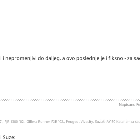
 i nepromenjivi do daljeg, a ovo poslednje je i fiksno - za sa
Napisano
Fe
Prijavi odgovor kao pr
7., FJR 1300 '02., Gillera Runner FXR '02., Peugeot Vivacity. Suzuki AY 50 Katana - za sada
i Suze: