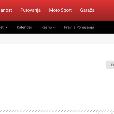
anost
Putovanja
Moto Sport
Garaža
sti
Kalendar
Razno
Pravila Ponašanja
P