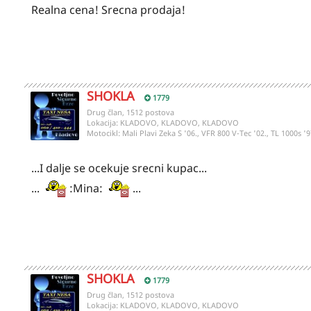
Realna cena! Srecna prodaja!
SHOKLA
1779
Drug član, 1512 postova
Lokacija:
KLADOVO, KLADOVO, KLADOVO
Motocikl:
Mali Plavi Zeka S '06., VFR 800 V-Tec '02., TL 1000s '9
...I dalje se ocekuje srecni kupac...
...
:Mina:
...
SHOKLA
1779
Drug član, 1512 postova
Lokacija:
KLADOVO, KLADOVO, KLADOVO