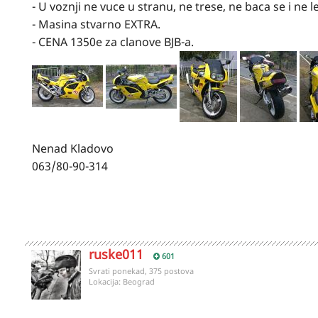
- U voznji ne vuce u stranu, ne trese, ne baca se i ne le
- Masina stvarno EXTRA.
- CENA 1350e za clanove BJB-a.
Nenad Kladovo
063/80-90-314
ruske011
601
Svrati ponekad, 375 postova
Lokacija:
Beograd