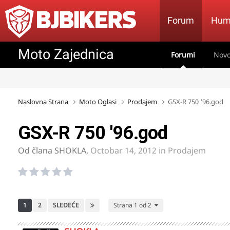
Forum
Hum
Moto Zajednica
Forumi
Novo
Naslovna Strana
Moto Oglasi
Prodajem
GSX-R 750 '96.god
GSX-R 750 '96.god
Od člana
SHOKLA
,
Octobar 14, 2012
in
Prodajem
1
2
SLEDEĆE
Strana 1 od 2