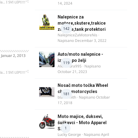
oblematičan
... I SVI LEPI!!!
14, 2024
Nalepnice za
motore,skutere,trakice
142
za felne,tank protektori
NalepniceZaMotoreNis
·
Napisano
Decembar 3, 2022
Auto/moto nalepnice -
o
Januar 2, 2013
izrada po želji
119
Alexandra995
· Napisano
oblematičan
Octobar 21, 2023
... I SVI LEPI!!!
Nosač moto točka Wheel
chock motorcycles
181
blacksmith
· Napisano
Octobar
17, 2018
Moto majice, duksevi,
šuškavci - Moto Apparel
1
SRB
Lucky George
· Napisano
April