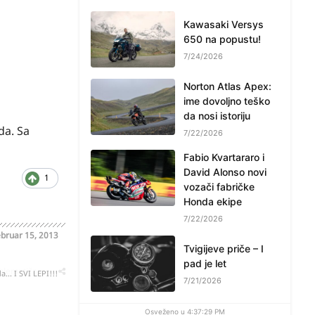
Kawasaki Versys
650 na popustu!
7/24/2026
Norton Atlas Apex:
ime dovoljno teško
da nosi istoriju
da. Sa
7/22/2026
Fabio Kvartararo i
David Alonso novi
1
vozači fabričke
Honda ekipe
7/22/2026
bruar 15, 2013
Tvigijeve priče – I
pad je let
oblematičan
... I SVI LEPI!!!
7/21/2026
Osveženo u 4:37:29 PM