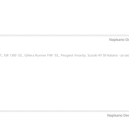
Napisano
Oc
Prijavi odgovor kao pr
7., FJR 1300 '02., Gillera Runner FXR '02., Peugeot Vivacity. Suzuki AY 50 Katana - za sada
Napisano
Dec