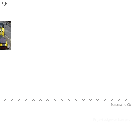
luja.
Napisano
Oc
Prijavi odgovor kao pr