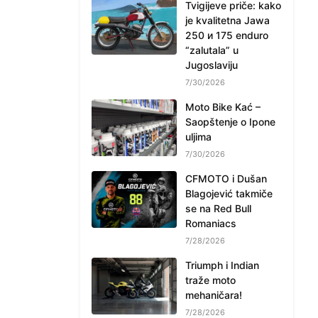
Tvigijeve priče: kako
je kvalitetna Jawa
250 и 175 enduro
“zalutala” u
Jugoslaviju
7/30/2026
Moto Bike Kać –
Saopštenje o Ipone
uljima
7/30/2026
CFMOTO i Dušan
Blagojević takmiče
se na Red Bull
Romaniacs
7/28/2026
Triumph i Indian
traže moto
mehaničara!
7/28/2026