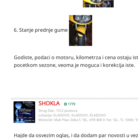
6. Stanje prednje gume
Godiste, podaci o motoru, kilometrza i cena ostaju isti
pocetkom sezone, veoma je moguca i korekcija iste.
SHOKLA
1779
Drug član, 1512 postova
Lokacija:
KLADOVO, KLADOVO, KLADOVO
Motocikl:
Mali Plavi Zeka S '06., VFR 800 V-Tec '02., TL 1000s '9
Hajde da osvezim oglas, i da dodam par novosti u vez