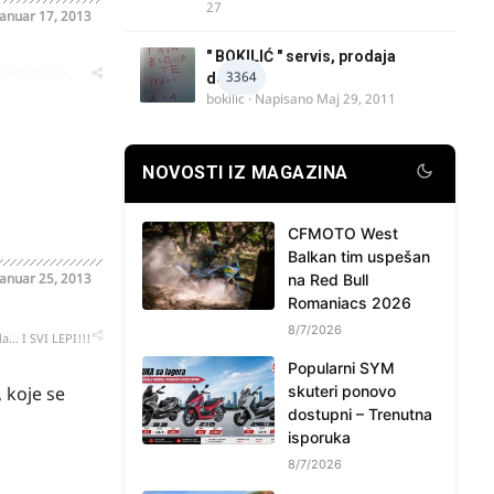
27
Januar 17, 2013
" BOKILIĆ " servis, prodaja
oblematičan
3364
delova
bokilic
· Napisano
Maj 29, 2011
NOVOSTI IZ MAGAZINA
CFMOTO West
Balkan tim uspešan
Januar 25, 2013
na Red Bull
Romaniacs 2026
8/7/2026
oblematičan
... I SVI LEPI!!!
Popularni SYM
 koje se
skuteri ponovo
dostupni – Trenutna
isporuka
8/7/2026