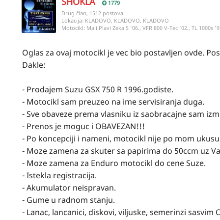
SHOKLA
1779
Drug član, 1512 postova
Lokacija:
KLADOVO, KLADOVO, KLADOVO
Motocikl:
Mali Plavi Zeka S '06., VFR 800 V-Tec '02., TL 1000s '9
Oglas za ovaj motocikl je vec bio postavljen ovde. Po
Dakle:
- Prodajem Suzu GSX 750 R 1996.godiste.
- Motocikl sam preuzeo na ime servisiranja duga.
- Sve obaveze prema vlasniku iz saobracajne sam izmi
- Prenos je moguc i OBAVEZAN!!!
- Po koncepciji i nameni, motocikl nije po mom ukusu
- Moze zamena za skuter sa papirima do 50ccm uz Va
- Moze zamena za Enduro motocikl do cene Suze.
- Istekla registracija.
- Akumulator neispravan.
- Gume u radnom stanju.
- Lanac, lancanici, diskovi, viljuske, semerinzi sasvim 