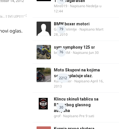
tobar 14, 2012
Transfagarasan
Mire019
· Napisano
Nedelja u
12:44
oblematičan
... I SVI LEPI!!!
BMW boxer motori
79
Guest Velimlje · Napisano
Mart
novi oglas.
28, 2010
sym symphony 125 sr
76
brankoXM
· Napisano
Jun 30
Moto Skupovi na kojima
se ne naplaćuje ulaz.
2212
Kum_Mixer
· Napisano
April 16,
2013
Klincu skinuli tablicu sa
R125 zbog glasnog
30
auspuha
grof
· Napisano
Pre 9 sati
Kupnja prvog skutera