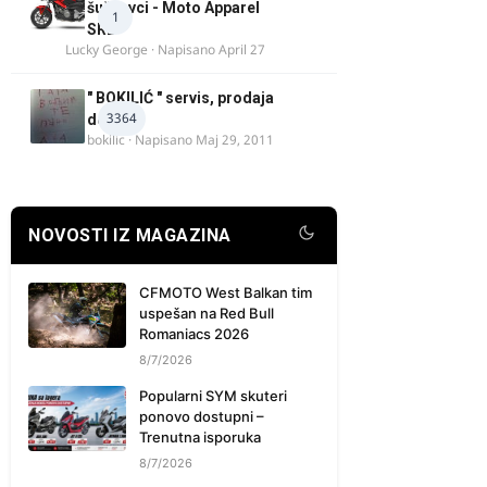
šuškavci - Moto Apparel
1
SRB
Lucky George
· Napisano
April 27
" BOKILIĆ " servis, prodaja
3364
delova
bokilic
· Napisano
Maj 29, 2011
NOVOSTI IZ MAGAZINA
CFMOTO West Balkan tim
uspešan na Red Bull
Romaniacs 2026
8/7/2026
Popularni SYM skuteri
ponovo dostupni –
Trenutna isporuka
8/7/2026