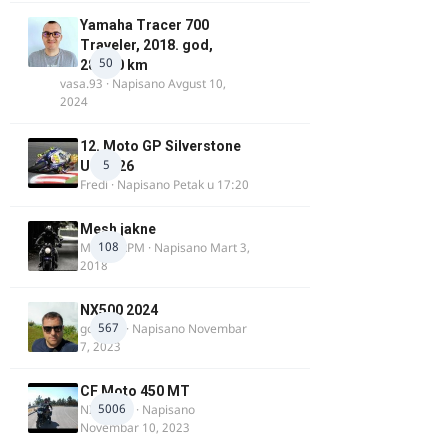
Yamaha Tracer 700
Traveler, 2018. god,
50
28.100 km
vasa.93
· Napisano
Avgust 10,
2024
12. Moto GP Silverstone
5
UK 2026
Fredi
· Napisano
Petak u 17:20
Mesh jakne
108
MostarRPM
· Napisano
Mart 3,
2018
NX500 2024
567
godovic
· Napisano
Novembar
7, 2023
CF Moto 450 MT
5006
NIKOLA 1
· Napisano
Novembar 10, 2023