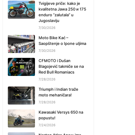
Tvigijeve priče: kako je
kvalitetna Jawa 250 и 175
enduro “zalutala” u
Jugoslaviju
7/30/2026
Moto Bike Kać –
Saopštenje o Ipone uljima
7/30/2026
CFMOTO i Dušan
Blagojević takmiče se na
Red Bull Romaniacs
7/28/2026
Triumph i Indian traže
moto mehaničara!
7/28/2026
Kawasaki Versys 650 na
popustu!
7/24/2026