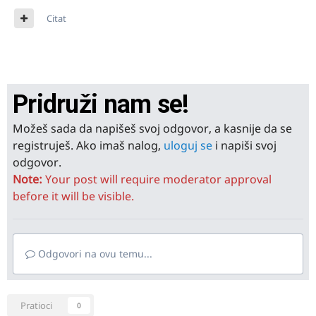
Citat
Pridruži nam se!
Možeš sada da napišeš svoj odgovor, a kasnije da se
registruješ. Ako imaš nalog,
uloguj se
i napiši svoj
odgovor.
Note:
Your post will require moderator approval
before it will be visible.
Odgovori na ovu temu...
Pratioci
0