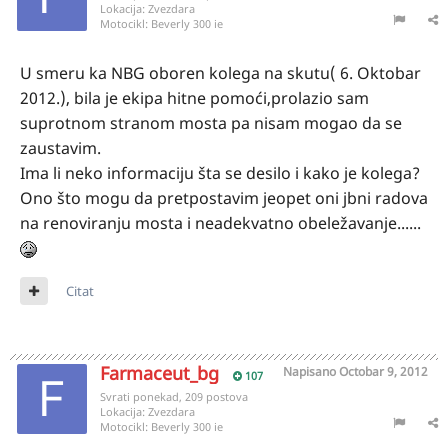
Lokacija:
Zvezdara
Motocikl:
Beverly 300 ie
U smeru ka NBG oboren kolega na skutu( 6. Oktobar
2012.), bila je ekipa hitne pomoći,prolazio sam
suprotnom stranom mosta pa nisam mogao da se
zaustavim.
Ima li neko informaciju šta se desilo i kako je kolega?
Ono što mogu da pretpostavim jeopet oni jbni radova
na renoviranju mosta i neadekvatno obeležavanje......
Citat
Farmaceut_bg
Napisano
Octobar 9, 2012
107
Svrati ponekad, 209 postova
Lokacija:
Zvezdara
Motocikl:
Beverly 300 ie