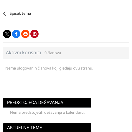
Spisak tema
Aktivni korisnici
0 članova
Nema ulogovanih članova koji gledaju ovu stranu.
PREDSTOJEĆA DEŠAVANJA
Nema predstojećih dešavanja u kalendaru.
AKTUELNE TEME