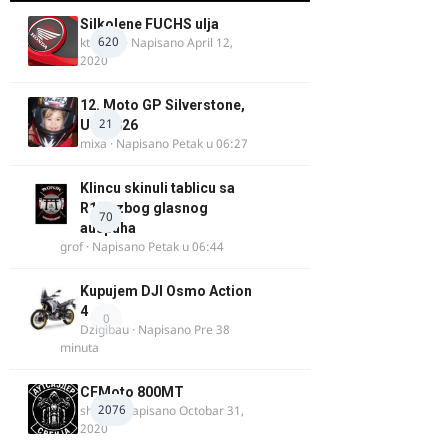
Silkolene FUCHS ulja
620
ktm600
· Napisano
April 12,
2020
12. Moto GP Silverstone,
21
UK, 2026
mixa
· Napisano
Petak u 06:27
Klincu skinuli tablicu sa
R125 zbog glasnog
70
auspuha
grof
· Napisano
Petak u 06:44
Kupujem DJI Osmo Action
4
0
Dzigibau
· Napisano
Pre 38
minuta
CFMoto 800MT
2076
shlem
· Napisano
Octobar 31,
2020