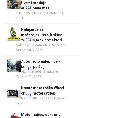
Uvoz i prodaja
203
automobila iz EU
Luka9905
· Napisano
Octobar 14,
2024
Nalepnice za
motore,skutere,trakice
142
za felne,tank protektori
NalepniceZaMotoreNis
· Napisano
Decembar 3, 2022
Auto/moto nalepnice -
izrada po želji
119
Alexandra995
· Napisano
Octobar 21, 2023
Nosač moto točka Wheel
chock motorcycles
181
blacksmith
· Napisano
Octobar
17, 2018
Moto majice, duksevi,