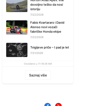
Norton Atlas Apex: ime
dovoljno teško da nosi
istoriju
7/22/2026
Fabio Kvartararo i David
Alonso novi vozači
fabričke Honda ekipe
7/22/2026
Tvigijeve priče – I pad je let
7/21/2026
Osveženo u 11:18:29 AM
Saznaj više