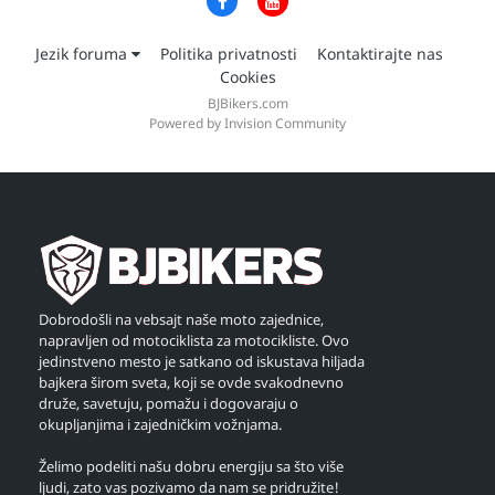
Jezik foruma
Politika privatnosti
Kontaktirajte nas
Cookies
BJBikers.com
Powered by Invision Community
Dobrodošli na vebsajt naše moto zajednice,
napravljen od motociklista za motocikliste. Ovo
jedinstveno mesto je satkano od iskustava hiljada
bajkera širom sveta, koji se ovde svakodnevno
druže, savetuju, pomažu i dogovaraju o
okupljanjima i zajedničkim vožnjama.
Želimo podeliti našu dobru energiju sa što više
ljudi, zato vas pozivamo da nam se pridružite!