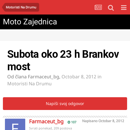
Motoristi Na Drumu
Moto Zajednica
Subota oko 23 h Brankov
most
Od člana
Farmaceut_bg
,
Octobar 8, 2012
in
Motoristi Na Drumu
Napiši svoj odgovor
Farmaceut_bg
Napisano
Octobar 8, 2012
107
Svrati ponekad, 209 postova