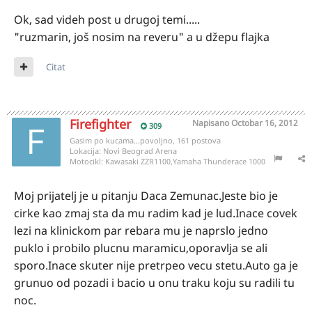
Ok, sad videh post u drugoj temi.....
"ruzmarin, još nosim na reveru" a u džepu flajka
Citat
Firefighter
Napisano
Octobar 16, 2012
309
Gasim po kucama...povoljno, 161 postova
Lokacija:
Novi Beograd Arena
Motocikl:
Kawasaki ZZR1100,Yamaha Thunderace 1000
Moj prijatelj je u pitanju Daca Zemunac.Jeste bio je
cirke kao zmaj sta da mu radim kad je lud.Inace covek
lezi na klinickom par rebara mu je naprslo jedno
puklo i probilo plucnu maramicu,oporavlja se ali
sporo.Inace skuter nije pretrpeo vecu stetu.Auto ga je
grunuo od pozadi i bacio u onu traku koju su radili tu
noc.