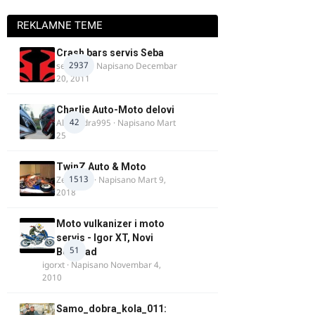
REKLAMNE TEME
Crash bars servis Seba
2937
seba011
· Napisano
Decembar
20, 2011
Charlie Auto-Moto delovi
42
Alexandra995
· Napisano
Mart
25
TwinZ Auto & Moto
1513
Zeljkamp
· Napisano
Mart 9,
2018
Moto vulkanizer i moto
servis - Igor XT, Novi
51
Beograd
igorxt
· Napisano
Novembar 4,
2010
Samo_dobra_kola_011: